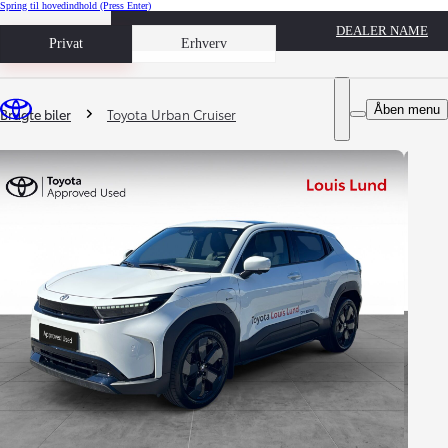
Spring til hovedindhold
(Press Enter)
DEALER NAME
Book prøvetur
Privat
Erhverv
Du er her
:
Åben menu
Brugte biler
Toyota Urban Cruiser