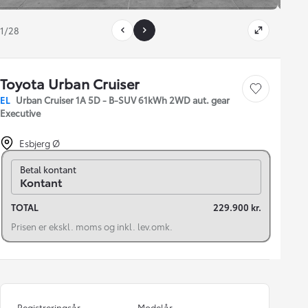
1/28
Toyota Urban Cruiser
Gem bil
EL
Urban Cruiser 1A 5D - B-SUV 61kWh 2WD aut. gear
Executive
Esbjerg Ø
Skift til finansiering
Betal kontant
Kontant
TOTAL
229.900 kr.
Prisen er ekskl. moms og inkl. lev.omk.
Registreringsår
Modelår