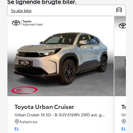
Se lignende brugte biler.
Se alle biler
Toyota Urban Cruiser
Toy
Urban Cruiser 1A 5D - B-SUV 61kWh 2WD aut. gear Active
Urban
Aabenraa
Rib
EL
EL