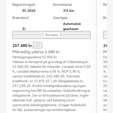
Registreringsår
Kilometertal
Regist
01-2026
315 km
Brændstof
Geartype
Brænd
Automatisk
El
gearkasse
Vis mere
257.480 kr.
249.9
Månedlig ydelse 2.680 kr.
Måned
Førstegangsydelse 52.000 kr.
Første
Ydelsen er beregnet på grundlag af: Udbetaling kr.
Ydelse
52.000,00, løbetid 96 måneder, variabel rente 3,99
50.000
%, variabel debitorrente 4,06 %, ÅOP 5,96 %,
%, var
samlet kreditbeløb kr. 205.480,00. Samlede
samlet
kreditomk. kr. 51.819,20. I alt tilbagebetales kr.
kredit
257.299,20. Positiv kreditgodkendelse og ingen
250.76
registrering hos RKI forudsættes. Kaskoforsikring er
regist
obligatorisk. Der er fortrydelsesret på lånet. Ingen
obliga
løbende mdl. gebyrer ved betaling via en
løbend
automatisk betalingstjeneste. Vi tager forbehold
automa
for fejl, prisændringer og renteforhøjelser.
for fe