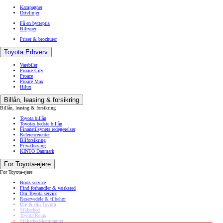
Kampagner
Drivlinjer
Få en byttepris
Biltyper
Priser & brochurer
Toyota Erhverv
Varebiler
Proace City
Proace
Proace Max
Hilux
Billån, leasing & forsikring
Billån, leasing & forsikring
Toyota billån
Toyotas bedste billån
Finanstilsynets redegørelser
Referencerenter
Bilforsikring
Privatleasing
KINTO Danmark
For Toyota-ejere
For Toyota-ejere
Book service
Find forhandler & værksted
Om Toyota service
Reservedele & tilbehør
Dig & din Toyota
Sikkerhed
Toyota Relax
Sikkerhedskampagner