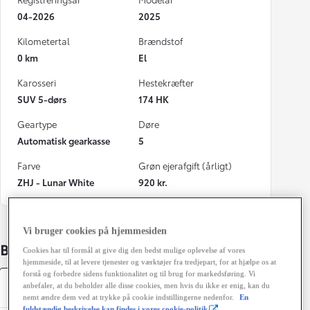
04-2026
2025
Kilometertal
Brændstof
0 km
El
Karosseri
Hestekræfter
SUV 5-dørs
174 HK
Geartype
Døre
Automatisk gearkasse
5
Farve
Grøn ejerafgift (årligt)
ZHJ - Lunar White
920 kr.
Vi bruger cookies på hjemmesiden
Bildetaljer
Cookies har til formål at give dig den bedst mulige oplevelse af vores
hjemmeside, til at levere tjenester og værktøjer fra tredjepart, for at hjælpe os at
forstå og forbedre sidens funktionalitet og til brug for markedsføring. Vi
Specifikationer
anbefaler, at du beholder alle disse cookies, men hvis du ikke er enig, kan du
nemt ændre dem ved at trykke på cookie indstillingerne nedenfor.
En
fuldstændig beskrivelse kan findes i vores cookie-politik