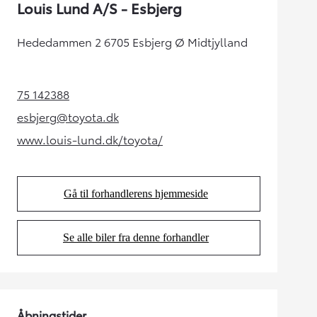
Louis Lund A/S - Esbjerg
Hededammen 2 6705 Esbjerg Ø Midtjylland
75 142388
(Opens in new tab)
esbjerg@toyota.dk
(Opens in new tab)
www.louis-lund.dk/toyota/
(Opens in new tab)
Gå til forhandlerens hjemmeside
(Opens in new tab)
Se alle biler fra denne forhandler
(Opens in new tab)
Åbningstider