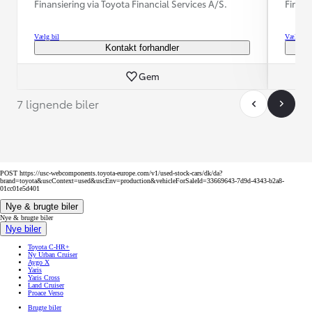
Finansiering via Toyota Financial Services A/S.
Finans
Vælg bil
Vælg bil
Kontakt forhandler
Gem
7 lignende biler
POST https://usc-webcomponents.toyota-europe.com/v1/used-stock-cars/dk/da?
brand=toyota&uscContext=used&uscEnv=production&vehicleForSaleId=33669643-7d9d-4343-b2a8-
01cc01e5d401
Nye & brugte biler
Nye & brugte biler
Nye biler
Toyota C-HR+
Ny Urban Cruiser
Aygo X
Yaris
Yaris Cross
Land Cruiser
Proace Verso
Brugte biler