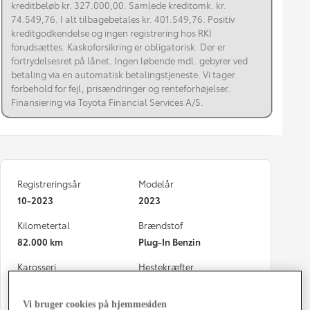
kreditbeløb kr. 327.000,00. Samlede kreditomk. kr.
74.549,76. I alt tilbagebetales kr. 401.549,76. Positiv
kreditgodkendelse og ingen registrering hos RKI
forudsættes. Kaskoforsikring er obligatorisk. Der er
fortrydelsesret på lånet. Ingen løbende mdl. gebyrer ved
betaling via en automatisk betalingstjeneste. Vi tager
forbehold for fejl, prisændringer og renteforhøjelser.
Finansiering via Toyota Financial Services A/S.
Registreringsår
Modelår
10-2023
2023
Kilometertal
Brændstof
82.000 km
Plug-In Benzin
Karosseri
Hestekræfter
SUV
306 HK
Vi bruger cookies på hjemmesiden
Co2 (blandet kørsel)
Geartype