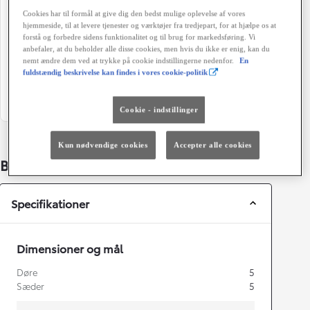
22 g/km
Automatisk gearkasse
Cookies har til formål at give dig den bedst mulige oplevelse af vores
hjemmeside, til at levere tjenester og værktøjer fra tredjepart, for at hjælpe os at
forstå og forbedre sidens funktionalitet og til brug for markedsføring. Vi
Døre
Farve
anbefaler, at du beholder alle disse cookies, men hvis du ikke er enig, kan du
5
Koksmetal
nemt ændre dem ved at trykke på cookie indstillingerne nedenfor.
En
fuldstændig beskrivelse kan findes i vores cookie-politik
Grøn ejerafgift (årligt)
920 kr.
Cookie - indstillinger
Kun nødvendige cookies
Accepter alle cookies
Bildetaljer
Specifikationer
Dimensioner og mål
Døre
5
Sæder
5