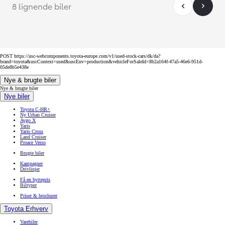
8 lignende biler
POST https://usc-webcomponents.toyota-europe.com/v1/used-stock-cars/dk/da?
brand=toyota&uscContext=used&uscEnv=production&vehicleForSaleId=8b2a164f-47a5-46e6-951d-
05de8b5e438e
Nye & brugte biler
Nye & brugte biler
Nye biler
Toyota C-HR+
Ny Urban Cruiser
Aygo X
Yaris
Yaris Cross
Land Cruiser
Proace Verso
Brugte biler
Kampagner
Drivlinjer
Få en byttepris
Biltyper
Priser & brochurer
Toyota Erhverv
Varebiler