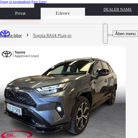
Spring til hovedindhold
(Press Enter)
DEALER NAME
Book prøvetur
Privat
Erhverv
Du er her
:
Åben menu
Brugte biler
Toyota RAV4 Plug-in