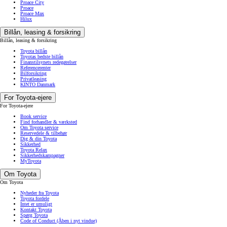
Proace City
Proace
Proace Max
Hilux
Billån, leasing & forsikring
Billån, leasing & forsikring
Toyota billån
Toyotas bedste billån
Finanstilsynets redegørelser
Referencerenter
Bilforsikring
Privatleasing
KINTO Danmark
For Toyota-ejere
For Toyota-ejere
Book service
Find forhandler & værksted
Om Toyota service
Reservedele & tilbehør
Dig & din Toyota
Sikkerhed
Toyota Relax
Sikkerhedskampagner
MyToyota
Om Toyota
Om Toyota
Nyheder fra Toyota
Toyota fordele
Intet er umuligt
Kontakt Toyota
Spørg Toyota
Code of Conduct
(Åben i nyt vindue)