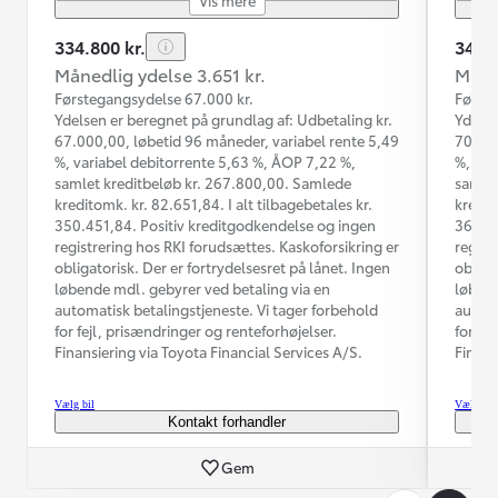
334.800 kr.
349.9
Månedlig ydelse 3.651 kr.
Måned
Førstegangsydelse 67.000 kr.
Første
Ydelsen er beregnet på grundlag af: Udbetaling kr.
Ydelse
67.000,00, løbetid 96 måneder, variabel rente 5,49
70.000
%, variabel debitorrente 5,63 %, ÅOP 7,22 %,
%, var
samlet kreditbeløb kr. 267.800,00. Samlede
samlet
kreditomk. kr. 82.651,84. I alt tilbagebetales kr.
kredit
350.451,84. Positiv kreditgodkendelse og ingen
365.67
registrering hos RKI forudsættes. Kaskoforsikring er
regist
obligatorisk. Der er fortrydelsesret på lånet. Ingen
obliga
løbende mdl. gebyrer ved betaling via en
løbend
automatisk betalingstjeneste. Vi tager forbehold
automa
for fejl, prisændringer og renteforhøjelser.
for fe
Finansiering via Toyota Financial Services A/S.
Finans
Vælg bil
Vælg bil
Kontakt forhandler
Gem