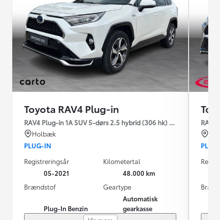
Toyota RAV4 Plug-in
Toy
RAV4 Plug-in 1A SUV 5-dørs 2.5 hybrid (306 hk) aut. gear AWD-i
RAV4 P
Holbæk
Søn
PLUG-IN
PLUG
Registreringsår
Kilometertal
Regist
05-2021
48.000 km
Brændstof
Geartype
Brænd
Automatisk
Plug-In Benzin
gearkasse
Vis mere