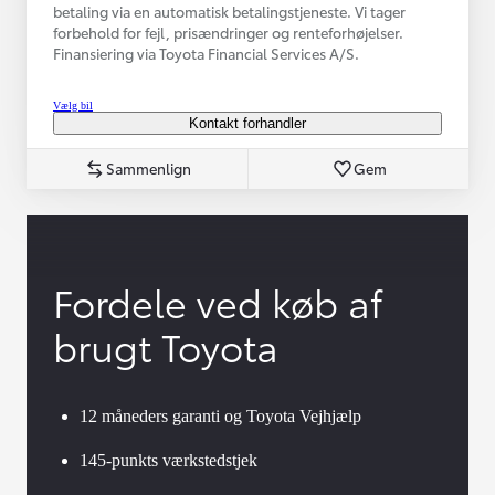
betaling via en automatisk betalingstjeneste. Vi tager
forbehold for fejl, prisændringer og renteforhøjelser.
Finansiering via Toyota Financial Services A/S.
Vælg bil
Kontakt forhandler
Sammenlign
Gem
Fordele ved køb af
brugt Toyota
12 måneders garanti og Toyota Vejhjælp
145-punkts værkstedstjek