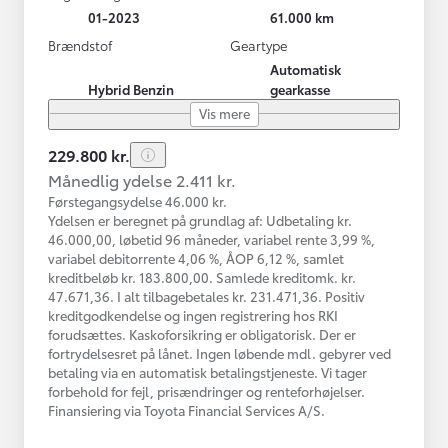
01-2023
61.000 km
Brændstof
Geartype
Automatisk
Hybrid Benzin
gearkasse
Vis mere
229.800 kr.
Månedlig ydelse 2.411 kr.
Førstegangsydelse 46.000 kr.
Ydelsen er beregnet på grundlag af: Udbetaling kr.
46.000,00, løbetid 96 måneder, variabel rente 3,99 %,
variabel debitorrente 4,06 %, ÅOP 6,12 %, samlet
kreditbeløb kr. 183.800,00. Samlede kreditomk. kr.
47.671,36. I alt tilbagebetales kr. 231.471,36. Positiv
kreditgodkendelse og ingen registrering hos RKI
forudsættes. Kaskoforsikring er obligatorisk. Der er
fortrydelsesret på lånet. Ingen løbende mdl. gebyrer ved
betaling via en automatisk betalingstjeneste. Vi tager
forbehold for fejl, prisændringer og renteforhøjelser.
Finansiering via Toyota Financial Services A/S.