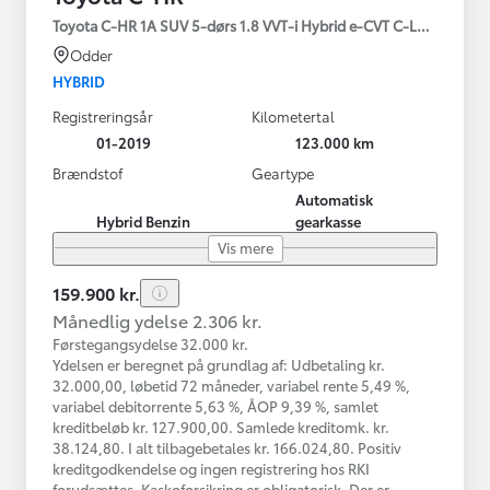
Toyota C-HR 1A SUV 5-dørs 1.8 VVT-i Hybrid e-CVT C-LUB - SMAR
Odder
HYBRID
Registreringsår
Kilometertal
01-2019
123.000 km
Brændstof
Geartype
Automatisk
Hybrid Benzin
gearkasse
Vis mere
159.900 kr.
Månedlig ydelse 2.306 kr.
Førstegangsydelse 32.000 kr.
Ydelsen er beregnet på grundlag af: Udbetaling kr.
32.000,00, løbetid 72 måneder, variabel rente 5,49 %,
variabel debitorrente 5,63 %, ÅOP 9,39 %, samlet
kreditbeløb kr. 127.900,00. Samlede kreditomk. kr.
38.124,80. I alt tilbagebetales kr. 166.024,80. Positiv
kreditgodkendelse og ingen registrering hos RKI
forudsættes. Kaskoforsikring er obligatorisk. Der er