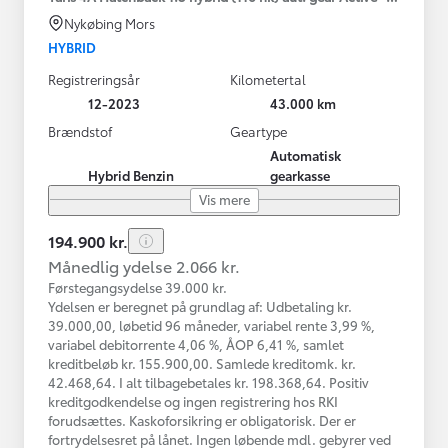
Nykøbing Mors
HYBRID
Registreringsår
Kilometertal
12-2023
43.000 km
Brændstof
Geartype
Automatisk
Hybrid Benzin
gearkasse
Vis mere
194.900 kr.
Månedlig ydelse 2.066 kr.
Førstegangsydelse 39.000 kr.
Ydelsen er beregnet på grundlag af: Udbetaling kr.
39.000,00, løbetid 96 måneder, variabel rente 3,99 %,
variabel debitorrente 4,06 %, ÅOP 6,41 %, samlet
kreditbeløb kr. 155.900,00. Samlede kreditomk. kr.
42.468,64. I alt tilbagebetales kr. 198.368,64. Positiv
kreditgodkendelse og ingen registrering hos RKI
forudsættes. Kaskoforsikring er obligatorisk. Der er
fortrydelsesret på lånet. Ingen løbende mdl. gebyrer ved