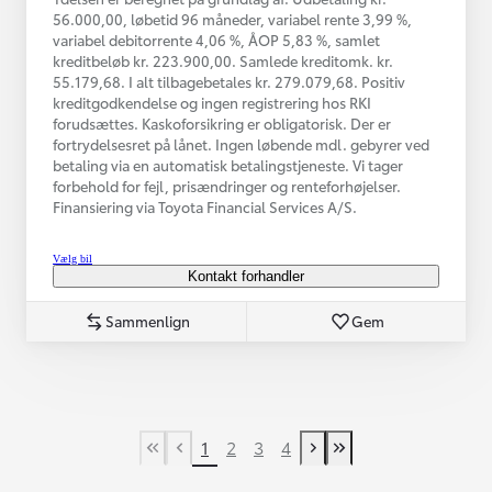
56.000,00, løbetid 96 måneder, variabel rente 3,99 %,
variabel debitorrente 4,06 %, ÅOP 5,83 %, samlet
kreditbeløb kr. 223.900,00. Samlede kreditomk. kr.
55.179,68. I alt tilbagebetales kr. 279.079,68. Positiv
kreditgodkendelse og ingen registrering hos RKI
forudsættes. Kaskoforsikring er obligatorisk. Der er
fortrydelsesret på lånet. Ingen løbende mdl. gebyrer ved
betaling via en automatisk betalingstjeneste. Vi tager
forbehold for fejl, prisændringer og renteforhøjelser.
Finansiering via Toyota Financial Services A/S.
Vælg bil
Kontakt forhandler
Sammenlign
Gem
1
2
3
4
First Page
Tidligere side
Næste side
Last Page