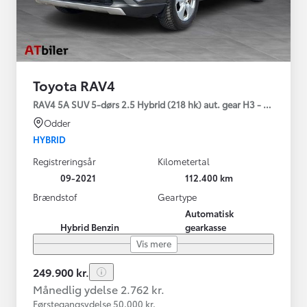
Toyota RAV4
RAV4 5A SUV 5-dørs 2.5 Hybrid (218 hk) aut. gear H3 - Comfort
Odder
HYBRID
Registreringsår
Kilometertal
09-2021
112.400 km
Brændstof
Geartype
Automatisk
Hybrid Benzin
gearkasse
Vis mere
249.900 kr.
Månedlig ydelse 2.762 kr.
Førstegangsydelse 50.000 kr.