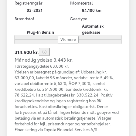
Registreringsår
Kilometertal
03-2021
84.100 km
Brændstof
Geartype
Automatisk
Plug-In Benzin
gearkasse
Vis mere
314.900 kr.
Månedlig ydelse 3.443 kr.
Førstegangsydelse 63.000 kr.
Ydelsen er beregnet på grundlag af: Udbetaling kr.
63.000,00, løbetid 96 måneder, variabel rente 5,49 %,
variabel debitorrente 5,63 %, ÅOP 7,30 %, samlet
kreditbeløb kr. 251.900,00. Samlede kreditomk. kr.
78.622,24. I alt tilbagebetales kr. 330.522,24. Positiv
kreditgodkendelse og ingen registrering hos RKI
forudsættes. Kaskoforsikring er obligatorisk. Der er
fortrydelsesret på lånet. Ingen løbende mdl. gebyrer ved
betaling via en automatisk betalingstjeneste. Vi tager
forbehold for fejl, prisændringer og renteforhøjelser.
Finansiering via Toyota Financial Services A/S.