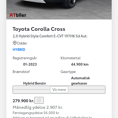
Toyota Corolla Cross
2,0 Hybrid Style Comfort E-CVT 197HK 5d Aut.
Odder
HYBRID
Registreringsår
Kilometertal
01-2023
44.900 km
Brændstof
Geartype
Automatisk
Hybrid Benzin
gearkasse
Vis mere
279.900 kr.
Månedlig ydelse 2.907 kr.
Førstegangsydelse 56.000 kr.
Ydelsen er beregnet på grundlag af: Udbetaling kr.