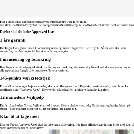
POST https://usc-webcomponents.toyota-europe.com/v1/car-filter/dk/da?
carFilter=used&brand=toyota&uscEnv=production&sortOrder=published&disabledFilters=usedCarBrand&bra
Derfor skal du købe Approved Used
1 års garanti
Der følger 1 års garanti uden kilometerbegrænsning med en Approved Used Toyota. Så du ikke skal være
nervøs for, om den brugte bil har skjulte fejl og mangler.
Finansiering og forsikring
Hos Toyota har du adgang til attraktive lån, og en forsikring, der sikrer dig lånebil ved skadereparation og at
alle reparationer foregår på et autoriseret Toyota-værksted.
145-punkts værkstedstjek
For at sikre vores egne høje standarder, skal alle biler gennem et 145-punkts værkstedstjek, inden bilen kan
certificeres som ”Approved Used”. Dette er din sikkerhed for, at bilen er komplet klargjort.
12 måneders Vejhjælp
Du får 12 måneders Toyota Vejhjælp med i købet. Skulle uheldet være ude, får du nemt og hurtigt hjælp på
stedet – eller bugseret bilen hen til det værksted, der passer dig.
Klar til at tage med
Med en Toyota Approved Used skal du ikke vente på levering. I de fleste tilfælde kan du tage bilen med dig, så
snart købskontrakten er underskrevet.