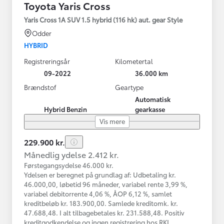
Toyota Yaris Cross
Yaris Cross 1A SUV 1.5 hybrid (116 hk) aut. gear Style
Odder
HYBRID
Registreringsår
Kilometertal
09-2022
36.000 km
Brændstof
Geartype
Automatisk
Hybrid Benzin
gearkasse
Vis mere
229.900 kr.
Månedlig ydelse 2.412 kr.
Førstegangsydelse 46.000 kr.
Ydelsen er beregnet på grundlag af: Udbetaling kr.
46.000,00, løbetid 96 måneder, variabel rente 3,99 %,
variabel debitorrente 4,06 %, ÅOP 6,12 %, samlet
kreditbeløb kr. 183.900,00. Samlede kreditomk. kr.
47.688,48. I alt tilbagebetales kr. 231.588,48. Positiv
kreditgodkendelse og ingen registrering hos RKI