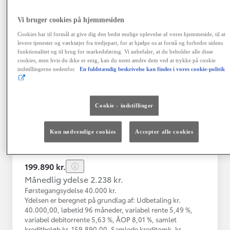
Vi bruger cookies på hjemmesiden
Toyota C-HR
Cookies har til formål at give dig den bedst mulige oplevelse af vores hjemmeside, til at
Toyota C-HR 1B SUV 5-dørs 1.8 hybrid (122 hk) aut. gear C-LUB -
levere tjenester og værktøjer fra tredjepart, for at hjælpe os at forstå og forbedre sidens
funktionalitet og til brug for markedsføring. Vi anbefaler, at du beholder alle disse
Herlev
cookies, men hvis du ikke er enig, kan du nemt ændre dem ved at trykke på cookie
HYBRID
indstillingerne nedenfor.
En fuldstændig beskrivelse kan findes i vores cookie-politik
Registreringsår
Kilometertal
03-2021
76.000 km
Cookie - indstillinger
Brændstof
Geartype
Automatisk
Hybrid Benzin
gearkasse
Kun nødvendige cookies
Accepter alle cookies
Vis mere
199.890 kr.
Månedlig ydelse 2.238 kr.
Førstegangsydelse 40.000 kr.
Ydelsen er beregnet på grundlag af: Udbetaling kr.
40.000,00, løbetid 96 måneder, variabel rente 5,49 %,
variabel debitorrente 5,63 %, ÅOP 8,01 %, samlet
kreditbeløb kr. 159.890,00. Samlede kreditomk. kr.