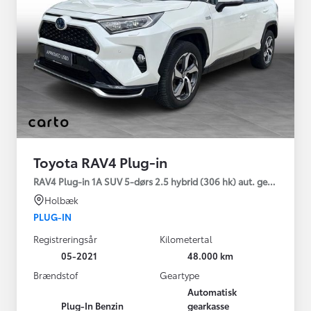
Toyota RAV4 Plug-in
RAV4 Plug-in 1A SUV 5-dørs 2.5 hybrid (306 hk) aut. gear AWD-i
Holbæk
PLUG-IN
Registreringsår
Kilometertal
05-2021
48.000 km
Brændstof
Geartype
Automatisk
Plug-In Benzin
gearkasse