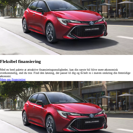
Fleksibel finansiering
Med en bred palette at attraktive finansieringsmuligheder, kan din næste bil blive mere økonomisk
overkommelig, end du tror. Find den løsning, der passer til dig og få helt ro i maven omkring din fremtidige
økonomi.
Mere om finansiering