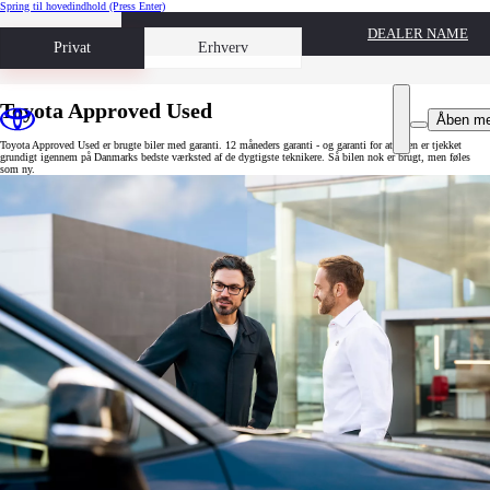
Spring til hovedindhold
(Press Enter)
DEALER NAME
Book prøvetur
Privat
Erhverv
Toyota Approved Used
Åben m
Toyota Approved Used er brugte biler med garanti. 12 måneders garanti - og garanti for at bilen er tjekket
grundigt igennem på Danmarks bedste værksted af de dygtigste teknikere. Så bilen nok er brugt, men føles
som ny.