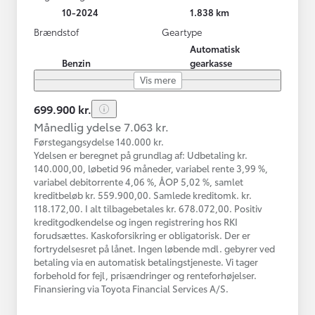
10-2024
1.838 km
Brændstof
Geartype
Automatisk
Benzin
gearkasse
Vis mere
699.900 kr.
Månedlig ydelse 7.063 kr.
Førstegangsydelse 140.000 kr.
Ydelsen er beregnet på grundlag af: Udbetaling kr.
140.000,00, løbetid 96 måneder, variabel rente 3,99 %,
variabel debitorrente 4,06 %, ÅOP 5,02 %, samlet
kreditbeløb kr. 559.900,00. Samlede kreditomk. kr.
118.172,00. I alt tilbagebetales kr. 678.072,00. Positiv
kreditgodkendelse og ingen registrering hos RKI
forudsættes. Kaskoforsikring er obligatorisk. Der er
fortrydelsesret på lånet. Ingen løbende mdl. gebyrer ved
betaling via en automatisk betalingstjeneste. Vi tager
forbehold for fejl, prisændringer og renteforhøjelser.
Finansiering via Toyota Financial Services A/S.