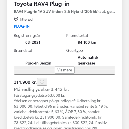
Toyota RAV4 Plug-in
RAV4 Plug-in 1A SUV 5-dørs 2.5 Hybrid (306 hk) aut. gear AWD-i
Hillerød
PLUG-IN
Registreringsår
Kilometertal
03-2021
84.100 km
Brændstof
Geartype
Automatisk
Plug-In Benzin
gearkasse
Vis mere
314.900 kr.
Månedlig ydelse 3.443 kr.
Førstegangsydelse 63.000 kr.
Ydelsen er beregnet på grundlag af: Udbetaling kr.
63.000,00, løbetid 96 måneder, variabel rente 5,49 %,
variabel debitorrente 5,63 %, ÅOP 7,30 %, samlet
kreditbeløb kr. 251.900,00. Samlede kreditomk. kr.
78.622,24. I alt tilbagebetales kr. 330.522,24. Positiv
kreditgodkendelse og ingen registrering hos RKI