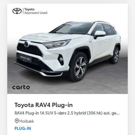
Toyota RAV4 Plug-in
RAV4 Plug-in 1A SUV 5-dørs 2.5 hybrid (306 hk) aut. gear AWD-i
Holbæk
PLUG-IN