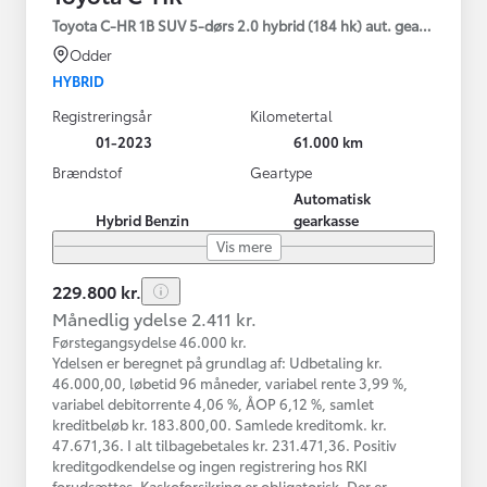
Toyota C-HR 1B SUV 5-dørs 2.0 hybrid (184 hk) aut. gear C-HIC
Odder
HYBRID
Registreringsår
Kilometertal
01-2023
61.000 km
Brændstof
Geartype
Automatisk
Hybrid Benzin
gearkasse
Vis mere
229.800 kr.
Månedlig ydelse 2.411 kr.
Førstegangsydelse 46.000 kr.
Ydelsen er beregnet på grundlag af: Udbetaling kr.
46.000,00, løbetid 96 måneder, variabel rente 3,99 %,
variabel debitorrente 4,06 %, ÅOP 6,12 %, samlet
kreditbeløb kr. 183.800,00. Samlede kreditomk. kr.
47.671,36. I alt tilbagebetales kr. 231.471,36. Positiv
kreditgodkendelse og ingen registrering hos RKI
forudsættes. Kaskoforsikring er obligatorisk. Der er