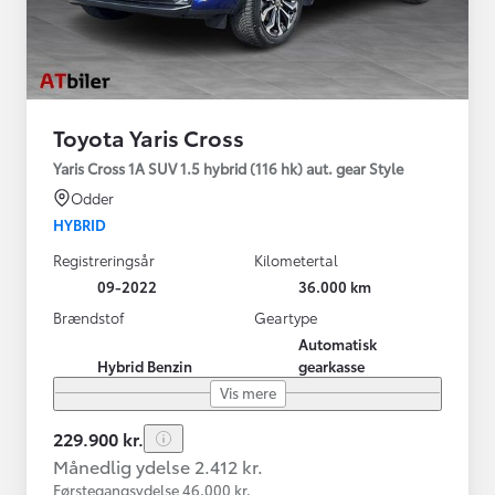
Toyota Yaris Cross
Yaris Cross 1A SUV 1.5 hybrid (116 hk) aut. gear Style
Odder
HYBRID
Registreringsår
Kilometertal
09-2022
36.000 km
Brændstof
Geartype
Automatisk
Hybrid Benzin
gearkasse
Vis mere
229.900 kr.
Månedlig ydelse 2.412 kr.
Førstegangsydelse 46.000 kr.