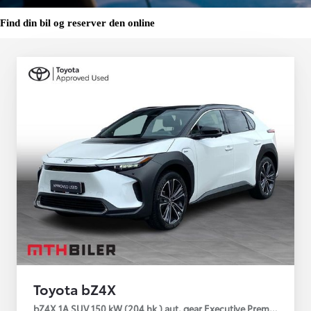
Find din bil og reserver den online
Toyota bZ4X
bZ4X 1A SUV 150 kW (204 hk ) aut. gear Executive Premium