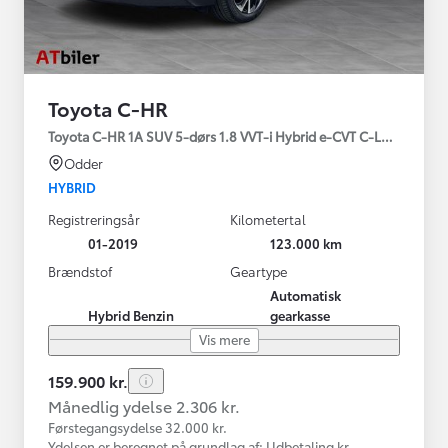
Toyota C-HR
Toyota C-HR 1A SUV 5-dørs 1.8 VVT-i Hybrid e-CVT C-LUB - SMAR
Odder
HYBRID
Registreringsår
Kilometertal
01-2019
123.000 km
Brændstof
Geartype
Automatisk
Hybrid Benzin
gearkasse
Vis mere
159.900 kr.
Månedlig ydelse 2.306 kr.
Førstegangsydelse 32.000 kr.
Ydelsen er beregnet på grundlag af: Udbetaling kr.