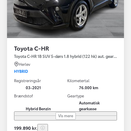
Toyota C-HR
Toyota C-HR 1B SUV 5-dørs 1.8 hybrid (122 hk) aut. gear C-LUB -
Herlev
HYBRID
Registreringsår
Kilometertal
03-2021
76.000 km
Brændstof
Geartype
Automatisk
Hybrid Benzin
gearkasse
Vis mere
199.890 kr.