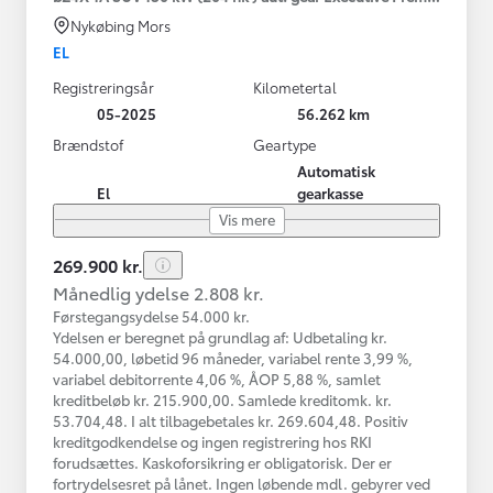
Nykøbing Mors
EL
Registreringsår
Kilometertal
05-2025
56.262 km
Brændstof
Geartype
Automatisk
El
gearkasse
Vis mere
269.900 kr.
Månedlig ydelse 2.808 kr.
Førstegangsydelse 54.000 kr.
Ydelsen er beregnet på grundlag af: Udbetaling kr.
54.000,00, løbetid 96 måneder, variabel rente 3,99 %,
variabel debitorrente 4,06 %, ÅOP 5,88 %, samlet
kreditbeløb kr. 215.900,00. Samlede kreditomk. kr.
53.704,48. I alt tilbagebetales kr. 269.604,48. Positiv
kreditgodkendelse og ingen registrering hos RKI
forudsættes. Kaskoforsikring er obligatorisk. Der er
fortrydelsesret på lånet. Ingen løbende mdl. gebyrer ved