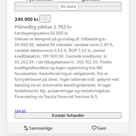
Vis mere
249.900 kr.
Månedlig ydelse 2.762 kr.
Førstegangsydelse 50.000 kr.
Ydelsen er beregnet på grundlag af: Udbetaling kr.
50.000,00, løbetid 96 måneder, variabel rente 5,49 %,
variabel debitorrente 5,63 %, ÅOP 7,62 %, samlet
kreditbeløb kr. 199.900,00. Samlede kreditomk. kr.
65.262,56. I alt tilbagebetales kr. 265.162,56. Positiv
kreditgodkendelse og ingen registrering hos RKI
forudsættes. Kaskoforsikring er obligatorisk. Der er
fortrydelsesret på lånet. Ingen løbende mdl. gebyrer ved
betaling via en automatisk betalingstjeneste. Vi tager
forbehold for fejl, prisændringer og renteforhøjelser.
Finansiering via Toyota Financial Services A/S.
Vælg bil
Kontakt forhandler
Sammenlign
Gem