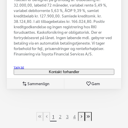
32.000,00, løbetid 72 måneder, variabel rente 5,49 %,
variabel debitorrente 5,63 %, ÅOP 9,39 %, samlet
kreditbeløb kr. 127.900,00. Samlede kreditomk. kr.
38.124,80. I alt tilbagebetales kr. 166.024,80. Positiv
kreditgodkendelse og ingen registrering hos RKI
forudsættes. Kaskoforsikring er obligatorisk. Der er
fortrydelsesret på lånet. Ingen løbende mdl. gebyrer ved
betaling via en automatisk betalingstjeneste. Vi tager
forbehold for fejl, prisændringer og renteforhøjelser.
Finansiering via Toyota Financial Services A/S.
Vælg bil
Kontakt forhandler
Sammenlign
Gem
1
2
3
4
First Page
Tidligere side
Næste side
Last Page