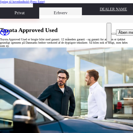
Spring til hovedindhold
(Press Enter)
DEALER NAME
Book prøvetur
Privat
Erhverv
Toyota Approved Used
Åben m
Toyota Approved Used er brugte biler med garanti. 12 måneders garanti - og garanti for at bilen er tjekket
grundigt igennem på Danmarks bedste værksted af de dygtigste teknikere. Så bilen nok er brugt, men føles
som ny.