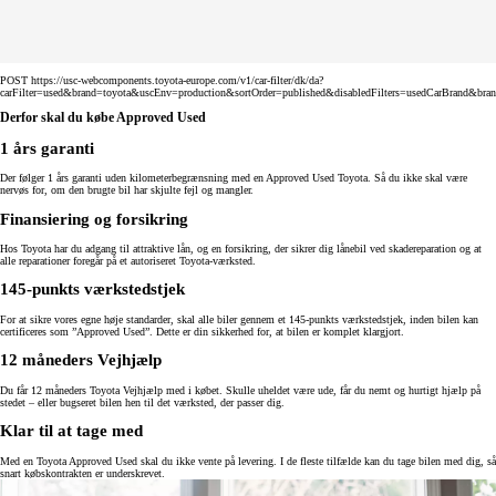
POST https://usc-webcomponents.toyota-europe.com/v1/car-filter/dk/da?
carFilter=used&brand=toyota&uscEnv=production&sortOrder=published&disabledFilters=usedCarBrand&bra
Derfor skal du købe Approved Used
1 års garanti
Der følger 1 års garanti uden kilometerbegrænsning med en Approved Used Toyota. Så du ikke skal være
nervøs for, om den brugte bil har skjulte fejl og mangler.
Finansiering og forsikring
Hos Toyota har du adgang til attraktive lån, og en forsikring, der sikrer dig lånebil ved skadereparation og at
alle reparationer foregår på et autoriseret Toyota-værksted.
145-punkts værkstedstjek
For at sikre vores egne høje standarder, skal alle biler gennem et 145-punkts værkstedstjek, inden bilen kan
certificeres som ”Approved Used”. Dette er din sikkerhed for, at bilen er komplet klargjort.
12 måneders Vejhjælp
Du får 12 måneders Toyota Vejhjælp med i købet. Skulle uheldet være ude, får du nemt og hurtigt hjælp på
stedet – eller bugseret bilen hen til det værksted, der passer dig.
Klar til at tage med
Med en Toyota Approved Used skal du ikke vente på levering. I de fleste tilfælde kan du tage bilen med dig, så
snart købskontrakten er underskrevet.