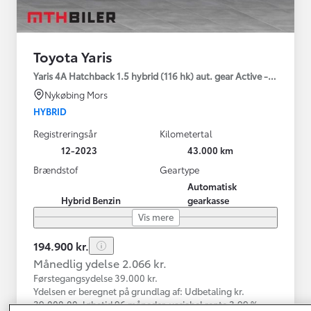
Toyota Yaris
Yaris 4A Hatchback 1.5 hybrid (116 hk) aut. gear Active - Technolo
Nykøbing Mors
HYBRID
Registreringsår
Kilometertal
12-2023
43.000 km
Brændstof
Geartype
Automatisk
Hybrid Benzin
gearkasse
Vis mere
194.900 kr.
Månedlig ydelse 2.066 kr.
Førstegangsydelse 39.000 kr.
Ydelsen er beregnet på grundlag af: Udbetaling kr.
39.000,00, løbetid 96 måneder, variabel rente 3,99 %,