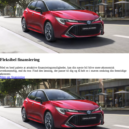
Fleksibel finansiering
Med en bred palette at attraktive finansieringsmuligheder, kan din næste bil blive mere økonomisk
overkommelig, end du tror. Find den løsning, der passer til dig og få helt ro i maven omkring din fremtidige
økonomi.
Mere om finansiering