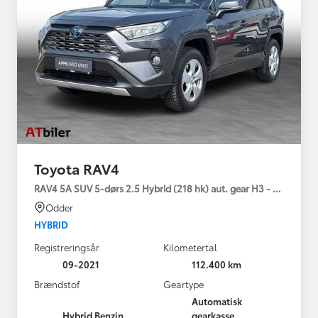
Toyota RAV4
RAV4 5A SUV 5-dørs 2.5 Hybrid (218 hk) aut. gear H3 - Comfort
Odder
HYBRID
Registreringsår
Kilometertal
09-2021
112.400 km
Brændstof
Geartype
Automatisk
Hybrid Benzin
gearkasse