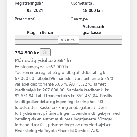
Registreringsår
Kilometertal
05-2021
48.000 km
Brændstof
Geartype
Automatisk
Plug-In Benzin
gearkasse
Vis mere
334.800 kr.
Månedlig ydelse 3.651 kr.
Førstegangsydelse 67.000 kr.
Ydelsen er beregnet på grundlag af: Udbetaling kr.
67.000,00, løbetid 96 måneder, variabel rente 5,49 %,
variabel debitorrente 5,63 %, ÅOP 7,22 %, samlet
kreditbeløb kr. 267.800,00. Samlede kreditomk. kr.
82.651,84. I alt tilbagebetales kr. 350.451,84. Positiv
kreditgodkendelse og ingen registrering hos RKI
forudsættes. Kaskoforsikring er obligatorisk. Der er
fortrydelsesret på lånet. Ingen løbende mdl. gebyrer ved
betaling via en automatisk betalingstjeneste. Vi tager
forbehold for fejl, prisændringer og renteforhøjelser.
Finansiering via Toyota Financial Services A/S.