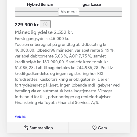
Hybrid Benzin
gearkasse
Vis mere
229.900 kr.
Månedlig ydelse 2.552 kr.
Førstegangsydelse 46.000 kr.
Ydelsen er beregnet på grundlag af: Udbetaling kr.
46.000,00, løbetid 96 måneder, variabel rente 5,49 %,
variabel debitorrente 5,63 %, ÅOP 7,75 %, samlet
kreditbeløb kr. 183.900,00. Samlede kreditomk. kr.
61.085,28. I alt tilbagebetales kr. 244.985,28. Positiv
kreditgodkendelse og ingen registrering hos RKI
forudsættes. Kaskoforsikring er obligatorisk. Der er
fortrydelsesret på lånet. Ingen løbende mdl. gebyrer ved
betaling via en automatisk betalingstjeneste. Vi tager
forbehold for fejl, prisændringer og renteforhøjelser.
Finansiering via Toyota Financial Services A/S.
Vælg bil
Sammenlign
Gem