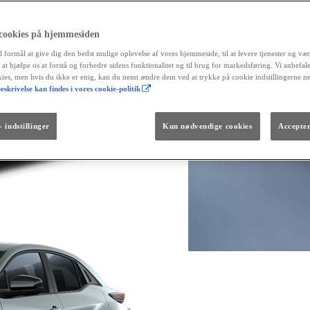
 cookies på hjemmesiden
Fra kr. 299.990
l formål at give dig den bedst mulige oplevelse af vores hjemmeside, til at levere tjenester og vær
Den nye GR GT
r at hjælpe os at forstå og forbedre sidens funktionalitet og til brug for markedsføring. Vi anbefal
The soul lives on.
okies, men hvis du ikke er enig, kan du nemt ændre dem ved at trykke på cookie indstillingerne n
eskrivelse kan findes i vores cookie-politik
 indstillinger
Kun nødvendige cookies
Accepter