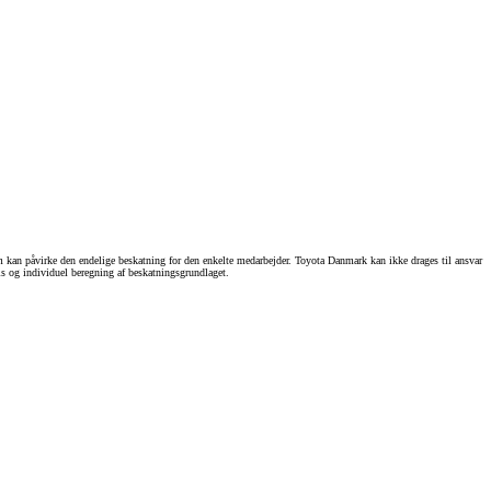
m kan påvirke den endelige beskatning for den enkelte medarbejder. Toyota Danmark kan ikke drages til ansvar
æcis og individuel beregning af beskatningsgrundlaget.