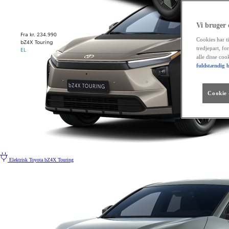
Vi bruger
Fra kr. 234.990
Cookies har ti
bZ4X Touring
tredjepart, fo
EL
alle disse co
fuldstændig b
Cookie -
Elektrisk
Toyota bZ4X Touring