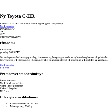
Ny Toyota C-HR+
Elektrisk SUV med rummeligt interiør og betagende coupédesign
Book prøvetur
Drivlinje
2WD
2WD
AWD
Udstyrsniveau
Active
Økonomi
Beskatnings-
grundlag
265.315
KR
Oplysninger om beskatningsgrundlag, skattesatser og beregningsmetoder er vejledende og baseret på gældende re
for eventuelle fejl eller mangler i beregninger eller tolkninger relateret til beskatning af firmabiler. Vi anbefa
Book prøvetur
Få tilbud
Fremhævet standardudstyr
Batteriforvarmer
Nøglefri adgang og start
Varme i rat og forsæder
Elektrisk bagklap
18" Alufælge
Udvalgte specifikationer
Rækkevidde (WLTP) 607 km
Anhængervægt 750 kg