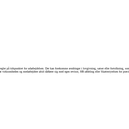
gler på tidspunktet for udarbejdelsen. Der kan forekomme ændringer i lovgivning, satser eller fortolkning, so
ler, at virksomheden og medarbejdere altid rådfører sig med egen revisor, HR-afdeling eller Skattestyrelsen for pr