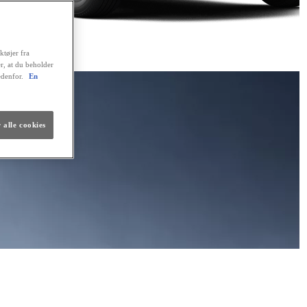
ktøjer fra
er, at du beholder
edenfor.
En
 alle cookies