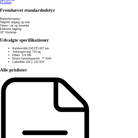
Få tilbud
Fremhævet standardudstyr
Batteriforvarmer
Nøglefri adgang og start
Varme i rat og forsæder
Elektrisk bagklap
18" Alufælge
Udvalgte specifikationer
Rækkevidde (WLTP) 607 km
Anhængervægt 750 kg
Effekt: 224 HK
Brutto batterikapacitet: 77 kWh
Ladeeffekt (DC): 150 KW
Alle prislister