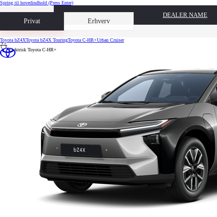
Spring til hovedindhold
(Press Enter)
DEALER NAME
Book prøvetur
Privat
Erhverv
Toyota bZ4X
Toyota bZ4X Touring
Toyota C-HR+
Urban Cruiser
Elektrisk
Toyota C-HR+