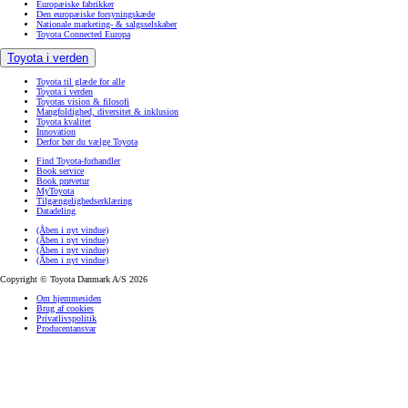
Europæiske fabrikker
Den europæiske forsyningskæde
Nationale marketing- & salgsselskaber
Toyota Connected Europa
Toyota i verden
Toyota til glæde for alle
Toyota i verden
Toyotas vision & filosofi
Mangfoldighed, diversitet & inklusion
Toyota kvalitet
Innovation
Derfor bør du vælge Toyota
Find Toyota-forhandler
Book service
Book prøvetur
MyToyota
Tilgængelighedserklæring
Datadeling
(Åben i nyt vindue)
(Åben i nyt vindue)
(Åben i nyt vindue)
(Åben i nyt vindue)
Copyright © Toyota Danmark A/S 2026
Om hjemmesiden
Brug af cookies
Privatlivspolitik
Producentansvar