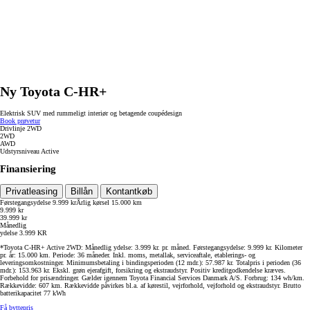
Ny Toyota C-HR+
Elektrisk SUV med rummeligt interiør og betagende coupédesign
Book prøvetur
Drivlinje
2WD
2WD
AWD
Udstyrsniveau
Active
Finansiering
Privatleasing
Billån
Kontantkøb
Førstegangsydelse
9.999 kr
Årlig kørsel
15.000 km
9.999 kr
39.999 kr
Månedlig
ydelse
3.999
KR
*Toyota C-HR+ Active 2WD: Månedlig ydelse: 3.999 kr. pr. måned. Førstegangsydelse: 9.999 kr. Kilometer
pr. år: 15.000 km. Periode: 36 måneder. Inkl. moms, metallak, serviceaftale, etablerings- og
leveringsomkostninger. Minimumsbetaling i bindingsperioden (12 mdr.): 57.987 kr. Totalpris i perioden (36
mdr.): 153.963 kr. Ekskl. grøn ejerafgift, forsikring og ekstraudstyr. Positiv kreditgodkendelse kræves.
Forbehold for prisændringer. Gælder igennem Toyota Financial Services Danmark A/S. Forbrug: 134 wh/km.
Rækkevidde: 607 km. Rækkevidde påvirkes bl.a. af kørestil, vejrforhold, vejforhold og ekstraudstyr. Brutto
batterikapacitet 77 kWh
Få byttepris