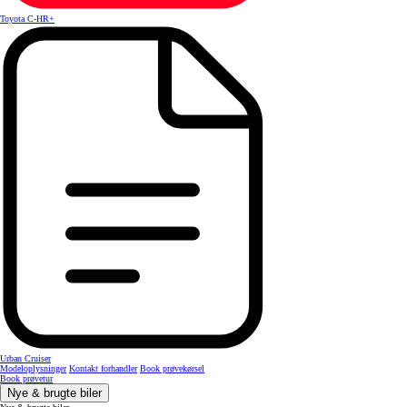
Toyota C-HR+
Urban Cruiser
Modeloplysninger
Kontakt forhandler
Book prøvekørsel
Book prøvetur
Nye & brugte biler