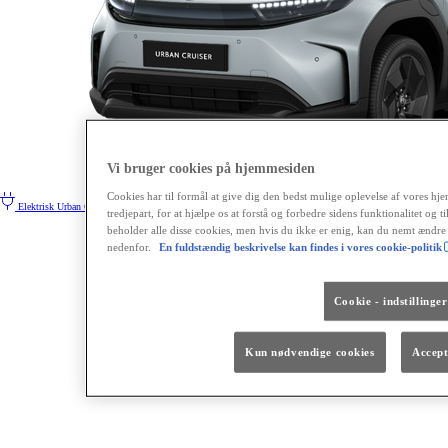
Vi bruger cookies på hjemmesiden
Cookies har til formål at give dig den bedst mulige oplevelse af vores hjem
Elektrisk
Urban Cruiser
tredjepart, for at hjælpe os at forstå og forbedre sidens funktionalitet og 
beholder alle disse cookies, men hvis du ikke er enig, kan du nemt ændre
nedenfor.
En fuldstændig beskrivelse kan findes i vores cookie-politik
Cookie - indstillinger
Kun nødvendige cookies
Accept