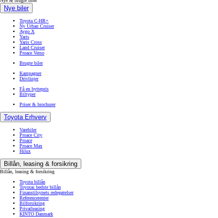
Nye & brugte biler
Nye biler
Toyota C-HR+
Ny Urban Cruiser
Aygo X
Yaris
Yaris Cross
Land Cruiser
Proace Verso
Brugte biler
Kampagner
Drivlinjer
Få en byttepris
Biltyper
Priser & brochurer
Toyota Erhverv
Varebiler
Proace City
Proace
Proace Max
Hilux
Billån, leasing & forsikring
Billån, leasing & forsikring
Toyota billån
Toyotas bedste billån
Finanstilsynets redegørelser
Referencerenter
Bilforsikring
Privatleasing
KINTO Danmark