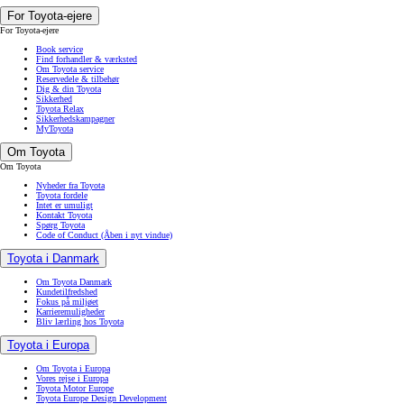
For Toyota-ejere
For Toyota-ejere
Book service
Find forhandler & værksted
Om Toyota service
Reservedele & tilbehør
Dig & din Toyota
Sikkerhed
Toyota Relax
Sikkerhedskampagner
MyToyota
Om Toyota
Om Toyota
Nyheder fra Toyota
Toyota fordele
Intet er umuligt
Kontakt Toyota
Spørg Toyota
Code of Conduct
(Åben i nyt vindue)
Toyota i Danmark
Om Toyota Danmark
Kundetilfredshed
Fokus på miljøet
Karrieremuligheder
Bliv lærling hos Toyota
Toyota i Europa
Om Toyota i Europa
Vores rejse i Europa
Toyota Motor Europe
Toyota Europe Design Development