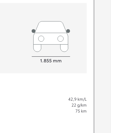
Bredde
1.855
mm
42,9
km/L
22
g/km
75
km