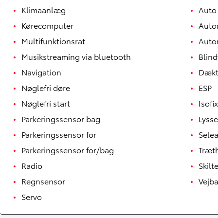
Klimaanlæg
Auto
Kørecomputer
Auto
Multifunktionsrat
Auto
Musikstreaming via bluetooth
Blind
Navigation
Dækt
Nøglefri døre
ESP
Nøglefri start
Isofix
Parkeringssensor bag
Lyss
Parkeringssensor for
Sele
Parkeringssensor for/bag
Træth
Radio
Skil
Regnsensor
Vejba
Servo