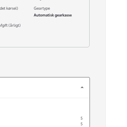
det kørsel)
Geartype
Automatisk gearkasse
gift (årligt)
5
5