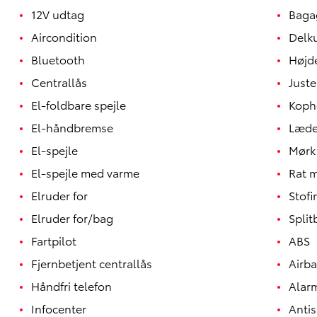
12V udtag
Baga
Aircondition
Delk
Bluetooth
Højd
Centrallås
Juste
El-foldbare spejle
Koph
El-håndbremse
Læde
El-spejle
Mørk
El-spejle med varme
Rat 
Elruder for
Stof
Elruder for/bag
Spli
Fartpilot
ABS
Fjernbetjent centrallås
Airb
Håndfri telefon
Alar
Infocenter
Antis