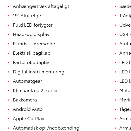
Anhængertræk aftageligt
Sæde
19" Alufælge
Tråd
Fuld LED forlygter
Udve
Head-up display
USB s
El indst. førersæde
Aluf
Elektrisk bagklap
Anhæ
Fartpilot adaptiv
LED 
Digital instrumentering
LED f
Automatgear
LED k
Klimaanlæg 2-zoner
Meta
Yaris
HYBRID
Bakkamera
Mørk
Android Auto
Tågel
Apple CarPlay
Arm
Automatisk op-/nedblænding
Arml