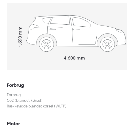
mm
1.690
Højt
Længde
4.600
mm
Forbrug
Forbrug
Co2 (blandet kørsel)
Rækkevidde blandet kørsel (WLTP)
Motor