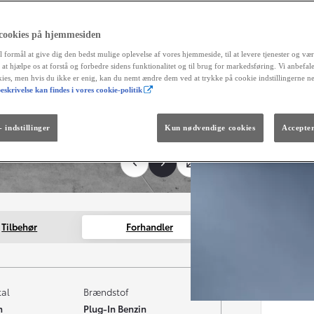
 cookies på hjemmesiden
l formål at give dig den bedst mulige oplevelse af vores hjemmeside, til at levere tjenester og vær
r at hjælpe os at forstå og forbedre sidens funktionalitet og til brug for markedsføring. Vi anbefal
okies, men hvis du ikke er enig, kan du nemt ændre dem ved at trykke på cookie indstillingerne n
eskrivelse kan findes i vores cookie-politik
Fra kr. 299.990
Den nye GR GT
The soul lives on.
 indstillinger
Kun nødvendige cookies
Accepter
Tilbehør
Forhandler
tal
Brændstof
m
Plug-In Benzin