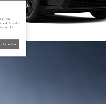
ktøjer fra
er, at du beholder
edenfor.
En
 alle cookies