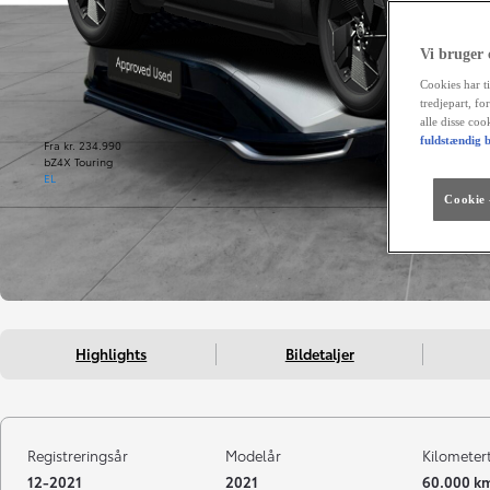
Vi bruger
Cookies har ti
tredjepart, fo
alle disse co
fuldstændig b
Fra kr. 234.990
bZ4X Touring
EL
Cookie -
Highlights
Bildetaljer
Registreringsår
Modelår
Kilometer
12-2021
2021
60.000 k