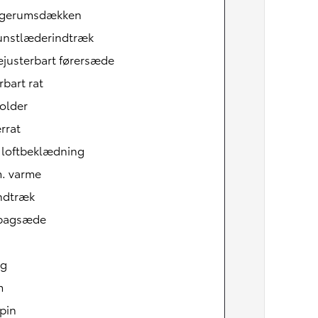
gerumsdækken
unstlæderindtræk
ejusterbart førersæde
rbart rat
older
rrat
 loftbeklædning
m. varme
indtræk
tbagsæde
ag
m
pin