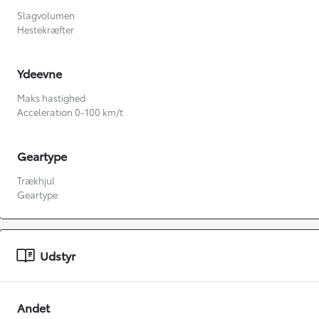
Slagvolumen
Hestekræfter
Ydeevne
Maks hastighed
Acceleration 0-100 km/t
Geartype
Fra kr. 349.990
Trækhjul
Geartype
Udstyr
Andet