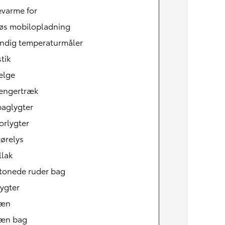
varme for
løs mobilopladning
ndig temperaturmåler
tik
ælge
ngertræk
baglygter
orlygter
ørelys
llak
Den nye Yaris Cross
Kommer snart
tonede ruder bag
ygter
læn
æn bag