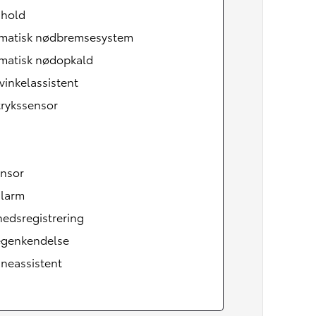
 hold
matisk nødbremsesystem
matisk nødopkald
vinkelassistent
rykssensor
ensor
alarm
edsregistrering
tegenkendelse
neassistent