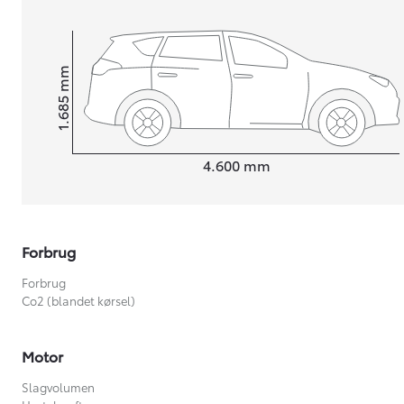
mm
1.685
Højt
Længde
4.600
mm
Forbrug
Forbrug
Co2 (blandet kørsel)
Motor
Slagvolumen