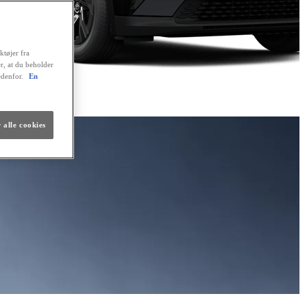
ktøjer fra
er, at du beholder
edenfor.
En
 alle cookies