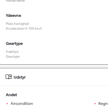
Hestekræfter
Ydeevne
Maks hastighed
Acceleration 0-100 km/t
Geartype
Trækhjul
Geartype
Fra kr. 349.990
Udstyr
Andet
Aircondition
Regn