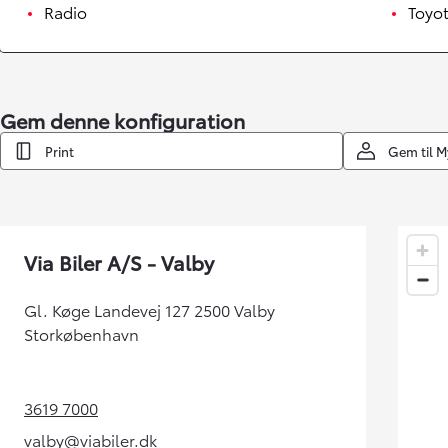
Radio
Toyot
Gem denne konfiguration
Print
Gem til 
Via Biler A/S - Valby
Gl. Køge Landevej 127 2500 Valby
Storkøbenhavn
3619 7000
(Opens in new tab)
valby@viabiler.dk