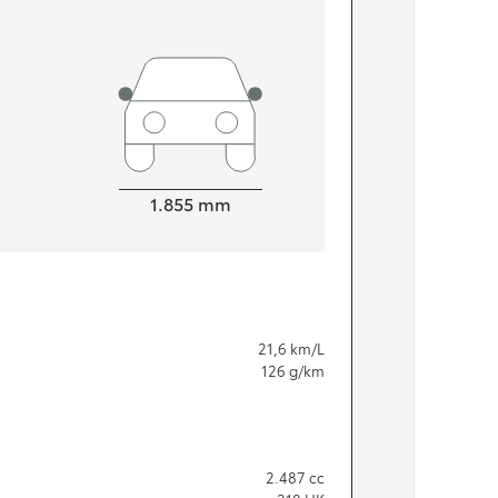
Bredde
1.855
mm
21,6
km/L
126
g/km
2.487
cc