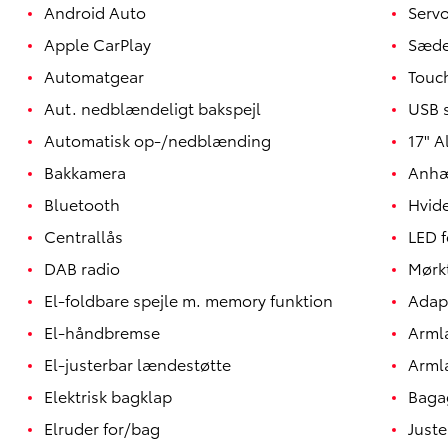
Android Auto
Serv
Apple CarPlay
Sæde
Automatgear
Touc
Aut. nedblændeligt bakspejl
USB s
Automatisk op-/nedblænding
17" A
Bakkamera
Anhæ
Bluetooth
Hvide
Centrallås
LED f
DAB radio
Mørk
El-foldbare spejle m. memory funktion
Adapt
Yaris
HYBRID
El-håndbremse
Arm
El-justerbar lændestøtte
Arml
Elektrisk bagklap
Baga
Elruder for/bag
Juste