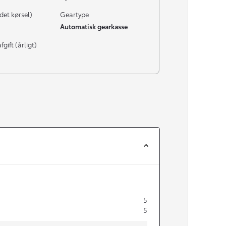
det kørsel)
Geartype
Automatisk gearkasse
gift (årligt)
5
5