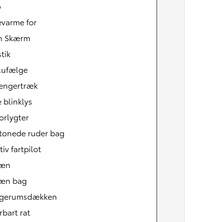
o
varme for
h Skærm
tik
lufælge
ngertræk
 blinklys
orlygter
tonede ruder bag
iv fartpilot
Den nye Yaris Cross
Kommer snart
læn
æn bag
gerumsdækken
rbart rat