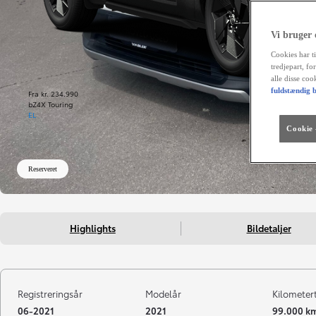
Vi bruger
Cookies har ti
tredjepart, fo
alle disse co
fuldstændig b
Fra kr. 234.990
bZ4X Touring
EL
Cookie -
Reserveret
Highlights
Bildetaljer
Registreringsår
Modelår
Kilometer
06-2021
2021
99.000 k