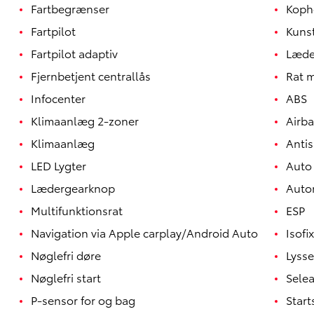
Fartbegrænser
Koph
Fartpilot
Kuns
Fartpilot adaptiv
Læde
Fjernbetjent centrallås
Rat 
Infocenter
ABS
Klimaanlæg 2-zoner
Airb
Klimaanlæg
Antis
LED Lygter
Auto
Lædergearknop
Auto
Multifunktionsrat
ESP
Navigation via Apple carplay/Android Auto
Isofix
Nøglefri døre
Lyss
Nøglefri start
Sele
P-sensor for og bag
Star