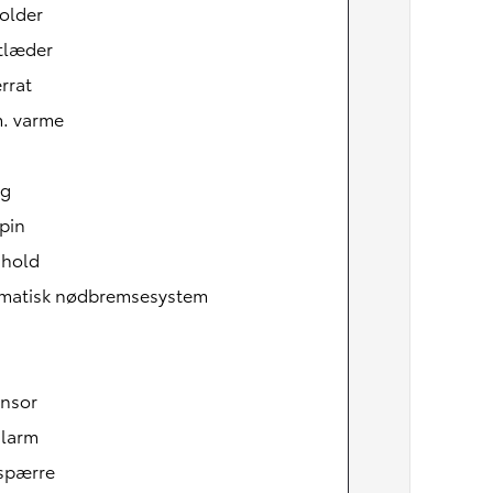
older
tlæder
rrat
m. varme
ag
pin
 hold
matisk nødbremsesystem
ensor
alarm
tspærre