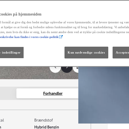
 cookies på hjemmesiden
l formål at give dig den bedst mulige oplevelse af vores hjemmeside, til at levere tjenester og vær
r at hjælpe os at forstå og forbedre sidens funktionalitet og til brug for markedsføring. Vi anbefal
okies, men hvis du ikke er enig, kan du nemt ændre dem ved at trykke på cookie indstillingerne n
eskrivelse kan findes i vores cookie-politik
Fra kr. 299.990
Den nye GR GT
The soul lives on.
 indstillinger
Kun nødvendige cookies
Accepter
Forhandler
tal
Brændstof
m
Hybrid Benzin