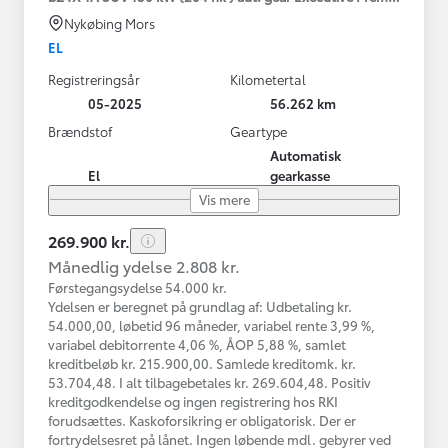
Nykøbing Mors
EL
Registreringsår
Kilometertal
05-2025
56.262 km
Brændstof
Geartype
Automatisk
El
gearkasse
Vis mere
269.900 kr.
Månedlig ydelse 2.808 kr.
Førstegangsydelse 54.000 kr.
Ydelsen er beregnet på grundlag af: Udbetaling kr.
54.000,00, løbetid 96 måneder, variabel rente 3,99 %,
variabel debitorrente 4,06 %, ÅOP 5,88 %, samlet
kreditbeløb kr. 215.900,00. Samlede kreditomk. kr.
53.704,48. I alt tilbagebetales kr. 269.604,48. Positiv
kreditgodkendelse og ingen registrering hos RKI
forudsættes. Kaskoforsikring er obligatorisk. Der er
fortrydelsesret på lånet. Ingen løbende mdl. gebyrer ved