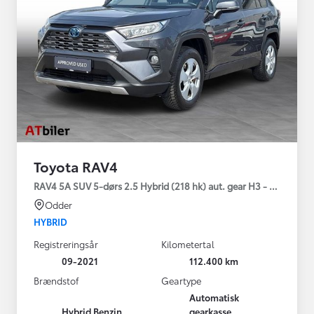
Toyota RAV4
RAV4 5A SUV 5-dørs 2.5 Hybrid (218 hk) aut. gear H3 - Comfort
Odder
HYBRID
Registreringsår
Kilometertal
09-2021
112.400 km
Brændstof
Geartype
Automatisk
Hybrid Benzin
gearkasse