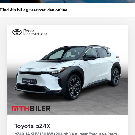
Find din bil og reserver den online
Toyota bZ4X
bZ4X 1A SUV 150 kW (204 hk ) aut. gear Executive Premium