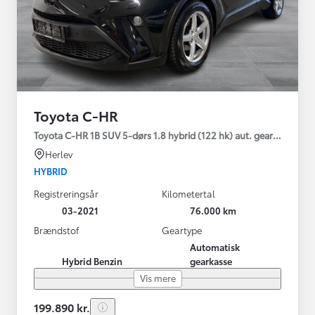
Toyota C-HR
Toyota C-HR 1B SUV 5-dørs 1.8 hybrid (122 hk) aut. gear C-LUB -
Herlev
HYBRID
Registreringsår
Kilometertal
03-2021
76.000 km
Brændstof
Geartype
Automatisk
Hybrid Benzin
gearkasse
Vis mere
199.890 kr.