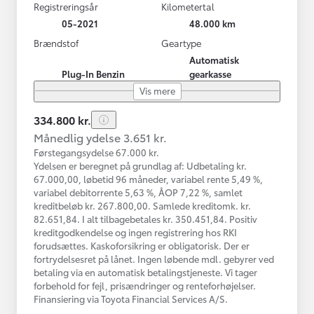
Registreringsår
Kilometertal
05-2021
48.000 km
Brændstof
Geartype
Automatisk
Plug-In Benzin
gearkasse
Vis mere
334.800 kr.
Månedlig ydelse 3.651 kr.
Førstegangsydelse 67.000 kr.
Ydelsen er beregnet på grundlag af: Udbetaling kr.
67.000,00, løbetid 96 måneder, variabel rente 5,49 %,
variabel debitorrente 5,63 %, ÅOP 7,22 %, samlet
kreditbeløb kr. 267.800,00. Samlede kreditomk. kr.
82.651,84. I alt tilbagebetales kr. 350.451,84. Positiv
kreditgodkendelse og ingen registrering hos RKI
forudsættes. Kaskoforsikring er obligatorisk. Der er
fortrydelsesret på lånet. Ingen løbende mdl. gebyrer ved
betaling via en automatisk betalingstjeneste. Vi tager
forbehold for fejl, prisændringer og renteforhøjelser.
Finansiering via Toyota Financial Services A/S.