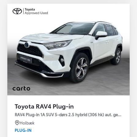
Toyota RAV4 Plug-in
RAV4 Plug-in 1A SUV 5-dørs 2.5 hybrid (306 hk) aut. gear AWD-i
Holbæk
PLUG-IN