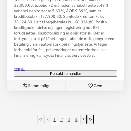
32.000,00, løbetid 72 måneder, variabel rente 5,49 %,
variabel debitorrente 5,63 %, ÅOP 9,39 %, samlet
kreditbeløb kr. 127.900,00. Samlede kreditomk. kr.
38.124,80. I alt tilbagebetales kr. 166.024,80. Positiv
kreditgodkendelse og ingen registrering hos RKI
forudsættes. Kaskoforsikring er obligatorisk. Der er
fortrydelsesret på lånet. Ingen løbende mdl. gebyrer ved
betaling via en automatisk betalingstjeneste. Vi tager
forbehold for fejl, prisændringer og renteforhøjelser.
Finansiering via Toyota Financial Services A/S.
Vælg bil
Kontakt forhandler
Sammenlign
Gem
1
2
3
4
First Page
Tidligere side
Næste side
Last Page