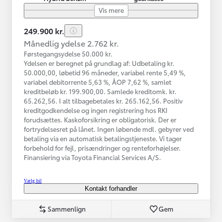
Vis mere
249.900 kr.
Månedlig ydelse 2.762 kr.
Førstegangsydelse 50.000 kr.
Ydelsen er beregnet på grundlag af: Udbetaling kr.
50.000,00, løbetid 96 måneder, variabel rente 5,49 %,
variabel debitorrente 5,63 %, ÅOP 7,62 %, samlet
kreditbeløb kr. 199.900,00. Samlede kreditomk. kr.
65.262,56. I alt tilbagebetales kr. 265.162,56. Positiv
kreditgodkendelse og ingen registrering hos RKI
forudsættes. Kaskoforsikring er obligatorisk. Der er
fortrydelsesret på lånet. Ingen løbende mdl. gebyrer ved
betaling via en automatisk betalingstjeneste. Vi tager
forbehold for fejl, prisændringer og renteforhøjelser.
Finansiering via Toyota Financial Services A/S.
Vælg bil
Kontakt forhandler
Sammenlign
Gem