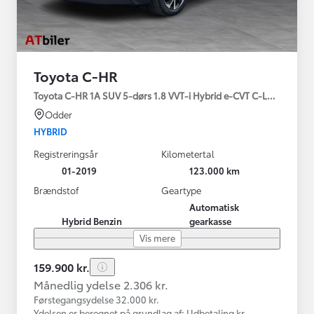
Toyota C-HR
Toyota C-HR 1A SUV 5-dørs 1.8 VVT-i Hybrid e-CVT C-LUB - SMAR
Odder
HYBRID
Registreringsår
Kilometertal
01-2019
123.000 km
Brændstof
Geartype
Automatisk
Hybrid Benzin
gearkasse
Vis mere
159.900 kr.
Månedlig ydelse 2.306 kr.
Førstegangsydelse 32.000 kr.
Ydelsen er beregnet på grundlag af: Udbetaling kr.