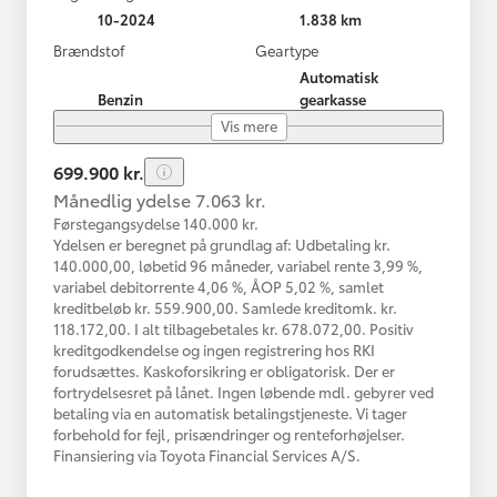
10-2024
1.838 km
Brændstof
Geartype
Automatisk
Benzin
gearkasse
Vis mere
699.900 kr.
Månedlig ydelse 7.063 kr.
Førstegangsydelse 140.000 kr.
Ydelsen er beregnet på grundlag af: Udbetaling kr.
140.000,00, løbetid 96 måneder, variabel rente 3,99 %,
variabel debitorrente 4,06 %, ÅOP 5,02 %, samlet
kreditbeløb kr. 559.900,00. Samlede kreditomk. kr.
118.172,00. I alt tilbagebetales kr. 678.072,00. Positiv
kreditgodkendelse og ingen registrering hos RKI
forudsættes. Kaskoforsikring er obligatorisk. Der er
fortrydelsesret på lånet. Ingen løbende mdl. gebyrer ved
betaling via en automatisk betalingstjeneste. Vi tager
forbehold for fejl, prisændringer og renteforhøjelser.
Finansiering via Toyota Financial Services A/S.