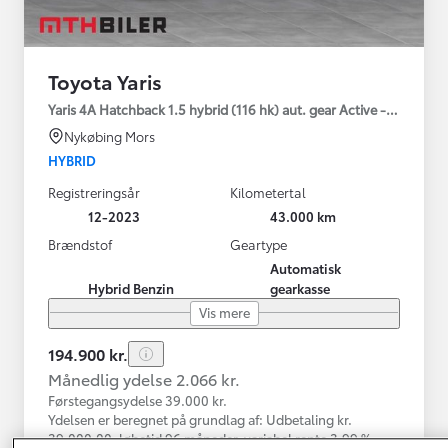
Toyota Yaris
Yaris 4A Hatchback 1.5 hybrid (116 hk) aut. gear Active - Technolo
Nykøbing Mors
HYBRID
Registreringsår
Kilometertal
12-2023
43.000 km
Brændstof
Geartype
Automatisk
Hybrid Benzin
gearkasse
Vis mere
194.900 kr.
Månedlig ydelse 2.066 kr.
Førstegangsydelse 39.000 kr.
Ydelsen er beregnet på grundlag af: Udbetaling kr.
39.000,00, løbetid 96 måneder, variabel rente 3,99 %,