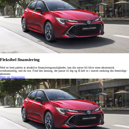
Fleksibel finansiering
Med en bred palette at attraktive finansieringsmuligheder, kan din næste bil blive mere økonomisk
overkommelig, end du tror. Find den løsning, der passer til dig og få helt ro i maven omkring din fremtidige
økonomi.
Mere om finansiering