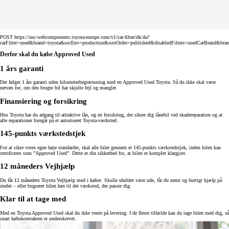
POST https://usc-webcomponents.toyota-europe.com/v1/car-filter/dk/da?
carFilter=used&brand=toyota&uscEnv=production&sortOrder=published&disabledFilters=usedCarBrand&bra
Derfor skal du købe Approved Used
1 års garanti
Der følger 1 års garanti uden kilometerbegrænsning med en Approved Used Toyota. Så du ikke skal være
nervøs for, om den brugte bil har skjulte fejl og mangler.
Finansiering og forsikring
Hos Toyota har du adgang til attraktive lån, og en forsikring, der sikrer dig lånebil ved skadereparation og at
alle reparationer foregår på et autoriseret Toyota-værksted.
145-punkts værkstedstjek
For at sikre vores egne høje standarder, skal alle biler gennem et 145-punkts værkstedstjek, inden bilen kan
certificeres som ”Approved Used”. Dette er din sikkerhed for, at bilen er komplet klargjort.
12 måneders Vejhjælp
Du får 12 måneders Toyota Vejhjælp med i købet. Skulle uheldet være ude, får du nemt og hurtigt hjælp på
stedet – eller bugseret bilen hen til det værksted, der passer dig.
Klar til at tage med
Med en Toyota Approved Used skal du ikke vente på levering. I de fleste tilfælde kan du tage bilen med dig, så
snart købskontrakten er underskrevet.