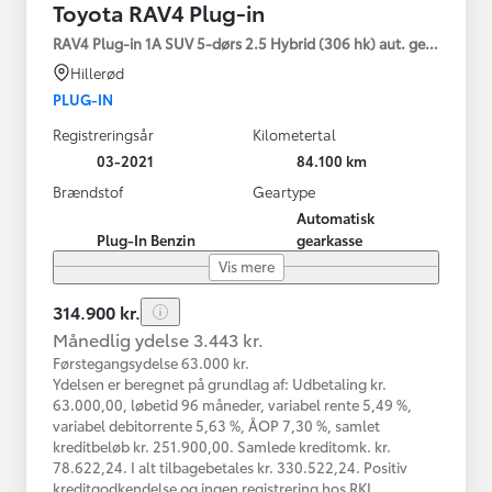
Toyota RAV4 Plug-in
RAV4 Plug-in 1A SUV 5-dørs 2.5 Hybrid (306 hk) aut. gear AWD-i
Hillerød
PLUG-IN
Registreringsår
Kilometertal
03-2021
84.100 km
Brændstof
Geartype
Automatisk
Plug-In Benzin
gearkasse
Vis mere
314.900 kr.
Månedlig ydelse 3.443 kr.
Førstegangsydelse 63.000 kr.
Ydelsen er beregnet på grundlag af: Udbetaling kr.
63.000,00, løbetid 96 måneder, variabel rente 5,49 %,
variabel debitorrente 5,63 %, ÅOP 7,30 %, samlet
kreditbeløb kr. 251.900,00. Samlede kreditomk. kr.
78.622,24. I alt tilbagebetales kr. 330.522,24. Positiv
kreditgodkendelse og ingen registrering hos RKI