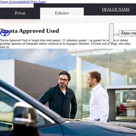
Spring til hovedindhold
(Press Enter)
DEALER NAME
Book prøvetur
Privat
Erhverv
Toyota Approved Used
Åben m
Toyota Approved Used er brugte biler med garanti. 12 måneders garanti - og garanti for at bilen er tjekket
grundigt igennem på Danmarks bedste værksted af de dygtigste teknikere. Så bilen nok er brugt, men føles
som ny.