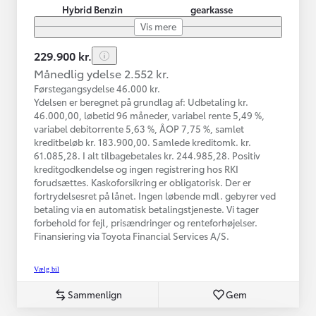
Hybrid Benzin
gearkasse
Vis mere
229.900 kr.
Månedlig ydelse 2.552 kr.
Førstegangsydelse 46.000 kr.
Ydelsen er beregnet på grundlag af: Udbetaling kr.
46.000,00, løbetid 96 måneder, variabel rente 5,49 %,
variabel debitorrente 5,63 %, ÅOP 7,75 %, samlet
kreditbeløb kr. 183.900,00. Samlede kreditomk. kr.
61.085,28. I alt tilbagebetales kr. 244.985,28. Positiv
kreditgodkendelse og ingen registrering hos RKI
forudsættes. Kaskoforsikring er obligatorisk. Der er
fortrydelsesret på lånet. Ingen løbende mdl. gebyrer ved
betaling via en automatisk betalingstjeneste. Vi tager
forbehold for fejl, prisændringer og renteforhøjelser.
Finansiering via Toyota Financial Services A/S.
Vælg bil
Sammenlign
Gem