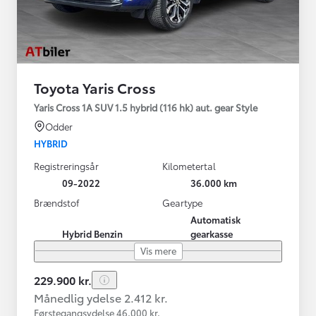
Toyota Yaris Cross
Yaris Cross 1A SUV 1.5 hybrid (116 hk) aut. gear Style
Odder
HYBRID
Registreringsår
Kilometertal
09-2022
36.000 km
Brændstof
Geartype
Automatisk
Hybrid Benzin
gearkasse
Vis mere
229.900 kr.
Månedlig ydelse 2.412 kr.
Førstegangsydelse 46.000 kr.