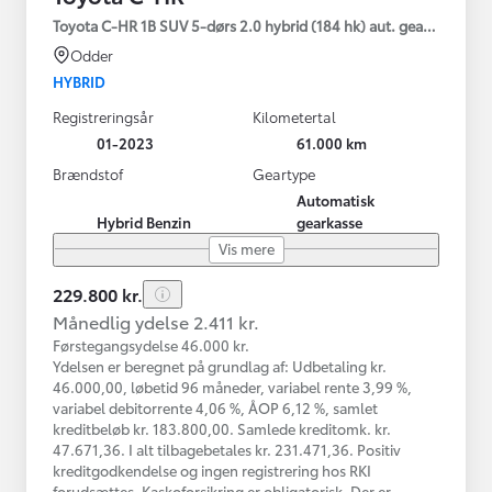
Toyota C-HR 1B SUV 5-dørs 2.0 hybrid (184 hk) aut. gear C-HIC
Odder
HYBRID
Registreringsår
Kilometertal
01-2023
61.000 km
Brændstof
Geartype
Automatisk
Hybrid Benzin
gearkasse
Vis mere
229.800 kr.
Månedlig ydelse 2.411 kr.
Førstegangsydelse 46.000 kr.
Ydelsen er beregnet på grundlag af: Udbetaling kr.
46.000,00, løbetid 96 måneder, variabel rente 3,99 %,
variabel debitorrente 4,06 %, ÅOP 6,12 %, samlet
kreditbeløb kr. 183.800,00. Samlede kreditomk. kr.
47.671,36. I alt tilbagebetales kr. 231.471,36. Positiv
kreditgodkendelse og ingen registrering hos RKI
forudsættes. Kaskoforsikring er obligatorisk. Der er