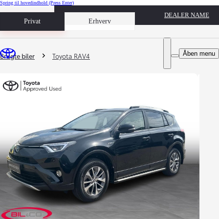
Spring til hovedindhold
(Press Enter)
DEALER NAME
Book prøvetur
Privat
Erhverv
Du er her
:
Åben menu
Brugte biler
Toyota RAV4