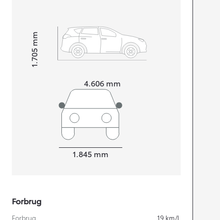
mm
1.705
Højt
Længde
4.606
mm
Bredde
1.845
mm
Forbrug
Forbrug
19
km/L