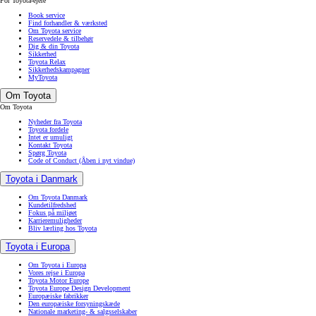
For Toyota-ejere
Book service
Find forhandler & værksted
Om Toyota service
Reservedele & tilbehør
Dig & din Toyota
Sikkerhed
Toyota Relax
Sikkerhedskampagner
MyToyota
Om Toyota
Om Toyota
Nyheder fra Toyota
Toyota fordele
Intet er umuligt
Kontakt Toyota
Spørg Toyota
Code of Conduct
(Åben i nyt vindue)
Toyota i Danmark
Om Toyota Danmark
Kundetilfredshed
Fokus på miljøet
Karrieremuligheder
Bliv lærling hos Toyota
Toyota i Europa
Om Toyota i Europa
Vores rejse i Europa
Toyota Motor Europe
Toyota Europe Design Development
Europæiske fabrikker
Den europæiske forsyningskæde
Nationale marketing- & salgsselskaber