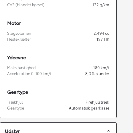
Co2 (blandet kørsel)
122
g/km
Motor
Slagvolumen
2.494
cc
Hestekræfter
197
HK
Ydeevne
Maks hastighed
180
km/t
Acceleration 0-100 km/t
8,3
Sekunder
Geartype
Trækhjul
Firehjulstræk
Geartype
Automatisk gearkasse
Udstyr