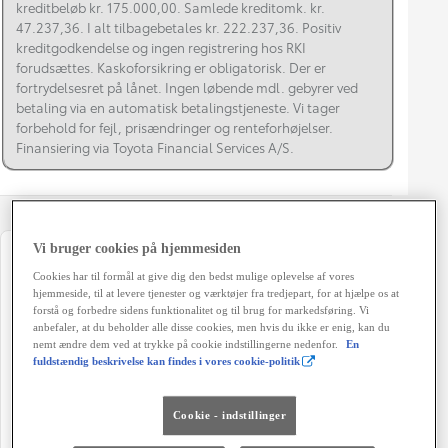
kreditbeløb kr. 175.000,00. Samlede kreditomk. kr.
47.237,36. I alt tilbagebetales kr. 222.237,36. Positiv
kreditgodkendelse og ingen registrering hos RKI
forudsættes. Kaskoforsikring er obligatorisk. Der er
fortrydelsesret på lånet. Ingen løbende mdl. gebyrer ved
betaling via en automatisk betalingstjeneste. Vi tager
forbehold for fejl, prisændringer og renteforhøjelser.
Finansiering via Toyota Financial Services A/S.
Vi bruger cookies på hjemmesiden
Registreringsår
Modelår
Cookies har til formål at give dig den bedst mulige oplevelse af vores
02-2019
2018
hjemmeside, til at levere tjenester og værktøjer fra tredjepart, for at hjælpe os at
forstå og forbedre sidens funktionalitet og til brug for markedsføring. Vi
Kilometertal
Brændstof
anbefaler, at du beholder alle disse cookies, men hvis du ikke er enig, kan du
nemt ændre dem ved at trykke på cookie indstillingerne nedenfor.
En
125.630 km
Hybrid Benzin
fuldstændig beskrivelse kan findes i vores cookie-politik
Karosseri
Hestekræfter
SUV 5-dørs
197 HK
Cookie - indstillinger
Co2 (blandet kørsel)
Geartype