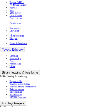
Toyota C-HR+
Ny Urban Cruiser
Aygo X
Yaris
Yaris Cross
Land Cruiser
Proace Verso
Brugte biler
Kampagner
Drivlinjer
Få en byttepris
Biltyper
Priser & brochurer
Toyota Erhverv
Varebiler
Proace City
Proace
Proace Max
Hilux
Billån, leasing & forsikring
Billån, leasing & forsikring
Toyota billån
Toyotas bedste billån
Finanstilsynets redegørelser
Referencerenter
Bilforsikring
Privatleasing
KINTO Danmark
For Toyota-ejere