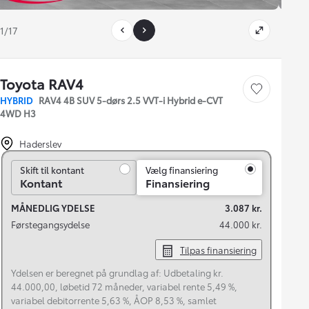
1/17
Toyota RAV4
Gem bil
HYBRID
RAV4 4B SUV 5-dørs 2.5 VVT-i Hybrid e-CVT
4WD H3
Haderslev
Skift til kontant
Skift til kontant
Vælg finansiering
Kontant
Finansiering
MÅNEDLIG YDELSE
3.087 kr.
Førstegangsydelse
44.000 kr.
Tilpas finansiering
Ydelsen er beregnet på grundlag af: Udbetaling kr.
44.000,00, løbetid 72 måneder, variabel rente 5,49 %,
variabel debitorrente 5,63 %, ÅOP 8,53 %, samlet