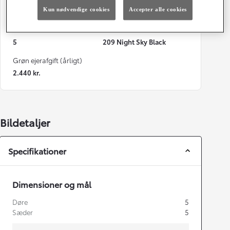
Kun nødvendige cookies
Accepter alle cookies
122 g/km
Automatisk gearkasse
Døre
Farve
5
209 Night Sky Black
Grøn ejerafgift (årligt)
2.440 kr.
Bildetaljer
Specifikationer
Dimensioner og mål
Døre
5
Sæder
5