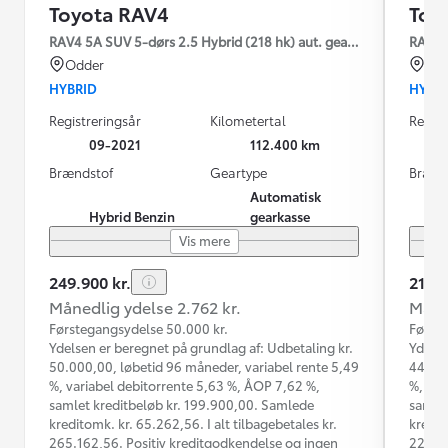
Toyota RAV4
Toy
RAV4 5A SUV 5-dørs 2.5 Hybrid (218 hk) aut. gear H3 - Comfort
RAV4 4
Odder
Od
HYBRID
HYBR
Registreringsår
Kilometertal
Regist
09-2021
112.400 km
Brændstof
Geartype
Brænd
Automatisk
Hybrid Benzin
gearkasse
Vis mere
249.900 kr.
219.9
Månedlig ydelse 2.762 kr.
Måned
Førstegangsydelse 50.000 kr.
Første
Ydelsen er beregnet på grundlag af: Udbetaling kr.
Ydelse
50.000,00, løbetid 96 måneder, variabel rente 5,49
44.000
%, variabel debitorrente 5,63 %, ÅOP 7,62 %,
%, var
samlet kreditbeløb kr. 199.900,00. Samlede
samlet
kreditomk. kr. 65.262,56. I alt tilbagebetales kr.
kredit
265.162,56. Positiv kreditgodkendelse og ingen
223.29