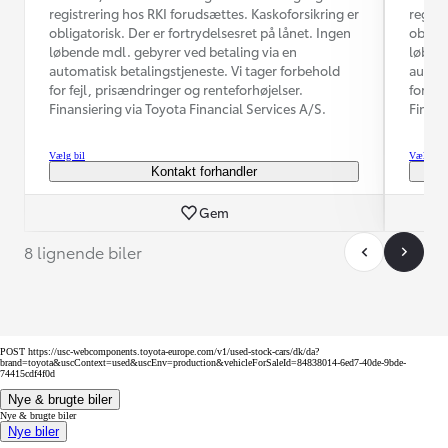
registrering hos RKI forudsættes. Kaskoforsikring er
regist
obligatorisk. Der er fortrydelsesret på lånet. Ingen
obliga
løbende mdl. gebyrer ved betaling via en
løbend
automatisk betalingstjeneste. Vi tager forbehold
automa
for fejl, prisændringer og renteforhøjelser.
for fe
Finansiering via Toyota Financial Services A/S.
Finans
Vælg bil
Vælg bil
Kontakt forhandler
Gem
8 lignende biler
POST https://usc-webcomponents.toyota-europe.com/v1/used-stock-cars/dk/da?
brand=toyota&uscContext=used&uscEnv=production&vehicleForSaleId=84838014-6ed7-40de-9bde-
74415cdf4f0d
Nye & brugte biler
Nye & brugte biler
Nye biler