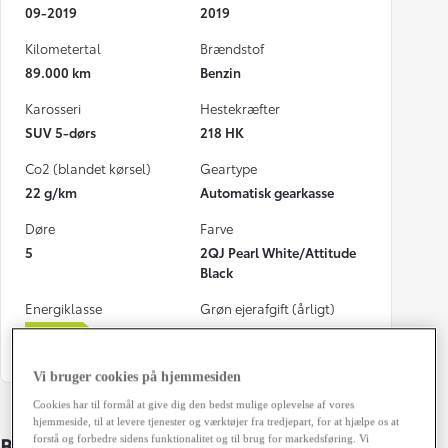
09-2019
2019
Kilometertal
Brændstof
89.000 km
Benzin
Karosseri
Hestekræfter
SUV 5-dørs
218 HK
Co2 (blandet kørsel)
Geartype
22 g/km
Automatisk gearkasse
Døre
Farve
5
2QJ Pearl White/Attitude
Black
Energiklasse
Grøn ejerafgift (årligt)
1.600 kr.
Vi bruger cookies på hjemmesiden
Cookies har til formål at give dig den bedst mulige oplevelse af vores
hjemmeside, til at levere tjenester og værktøjer fra tredjepart, for at hjælpe os at
Bildetaljer
forstå og forbedre sidens funktionalitet og til brug for markedsføring. Vi