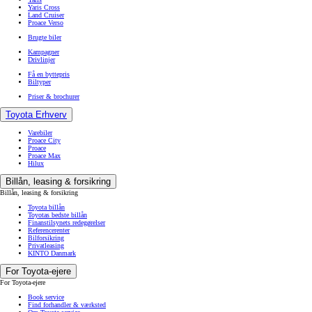
Yaris Cross
Land Cruiser
Proace Verso
Brugte biler
Kampagner
Drivlinjer
Få en byttepris
Biltyper
Priser & brochurer
Toyota Erhverv
Varebiler
Proace City
Proace
Proace Max
Hilux
Billån, leasing & forsikring
Billån, leasing & forsikring
Toyota billån
Toyotas bedste billån
Finanstilsynets redegørelser
Referencerenter
Bilforsikring
Privatleasing
KINTO Danmark
For Toyota-ejere
For Toyota-ejere
Book service
Find forhandler & værksted