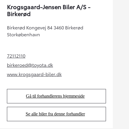
Krogsgaard-Jensen Biler A/S -
Birkerød
Birkerød Kongevej 84 3460 Birkerød
Storkøbenhavn
72112110
(Opens in new tab)
birkeroed@toyota.dk
(Opens in new tab)
www.krogsgaard-biler.dk
(Opens in new tab)
Gå til forhandlerens hjemmeside
(Opens in new tab)
Se alle biler fra denne forhandler
(Opens in new tab)