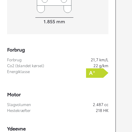
Bredde
1.855
mm
Forbrug
Forbrug
21,7
km/L
Co2 (blandet kørsel)
22
g/km
Energiklasse
Motor
Slagvolumen
2.487
cc
Hestekræfter
218
HK
Ydeevne