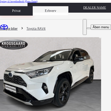
Spring til hovedindhold
(Press Enter)
DEALER NAME
Book prøvetur
Privat
Erhverv
Du er her
:
Åben menu
Brugte biler
Toyota RAV4