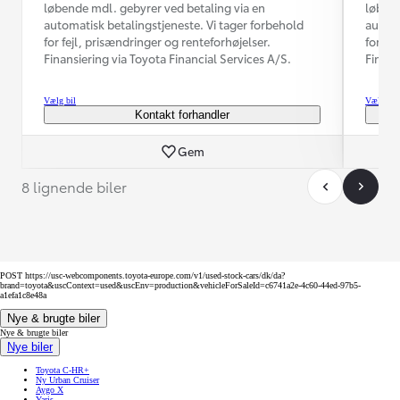
løbende mdl. gebyrer ved betaling via en
løbend
automatisk betalingstjeneste. Vi tager forbehold
automa
for fejl, prisændringer og renteforhøjelser.
for fe
Finansiering via Toyota Financial Services A/S.
Finans
Vælg bil
Vælg bil
Kontakt forhandler
Gem
8 lignende biler
POST https://usc-webcomponents.toyota-europe.com/v1/used-stock-cars/dk/da?
brand=toyota&uscContext=used&uscEnv=production&vehicleForSaleId=c6741a2e-4c60-44ed-97b5-
a1efa1c8e48a
Nye & brugte biler
Nye & brugte biler
Nye biler
Toyota C-HR+
Ny Urban Cruiser
Aygo X
Yaris