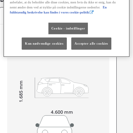
anbefaler, at du beholder alle disse cookies, men hvis du ikke er enig, kan du
nemt ændre dem ved at trykke på cookie indstillingerne nedenfor.
En
fuldstændig beskrivelse kan findes i vores cookie-politik
Specifikationer
Cookie - indstillinger
Dimensioner og mål
Kun nødvendige cookies
Accepter alle cookies
Døre
5
Sæder
5
mm
1.685
Højt
Længde
4.600
mm