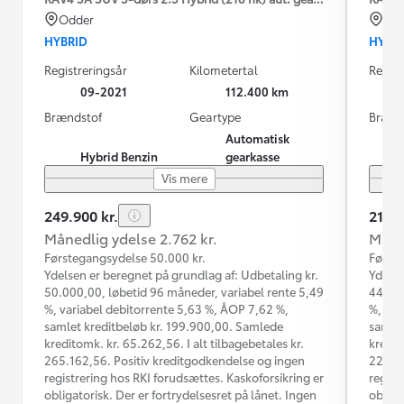
Odder
Od
HYBRID
HYBR
Registreringsår
Kilometertal
Regist
09-2021
112.400 km
Brændstof
Geartype
Brænd
Automatisk
Hybrid Benzin
gearkasse
Vis mere
249.900 kr.
219.9
Månedlig ydelse 2.762 kr.
Måned
Førstegangsydelse 50.000 kr.
Første
Ydelsen er beregnet på grundlag af: Udbetaling kr.
Ydelse
50.000,00, løbetid 96 måneder, variabel rente 5,49
44.000
%, variabel debitorrente 5,63 %, ÅOP 7,62 %,
%, var
samlet kreditbeløb kr. 199.900,00. Samlede
samlet
kreditomk. kr. 65.262,56. I alt tilbagebetales kr.
kredit
265.162,56. Positiv kreditgodkendelse og ingen
223.29
registrering hos RKI forudsættes. Kaskoforsikring er
regist
obligatorisk. Der er fortrydelsesret på lånet. Ingen
obliga