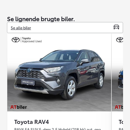
Se lignende brugte biler.
Se alle biler
Toyota RAV4
Toy
RAV4 5A SUV 5-dørs 2.5 Hybrid (218 hk) aut. gear H3 - Comfort
RAV4 4