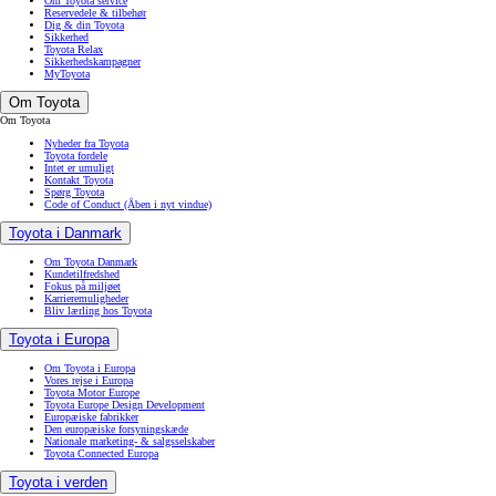
Om Toyota service
Reservedele & tilbehør
Dig & din Toyota
Sikkerhed
Toyota Relax
Sikkerhedskampagner
MyToyota
Om Toyota
Om Toyota
Nyheder fra Toyota
Toyota fordele
Intet er umuligt
Kontakt Toyota
Spørg Toyota
Code of Conduct
(Åben i nyt vindue)
Toyota i Danmark
Om Toyota Danmark
Kundetilfredshed
Fokus på miljøet
Karrieremuligheder
Bliv lærling hos Toyota
Toyota i Europa
Om Toyota i Europa
Vores rejse i Europa
Toyota Motor Europe
Toyota Europe Design Development
Europæiske fabrikker
Den europæiske forsyningskæde
Nationale marketing- & salgsselskaber
Toyota Connected Europa
Toyota i verden