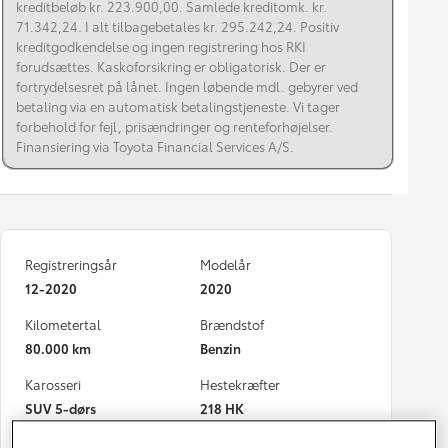
kreditbeløb kr. 223.900,00. Samlede kreditomk. kr.
71.342,24. I alt tilbagebetales kr. 295.242,24. Positiv
kreditgodkendelse og ingen registrering hos RKI
forudsættes. Kaskoforsikring er obligatorisk. Der er
fortrydelsesret på lånet. Ingen løbende mdl. gebyrer ved
betaling via en automatisk betalingstjeneste. Vi tager
forbehold for fejl, prisændringer og renteforhøjelser.
Finansiering via Toyota Financial Services A/S.
Registreringsår
Modelår
12-2020
2020
Kilometertal
Brændstof
80.000 km
Benzin
Karosseri
Hestekræfter
SUV 5-dørs
218 HK
Co2 (blandet kørsel)
Geartype