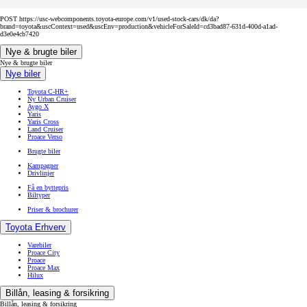
POST https://usc-webcomponents.toyota-europe.com/v1/used-stock-cars/dk/da?
brand=toyota&uscContext=used&uscEnv=production&vehicleForSaleId=cd3bad87-631d-400d-a1ad-
d3e0e4cb7420
Nye & brugte biler
Nye & brugte biler
Nye biler
Toyota C-HR+
Ny Urban Cruiser
Aygo X
Yaris
Yaris Cross
Land Cruiser
Proace Verso
Brugte biler
Kampagner
Drivlinjer
Få en byttepris
Biltyper
Priser & brochurer
Toyota Erhverv
Varebiler
Proace City
Proace
Proace Max
Hilux
Billån, leasing & forsikring
Billån, leasing & forsikring