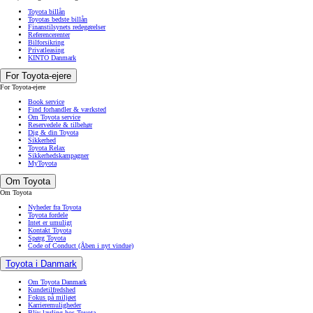
Toyota billån
Toyotas bedste billån
Finanstilsynets redegørelser
Referencerenter
Bilforsikring
Privatleasing
KINTO Danmark
For Toyota-ejere
For Toyota-ejere
Book service
Find forhandler & værksted
Om Toyota service
Reservedele & tilbehør
Dig & din Toyota
Sikkerhed
Toyota Relax
Sikkerhedskampagner
MyToyota
Om Toyota
Om Toyota
Nyheder fra Toyota
Toyota fordele
Intet er umuligt
Kontakt Toyota
Spørg Toyota
Code of Conduct
(Åben i nyt vindue)
Toyota i Danmark
Om Toyota Danmark
Kundetilfredshed
Fokus på miljøet
Karrieremuligheder
Bliv lærling hos Toyota