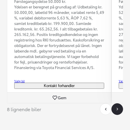
Førstegangsydelse 50.000 kr.
Første
Ydelsen er beregnet på grundlag af: Udbetaling kr.
Ydelse
50.000,00, løbetid 96 måneder, variabel rente 5,49
52.000
%, variabel debitorrente 5,63 %, ÅOP 7,62 %,
%, var
samlet kreditbeløb kr. 199.900,00. Samlede
samlet
kreditomk. kr. 65.262,56. I alt tilbagebetales kr.
kredit
265.162,56. Positiv kreditgodkendelse og ingen
275.06
registrering hos RKI forudsættes. Kaskoforsikring er
regist
obligatorisk. Der er fortrydelsesret på lånet. Ingen
obliga
løbende mdl. gebyrer ved betaling via en
løbend
automatisk betalingstjeneste. Vi tager forbehold
automa
for fejl, prisændringer og renteforhøjelser.
for fe
Finansiering via Toyota Financial Services A/S.
Finans
Vælg bil
Vælg bil
Kontakt forhandler
Gem
8 lignende biler