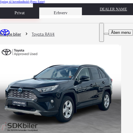
Spring til hovedindhold
(Press Enter)
DEALER NAME
Book prøvetur
Privat
Erhverv
Du er her
:
Åben menu
Brugte biler
Toyota RAV4