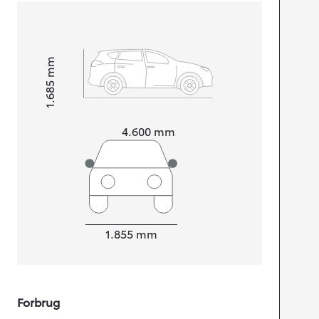
mm
1.685
Højt
Længde
4.600
mm
Bredde
1.855
mm
Forbrug