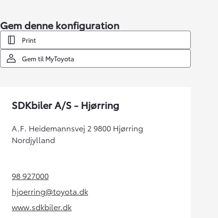
Gem denne konfiguration
Print
Gem til MyToyota
SDKbiler A/S - Hjørring
A.F. Heidemannsvej 2 9800 Hjørring
Nordjylland
98 927000
(Opens in new tab)
hjoerring@toyota.dk
(Opens in new tab)
www.sdkbiler.dk
(Opens in new tab)