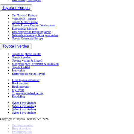
Toyota i Europa
Om Toyota i Europa
Vores rejse i Europa
Toyota Motor Europe
Toyota Europe Design Development
Europæiske fabrikker
Den europæiske forsyningskæde
Nationale marketing- & salgsselskaber
Toyota Connected Europa
Toyota i verden
Toyota til glæde for alle
Toyota i verden
Toyotas vision & filosofi
Mangfoldighed, diversitet & inklusion
Toyota kvalitet
Innovation
Derfor bør du vælge Toyota
Find Toyota-forhandler
Book service
Book prøvetur
MyToyota
Tilgængelighedserklæring
Datadeling
(Åben i nyt vindue)
(Åben i nyt vindue)
(Åben i nyt vindue)
(Åben i nyt vindue)
Copyright © Toyota Danmark A/S 2026
Om hjemmesiden
Brug af cookies
Privatlivspolitik