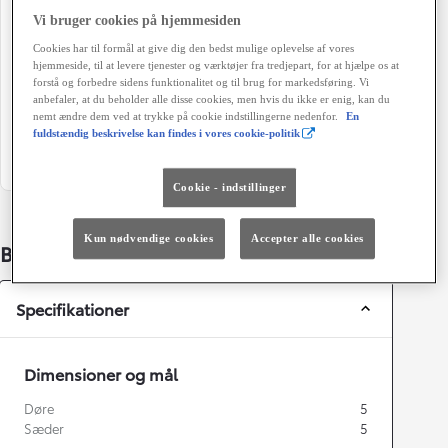
102 g/km
Automatisk gearkasse
Vi bruger cookies på hjemmesiden
Cookies har til formål at give dig den bedst mulige oplevelse af vores
Døre
Farve
hjemmeside, til at levere tjenester og værktøjer fra tredjepart, for at hjælpe os at
5
218 ATTITUDE BLACK
forstå og forbedre sidens funktionalitet og til brug for markedsføring. Vi
anbefaler, at du beholder alle disse cookies, men hvis du ikke er enig, kan du
Energiklasse
Grøn ejerafgift (årligt)
nemt ændre dem ved at trykke på cookie indstillingerne nedenfor.
En
fuldstændig beskrivelse kan findes i vores cookie-politik
1.520 kr.
Cookie - indstillinger
Kun nødvendige cookies
Accepter alle cookies
Bildetaljer
Specifikationer
Dimensioner og mål
Døre
5
Sæder
5