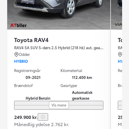
Toyota RAV4
Toy
RAV4 5A SUV 5-dørs 2.5 Hybrid (218 hk) aut. gear H3 - Comfort
RAV4 5
Odder
Sve
HYBRID
HYBR
Registreringsår
Kilometertal
Regist
09-2021
112.400 km
Brændstof
Geartype
Brænd
Automatisk
Hybrid Benzin
gearkasse
Vis mere
249.900 kr.
259.8
Månedlig ydelse 2.762 kr.
Måned