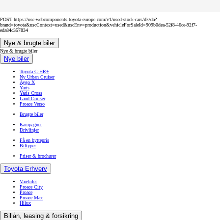
POST https://usc-webcomponents.toyota-europe.com/v1/used-stock-cars/dk/da?
brand=toyota&uscContext=used&uscEnv=production&vehicleForSaleId=909b0dea-52f8-46ce-92f7-
eda84c357834
Nye & brugte biler
Nye & brugte biler
Nye biler
Toyota C-HR+
Ny Urban Cruiser
Aygo X
Yaris
Yaris Cross
Land Cruiser
Proace Verso
Brugte biler
Kampagner
Drivlinjer
Få en byttepris
Biltyper
Priser & brochurer
Toyota Erhverv
Varebiler
Proace City
Proace
Proace Max
Hilux
Billån, leasing & forsikring