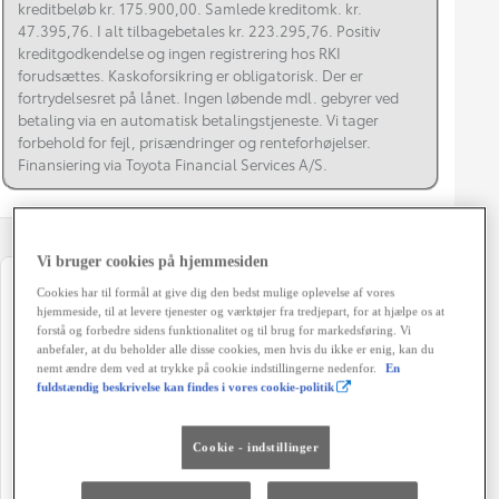
kreditbeløb kr. 175.900,00. Samlede kreditomk. kr.
47.395,76. I alt tilbagebetales kr. 223.295,76. Positiv
kreditgodkendelse og ingen registrering hos RKI
forudsættes. Kaskoforsikring er obligatorisk. Der er
fortrydelsesret på lånet. Ingen løbende mdl. gebyrer ved
betaling via en automatisk betalingstjeneste. Vi tager
forbehold for fejl, prisændringer og renteforhøjelser.
Finansiering via Toyota Financial Services A/S.
Vi bruger cookies på hjemmesiden
Registreringsår
Modelår
Cookies har til formål at give dig den bedst mulige oplevelse af vores
hjemmeside, til at levere tjenester og værktøjer fra tredjepart, for at hjælpe os at
08-2018
2018
forstå og forbedre sidens funktionalitet og til brug for markedsføring. Vi
anbefaler, at du beholder alle disse cookies, men hvis du ikke er enig, kan du
Kilometertal
Brændstof
nemt ændre dem ved at trykke på cookie indstillingerne nedenfor.
En
83.700 km
Hybrid Benzin
fuldstændig beskrivelse kan findes i vores cookie-politik
Karosseri
Hestekræfter
Cookie - indstillinger
SUV 5-dørs
197 HK
Co2 (blandet kørsel)
Geartype