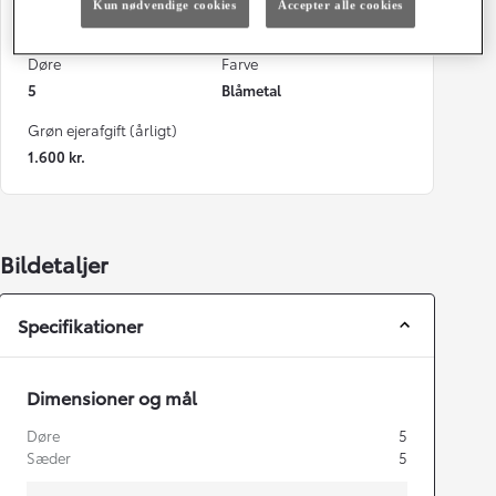
Kun nødvendige cookies
Accepter alle cookies
122 g/km
Automatisk gearkasse
Døre
Farve
5
Blåmetal
Grøn ejerafgift (årligt)
1.600 kr.
Bildetaljer
Specifikationer
Dimensioner og mål
Døre
5
Sæder
5