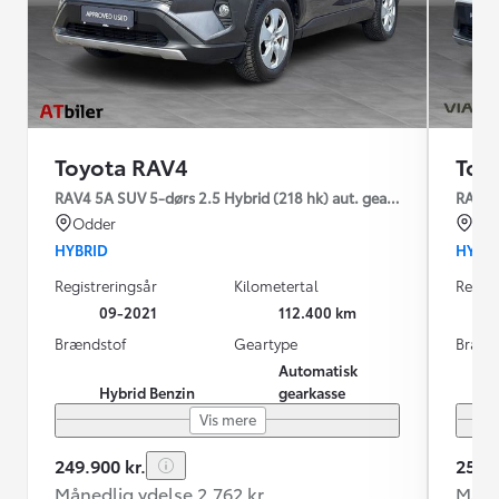
Toyota RAV4
Toy
RAV4 5A SUV 5-dørs 2.5 Hybrid (218 hk) aut. gear H3 - Comfort
RAV4 5
Odder
Sve
HYBRID
HYBR
Registreringsår
Kilometertal
Regist
09-2021
112.400 km
Brændstof
Geartype
Brænd
Automatisk
Hybrid Benzin
gearkasse
Vis mere
249.900 kr.
259.8
Månedlig ydelse 2.762 kr.
Måned