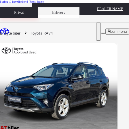
Spring til hovedindhold
(Press Enter)
DEALER NAME
Book prøvetur
Privat
Erhverv
Du er her
:
Åben menu
Brugte biler
Toyota RAV4