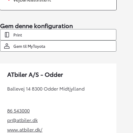
Gem denne konfiguration
Print
Gem til MyToyota
ATbiler A/S - Odder
Ballevej 14 8300 Odder Midtjylland
86 543000
(Opens in new tab)
pr@atbiler.dk
(Opens in new tab)
www.atbiler.dk/
(Opens in new tab)