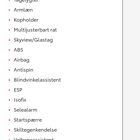
Armlæn
Kopholder
Multijusterbart rat
Skyview/Glastag
ABS
Airbag
Antispin
Blindvinkelassistent
ESP
Isofix
Selealarm
Startspærre
Skiltegenkendelse
Vejbaneassistent