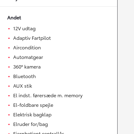
Andet
12V udtag
Adaptiv Fartpilot
Aircondition
Automatgear
360° kamera
Bluetooth
AUX stik
El indst. førersæde m. memory
El-foldbare spejle
Elektrisk bagklap
Elruder for/bag
Fjernbetjent centrallås