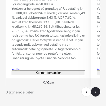
Førstegangsydelse 50.000 kr.
Første
Ydelsen er beregnet på grundlag af: Udbetaling kr.
Ydelse
50.000,00, løbetid 96 måneder, variabel rente 5,49
52.000
%, variabel debitorrente 5,63 %, ÅOP 7,62 %,
%, var
samlet kreditbeløb kr. 199.900,00. Samlede
samlet
kreditomk. kr. 65.262,56. I alt tilbagebetales kr.
kredit
265.162,56. Positiv kreditgodkendelse og ingen
275.06
registrering hos RKI forudsættes. Kaskoforsikring er
regist
obligatorisk. Der er fortrydelsesret på lånet. Ingen
obliga
løbende mdl. gebyrer ved betaling via en
løbend
automatisk betalingstjeneste. Vi tager forbehold
automa
for fejl, prisændringer og renteforhøjelser.
for fe
Finansiering via Toyota Financial Services A/S.
Finans
Vælg bil
Vælg bil
Kontakt forhandler
Gem
8 lignende biler