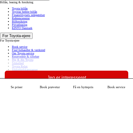
Billån, leasing & forsikring
Toyota billån
Toyotas bedste billån
Finanstilsynets redegørelser
Referencerenter
Bilforsikring
Privatleasing
KINTO Danmark
For Toyota-ejere
For Toyota-ejere
Book service
Find forhandler & værksted
Om Toyota service
Reservedele & tilbehør
Dig & din Toyota
Sikkerhed
Toyota Relax
Sikkerhedskampagner
MyToyota
Jeg er interesseret
Om Toyota
Om Toyota
Se priser
Book prøvetur
Få en byttepris
Book service
Se mere om din bil
Nyheder fra Toyota
Toyota fordele
Intet er umuligt
Kontakt Toyota
Spørg Toyota
Code of Conduct
(Åben i nyt vindue)
Toyota i Danmark
Om Toyota Danmark
Kundetilfredshed
Fokus på miljøet