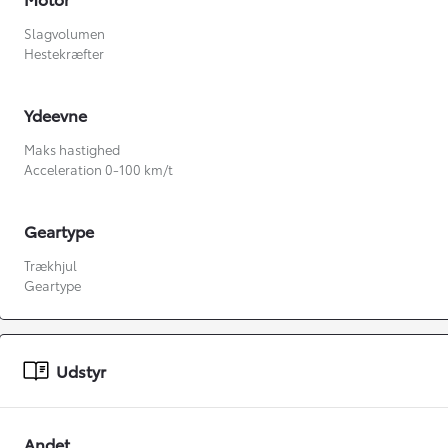
Slagvolumen
Hestekræfter
Ydeevne
Maks hastighed
Acceleration 0-100 km/t
Geartype
Fra kr. 349.990
Trækhjul
Geartype
Udstyr
Andet