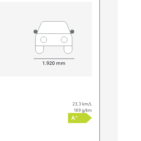
Bredde
1.920
mm
23,3
km/L
169
g/km