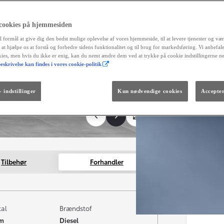
 cookies på hjemmesiden
l formål at give dig den bedst mulige oplevelse af vores hjemmeside, til at levere tjenester og vær
r at hjælpe os at forstå og forbedre sidens funktionalitet og til brug for markedsføring. Vi anbefal
okies, men hvis du ikke er enig, kan du nemt ændre dem ved at trykke på cookie indstillingerne n
eskrivelse kan findes i vores cookie-politik
Fra kr. 299.990
Den nye GR GT
The soul lives on.
 indstillinger
Kun nødvendige cookies
Accepter
Tilbehør
Forhandler
tal
Brændstof
km
Diesel