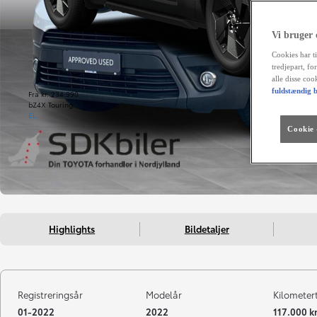
Vi bruger
Cookies har ti
tredjepart, fo
alle disse co
fuldstændig b
Fra kr. 234.990
bZ4X Touring
EL
Cookie -
Highlights
Bildetaljer
Registreringsår
Modelår
Kilometer
01-2022
2022
117.000 