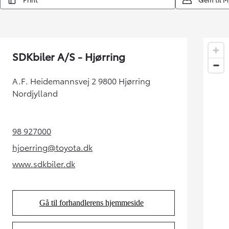
SDKbiler A/S - Hjørring
A.F. Heidemannsvej 2 9800 Hjørring
Nordjylland
98 927000
(Opens in new tab)
hjoerring@toyota.dk
(Opens in new tab)
www.sdkbiler.dk
(Opens in new tab)
Gå til forhandlerens hjemmeside
(Opens in new tab)