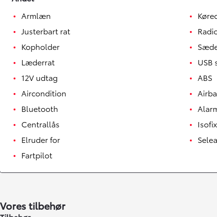
Armlæn
Køre
Justerbart rat
Radi
Kopholder
Sæde
Læderrat
USB s
12V udtag
ABS
Aircondition
Airb
Bluetooth
Alar
Centrallås
Isofix
Elruder for
Sele
Yaris
Fartpilot
HYBRID
Vores tilbehør
Tilbehør