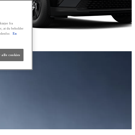
ktøjer fra
er, at du beholder
edenfor.
En
 alle cookies