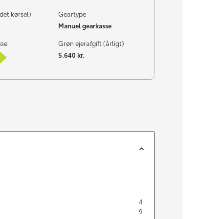
det kørsel)
Geartype
Manuel gearkasse
sse
Grøn ejerafgift (årligt)
5.640 kr.
4
9