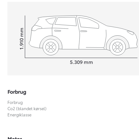
mm
1.910
Højt
Længde
5.309
mm
Forbrug
Forbrug
Co2 (blandet kørsel)
Energiklasse
Motor