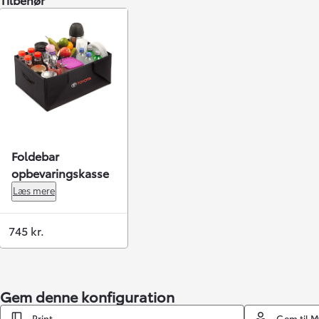
Foldebar
opbevaringskasse
Læs mere
745 kr.
Gem denne konfiguration
Print
Gem til 