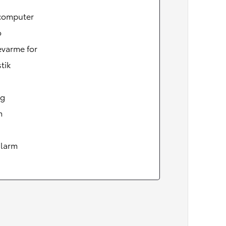
computer
o
varme for
tik
ag
m
alarm
Den nye Yaris Cross
Kommer snart