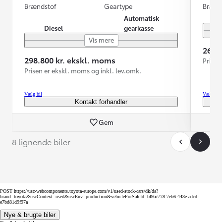
Brændstof
Geartype
Brænd
Automatisk
Diesel
gearkasse
Vis mere
264.
298.800 kr. ekskl. moms
Prisen
Prisen er ekskl. moms og inkl. lev.omk.
Vælg bil
Vælg bil
Kontakt forhandler
Gem
8 lignende biler
POST https://usc-webcomponents.toyota-europe.com/v1/used-stock-cars/dk/da?
brand=toyota&uscContext=used&uscEnv=production&vehicleForSaleId=bf9ac778-7eb6-448e-adcd-
e7bd81d9f97a
Nye & brugte biler