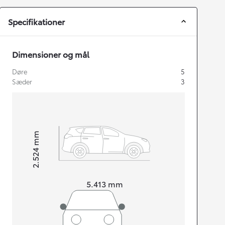
Specifikationer
Dimensioner og mål
Døre
5
Sæder
3
mm
2.524
Højt
Længde
5.413
mm