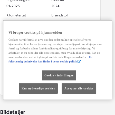
01-2025
2024
Kilometertal
Brændstof
15.000 km
Diesel
Karosseri
Hestekræfter
Vi bruger cookies på hjemmesiden
Varebil
140 HK
Cookies har til formål at give dig den bedst mulige oplevelse af vores
hjemmeside, til at levere tjenester og værktøjer fra tredjepart, for at hjælpe os at
Co2 (blandet kørsel)
Geartype
forstå og forbedre sidens funktionalitet og til brug for markedsføring. Vi
228 g/km
Automatisk gearkasse
anbefaler, at du beholder alle disse cookies, men hvis du ikke er enig, kan du
nemt ændre dem ved at trykke på cookie indstillingerne nedenfor.
En
Døre
Farve
fuldstændig beskrivelse kan findes i vores cookie-politik
5
EEA - Black Opal
Cookie - indstillinger
Energiklasse
Grøn ejerafgift (årligt)
9.840 kr.
Kun nødvendige cookies
Accepter alle cookies
Bildetaljer