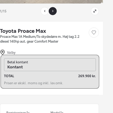
1/15
Toyota Proace Max
Gem bil
Proace Max 1A Medium/To skydedøre m. Høj tag 2.2
diesel 140hp aut. gear Comfort Master
Valby
Skift til finansiering
Betal kontant
Kontant
TOTAL
269.900 kr.
Prisen er ekskl. moms og inkl. lev.omk.
Registreringsår
Modelår