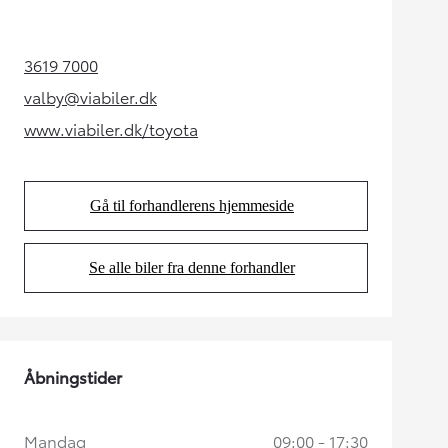
3619 7000
(Opens in new tab)
valby@viabiler.dk
(Opens in new tab)
www.viabiler.dk/toyota
(Opens in new tab)
Gå til forhandlerens hjemmeside
(Opens in new tab)
Se alle biler fra denne forhandler
(Opens in new tab)
Åbningstider
Mandag
09:00 - 17:30