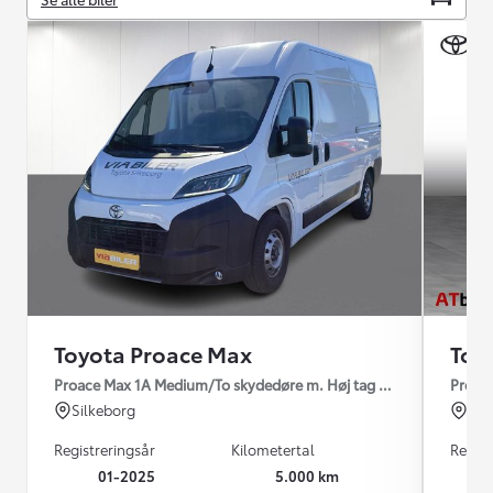
Toyota Proace Max
Toy
Proace Max 1A Medium/To skydedøre m. Høj tag 2.2 diesel 140hp 
Proace
Silkeborg
Hor
Registreringsår
Kilometertal
Regist
01-2025
5.000 km