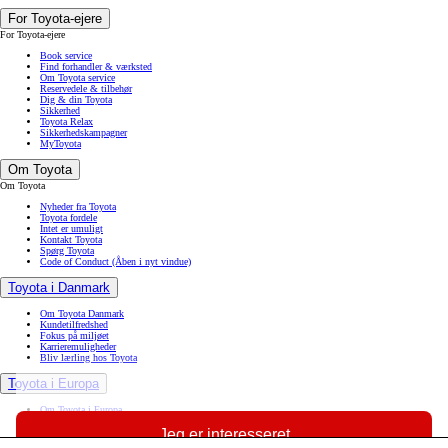
For Toyota-ejere
For Toyota-ejere
Book service
Find forhandler & værksted
Om Toyota service
Reservedele & tilbehør
Dig & din Toyota
Sikkerhed
Toyota Relax
Sikkerhedskampagner
MyToyota
Om Toyota
Om Toyota
Nyheder fra Toyota
Toyota fordele
Intet er umuligt
Kontakt Toyota
Spørg Toyota
Code of Conduct
(Åben i nyt vindue)
Toyota i Danmark
Om Toyota Danmark
Kundetilfredshed
Fokus på miljøet
Karrieremuligheder
Bliv lærling hos Toyota
Toyota i Europa
Om Toyota i Europa
Vores rejse i Europa
Jeg er interesseret
Toyota Motor Europe
Toyota Europe Design Development