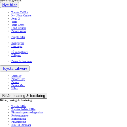
Nye & brugte biler
Nye biler
Toyota C-HR+
Ny Urban Cruiser
Aygo X
Yaris
Yaris Cross
Land Cruiser
Proace Verso
Brugte biler
Kampagner
Drivlinjer
Få en byttepris
Biltyper
Priser & brochurer
Toyota Erhverv
Varebiler
Proace City
Proace
Proace Max
Hilux
Billån, leasing & forsikring
Billån, leasing & forsikring
Toyota billån
Toyotas bedste billån
Finanstilsynets redegørelser
Referencerenter
Bilforsikring
Privatleasing
KINTO Danmark