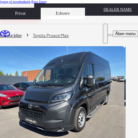
Spring til hovedindhold
(Press Enter)
DEALER NAME
Book prøvetur
Privat
Erhverv
Du er her
:
Åben menu
Brugte biler
Toyota Proace Max