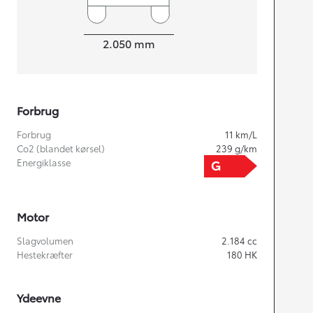
Bredde
2.050
mm
Forbrug
Forbrug
11
km/L
Co2 (blandet kørsel)
239
g/km
Energiklasse
Motor
Slagvolumen
2.184
cc
Hestekræfter
180
HK
Ydeevne