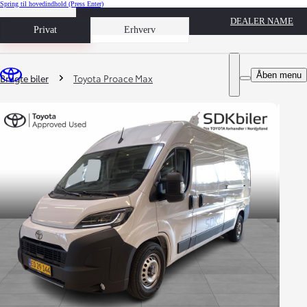
Spring til hovedindhold
(Press Enter)
DEALER NAME
Book prøvetur
Privat
Erhverv
Du er her
:
Åben menu
Brugte biler
Toyota Proace Max