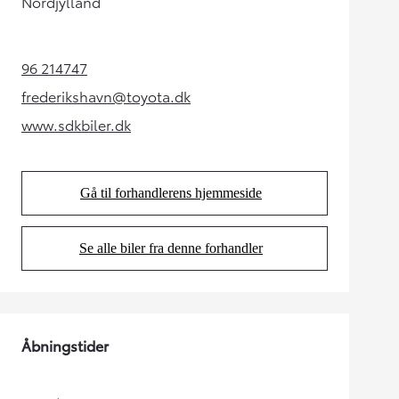
Nordjylland
96 214747
(Opens in new tab)
frederikshavn@toyota.dk
(Opens in new tab)
www.sdkbiler.dk
(Opens in new tab)
Gå til forhandlerens hjemmeside
(Opens in new tab)
Se alle biler fra denne forhandler
(Opens in new tab)
Åbningstider