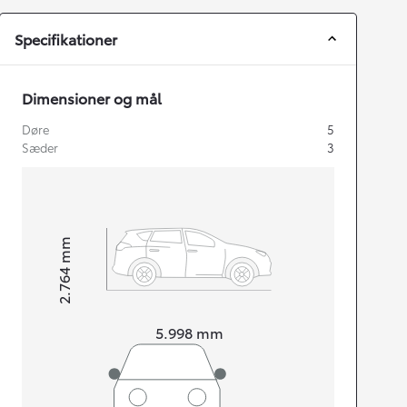
Specifikationer
Dimensioner og mål
Døre
5
Sæder
3
mm
2.764
Højt
Længde
5.998
mm