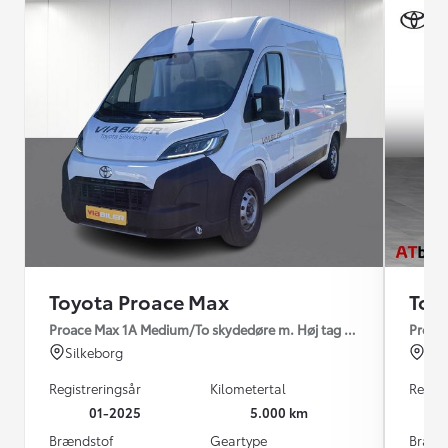
Toyota Proace Max
Toy
Proace Max 1A Medium/To skydedøre m. Høj tag 2.2 diesel 140hp 
Proace
Silkeborg
Hor
Registreringsår
Kilometertal
Regist
01-2025
5.000 km
Brændstof
Geartype
Brænd