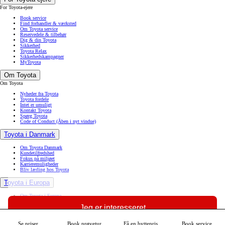
For Toyota-ejere
Book service
Find forhandler & værksted
Om Toyota service
Reservedele & tilbehør
Dig & din Toyota
Sikkerhed
Toyota Relax
Sikkerhedskampagner
MyToyota
Om Toyota
Om Toyota
Nyheder fra Toyota
Toyota fordele
Intet er umuligt
Kontakt Toyota
Spørg Toyota
Code of Conduct
(Åben i nyt vindue)
Toyota i Danmark
Om Toyota Danmark
Kundetilfredshed
Fokus på miljøet
Karrieremuligheder
Bliv lærling hos Toyota
Toyota i Europa
Om Toyota i Europa
Vores rejse i Europa
Jeg er interesseret
Toyota Motor Europe
Toyota Europe Design Development
Europæiske fabrikker
Den europæiske forsyningskæde
Se priser
Book prøvetur
Få en byttepris
Book service