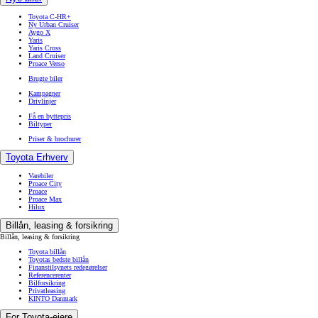
Toyota C-HR+
Ny Urban Cruiser
Aygo X
Yaris
Yaris Cross
Land Cruiser
Proace Verso
Brugte biler
Kampagner
Drivlinjer
Få en byttepris
Biltyper
Priser & brochurer
Toyota Erhverv
Varebiler
Proace City
Proace
Proace Max
Hilux
Billån, leasing & forsikring
Billån, leasing & forsikring
Toyota billån
Toyotas bedste billån
Finanstilsynets redegørelser
Referencerenter
Bilforsikring
Privatleasing
KINTO Danmark
For Toyota-ejere