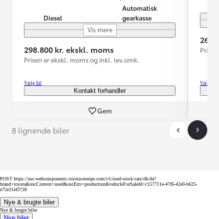
Automatisk
Diesel
gearkasse
Vis mere
264.
298.800 kr. ekskl. moms
Prisen
Prisen er ekskl. moms og inkl. lev.omk.
Vælg bil
Vælg bil
Kontakt forhandler
Gem
8 lignende biler
POST https://usc-webcomponents.toyota-europe.com/v1/used-stock-cars/dk/da?
brand=toyota&uscContext=used&uscEnv=production&vehicleForSaleId=c157711e-47f6-42e0-b625-
e72e21ef3728
Nye & brugte biler
Nye & brugte biler
Nye biler