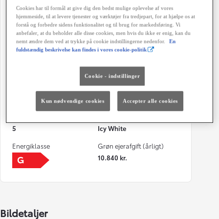
Cookies har til formål at give dig den bedst mulige oplevelse af vores
11-2024
2024
hjemmeside, til at levere tjenester og værktøjer fra tredjepart, for at hjælpe os at
forstå og forbedre sidens funktionalitet og til brug for markedsføring. Vi
Kilometertal
Brændstof
anbefaler, at du beholder alle disse cookies, men hvis du ikke er enig, kan du
8.000 km
Diesel
nemt ændre dem ved at trykke på cookie indstillingerne nedenfor.
En
fuldstændig beskrivelse kan findes i vores cookie-politik
Karosseri
Hestekræfter
Varebil
180 HK
Cookie - indstillinger
Co2 (blandet kørsel)
Geartype
239 g/km
Automatisk gearkasse
Kun nødvendige cookies
Accepter alle cookies
Døre
Farve
5
Icy White
Energiklasse
Grøn ejerafgift (årligt)
10.840 kr.
Bildetaljer