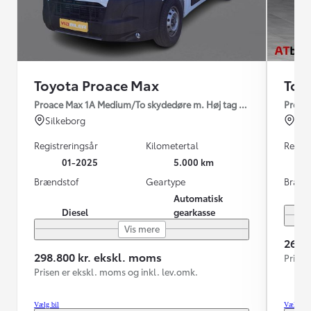
Toyota Proace Max
Toy
Proace Max 1A Medium/To skydedøre m. Høj tag 2.2 diesel 140hp 
Proace
Silkeborg
Hor
Registreringsår
Kilometertal
Regist
01-2025
5.000 km
Brændstof
Geartype
Brænd
Automatisk
Diesel
gearkasse
Vis mere
264.
298.800 kr. ekskl. moms
Prisen
Prisen er ekskl. moms og inkl. lev.omk.
Vælg bil
Vælg bil