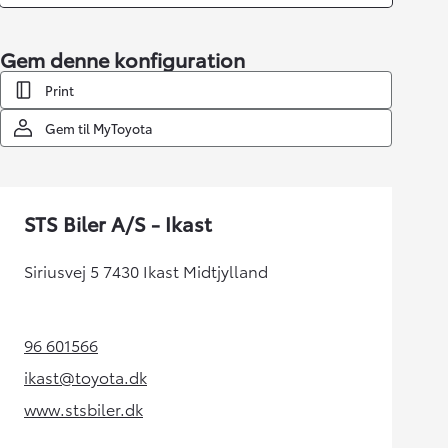
Gem denne konfiguration
Print
Gem til MyToyota
STS Biler A/S - Ikast
Siriusvej 5 7430 Ikast Midtjylland
96 601566
(Opens in new tab)
ikast@toyota.dk
(Opens in new tab)
www.stsbiler.dk
(Opens in new tab)