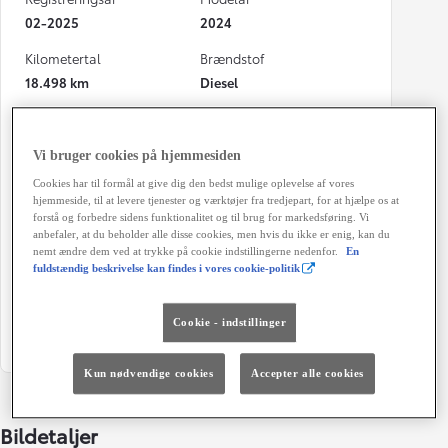
02-2025
2024
Kilometertal
Brændstof
18.498 km
Diesel
Karosseri
Hestekræfter
Varebil
140 HK
Vi bruger cookies på hjemmesiden
Co2 (blandet kørsel)
Geartype
Cookies har til formål at give dig den bedst mulige oplevelse af vores
228 g/km
Automatisk gearkasse
hjemmeside, til at levere tjenester og værktøjer fra tredjepart, for at hjælpe os at
forstå og forbedre sidens funktionalitet og til brug for markedsføring. Vi
anbefaler, at du beholder alle disse cookies, men hvis du ikke er enig, kan du
Døre
Farve
nemt ændre dem ved at trykke på cookie indstillingerne nedenfor.
En
5
EEA - Black Opal
fuldstændig beskrivelse kan findes i vores cookie-politik
Energiklasse
Grøn ejerafgift (årligt)
10.580 kr.
Cookie - indstillinger
Kun nødvendige cookies
Accepter alle cookies
Bildetaljer