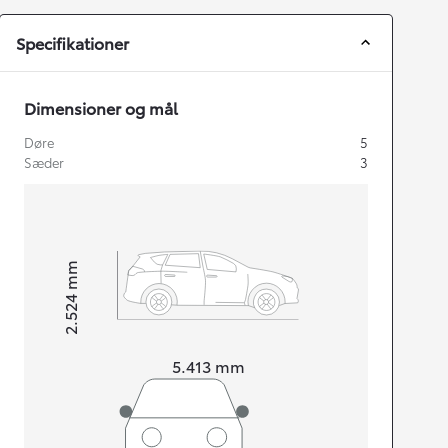
Specifikationer
Dimensioner og mål
Døre
5
Sæder
3
mm
2.524
Højt
Længde
5.413
mm