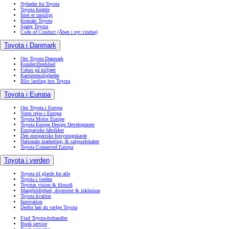
Nyheder fra Toyota
Toyota fordele
Intet er umuligt
Kontakt Toyota
Spørg Toyota
Code of Conduct
(Åben i nyt vindue)
Toyota i Danmark
Om Toyota Danmark
Kundetilfredshed
Fokus på miljøet
Karrieremuligheder
Bliv lærling hos Toyota
Toyota i Europa
Om Toyota i Europa
Vores rejse i Europa
Toyota Motor Europe
Toyota Europe Design Development
Europæiske fabrikker
Den europæiske forsyningskæde
Nationale marketing- & salgsselskaber
Toyota Connected Europa
Toyota i verden
Toyota til glæde for alle
Toyota i verden
Toyotas vision & filosofi
Mangfoldighed, diversitet & inklusion
Toyota kvalitet
Innovation
Derfor bør du vælge Toyota
Find Toyota-forhandler
Book service