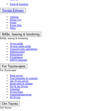
Priser & brochurer
Toyota Erhverv
Varebiler
Proace City
Proace
Proace Max
Hilux
Billån, leasing & forsikring
Billån, leasing & forsikring
Toyota billån
Toyotas bedste billån
Finanstilsynets redegørelser
Referencerenter
Bilforsikring
Privatleasing
KINTO Danmark
For Toyota-ejere
For Toyota-ejere
Book service
Find forhandler & værksted
Om Toyota service
Reservedele & tilbehør
Dig & din Toyota
Sikkerhed
Toyota Relax
Sikkerhedskampagner
MyToyota
Om Toyota
Om Toyota