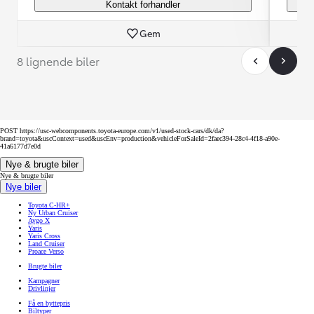
Kontakt forhandler
Gem
8 lignende biler
POST https://usc-webcomponents.toyota-europe.com/v1/used-stock-cars/dk/da?
brand=toyota&uscContext=used&uscEnv=production&vehicleForSaleId=2faec394-28c4-4f18-a90e-
41a6177d7e0d
Nye & brugte biler
Nye & brugte biler
Nye biler
Toyota C-HR+
Ny Urban Cruiser
Aygo X
Yaris
Yaris Cross
Land Cruiser
Proace Verso
Brugte biler
Kampagner
Drivlinjer
Få en byttepris
Biltyper