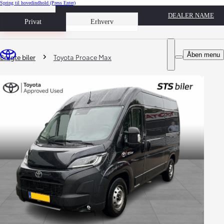
Spring til hovedindhold
(Press Enter)
DEALER NAME
Book prøvetur
Privat
Erhverv
Du er her
:
Åben menu
Brugte biler
Toyota Proace Max