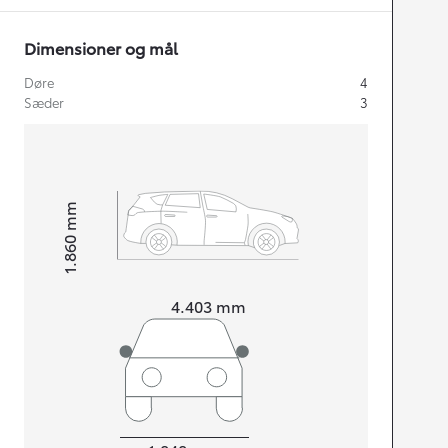
Dimensioner og mål
Døre
4
Sæder
3
mm
1.860
Højt
Længde
4.403
mm
Bredde