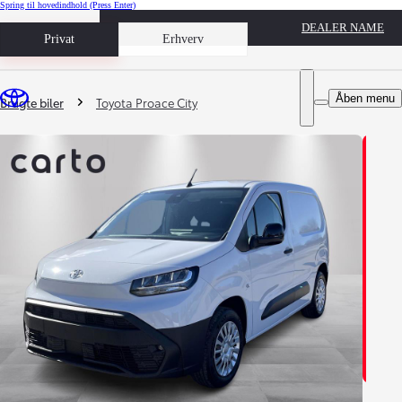
Spring til hovedindhold
(Press Enter)
DEALER NAME
Book prøvetur
Privat
Erhverv
Du er her
:
Åben menu
Brugte biler
Toyota Proace City