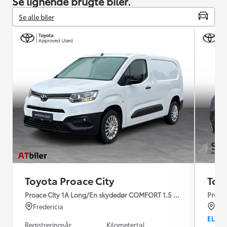
Se lignende brugte biler.
Se alle biler
Toyota Proace City
Toy
Proace City 1A Long/En skydedør COMFORT 1.5 diesel 102hk man
Proace
Fredericia
Fre
EL
Registreringsår
Kilometertal