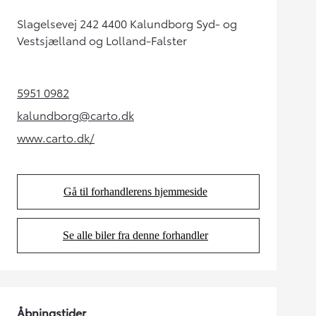
Slagelsevej 242 4400 Kalundborg Syd- og
Vestsjælland og Lolland-Falster
5951 0982
(Opens in new tab)
kalundborg@carto.dk
(Opens in new tab)
www.carto.dk/
(Opens in new tab)
Gå til forhandlerens hjemmeside
(Opens in new tab)
Se alle biler fra denne forhandler
(Opens in new tab)
Åbningstider