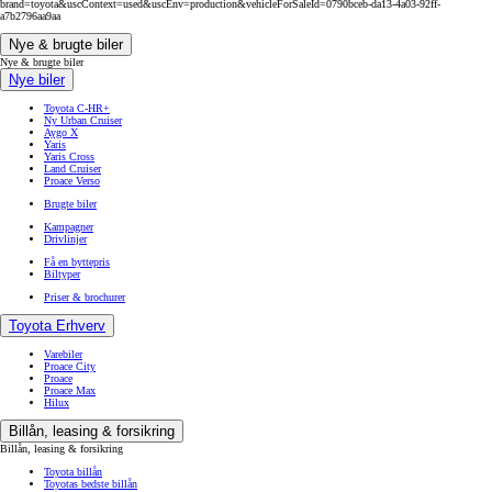
brand=toyota&uscContext=used&uscEnv=production&vehicleForSaleId=0790bceb-da13-4a03-92ff-
a7b2796aa9aa
Nye & brugte biler
Nye & brugte biler
Nye biler
Toyota C-HR+
Ny Urban Cruiser
Aygo X
Yaris
Yaris Cross
Land Cruiser
Proace Verso
Brugte biler
Kampagner
Drivlinjer
Få en byttepris
Biltyper
Priser & brochurer
Toyota Erhverv
Varebiler
Proace City
Proace
Proace Max
Hilux
Billån, leasing & forsikring
Billån, leasing & forsikring
Toyota billån
Toyotas bedste billån