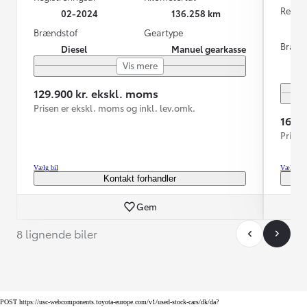
Regist
02-2024
136.258 km
Brændstof
Geartype
Brænd
Diesel
Manuel gearkasse
Vis mere
129.900 kr. ekskl. moms
Prisen er ekskl. moms og inkl. lev.omk.
169.
Prisen
Vælg bil
Vælg bil
Kontakt forhandler
Gem
8 lignende biler
POST https://usc-webcomponents.toyota-europe.com/v1/used-stock-cars/dk/da?