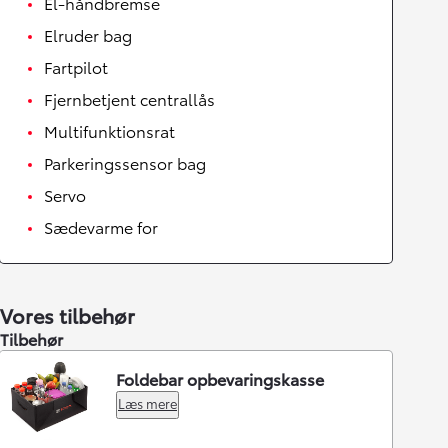
El-håndbremse
Elruder bag
Fartpilot
Fjernbetjent centrallås
Multifunktionsrat
Parkeringssensor bag
Servo
Sædevarme for
Vores tilbehør
Tilbehør
Foldebar opbevaringskasse
Læs mere