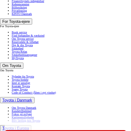
Finanstilsynets redegørelser
Referencerenter
Bilforsikring
Privatleasing
KINTO Danmark
For Toyota-ejere
For Toyota-ejere
Book service
Find forhandler & værksted
Om Toyota service
Reservedele & tilbehør
Dig & din Toyota
Sikkerhed
Toyota Relax
Sikkerhedskampagner
MyToyota
Om Toyota
Om Toyota
Nyheder fra Toyota
Toyota fordele
Intet er umuligt
Kontakt Toyota
Spørg Toyota
Code of Conduct
(Åben i nyt vindue)
Toyota i Danmark
Om Toyota Danmark
Kundetilfredshed
Fokus på miljøet
Karrieremuligheder
Bliv lærling hos Toyota
Toyota i Europa