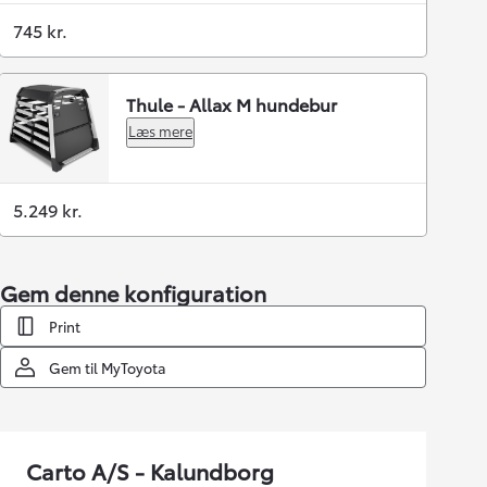
745 kr.
Thule - Allax M hundebur
Læs mere
5.249 kr.
Gem denne konfiguration
Print
Gem til MyToyota
Carto A/S - Kalundborg