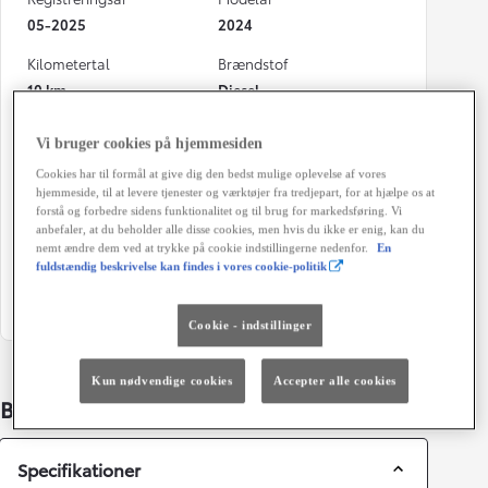
05-2025
2024
Kilometertal
Brændstof
10 km
Diesel
Karosseri
Hestekræfter
Vi bruger cookies på hjemmesiden
Varebil
102 HK
Cookies har til formål at give dig den bedst mulige oplevelse af vores
Geartype
Døre
hjemmeside, til at levere tjenester og værktøjer fra tredjepart, for at hjælpe os at
forstå og forbedre sidens funktionalitet og til brug for markedsføring. Vi
Manuel gearkasse
4
anbefaler, at du beholder alle disse cookies, men hvis du ikke er enig, kan du
nemt ændre dem ved at trykke på cookie indstillingerne nedenfor.
En
Farve
Energiklasse
fuldstændig beskrivelse kan findes i vores cookie-politik
EPR - Icy White
Cookie - indstillinger
Kun nødvendige cookies
Accepter alle cookies
Bildetaljer
Specifikationer