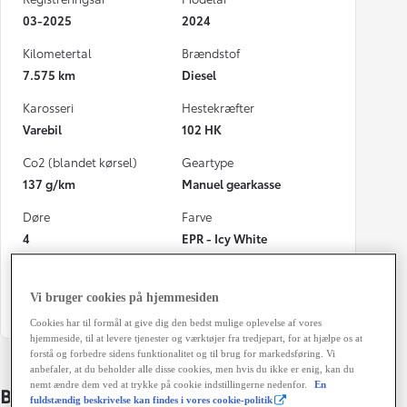
03-2025
2024
Kilometertal
Brændstof
7.575 km
Diesel
Karosseri
Hestekræfter
Varebil
102 HK
Co2 (blandet kørsel)
Geartype
137 g/km
Manuel gearkasse
Døre
Farve
4
EPR - Icy White
Energiklasse
Grøn ejerafgift (årligt)
3.600 kr.
Vi bruger cookies på hjemmesiden
Cookies har til formål at give dig den bedst mulige oplevelse af vores
hjemmeside, til at levere tjenester og værktøjer fra tredjepart, for at hjælpe os at
forstå og forbedre sidens funktionalitet og til brug for markedsføring. Vi
anbefaler, at du beholder alle disse cookies, men hvis du ikke er enig, kan du
nemt ændre dem ved at trykke på cookie indstillingerne nedenfor.
En
Bildetaljer
fuldstændig beskrivelse kan findes i vores cookie-politik