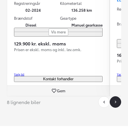
Registreringsår
Kilometertal
Regist
02-2024
136.258 km
Brændstof
Geartype
Brænd
Diesel
Manuel gearkasse
Vis mere
129.900 kr. ekskl. moms
Prisen er ekskl. moms og inkl. lev.omk.
169.
Prisen
Vælg bil
Vælg bil
Kontakt forhandler
Gem
8 lignende biler