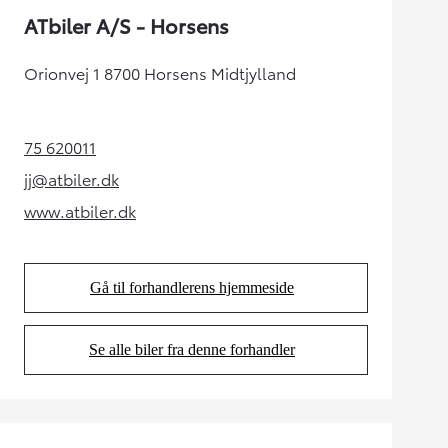
ATbiler A/S - Horsens
Orionvej 1 8700 Horsens Midtjylland
75 620011
(Opens in new tab)
jj@atbiler.dk
(Opens in new tab)
www.atbiler.dk
(Opens in new tab)
Gå til forhandlerens hjemmeside
(Opens in new tab)
Se alle biler fra denne forhandler
(Opens in new tab)