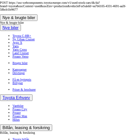
POST https://usc-webcomponents.toyota-europe.com/v1/used-stock-cars/dk/da?
brand=toyota&uscContext=used&uscEnv=production&vehicleForSaleId=ea7b6105-4331-4691-aa3f-
58bcb1bf4677
Nye & brugte biler
Nye & brugte biler
Nye biler
Toyota C-HR+
Ny Urban Cruiser
Aygo X
Yaris
Yaris Cross
Land Cruiser
Proace Verso
Brugte biler
Kampagner
Drivlinjer
Få en byttepris
Biltyper
Priser & brochurer
Toyota Erhverv
Varebiler
Proace City
Proace
Proace Max
Hilux
Billån, leasing & forsikring
Billån, leasing & forsikring
Toyota billån