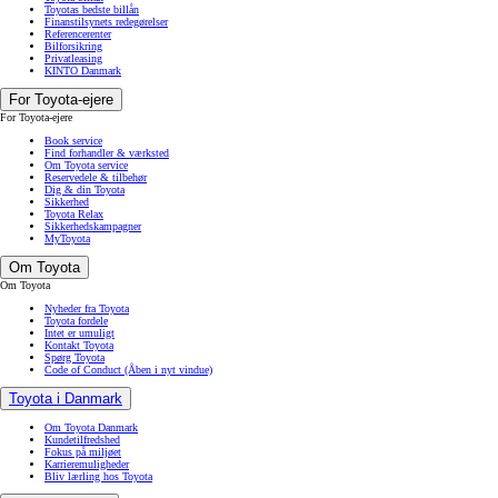
Toyotas bedste billån
Finanstilsynets redegørelser
Referencerenter
Bilforsikring
Privatleasing
KINTO Danmark
For Toyota-ejere
For Toyota-ejere
Book service
Find forhandler & værksted
Om Toyota service
Reservedele & tilbehør
Dig & din Toyota
Sikkerhed
Toyota Relax
Sikkerhedskampagner
MyToyota
Om Toyota
Om Toyota
Nyheder fra Toyota
Toyota fordele
Intet er umuligt
Kontakt Toyota
Spørg Toyota
Code of Conduct
(Åben i nyt vindue)
Toyota i Danmark
Om Toyota Danmark
Kundetilfredshed
Fokus på miljøet
Karrieremuligheder
Bliv lærling hos Toyota