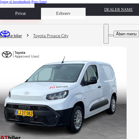
Spring til hovedindhold
(Press Enter)
DEALER NAME
Book prøvetur
Privat
Erhverv
Du er her
:
Åben menu
Brugte biler
Toyota Proace City