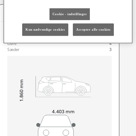
Specifikationer
Cookie - indstillinger
Kun nødvendige cookies
Accepter alle cookies
Dimensioner og mål
Døre
4
Sæder
3
mm
1.860
Højt
Længde
4.403
mm