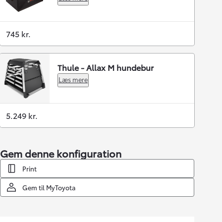
745 kr.
Thule - Allax M hundebur
Læs mere
5.249 kr.
Gem denne konfiguration
Print
Gem til MyToyota