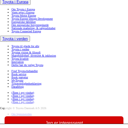
Toyota i Europa
Om Toyota i Europa
Vores rejse i Europa
Toyota Motor Europe
Toyota Europe Design Development
Europæiske fabrikker
Den europæiske forsyningskæde
Nationale marketing- & salgsselskaber
Toyota Connected Europa
Toyota i verden
Toyota til glæde for alle
Toyota i verden
Toyotas vision & filosofi
Mangfoldighed, diversitet & inklusion
Toyota kvalitet
Innovation
Derfor bør du vælge Toyota
Find Toyota-forhandler
Book service
Book prøvetur
MyToyota
Tilgængelighedserklæring
Datadeling
(Åben i nyt vindue)
(Åben i nyt vindue)
(Åben i nyt vindue)
(Åben i nyt vindue)
Copyright © Toyota Danmark A/S 2026
Om hjemmesiden
Brug af cookies
Privatlivspolitik
Jeg er interesseret
Producentansvar