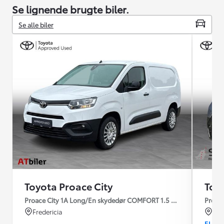
Se lignende brugte biler.
Se alle biler
Toyota Proace City
Toy
Proace City 1A Long/En skydedør COMFORT 1.5 diesel 102hk man
Proace
Fredericia
Fre
EL