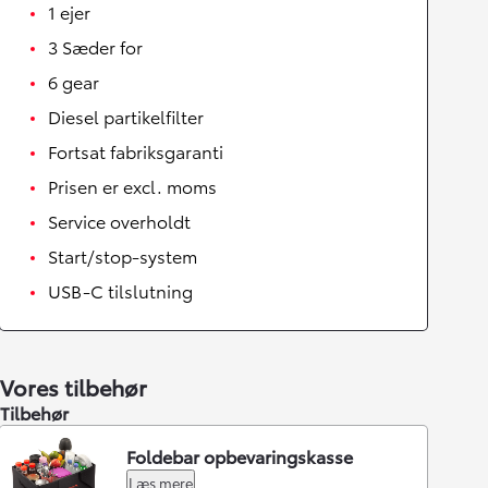
1 ejer
3 Sæder for
6 gear
Diesel partikelfilter
Fortsat fabriksgaranti
Prisen er excl. moms
Service overholdt
Start/stop-system
USB-C tilslutning
Vores tilbehør
Tilbehør
Foldebar opbevaringskasse
Læs mere