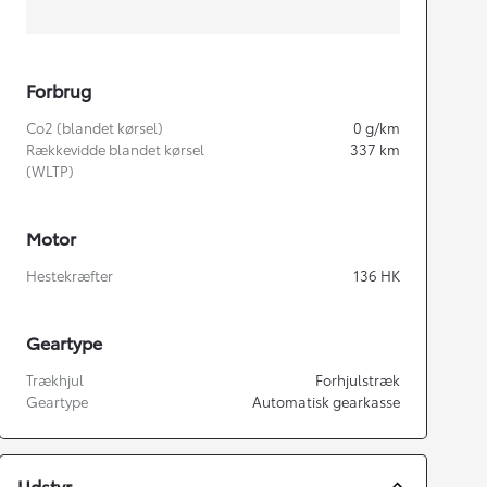
Forbrug
Co2 (blandet kørsel)
0
g/km
Rækkevidde blandet kørsel
337
km
(WLTP)
Motor
Hestekræfter
136
HK
Geartype
Trækhjul
Forhjulstræk
Geartype
Automatisk gearkasse
Udstyr