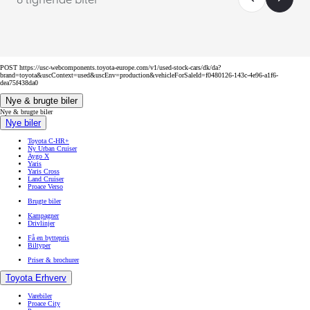
POST https://usc-webcomponents.toyota-europe.com/v1/used-stock-cars/dk/da?
brand=toyota&uscContext=used&uscEnv=production&vehicleForSaleId=f0480126-143c-4e96-a1f6-
dea75f438da0
Nye & brugte biler
Nye & brugte biler
Nye biler
Toyota C-HR+
Ny Urban Cruiser
Aygo X
Yaris
Yaris Cross
Land Cruiser
Proace Verso
Brugte biler
Kampagner
Drivlinjer
Få en byttepris
Biltyper
Priser & brochurer
Toyota Erhverv
Varebiler
Proace City