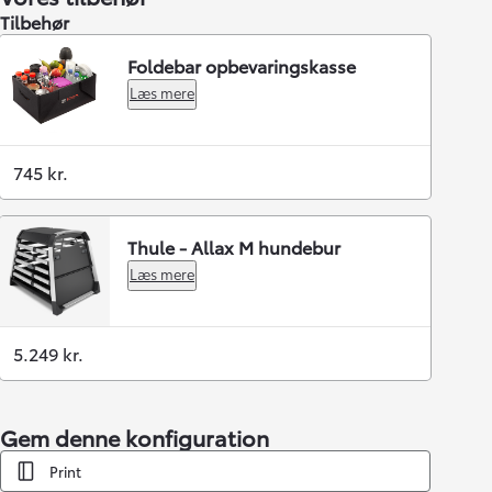
Tilbehør
Foldebar opbevaringskasse
Læs mere
745 kr.
Thule - Allax M hundebur
Læs mere
5.249 kr.
Gem denne konfiguration
Print