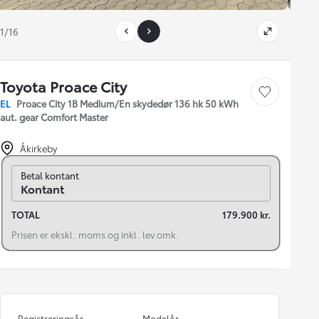
1/16
Toyota Proace City
Gem bil
EL
Proace City 1B Medium/En skydedør 136 hk 50 kWh
aut. gear Comfort Master
Åkirkeby
Skift til finansiering
Betal kontant
Kontant
TOTAL
179.900 kr.
Prisen er ekskl. moms og inkl. lev.omk.
Registreringsår
Modelår