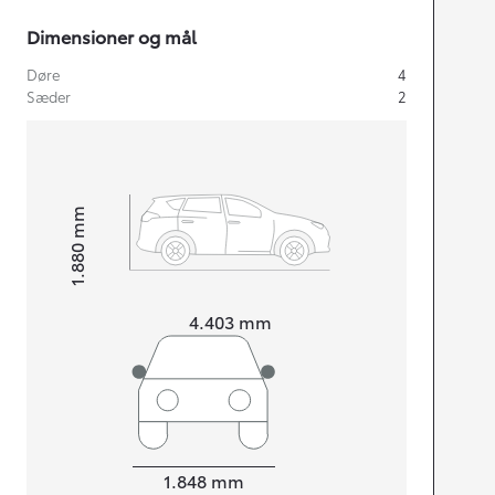
Dimensioner og mål
Døre
4
Sæder
2
mm
1.880
Højt
Længde
4.403
mm
Bredde
1.848
mm