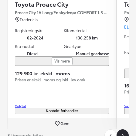
Toyota Proace City
Toy
Proace City 1A Long/En skydedør COMFORT 1.5 diesel 102hk man
Proace
Fredericia
Fre
EL
Registreringsår
Kilometertal
Regist
02-2024
136.258 km
Brændstof
Geartype
Brænd
Diesel
Manuel gearkasse
Vis mere
129.900 kr. ekskl. moms
Prisen er ekskl. moms og inkl. lev.omk.
169.
Prisen
Vælg bil
Vælg bil
Kontakt forhandler
Gem
8 lignende biler