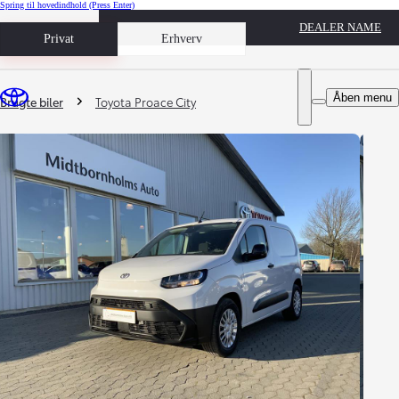
Spring til hovedindhold
(Press Enter)
DEALER NAME
Book prøvetur
Privat
Erhverv
Du er her
:
Åben menu
Brugte biler
Toyota Proace City