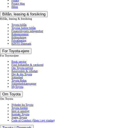
Proace
Proace Max
Hilux
Billån, leasing & forsikring
Billån, leasing & forsikring
Toyota billån
Toyotas bedste billån
Finanstilsynets redegørelser
Referencerenter
Bilforsikring
Privatleasing
KINTO Danmark
For Toyota-ejere
For Toyota-ejere
Book service
Find forhandler & værksted
Om Toyota service
Reservedele & tilbehør
Dig & din Toyota
Sikkerhed
Toyota Relax
Sikkerhedskampagner
MyToyota
Om Toyota
Om Toyota
Nyheder fra Toyota
Toyota fordele
Intet er umuligt
Kontakt Toyota
Spørg Toyota
Code of Conduct
(Åben i nyt vindue)
Toyota i Danmark