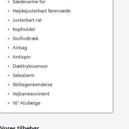
Sædevarme for
Højdejusterbart førersæde
Justerbart rat
Kopholder
Stofindtræk
Airbag
Antispin
Dæktrykssensor
Selealarm
Skiltegenkendelse
Vejbaneassistent
16" Alufælge
Vores tilbehør