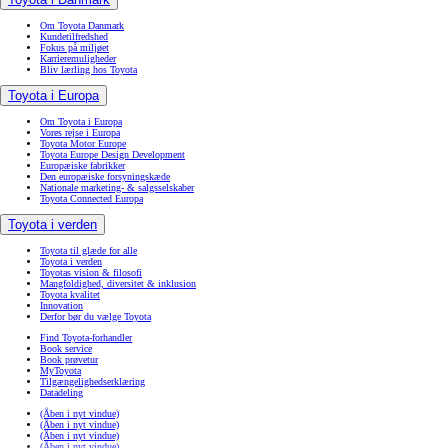
Om Toyota Danmark
Kundetilfredshed
Fokus på miljøet
Karrieremuligheder
Bliv lærling hos Toyota
Toyota i Europa
Om Toyota i Europa
Vores rejse i Europa
Toyota Motor Europe
Toyota Europe Design Development
Europæiske fabrikker
Den europæiske forsyningskæde
Nationale marketing- & salgsselskaber
Toyota Connected Europa
Toyota i verden
Toyota til glæde for alle
Toyota i verden
Toyotas vision & filosofi
Mangfoldighed, diversitet & inklusion
Toyota kvalitet
Innovation
Derfor bør du vælge Toyota
Find Toyota-forhandler
Book service
Book prøvetur
MyToyota
Tilgængelighedserklæring
Datadeling
(Åben i nyt vindue)
(Åben i nyt vindue)
(Åben i nyt vindue)
(Åben i nyt vindue)