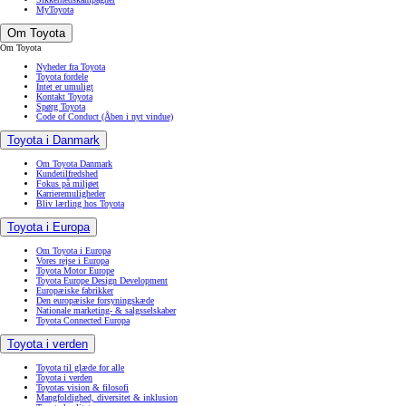
MyToyota
Om Toyota
Om Toyota
Nyheder fra Toyota
Toyota fordele
Intet er umuligt
Kontakt Toyota
Spørg Toyota
Code of Conduct
(Åben i nyt vindue)
Toyota i Danmark
Om Toyota Danmark
Kundetilfredshed
Fokus på miljøet
Karrieremuligheder
Bliv lærling hos Toyota
Toyota i Europa
Om Toyota i Europa
Vores rejse i Europa
Toyota Motor Europe
Toyota Europe Design Development
Europæiske fabrikker
Den europæiske forsyningskæde
Nationale marketing- & salgsselskaber
Toyota Connected Europa
Toyota i verden
Toyota til glæde for alle
Toyota i verden
Toyotas vision & filosofi
Mangfoldighed, diversitet & inklusion