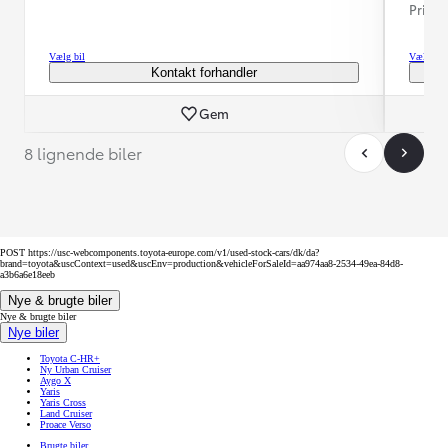
Prisen
Vælg bil
Vælg bil
Kontakt forhandler
Gem
8 lignende biler
POST https://usc-webcomponents.toyota-europe.com/v1/used-stock-cars/dk/da?
brand=toyota&uscContext=used&uscEnv=production&vehicleForSaleId=aa974aa8-2534-49ea-84d8-
a3b6a6e18eeb
Nye & brugte biler
Nye & brugte biler
Nye biler
Toyota C-HR+
Ny Urban Cruiser
Aygo X
Yaris
Yaris Cross
Land Cruiser
Proace Verso
Brugte biler