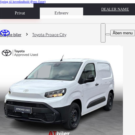
Spring til hovedindhold
(Press Enter)
DEALER NAME
Book prøvetur
Privat
Erhverv
Du er her
:
Åben menu
Brugte biler
Toyota Proace City