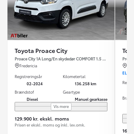
Toyota Proace City
Toy
Proace City 1A Long/En skydedør COMFORT 1.5 diesel 102hk man
Proace
Fredericia
Fre
EL
Registreringsår
Kilometertal
Regist
02-2024
136.258 km
Brændstof
Geartype
Brænd
Diesel
Manuel gearkasse
Vis mere
129.900 kr. ekskl. moms
Prisen er ekskl. moms og inkl. lev.omk.
169.