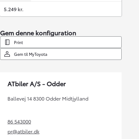
5.249 kr.
Gem denne konfiguration
Print
Gem til MyToyota
ATbiler A/S - Odder
Ballevej 14 8300 Odder Midtjylland
86 543000
(Opens in new tab)
pr@atbiler.dk
(Opens in new tab)