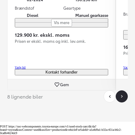
Brændstof
Geartype
Brænd
Diesel
Manuel gearkasse
Vis mere
129.900 kr. ekskl. moms
Prisen er ekskl. moms og inkl. lev.omk.
169.
Prisen
Vælg bil
Vælg bil
Kontakt forhandler
Gem
8 lignende biler
POST https://usc-webcomponents.toyota-europe.com/v1/used-stock-cars/dk/da?
brand=toyota&uscContext=used&uscEnv=production&vehicleForSaleId=a1a4d9a1-b32a-451a-b6c2-
0ca8b4624dc9