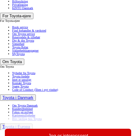
Bilforsikring
Privatleasing
KINTO Danmark
For Toyota-ejere
For Toyota-ejere
Book service
Find forhandler & værksted
Om Toyota service
Reservedele & tilbehør
Dig & din Toyota
Sikkerhed
Toyota Relax
Sikkerhedskampagner
MyToyota
Om Toyota
Om Toyota
Nyheder fra Toyota
Toyota fordele
Intet er umuligt
Kontakt Toyota
Spørg Toyota
Code of Conduct
(Åben i nyt vindue)
Toyota i Danmark
Om Toyota Danmark
Kundetilfredshed
Fokus på miljøet
Karrieremuligheder
Bliv lærling hos Toyota
Toyota i Europa
Om Toyota i Europa
Jeg er interesseret