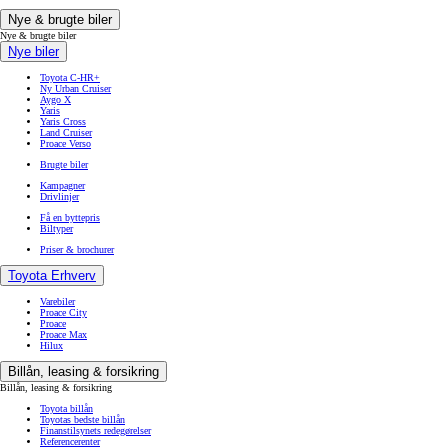
Nye & brugte biler
Nye & brugte biler
Nye biler
Toyota C-HR+
Ny Urban Cruiser
Aygo X
Yaris
Yaris Cross
Land Cruiser
Proace Verso
Brugte biler
Kampagner
Drivlinjer
Få en byttepris
Biltyper
Priser & brochurer
Toyota Erhverv
Varebiler
Proace City
Proace
Proace Max
Hilux
Billån, leasing & forsikring
Billån, leasing & forsikring
Toyota billån
Toyotas bedste billån
Finanstilsynets redegørelser
Referencerenter