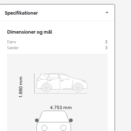
Specifikationer
Dimensioner og mål
Døre
5
Sæder
3
mm
1.880
Højt
Længde
4.753
mm