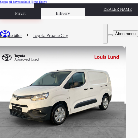
Spring til hovedindhold
(Press Enter)
DEALER NAME
Book prøvetur
Privat
Erhverv
Du er her
:
Åben menu
Brugte biler
Toyota Proace City