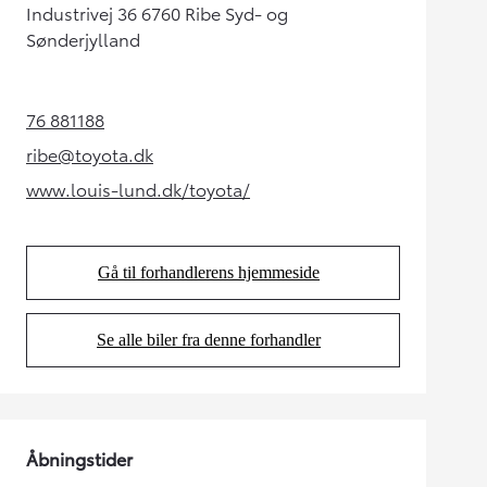
Industrivej 36 6760 Ribe Syd- og
Sønderjylland
76 881188
(Opens in new tab)
ribe@toyota.dk
(Opens in new tab)
www.louis-lund.dk/toyota/
(Opens in new tab)
Gå til forhandlerens hjemmeside
(Opens in new tab)
Se alle biler fra denne forhandler
(Opens in new tab)
Åbningstider