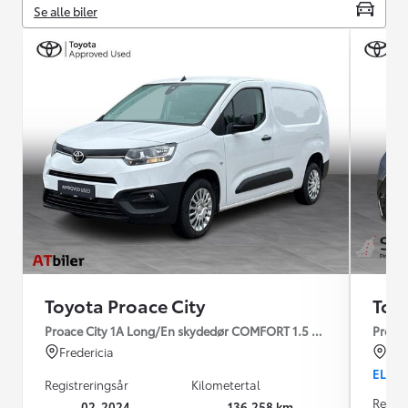
Se alle biler
Toyota Proace City
Toy
Proace City 1A Long/En skydedør COMFORT 1.5 diesel 102hk man
Proace
Fredericia
Fre
EL
Registreringsår
Kilometertal
Regist
02-2024
136.258 km