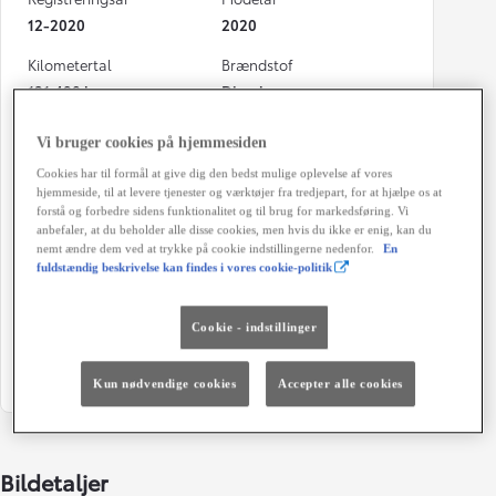
12-2020
2020
Kilometertal
Brændstof
121.498 km
Diesel
Karosseri
Hestekræfter
Vi bruger cookies på hjemmesiden
Varebil
130 HK
Cookies har til formål at give dig den bedst mulige oplevelse af vores
hjemmeside, til at levere tjenester og værktøjer fra tredjepart, for at hjælpe os at
Co2 (blandet kørsel)
Geartype
forstå og forbedre sidens funktionalitet og til brug for markedsføring. Vi
114 g/km
Automatisk gearkasse
anbefaler, at du beholder alle disse cookies, men hvis du ikke er enig, kan du
nemt ændre dem ved at trykke på cookie indstillingerne nedenfor.
En
Døre
Farve
fuldstændig beskrivelse kan findes i vores cookie-politik
5
EWP - Artic White
Energiklasse
Grøn ejerafgift (årligt)
Cookie - indstillinger
2.640 kr.
Kun nødvendige cookies
Accepter alle cookies
Bildetaljer