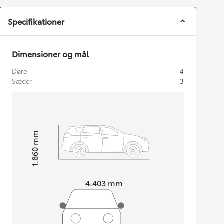
Specifikationer
Dimensioner og mål
Døre
4
Sæder
3
mm
1.860
Højt
Længde
4.403
mm