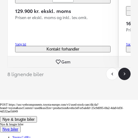
129.900 kr. ekskl. moms
Prisen er ekskl. moms og inkl. lev.omk.
169.
Prisen
Vælg bil
Vælg bil
Kontakt forhandler
Gem
8 lignende biler
POST https://usc-webcomponents.toyota-europe.com/v1/used-stock-cars/dk/da?
brand=toyota&uscContext=used&uscEnv=production&vehicleForSaleId=25c9d095-0fa2-4da9-bf3f-
4d532ae1b849
Nye & brugte biler
Nye & brugte biler
Nye biler
Toyota C-HR+