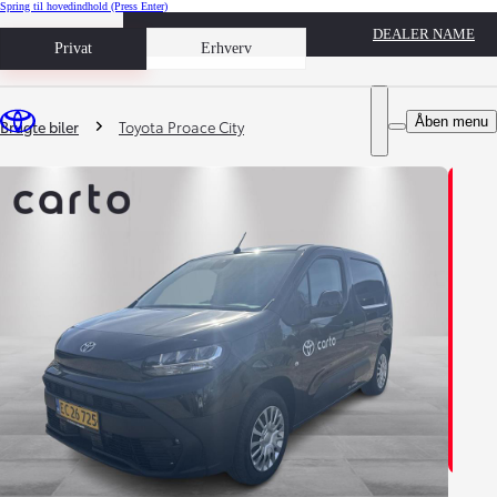
Spring til hovedindhold
(Press Enter)
DEALER NAME
Book prøvetur
Privat
Erhverv
Du er her
:
Åben menu
Brugte biler
Toyota Proace City