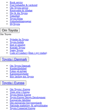
Book service
Find forhandler & værksted
Om Toyota service
Reservedele & tilbehør
Dig & din Toyota
Sikkerhed
Toyota Relax
Sikkerhedskampagner
MyToyota
Om Toyota
Om Toyota
Nyheder fra Toyota
Toyota fordele
Intet er umuligt
Kontakt Toyota
Spørg Toyota
Code of Conduct
(Åben i nyt vindue)
Toyota i Danmark
Om Toyota Danmark
Kundetilfredshed
Fokus på miljøet
Karrieremuligheder
Bliv lærling hos Toyota
Toyota i Europa
Om Toyota i Europa
Vores rejse i Europa
Toyota Motor Europe
Toyota Europe Design Development
Europæiske fabrikker
Den europæiske forsyningskæde
Nationale marketing- & salgsselskaber
Toyota Connected Europa