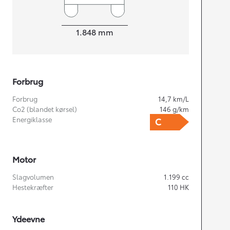
Bredde
1.848
mm
Forbrug
Forbrug
14,7
km/L
Co2 (blandet kørsel)
146
g/km
Energiklasse
Motor
Slagvolumen
1.199
cc
Hestekræfter
110
HK
Ydeevne