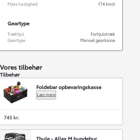
Maks hastighed
174
km/t
Geartype
Trækhjul
Forhjulstræk
Geartype
Manuel gearkasse
Vores tilbehør
Tilbehør
Foldebar opbevaringskasse
Læs mere
745 kr.
Thule - Allax M hundebur