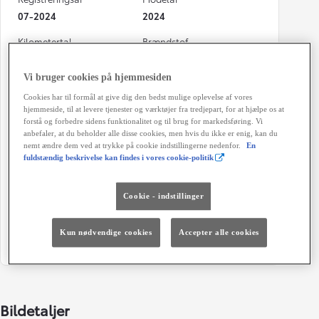
07-2024
2024
Kilometertal
Brændstof
19.563 km
Benzin
Vi bruger cookies på hjemmesiden
Karosseri
Hestekræfter
Cookies har til formål at give dig den bedst mulige oplevelse af vores
Varebil
110 HK
hjemmeside, til at levere tjenester og værktøjer fra tredjepart, for at hjælpe os at
forstå og forbedre sidens funktionalitet og til brug for markedsføring. Vi
Co2 (blandet kørsel)
Geartype
anbefaler, at du beholder alle disse cookies, men hvis du ikke er enig, kan du
146 g/km
Manuel gearkasse
nemt ændre dem ved at trykke på cookie indstillingerne nedenfor.
En
fuldstændig beskrivelse kan findes i vores cookie-politik
Døre
Farve
4
KTV - Absolute Black
Cookie - indstillinger
Energiklasse
Grøn ejerafgift (årligt)
840 kr.
Kun nødvendige cookies
Accepter alle cookies
Bildetaljer