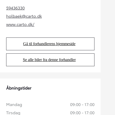
59436330
(Opens in new tab)
holbaek@carto.dk
(Opens in new tab)
www.carto.dk/
(Opens in new tab)
Gå til forhandlerens hjemmeside
(Opens in new tab)
Se alle biler fra denne forhandler
(Opens in new tab)
Åbningstider
Mandag
09:00 - 17:00
Tirsdag
09:00 - 17:00