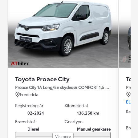
Toyota Proace City
Toy
Proace City 1A Long/En skydedør COMFORT 1.5 diesel 102hk man
Proace
Fredericia
Fre
EL
Registreringsår
Kilometertal
Regist
02-2024
136.258 km
Brændstof
Geartype
Brænd
Diesel
Manuel gearkasse
Vis mere