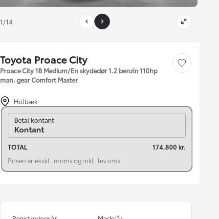
1/14
Toyota Proace City
Gem bil
Proace City 1B Medium/En skydedør 1.2 benzin 110hp
man. gear Comfort Master
Holbæk
Skift til finansiering
Betal kontant
Kontant
TOTAL
174.800 kr.
Prisen er ekskl. moms og inkl. lev.omk.
Registreringsår
Modelår