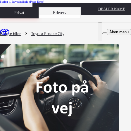
Spring til hovedindhold
(Press Enter)
DEALER NAME
Book prøvetur
Privat
Erhverv
Du er her
:
Åben menu
Brugte biler
Toyota Proace City