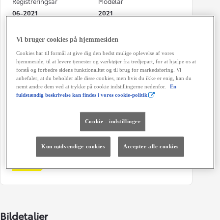
Registreringsår
Modelår
06-2021
2021
Kilometertal
Brændstof
Vi bruger cookies på hjemmesiden
19.080 km
Diesel
Cookies har til formål at give dig den bedst mulige oplevelse af vores
Karosseri
Hestekræfter
hjemmeside, til at levere tjenester og værktøjer fra tredjepart, for at hjælpe os at
forstå og forbedre sidens funktionalitet og til brug for markedsføring. Vi
Varebil
102 HK
anbefaler, at du beholder alle disse cookies, men hvis du ikke er enig, kan du
nemt ændre dem ved at trykke på cookie indstillingerne nedenfor.
En
Co2 (blandet kørsel)
Geartype
fuldstændig beskrivelse kan findes i vores cookie-politik
146 g/km
Manuel gearkasse
Døre
Farve
Cookie - indstillinger
5
EWP - Artic White
Kun nødvendige cookies
Accepter alle cookies
Energiklasse
Grøn ejerafgift (årligt)
3.960 kr.
Bildetaljer