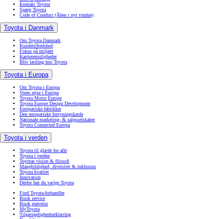
Kontakt Toyota
Spørg Toyota
Code of Conduct
(Åben i nyt vindue)
Toyota i Danmark
Om Toyota Danmark
Kundetilfredshed
Fokus på miljøet
Karrieremuligheder
Bliv lærling hos Toyota
Toyota i Europa
Om Toyota i Europa
Vores rejse i Europa
Toyota Motor Europe
Toyota Europe Design Development
Europæiske fabrikker
Den europæiske forsyningskæde
Nationale marketing- & salgsselskaber
Toyota Connected Europa
Toyota i verden
Toyota til glæde for alle
Toyota i verden
Toyotas vision & filosofi
Mangfoldighed, diversitet & inklusion
Toyota kvalitet
Innovation
Derfor bør du vælge Toyota
Find Toyota-forhandler
Book service
Book prøvetur
MyToyota
Tilgængelighedserklæring