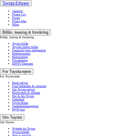
Toyota Erhverv
Varebiler
Proace City
Proace
Proace Max
Hilux
Billån, leasing & forsikring
Billån, leasing & forsikring
Toyota billån
Toyotas bedste billån
Finanstilsynets redegørelser
Referencerenter
Bilforsikring
Privatleasing
KINTO Danmark
For Toyota-ejere
For Toyota-ejere
Book service
Find forhandler & værksted
Om Toyota service
Reservedele & tilbehør
Dig & din Toyota
Sikkerhed
Toyota Relax
Sikkerhedskampagner
MyToyota
Om Toyota
Om Toyota
Nyheder fra Toyota
Toyota fordele
Intet er umuligt