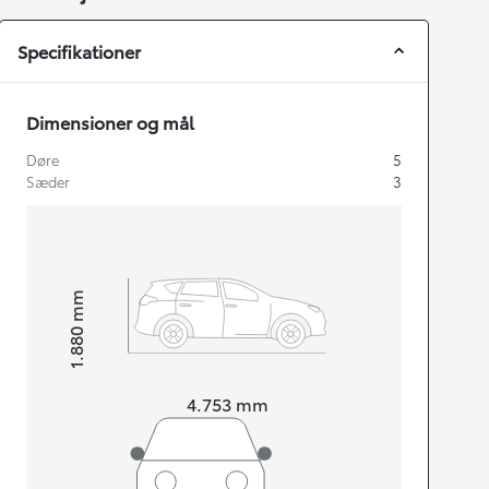
Specifikationer
Dimensioner og mål
Døre
5
Sæder
3
mm
1.880
Højt
Længde
4.753
mm