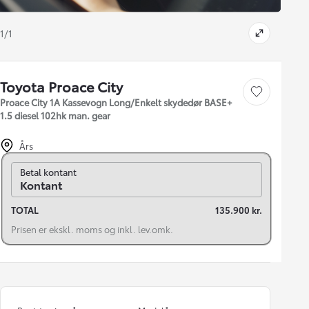
1/1
Toyota Proace City
Gem bil
Proace City 1A Kassevogn Long/Enkelt skydedør BASE+
1.5 diesel 102hk man. gear
Års
Skift til finansiering
Betal kontant
Kontant
TOTAL
135.900 kr.
Prisen er ekskl. moms og inkl. lev.omk.