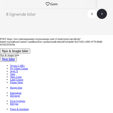
Gem
8 lignende biler
POST https://usc-webcomponents.toyota-europe.com/v1/used-stock-cars/dk/da?
brand=toyota&uscContext=used&uscEnv=production&vehicleForSaleId=8c27c051-2695-4776-80d8-
b31d2355b29a
Nye & brugte biler
Nye & brugte biler
Nye biler
Toyota C-HR+
Ny Urban Cruiser
Aygo X
Yaris
Yaris Cross
Land Cruiser
Proace Verso
Brugte biler
Kampagner
Drivlinjer
Få en byttepris
Biltyper
Priser & brochurer