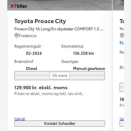
Toyota Proace City
Toy
Proace City 1A Long/En skydedør COMFORT 1.5 diesel 102hk man
Proace
Fredericia
Fre
EL
Registreringsår
Kilometertal
Regist
02-2024
136.258 km
Brændstof
Geartype
Brænd
Diesel
Manuel gearkasse
Vis mere
129.900 kr. ekskl. moms
Prisen er ekskl. moms og inkl. lev.omk.
169.
Prisen
Vælg bil
Vælg bil
Kontakt forhandler