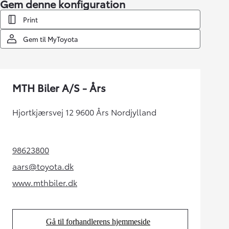
Gem denne konfiguration
Print
Gem til MyToyota
MTH Biler A/S - Års
Hjortkjærsvej 12 9600 Års Nordjylland
98623800
(Opens in new tab)
aars@toyota.dk
(Opens in new tab)
www.mthbiler.dk
(Opens in new tab)
Gå til forhandlerens hjemmeside
(Opens in new tab)