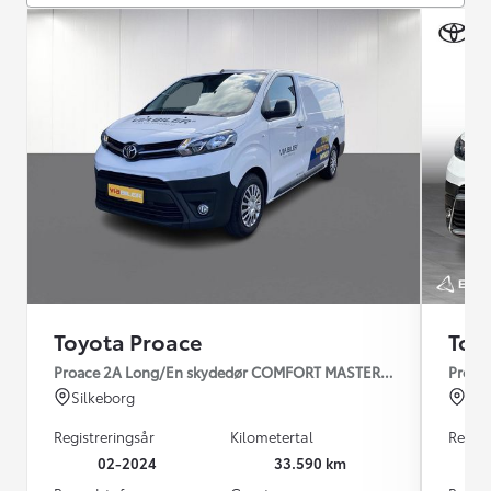
Toyota Proace
Toy
Proace 2A Long/En skydedør COMFORT MASTER 2.0 diesel 144hp
Proac
Silkeborg
Hil
Registreringsår
Kilometertal
Regist
02-2024
33.590 km