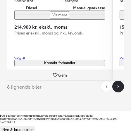
Brændstof
Geartype
Brænd
Diesel
Manuel gearkasse
Vis mere
214.900 kr. ekskl. moms
159.
Prisen er ekskl. moms og inkl. lev.omk.
Prisen
Vælg bil
Vælg bil
Kontakt forhandler
Gem
8 lignende biler
POST https://usc-webcomponents.toyota-europe.com/v1/used-stock-cars/dk/da?
brand=toyota&uscContext=used&uscEnv=production&vehicleForSaleId=bd44b9d2-cd51-4633-aaa7-
5faf753ef914
Nye & brugte biler