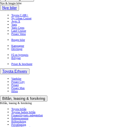
Nye & brugte biler
Nye biler
Toyota C-HR+
Ny Urban Cruiser
Aygo X
Yaris
Yaris Cross
Land Cruiser
Proace Verso
Brugte biler
Kampagner
Drivlinjer
Få en byttepris
Biltyper
Priser & brochurer
Toyota Erhverv
Varebiler
Proace City
Proace
Proace Max
Hilux
Billån, leasing & forsikring
Billån, leasing & forsikring
Toyota billån
Toyotas bedste billån
Finanstilsynets redegørelser
Referencerenter
Bilforsikring
Privatleasing