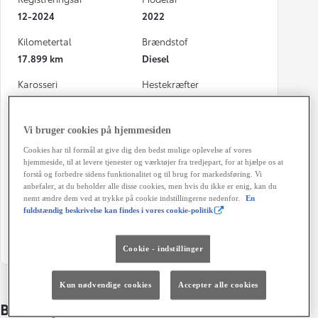
12-2024
2022
Kilometertal
Brændstof
17.899 km
Diesel
Karosseri
Hestekræfter
Varebil
144 HK
Co2 (blandet kørsel)
Geartype
Vi bruger cookies på hjemmesiden
208 g/km
Manuel gearkasse
Cookies har til formål at give dig den bedst mulige oplevelse af vores
hjemmeside, til at levere tjenester og værktøjer fra tredjepart, for at hjælpe os at
Døre
Farve
forstå og forbedre sidens funktionalitet og til brug for markedsføring. Vi
4
Supreme Red
anbefaler, at du beholder alle disse cookies, men hvis du ikke er enig, kan du
nemt ændre dem ved at trykke på cookie indstillingerne nedenfor.
En
Energiklasse
Grøn ejerafgift (årligt)
fuldstændig beskrivelse kan findes i vores cookie-politik
9.480 kr.
Cookie - indstillinger
Kun nødvendige cookies
Accepter alle cookies
Bildetaljer