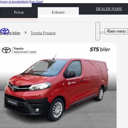
Spring til hovedindhold
(Press Enter)
DEALER NAME
Book prøvetur
Privat
Erhverv
Du er her
:
Åben menu
Brugte biler
Toyota Proace