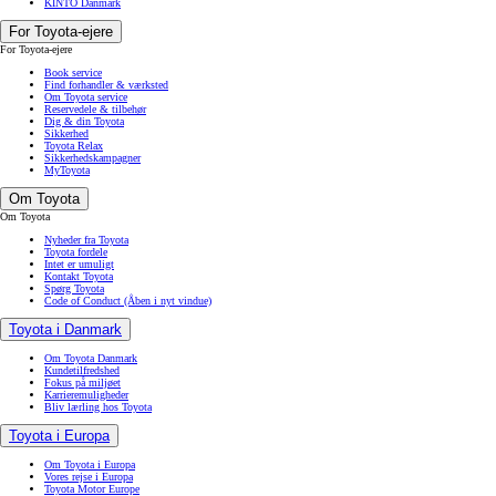
KINTO Danmark
For Toyota-ejere
For Toyota-ejere
Book service
Find forhandler & værksted
Om Toyota service
Reservedele & tilbehør
Dig & din Toyota
Sikkerhed
Toyota Relax
Sikkerhedskampagner
MyToyota
Om Toyota
Om Toyota
Nyheder fra Toyota
Toyota fordele
Intet er umuligt
Kontakt Toyota
Spørg Toyota
Code of Conduct
(Åben i nyt vindue)
Toyota i Danmark
Om Toyota Danmark
Kundetilfredshed
Fokus på miljøet
Karrieremuligheder
Bliv lærling hos Toyota
Toyota i Europa
Om Toyota i Europa
Vores rejse i Europa
Toyota Motor Europe