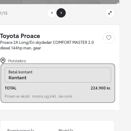
1/15
Toyota Proace
Gem bil
Proace 2A Long/En skydedør COMFORT MASTER 2.0
diesel 144hp man. gear
Holstebro
Skift til finansiering
Betal kontant
Kontant
TOTAL
224.900 kr.
Prisen er ekskl. moms og inkl. lev.omk.
Registreringsår
Modelår