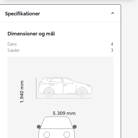
Specifikationer
Dimensioner og mål
Døre
4
Sæder
3
mm
1.940
Højt
Længde
5.309
mm