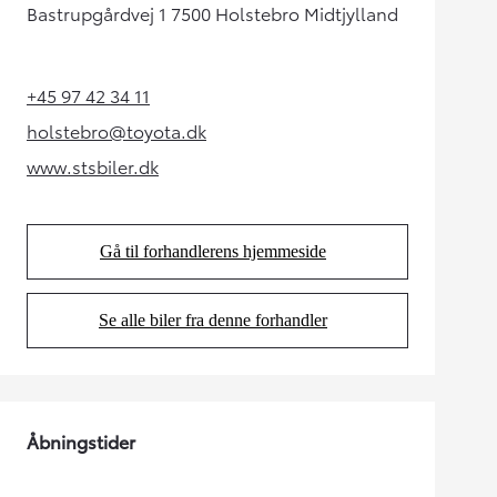
Bastrupgårdvej 1 7500 Holstebro Midtjylland
+45 97 42 34 11
(Opens in new tab)
holstebro@toyota.dk
(Opens in new tab)
www.stsbiler.dk
(Opens in new tab)
Gå til forhandlerens hjemmeside
(Opens in new tab)
Se alle biler fra denne forhandler
(Opens in new tab)
Åbningstider