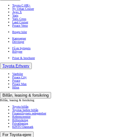
Toyota C-HR+
Ny Urban Cruiser
Aygo X
Yaris
Yaris Cross
Land Cruiser
Proace Verso
Brugte biler
Kampagner
Drivlinjer
Få en byttepris
Biltyper
Priser & brochurer
Toyota Erhverv
Varebiler
Proace City
Proace
Proace Max
Hilux
Billån, leasing & forsikring
Billån, leasing & forsikring
Toyota billån
Toyotas bedste billån
Finanstilsynets redegørelser
Referencerenter
Bilforsikring
Privatleasing
KINTO Danmark
For Toyota-ejere