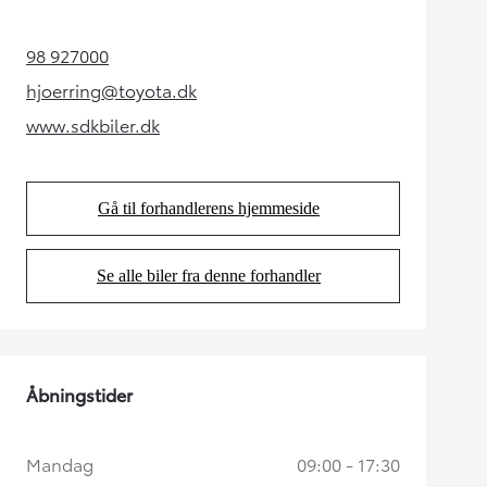
98 927000
(Opens in new tab)
hjoerring@toyota.dk
(Opens in new tab)
www.sdkbiler.dk
(Opens in new tab)
Gå til forhandlerens hjemmeside
(Opens in new tab)
Se alle biler fra denne forhandler
(Opens in new tab)
Åbningstider
Mandag
09:00 - 17:30