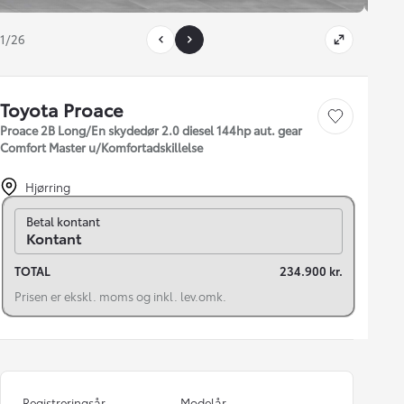
1/26
Toyota Proace
Gem bil
Proace 2B Long/En skydedør 2.0 diesel 144hp aut. gear
Comfort Master u/Komfortadskillelse
Hjørring
Skift til finansiering
Betal kontant
Kontant
TOTAL
234.900 kr.
Prisen er ekskl. moms og inkl. lev.omk.
Registreringsår
Modelår