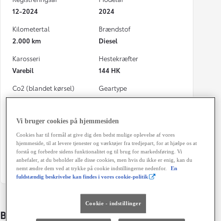
12-2024
2024
Kilometertal
Brændstof
2.000 km
Diesel
Karosseri
Hestekræfter
Varebil
144 HK
Co2 (blandet kørsel)
Geartype
196 g/km
Automatisk gearkasse
Døre
Farve
Vi bruger cookies på hjemmesiden
4
Icy White
Cookies har til formål at give dig den bedst mulige oplevelse af vores
hjemmeside, til at levere tjenester og værktøjer fra tredjepart, for at hjælpe os at
Energiklasse
forstå og forbedre sidens funktionalitet og til brug for markedsføring. Vi
anbefaler, at du beholder alle disse cookies, men hvis du ikke er enig, kan du
nemt ændre dem ved at trykke på cookie indstillingerne nedenfor.
En
fuldstændig beskrivelse kan findes i vores cookie-politik
Cookie - indstillinger
Bildetaljer