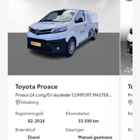
Toyota Proace
Toy
Proace 2A Long/En skydedør COMFORT MASTER 2.0 diesel 144hp
Proac
Silkeborg
Hil
Registreringsår
Kilometertal
Regist
02-2024
33.590 km
Brændstof
Geartype
Brænd
Diesel
Manuel gearkasse