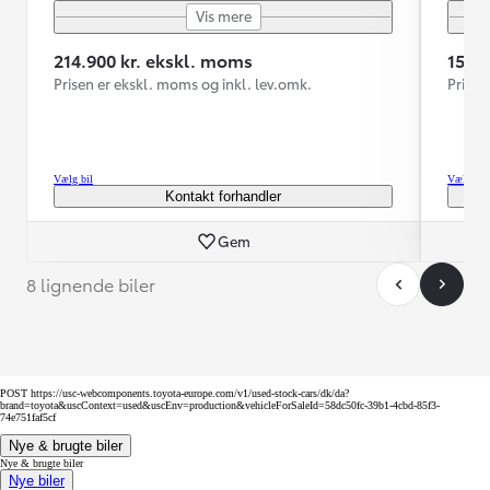
Vis mere
214.900 kr. ekskl. moms
159.
Prisen er ekskl. moms og inkl. lev.omk.
Prisen
Vælg bil
Vælg bil
Kontakt forhandler
Gem
8 lignende biler
POST https://usc-webcomponents.toyota-europe.com/v1/used-stock-cars/dk/da?
brand=toyota&uscContext=used&uscEnv=production&vehicleForSaleId=58dc50fc-39b1-4cbd-85f3-
74e751faf5cf
Nye & brugte biler
Nye & brugte biler
Nye biler