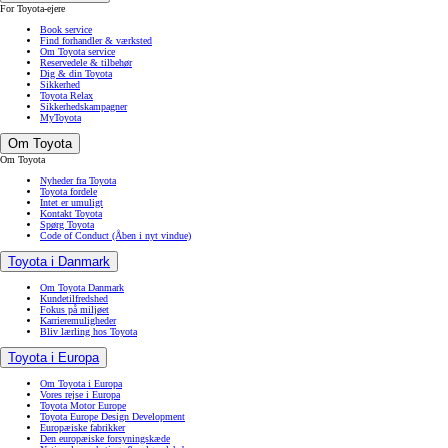
For Toyota-ejere
Book service
Find forhandler & værksted
Om Toyota service
Reservedele & tilbehør
Dig & din Toyota
Sikkerhed
Toyota Relax
Sikkerhedskampagner
MyToyota
Om Toyota
Om Toyota
Nyheder fra Toyota
Toyota fordele
Intet er umuligt
Kontakt Toyota
Spørg Toyota
Code of Conduct
(Åben i nyt vindue)
Toyota i Danmark
Om Toyota Danmark
Kundetilfredshed
Fokus på miljøet
Karrieremuligheder
Bliv lærling hos Toyota
Toyota i Europa
Om Toyota i Europa
Vores rejse i Europa
Toyota Motor Europe
Toyota Europe Design Development
Europæiske fabrikker
Den europæiske forsyningskæde