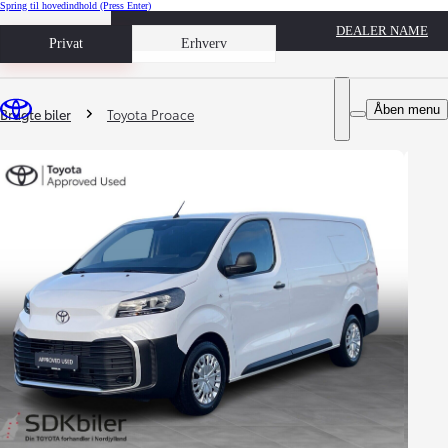
Spring til hovedindhold
(Press Enter)
DEALER NAME
Book prøvetur
Privat
Erhverv
Du er her
:
Åben menu
Brugte biler
Toyota Proace