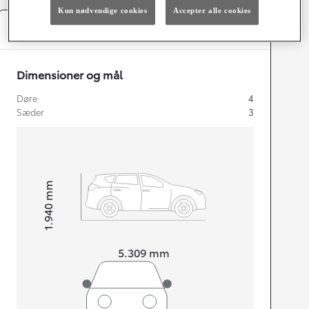
Kun nødvendige cookies
Accepter alle cookies
Specifikationer
Dimensioner og mål
Døre
4
Sæder
3
mm
1.940
Højt
Længde
5.309
mm