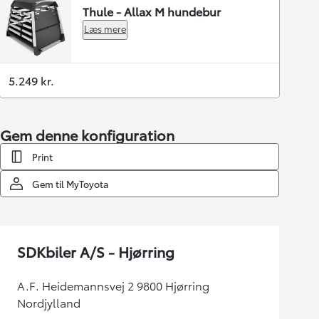
Thule - Allax M hundebur
Læs mere
5.249 kr.
Gem denne konfiguration
Print
Gem til MyToyota
SDKbiler A/S - Hjørring
A.F. Heidemannsvej 2 9800 Hjørring
Nordjylland