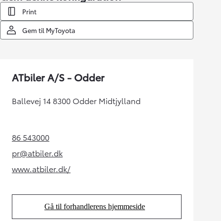
Print
Gem til MyToyota
ATbiler A/S - Odder
Ballevej 14 8300 Odder Midtjylland
86 543000
(Opens in new tab)
pr@atbiler.dk
(Opens in new tab)
www.atbiler.dk/
(Opens in new tab)
Gå til forhandlerens hjemmeside
(Opens in new tab)