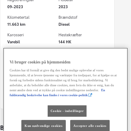
09-2023
2023
Kilometertal
Brændstof
11.663 km
Diesel
Karosseri
Hestekræfter
Varebil
144 HK
Co2 (blandet kørsel)
Geartype
197 g/km
Manuel gearkasse
Vi bruger cookies på hjemmesiden
Døre
Farve
Cookies har til formål at give dig den bedst mulige oplevelse af vores
hjemmeside, til at levere tjenester og værktøjer fra tredjepart, for at hjælpe os at
4
Sort
forstå og forbedre sidens funktionalitet og til brug for markedsføring. Vi
anbefaler, at du beholder alle disse cookies, men hvis du ikke er enig, kan du
Energiklasse
Grøn ejerafgift (årligt)
nemt ændre dem ved at trykke på cookie indstillingerne nedenfor.
En
8.300 kr.
fuldstændig beskrivelse kan findes i vores cookie-politik
Cookie - indstillinger
Bildetaljer
Kun nødvendige cookies
Accepter alle cookies