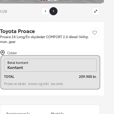
1/20
Toyota Proace
Gem bil
Proace 2A Long/En skydedør COMFORT 2.0 diesel 144hp
man. gear
Odder
Skift til finansiering
Betal kontant
Kontant
TOTAL
209.900 kr.
Prisen er ekskl. moms og inkl. lev.omk.
Registreringsår
Modelår