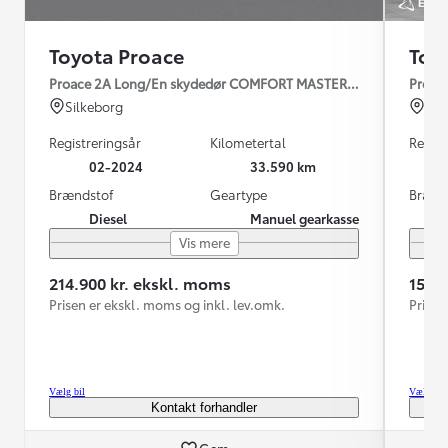
Toyota Proace
Toy
Proace 2A Long/En skydedør COMFORT MASTER 2.0 diesel 144hp
Proac
Silkeborg
Hil
Registreringsår
Kilometertal
Regist
02-2024
33.590 km
Brændstof
Geartype
Brænd
Diesel
Manuel gearkasse
Vis mere
214.900 kr. ekskl. moms
159.
Prisen er ekskl. moms og inkl. lev.omk.
Prisen
Vælg bil
Vælg bil
Kontakt forhandler
Gem