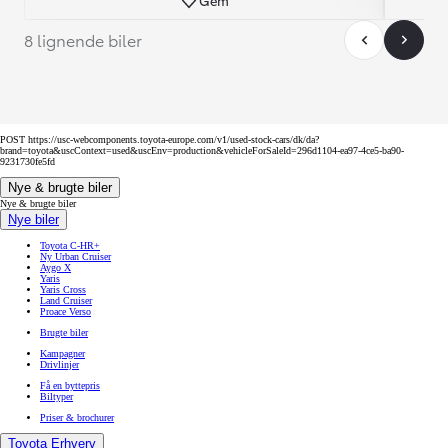
8 lignende biler
POST https://usc-webcomponents.toyota-europe.com/v1/used-stock-cars/dk/da?
brand=toyota&uscContext=used&uscEnv=production&vehicleForSaleId=296d1104-ea97-4ce5-ba90-
9231730fe5fd
Nye & brugte biler
Nye & brugte biler
Nye biler
Toyota C-HR+
Ny Urban Cruiser
Aygo X
Yaris
Yaris Cross
Land Cruiser
Proace Verso
Brugte biler
Kampagner
Drivlinjer
Få en byttepris
Biltyper
Priser & brochurer
Toyota Erhverv