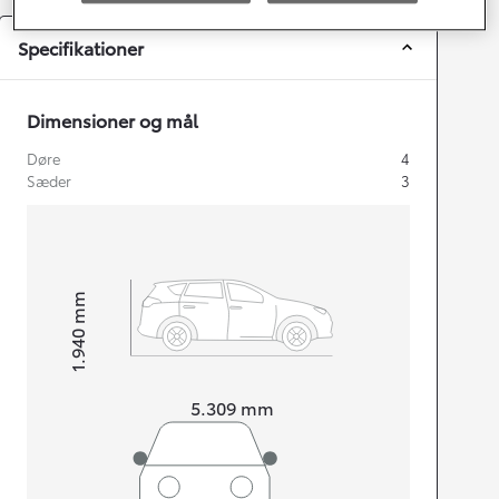
Specifikationer
Dimensioner og mål
Døre
4
Sæder
3
mm
1.940
Højt
Længde
5.309
mm