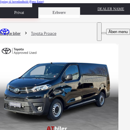
Spring til hovedindhold
(Press Enter)
DEALER NAME
Book prøvetur
Privat
Erhverv
Du er her
:
Åben menu
Brugte biler
Toyota Proace