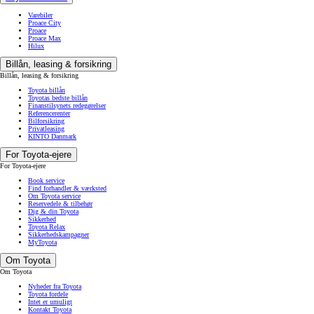
Varebiler
Proace City
Proace
Proace Max
Hilux
Billån, leasing & forsikring
Billån, leasing & forsikring
Toyota billån
Toyotas bedste billån
Finanstilsynets redegørelser
Referencerenter
Bilforsikring
Privatleasing
KINTO Danmark
For Toyota-ejere
For Toyota-ejere
Book service
Find forhandler & værksted
Om Toyota service
Reservedele & tilbehør
Dig & din Toyota
Sikkerhed
Toyota Relax
Sikkerhedskampagner
MyToyota
Om Toyota
Om Toyota
Nyheder fra Toyota
Toyota fordele
Intet er umuligt
Kontakt Toyota