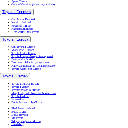
Spørg Toyota
Code of Conduct
(Åben i nyt vindue)
Toyota i Danmark
Om Toyota Danmark
Kundetilfredshed
Fokus på miljøet
Karrieremuligheder
Bliv lærling hos Toyota
Toyota i Europa
Om Toyota i Europa
Vores rejse i Europa
Toyota Motor Europe
Toyota Europe Design Development
Europæiske fabrikker
Den europæiske forsyningskæde
Nationale marketing- & salgsselskaber
Toyota Connected Europa
Toyota i verden
Toyota til glæde for alle
Toyota i verden
Toyotas vision & filosofi
Mangfoldighed, diversitet & inklusion
Toyota kvalitet
Innovation
Derfor bør du vælge Toyota
Find Toyota-forhandler
Book service
Book prøvetur
MyToyota
Tilgængelighedserklæring
Datadeling