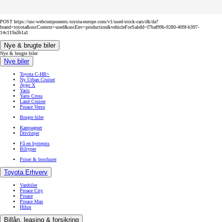
POST https://usc-webcomponents.toyota-europe.com/v1/used-stock-cars/dk/da?
brand=toyota&uscContext=used&uscEnv=production&vehicleForSaleId=f7baf99b-9280-409f-b397-
14c119a3b1a1
Nye & brugte biler
Nye & brugte biler
Nye biler
Toyota C-HR+
Ny Urban Cruiser
Aygo X
Yaris
Yaris Cross
Land Cruiser
Proace Verso
Brugte biler
Kampagner
Drivlinjer
Få en byttepris
Biltyper
Priser & brochurer
Toyota Erhverv
Varebiler
Proace City
Proace
Proace Max
Hilux
Billån, leasing & forsikring