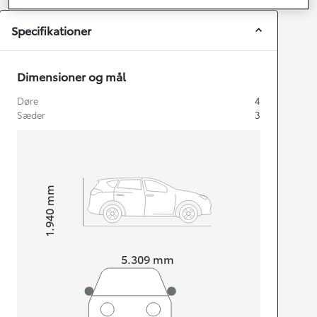
Specifikationer
Dimensioner og mål
Døre
4
Sæder
3
mm
1.940
Højt
Længde
5.309
mm