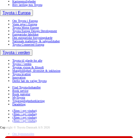
Karrieremuligheder
Bliv lærling hos Toyota
Toyota i Europa
Om Toyota i Europa
Vores rejse i Europa
Toyota Motor Europe
Toyota Europe Design Development
Europæiske fabrikker
Den europæiske forsyningskæde
Nationale marketing- & salgsselskaber
Toyota Connected Europa
Toyota i verden
Toyota til glæde for alle
Toyota i verden
Toyotas vision & filosofi
Mangfoldighed, diversitet & inklusion
Toyota kvalitet
Innovation
Derfor bør du vælge Toyota
Find Toyota-forhandler
Book service
Book prøvetur
MyToyota
Tilgængelighedserklæring
Datadeling
(Åben i nyt vindue)
(Åben i nyt vindue)
(Åben i nyt vindue)
(Åben i nyt vindue)
Copyright © Toyota Danmark A/S 2026
Om hjemmesiden
Brug af cookies