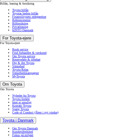
Billån, leasing & forsikring
Toyota billån
Toyotas bedste billån
Finanstilsynets redegørelser
Referencerenter
Bilforsikring
Privatleasing
KINTO Danmark
For Toyota-ejere
For Toyota-ejere
Book service
Find forhandler & værksted
Om Toyota service
Reservedele & tilbehør
Dig & din Toyota
Sikkerhed
Toyota Relax
Sikkerhedskampagner
MyToyota
Om Toyota
Om Toyota
Nyheder fra Toyota
Toyota fordele
Intet er umuligt
Kontakt Toyota
Spørg Toyota
Code of Conduct
(Åben i nyt vindue)
Toyota i Danmark
Om Toyota Danmark
Kundetilfredshed
Fokus på miljøet