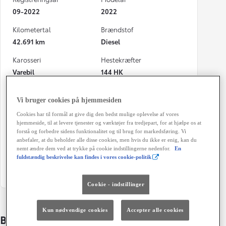
09-2022
2022
Kilometertal
Brændstof
42.691 km
Diesel
Karosseri
Hestekræfter
Varebil
144 HK
Co2 (blandet kørsel)
Geartype
Vi bruger cookies på hjemmesiden
198 g/km
Manuel gearkasse
Cookies har til formål at give dig den bedst mulige oplevelse af vores
Døre
Farve
hjemmeside, til at levere tjenester og værktøjer fra tredjepart, for at hjælpe os at
4
EPR - Icy White
forstå og forbedre sidens funktionalitet og til brug for markedsføring. Vi
anbefaler, at du beholder alle disse cookies, men hvis du ikke er enig, kan du
nemt ændre dem ved at trykke på cookie indstillingerne nedenfor.
En
Energiklasse
Grøn ejerafgift (årligt)
fuldstændig beskrivelse kan findes i vores cookie-politik
8.300 kr.
Cookie - indstillinger
Kun nødvendige cookies
Accepter alle cookies
Bildetaljer