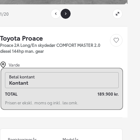
1/20
Toyota Proace
Gem bil
Proace 2A Long/En skydedør COMFORT MASTER 2.0
diesel 144hp man. gear
Varde
Skift til finansiering
Betal kontant
Kontant
TOTAL
189.900 kr.
Prisen er ekskl. moms og inkl. lev.omk.
Registreringsår
Modelår