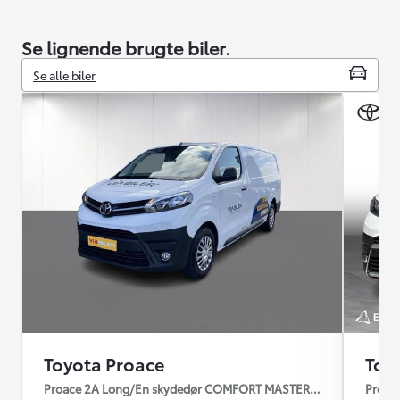
Se lignende brugte biler.
Se alle biler
Toyota Proace
Toy
Proace 2A Long/En skydedør COMFORT MASTER 2.0 diesel 144hp
Proac