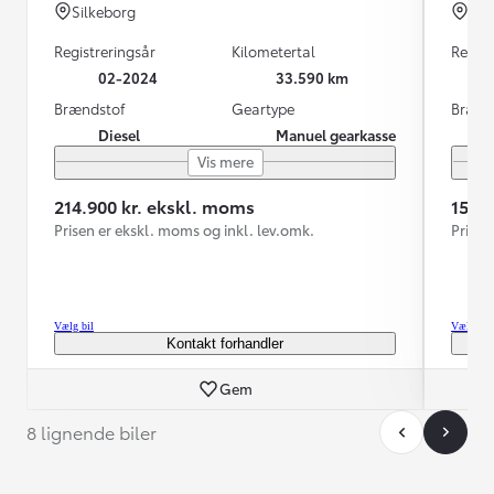
Silkeborg
Hil
Registreringsår
Kilometertal
Regist
02-2024
33.590 km
Brændstof
Geartype
Brænd
Diesel
Manuel gearkasse
Vis mere
214.900 kr. ekskl. moms
159.
Prisen er ekskl. moms og inkl. lev.omk.
Prisen
Vælg bil
Vælg bil
Kontakt forhandler
Gem
8 lignende biler