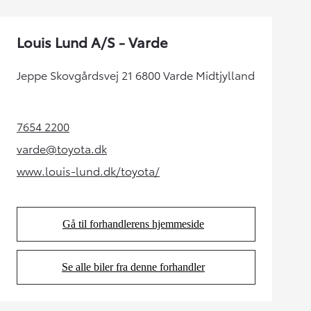
Louis Lund A/S - Varde
Jeppe Skovgårdsvej 21 6800 Varde Midtjylland
7654 2200
(Opens in new tab)
varde@toyota.dk
(Opens in new tab)
www.louis-lund.dk/toyota/
(Opens in new tab)
Gå til forhandlerens hjemmeside
(Opens in new tab)
Se alle biler fra denne forhandler
(Opens in new tab)