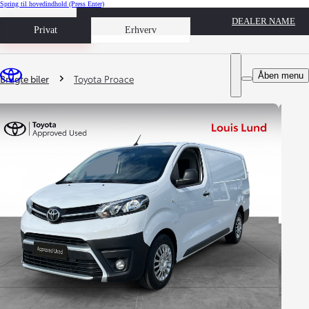
Spring til hovedindhold
(Press Enter)
DEALER NAME
Book prøvetur
Privat
Erhverv
Du er her
:
Åben menu
Brugte biler
Toyota Proace