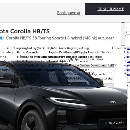
DEALER NAME
Book prøvetur
ota Corolla HB/TS
Gem 
ID
Corolla HB/TS 3B Touring Sports 1.8 hybrid (140 hk) aut. gear
Garanti og tryghed
En verden af tryghed
Værksted & Service
Toyota i Europa
Klagevejledning
En nemmere
Pr
misikring
Batterigaranti
Garantier
Toyota Professional
Om Toyota i Europa
Kontakt Toyota Financial Services
Året
&
kring
Håndtering af brugte batterier
Sikkerhed i bilen
Toyota Service
Vores rejse i Europa
Kontakt Toyota Forsikring
Vide
br
a11yOpensInNewWindow
Rødovre
ring
(.PDF)
Danmarks bedste værksted
Toyota Relax
Toyota Motor Europe
Conn
Få
Værd at vide om elbiler
Toyota Vejhjælp
Express Service
Toyota Europe Design Development (ED²)
Kort
by
ampagne
Elbiler med træk
Sikkerhedskampagner
Find værksted
Europæiske fabrikker
Bilp
Br
t til kontant
kift til kontant
Vælg finansiering
Hvad er nyttelast
Book service
Den europæiske forsyningskæde
Man
bi
Kontant
Finansiering
Nyttige tips
Nationale marketing- & salgsselskaber
Fi
Toyota Connected Europa
fo
Tilpas finansiering
lig finansiering
Book service
Find Toyota-forhandler