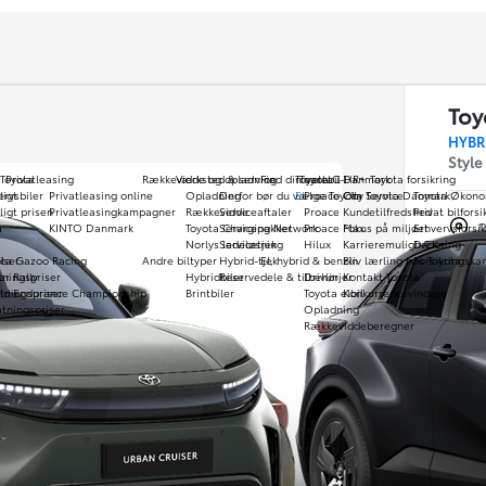
Toy
HYBR
Style
 Toyota
Privatleasing
Rækkevidde og opladning
Værksted & service
Find din varebil
Toyota C-HR+
Toyota i Danmark
Toyota forsikring
rvsbiler
ligt
Privatleasing online
Opladning
Derfor bør du vælge Toyota Service
EL
Proace City
Om Toyota Danmark
Toyota Økono
ligt prisen
Privatleasingkampagner
Rækkevidde
Serviceaftaler
Proace
Kundetilfredshed
Privat bilforsi
a
KINTO Danmark
Toyota Charging Network
Servicepakker
Proace Max
Fokus på miljøet
Erhvervsforsik
Norlys ladeløsning
Servicetjek
Hilux
Karrieremuligheder
DÆKning
iser
ota Gazoo Racing
Andre biltyper
Hybrid-tjek
El, hybrid & benzin
Bliv lærling hos Toyota
Forsikringsk
Skif
S
tningspriser
r Rally
Hybridbiler
Reservedele & tilbehør
Drivlinjer
Kontakt Toyota
tningspriser
ld Endurance Championship
Brintbiler
Toyota elbil
Konkurrencevindere
tningspriser
Opladning
Rækkeviddeberegner
Måned