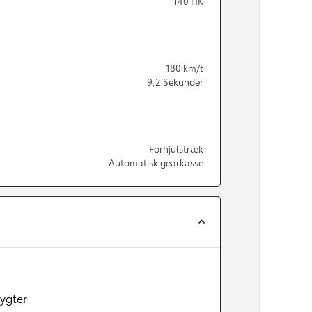
140
HK
180
km/t
9,2
Sekunder
Forhjulstræk
Automatisk gearkasse
ygter