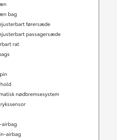
læn
æn bag
ejusterbart førersæde
ejusterbart passagersæde
rbart rat
bags
pin
 hold
matisk nødbremsesystem
Den nye Yaris Cross
Kommer snart
rykssensor
-airbag
in-airbag