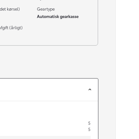
det kørsel)
Geartype
Automatisk gearkasse
gift (årligt)
5
5