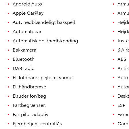
Android Auto
Arm
Apple CarPlay
Arml
Aut. nedblændeligt bakspejl
Højd
Automatgear
Højd
Automatisk op-/nedblænding
Juste
Bakkamera
6 Air
Bluetooth
ABS
DAB radio
Antis
El-foldbare spejle m. varme
Auto
El-håndbremse
Auto
Yaris
HYBRID
Elruder for/bag
Dækt
Fartbegrænser,
ESP
Fartpilot adaptiv
Fører
Fjernbetjent centrallås
Gard