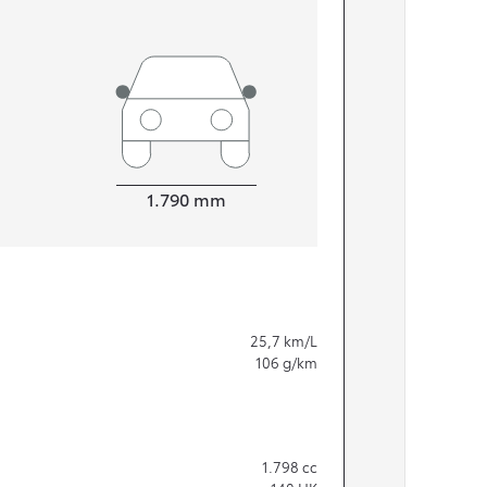
Bredde
1.790
mm
25,7
km/L
106
g/km
1.798
cc