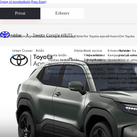
Spring til hovedindhold
(Press Enter)
Privat
Erhverv
Du er her
:
Brugte biler
Toyota Corolla HB/TS
Biler
Kampagner
Billån, leasing & forsikring
Elbiler
For Toyota-ejere
Erhverv
Om Toyota
Urban Cruiser
Billån
Elbiler
Book service
Erhverv forside
Nyheder fra
EL
Toyota billån
Find værksted
Nye elbiler
Kampagner på erhve
Intet er umu
Toyotas bedste billån
Toyota Relax
Brugte elbiler
Varebiler
Intet er umu
Garanteret tilbagekøbspris
Leasing af elbil
Firmabiler
Spørg Toyot
Referencerenter
Lån til elbil
Taxa
Motorsport
Tilbagefaldsplaner
Kampagner på elbiler
bZ4X beskatningspr
Toy
Attraktiv finansiering
bZ4X Touring beska
Daka
Toyota C-HR+ beska
Wor
Urban Cruiser beska