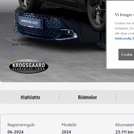
Vi bruger
Cookies har ti
tredjepart, fo
alle disse co
fuldstændig b
Fra kr. 234.990
bZ4X Touring
EL
Cookie -
Highlights
Bildetaljer
Registreringsår
Modelår
Kilometer
06-2024
2024
23.111 km