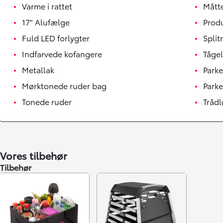
Varme i rattet
Mått
17" Alufælge
Prod
Fuld LED forlygter
Spli
Indfarvede kofangere
Tåge
Metallak
Park
Mørktonede ruder bag
Parke
Tonede ruder
Tråd
Vores tilbehør
Tilbehør