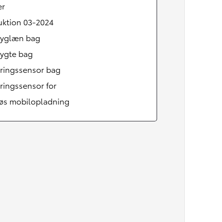
er
uktion 03-2024
tryglæn bag
lygte bag
eringssensor bag
ringssensor for
løs mobilopladning