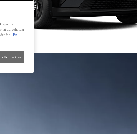
ktøjer fra
er, at du beholder
edenfor.
En
 alle cookies