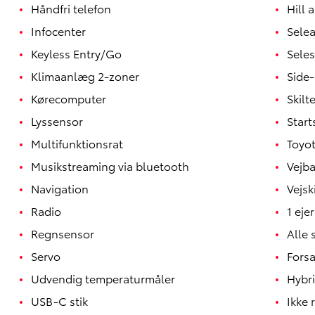
Håndfri telefon
Hill a
Infocenter
Sele
Keyless Entry/Go
Sele
Klimaanlæg 2-zoner
Side-
Kørecomputer
Skil
Lyssensor
Star
Multifunktionsrat
Toyot
Musikstreaming via bluetooth
Vejba
Navigation
Vejsk
Radio
1 ejer
Regnsensor
Alle 
Servo
Forsa
Udvendig temperaturmåler
Hybr
USB-C stik
Ikke 