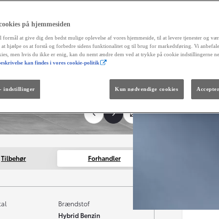
 cookies på hjemmesiden
l formål at give dig den bedst mulige oplevelse af vores hjemmeside, til at levere tjenester og vær
r at hjælpe os at forstå og forbedre sidens funktionalitet og til brug for markedsføring. Vi anbefal
okies, men hvis du ikke er enig, kan du nemt ændre dem ved at trykke på cookie indstillingerne n
eskrivelse kan findes i vores cookie-politik
Fra kr. 299.990
Den nye GR GT
The soul lives on.
 indstillinger
Kun nødvendige cookies
Accepter
Tilbehør
Forhandler
tal
Brændstof
Hybrid Benzin