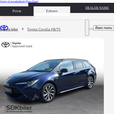
Spring til hovedindhold
(Press Enter)
DEALER NAME
Book prøvetur
Privat
Erhverv
Du er her
:
Åben menu
Brugte biler
Toyota Corolla HB/TS