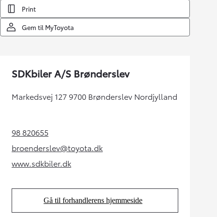
Print
Gem til MyToyota
SDKbiler A/S Brønderslev
Markedsvej 127 9700 Brønderslev Nordjylland
98 820655
(Opens in new tab)
broenderslev@toyota.dk
(Opens in new tab)
www.sdkbiler.dk
(Opens in new tab)
Gå til forhandlerens hjemmeside
(Opens in new tab)