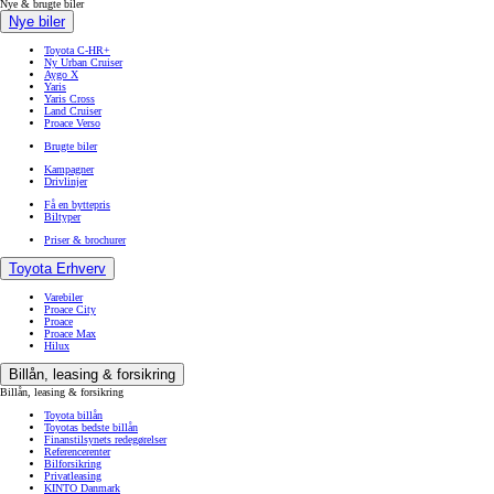
Nye & brugte biler
Nye biler
Toyota C-HR+
Ny Urban Cruiser
Aygo X
Yaris
Yaris Cross
Land Cruiser
Proace Verso
Brugte biler
Kampagner
Drivlinjer
Få en byttepris
Biltyper
Priser & brochurer
Toyota Erhverv
Varebiler
Proace City
Proace
Proace Max
Hilux
Billån, leasing & forsikring
Billån, leasing & forsikring
Toyota billån
Toyotas bedste billån
Finanstilsynets redegørelser
Referencerenter
Bilforsikring
Privatleasing
KINTO Danmark