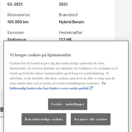
03-2021
2021
Kilometertal
Brændstof
105.000 km
Hybrid Benzin
Karosseri
Hestekræfter
Stationcar
122 HK
Geartype
Døre
Vi bruger cookies på hjemmesiden
Automatisk gearkasse
5
Cookies har til formål at give dig den bedst mulige oplevelse af vores
Farve
Grøn ejerafgift (årligt)
hjemmeside, til at levere tjenester og værktøjer fra tredjepart, for at hjælpe os at
forstå og forbedre sidens funktionalitet og til brug for markedsføring. Vi
2UQ - Dark Blue/Night Sky
1.520 kr.
anbefaler, at du beholder alle disse cookies, men hvis du ikke er enig, kan du
Blac
nemt ændre dem ved at trykke på cookie indstillingerne nedenfor.
En
fuldstændig beskrivelse kan findes i vores cookie-politik
Cookie - indstillinger
Bildetaljer
Kun nødvendige cookies
Accepter alle cookies
Specifikationer