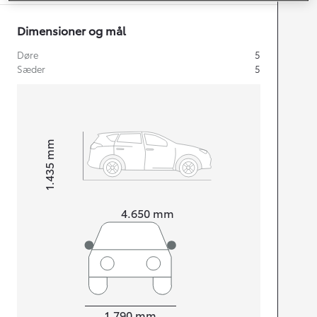
Dimensioner og mål
Døre
5
Sæder
5
mm
1.435
Højt
Længde
4.650
mm
Bredde
1.790
mm