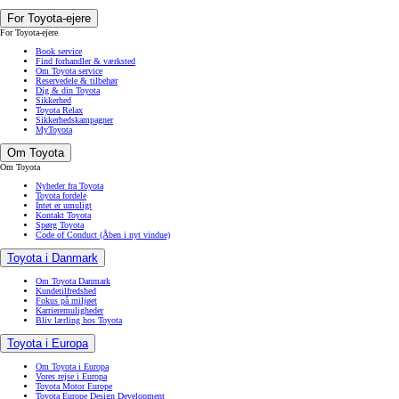
For Toyota-ejere
For Toyota-ejere
Book service
Find forhandler & værksted
Om Toyota service
Reservedele & tilbehør
Dig & din Toyota
Sikkerhed
Toyota Relax
Sikkerhedskampagner
MyToyota
Om Toyota
Om Toyota
Nyheder fra Toyota
Toyota fordele
Intet er umuligt
Kontakt Toyota
Spørg Toyota
Code of Conduct
(Åben i nyt vindue)
Toyota i Danmark
Om Toyota Danmark
Kundetilfredshed
Fokus på miljøet
Karrieremuligheder
Bliv lærling hos Toyota
Toyota i Europa
Om Toyota i Europa
Vores rejse i Europa
Toyota Motor Europe
Toyota Europe Design Development