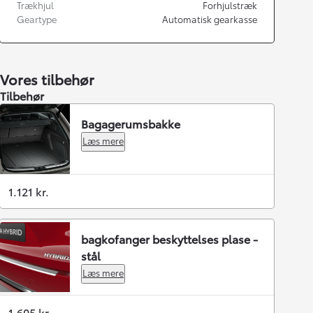
Trækhjul
Forhjulstræk
Geartype
Automatisk gearkasse
Vores tilbehør
Tilbehør
Bagagerumsbakke
Læs mere
1.121 kr.
bagkofanger beskyttelses plase -
stål
Læs mere
1.605 kr.