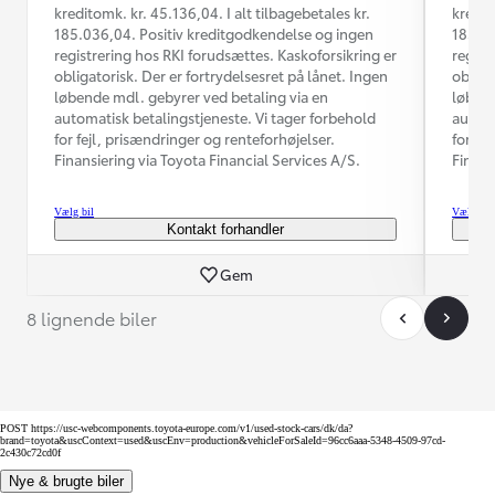
kreditomk. kr. 45.136,04. I alt tilbagebetales kr.
kredit
185.036,04. Positiv kreditgodkendelse og ingen
185.03
registrering hos RKI forudsættes. Kaskoforsikring er
regist
obligatorisk. Der er fortrydelsesret på lånet. Ingen
obliga
løbende mdl. gebyrer ved betaling via en
løbend
automatisk betalingstjeneste. Vi tager forbehold
automa
for fejl, prisændringer og renteforhøjelser.
for fe
Finansiering via Toyota Financial Services A/S.
Finans
Vælg bil
Vælg bil
Kontakt forhandler
Gem
8 lignende biler
POST https://usc-webcomponents.toyota-europe.com/v1/used-stock-cars/dk/da?
brand=toyota&uscContext=used&uscEnv=production&vehicleForSaleId=96cc6aaa-5348-4509-97cd-
2c430c72cd0f
Nye & brugte biler