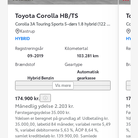
Toyota Corolla HB/TS
Toy
Corolla 3A Touring Sports 5-dørs 1.8 hybrid (122 hk) aut. gear H
Coroll
Kastrup
Bro
HYBRID
HYBR
Registreringsår
Kilometertal
Regist
09-2019
103.281 km
Brændstof
Geartype
Brænd
Automatisk
Hybrid Benzin
gearkasse
Vis mere
174.900 kr.
174.9
Månedlig ydelse 2.203 kr.
Måned
Førstegangsydelse 35.000 kr.
Første
Ydelsen er beregnet på grundlag af: Udbetaling kr.
Ydelse
35.000,00, løbetid 84 måneder, variabel rente 5,49
35.000
%, variabel debitorrente 5,63 %, ÅOP 8,64 %,
%, var
samlet kreditbeløb kr. 139.900,00. Samlede
samlet