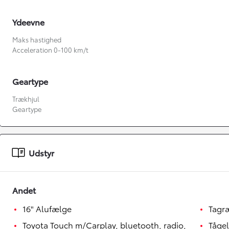
Ydeevne
Maks hastighed
Acceleration 0-100 km/t
Geartype
Trækhjul
Geartype
Fra kr. 349.990
Udstyr
Andet
16" Alufælge
Tagr
Toyota Touch m/Carplay, bluetooth, radio,
Tågel