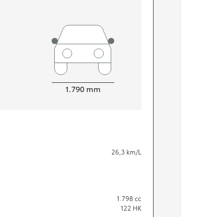
Bredde
1.790
mm
26,3
km/L
1.798
cc
122
HK