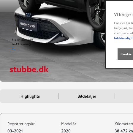
Vi bruger
Cookies har ti
tredjepart, fo
alle disse co
fuldstændig b
Fra kr. 234.990
bZ4X Touring
EL
Cookie -
Highlights
Bildetaljer
Registreringsår
Modelår
Kilometer
03-2021
2020
38.472 k