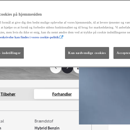
alt
reg
fortrydel
 cookies på hjemmesiden
aut
l formål at give dig den bedst mulige oplevelse af vores hjemmeside, til at levere tjenester og vær
og 
r at hjælpe os at forstå og forbedre sidens funktionalitet og til brug for markedsføring. Vi anbefal
okies, men hvis du ikke er enig, kan du nemt ændre dem ved at trykke på cookie indstillingerne n
Måned
eskrivelse kan findes i vores cookie-politik
Fra kr. 299.990
Den nye GR GT
The soul lives on.
 indstillinger
Kun nødvendige cookies
Accepter
Tilbehør
Forhandler
tal
Brændstof
m
Hybrid Benzin