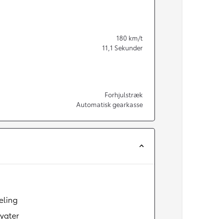
180
km/t
11,1
Sekunder
Forhjulstræk
Automatisk gearkasse
æling
ygter