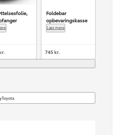
ttelsesfolie,
Foldebar
ofanger
opbevaringskasse
ere
Læs mere
kr.
745 kr.
MyToyota