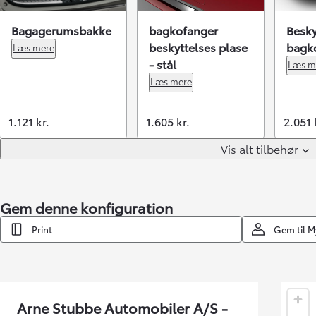
Bagagerumsbakke
bagkofanger
Besky
beskyttelses plase
bagk
Læs mere
- stål
Læs m
Læs mere
1.121 kr.
1.605 kr.
2.051 
Vis alt tilbehør
Gem denne konfiguration
Print
Gem til 
Arne Stubbe Automobiler A/S -