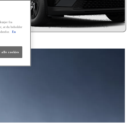
 tilbagebetales kr. 230.006,40. Positiv kreditgodkendelse og ingen
istrering hos RKI forudsættes. Kaskoforsikring er obligatorisk. Der er
sesret på lånet. Ingen løbende mdl. gebyrer ved betaling via en
omatisk betalingstjeneste. Vi tager forbehold for fejl, prisændringer
ktøjer fra
renteforhøjelser. Finansiering via Toyota Financial Services A/S.
er, at du beholder
edenfor.
En
lig finansiering
 alle cookies