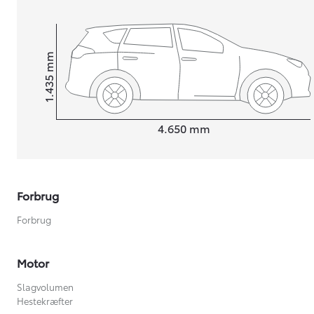
mm
1.435
Højt
Længde
4.650
mm
Forbrug
Forbrug
Motor
Slagvolumen
Hestekræfter