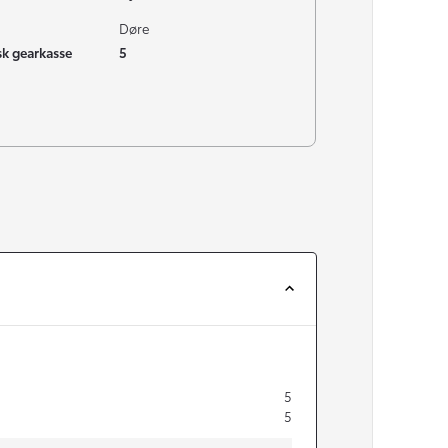
Døre
k gearkasse
5
5
5