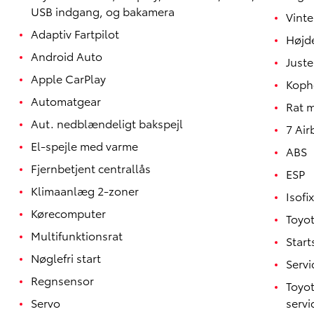
USB indgang, og bakamera
Vinte
Adaptiv Fartpilot
Højd
Android Auto
Juste
Apple CarPlay
Koph
Automatgear
Rat 
Aut. nedblændeligt bakspejl
7 Air
El-spejle med varme
ABS
Fjernbetjent centrallås
ESP
Klimaanlæg 2-zoner
Isofix
Kørecomputer
Toyot
Yaris
HYBRID
Multifunktionsrat
Star
Nøglefri start
Servi
Regnsensor
Toyot
Servo
servi