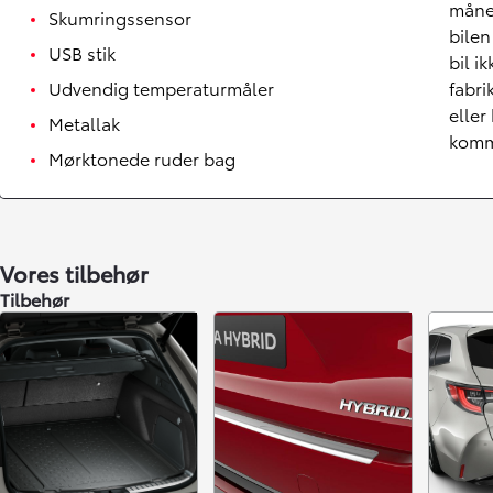
måne
Skumringssensor
bilen
USB stik
bil i
Udvendig temperaturmåler
fabri
eller
Metallak
komm
Mørktonede ruder bag
Vores tilbehør
Tilbehør