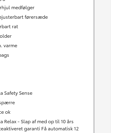
rhjul medfølger
ejusterbart førersæde
rbart rat
older
m. varme
bags
a Safety Sense
Den nye Yaris Cross
Kommer snart
tspærre
ce ok
a Relax - Slap af med op til 10 års
ceaktiveret garanti Få automatisk 12