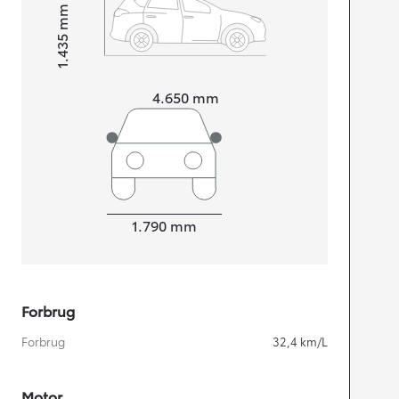
mm
1.435
Højt
Længde
4.650
mm
Bredde
1.790
mm
Forbrug
Forbrug
32,4
km/L
Motor