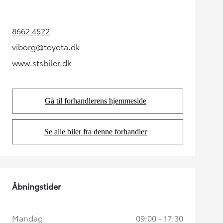
8662 4522
(Opens in new tab)
viborg@toyota.dk
(Opens in new tab)
www.stsbiler.dk
(Opens in new tab)
Gå til forhandlerens hjemmeside
(Opens in new tab)
Se alle biler fra denne forhandler
(Opens in new tab)
Åbningstider
Mandag
09:00 - 17:30