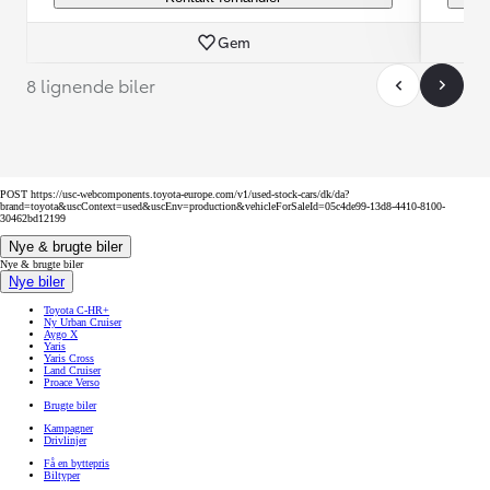
Gem
8 lignende biler
POST https://usc-webcomponents.toyota-europe.com/v1/used-stock-cars/dk/da?
brand=toyota&uscContext=used&uscEnv=production&vehicleForSaleId=05c4de99-13d8-4410-8100-
30462bd12199
Nye & brugte biler
Nye & brugte biler
Nye biler
Toyota C-HR+
Ny Urban Cruiser
Aygo X
Yaris
Yaris Cross
Land Cruiser
Proace Verso
Brugte biler
Kampagner
Drivlinjer
Få en byttepris
Biltyper