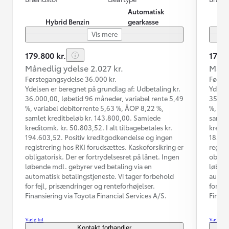
Automatisk
Hybrid Benzin
gearkasse
Vis mere
179.800 kr.
174.9
Månedlig ydelse 2.027 kr.
Måned
Førstegangsydelse 36.000 kr.
Første
Ydelsen er beregnet på grundlag af: Udbetaling kr.
Ydelse
36.000,00, løbetid 96 måneder, variabel rente 5,49
35.000
%, variabel debitorrente 5,63 %, ÅOP 8,22 %,
%, var
samlet kreditbeløb kr. 143.800,00. Samlede
samlet
kreditomk. kr. 50.803,52. I alt tilbagebetales kr.
kredit
194.603,52. Positiv kreditgodkendelse og ingen
185.03
registrering hos RKI forudsættes. Kaskoforsikring er
regist
obligatorisk. Der er fortrydelsesret på lånet. Ingen
obliga
løbende mdl. gebyrer ved betaling via en
løbend
automatisk betalingstjeneste. Vi tager forbehold
automa
for fejl, prisændringer og renteforhøjelser.
for fe
Finansiering via Toyota Financial Services A/S.
Finans
Vælg bil
Vælg bil
Kontakt forhandler