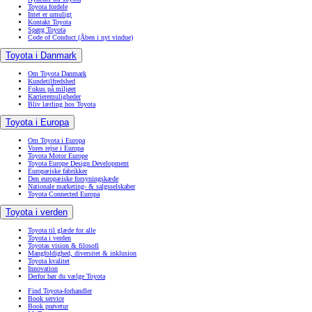
Toyota fordele
Intet er umuligt
Kontakt Toyota
Spørg Toyota
Code of Conduct
(Åben i nyt vindue)
Toyota i Danmark
Om Toyota Danmark
Kundetilfredshed
Fokus på miljøet
Karrieremuligheder
Bliv lærling hos Toyota
Toyota i Europa
Om Toyota i Europa
Vores rejse i Europa
Toyota Motor Europe
Toyota Europe Design Development
Europæiske fabrikker
Den europæiske forsyningskæde
Nationale marketing- & salgsselskaber
Toyota Connected Europa
Toyota i verden
Toyota til glæde for alle
Toyota i verden
Toyotas vision & filosofi
Mangfoldighed, diversitet & inklusion
Toyota kvalitet
Innovation
Derfor bør du vælge Toyota
Find Toyota-forhandler
Book service
Book prøvetur