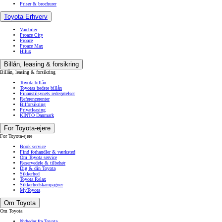
Priser & brochurer
Toyota Erhverv
Varebiler
Proace City
Proace
Proace Max
Hilux
Billån, leasing & forsikring
Billån, leasing & forsikring
Toyota billån
Toyotas bedste billån
Finanstilsynets redegørelser
Referencerenter
Bilforsikring
Privatleasing
KINTO Danmark
For Toyota-ejere
For Toyota-ejere
Book service
Find forhandler & værksted
Om Toyota service
Reservedele & tilbehør
Dig & din Toyota
Sikkerhed
Toyota Relax
Sikkerhedskampagner
MyToyota
Om Toyota
Om Toyota
Nyheder fra Toyota