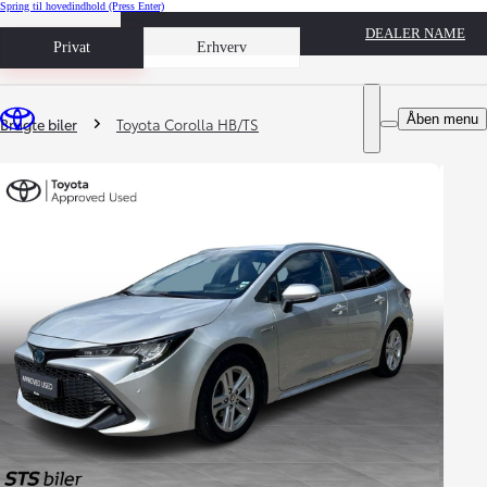
Spring til hovedindhold
(Press Enter)
DEALER NAME
Book prøvetur
Privat
Erhverv
Du er her
:
Åben menu
Brugte biler
Toyota Corolla HB/TS