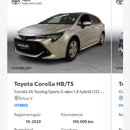
Toyota Corolla HB/TS
Toy
Corolla 3A Touring Sports 5-dørs 1.8 hybrid (122 hk) aut. gear H3
Coroll
Århus V
Kas
HYBRID
HYBR
Registreringsår
Kilometertal
Regist
10-2020
100.000 km
Brændstof
Geartype
Brænd