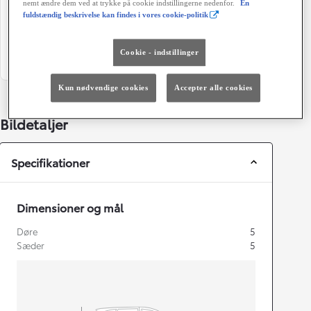
nemt ændre dem ved at trykke på cookie indstillingerne nedenfor.
En
Automatisk gearkasse
5
fuldstændig beskrivelse kan findes i vores cookie-politik
Farve
Grøn ejerafgift (årligt)
Cookie - indstillinger
1F7 Ultra Silver
1.280 kr.
Kun nødvendige cookies
Accepter alle cookies
Bildetaljer
Specifikationer
Dimensioner og mål
Døre
5
Sæder
5