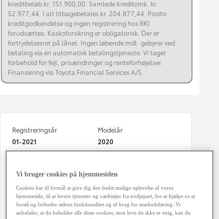
kreditbeløb kr. 151.900,00. Samlede kreditomk. kr.
52.977,44. I alt tilbagebetales kr. 204.877,44. Positiv
kreditgodkendelse og ingen registrering hos RKI
forudsættes. Kaskoforsikring er obligatorisk. Der er
fortrydelsesret på lånet. Ingen løbende mdl. gebyrer ved
betaling via en automatisk betalingstjeneste. Vi tager
forbehold for fejl, prisændringer og renteforhøjelser.
Finansiering via Toyota Financial Services A/S.
Registreringsår
Modelår
01-2021
2020
Kilometertal
Brændstof
77.779 km
Hybrid Benzin
Vi bruger cookies på hjemmesiden
Karosseri
Hestekræfter
Cookies har til formål at give dig den bedst mulige oplevelse af vores
hjemmeside, til at levere tjenester og værktøjer fra tredjepart, for at hjælpe os at
Stationcar
122 HK
forstå og forbedre sidens funktionalitet og til brug for markedsføring. Vi
anbefaler, at du beholder alle disse cookies, men hvis du ikke er enig, kan du
Geartype
Døre