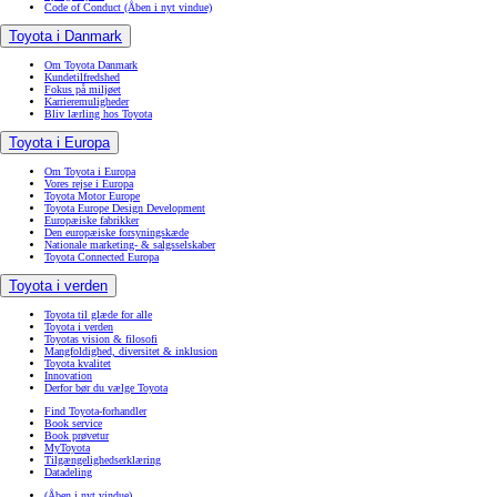
Code of Conduct
(Åben i nyt vindue)
Toyota i Danmark
Om Toyota Danmark
Kundetilfredshed
Fokus på miljøet
Karrieremuligheder
Bliv lærling hos Toyota
Toyota i Europa
Om Toyota i Europa
Vores rejse i Europa
Toyota Motor Europe
Toyota Europe Design Development
Europæiske fabrikker
Den europæiske forsyningskæde
Nationale marketing- & salgsselskaber
Toyota Connected Europa
Toyota i verden
Toyota til glæde for alle
Toyota i verden
Toyotas vision & filosofi
Mangfoldighed, diversitet & inklusion
Toyota kvalitet
Innovation
Derfor bør du vælge Toyota
Find Toyota-forhandler
Book service
Book prøvetur
MyToyota
Tilgængelighedserklæring
Datadeling
(Åben i nyt vindue)