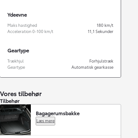
Ydeevne
Maks hastighed
180
km/t
Acceleration 0-100 km/t
11,1
Sekunder
Geartype
Trækhjul
Forhjulstræk
Geartype
Automatisk gearkasse
Vores tilbehør
Tilbehør
Bagagerumsbakke
Læs mere