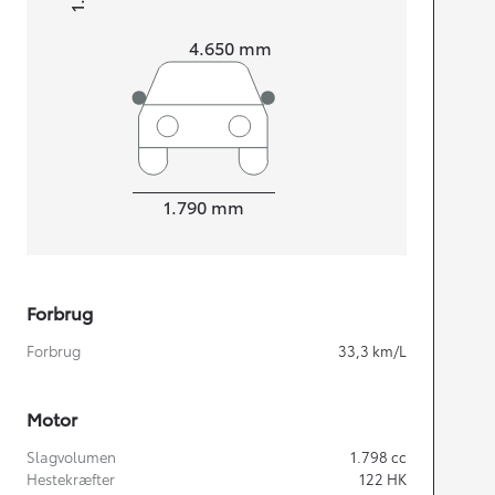
Højt
Længde
4.650
mm
Bredde
1.790
mm
Forbrug
Forbrug
33,3
km/L
Motor
Slagvolumen
1.798
cc
Hestekræfter
122
HK