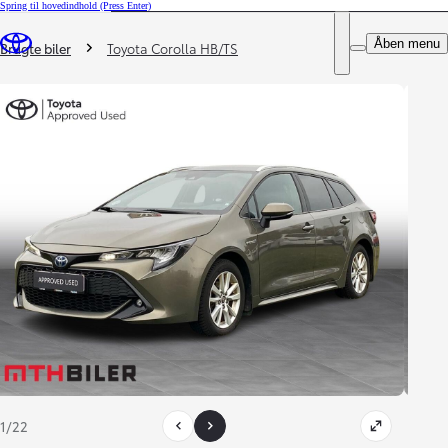
Spring til hovedindhold
(Press Enter)
DEALER NAME
Du er her
:
Åben menu
Book prøvetur
Brugte biler
Toyota Corolla HB/TS
1/22