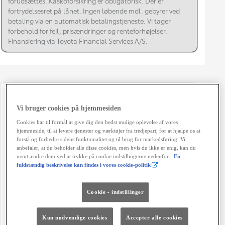
forudsættes. Kaskoforsikring er obligatorisk. Der er
fortrydelsesret på lånet. Ingen løbende mdl. gebyrer ved
betaling via en automatisk betalingstjeneste. Vi tager
forbehold for fejl, prisændringer og renteforhøjelser.
Finansiering via Toyota Financial Services A/S.
Registreringsår
Modelår
Vi bruger cookies på hjemmesiden
02-2020
2020
Cookies har til formål at give dig den bedst mulige oplevelse af vores
Kilometertal
Brændstof
hjemmeside, til at levere tjenester og værktøjer fra tredjepart, for at hjælpe os at
forstå og forbedre sidens funktionalitet og til brug for markedsføring. Vi
142.280 km
Hybrid Benzin
anbefaler, at du beholder alle disse cookies, men hvis du ikke er enig, kan du
nemt ændre dem ved at trykke på cookie indstillingerne nedenfor.
En
Karosseri
Hestekræfter
fuldstændig beskrivelse kan findes i vores cookie-politik
Stationcar
122 HK
Geartype
Døre
Cookie - indstillinger
Automatisk gearkasse
5
Kun nødvendige cookies
Accepter alle cookies
Farve
Grøn ejerafgift (årligt)