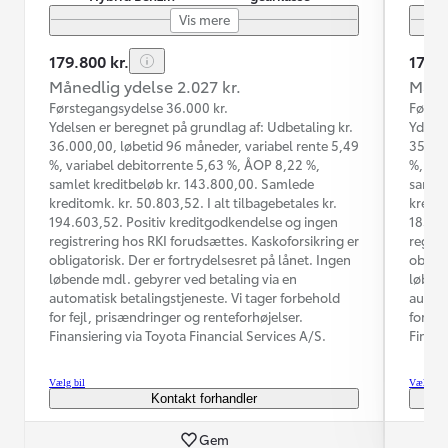
Vis mere
179.800 kr.
174.9
Månedlig ydelse 2.027 kr.
Måned
Førstegangsydelse 36.000 kr.
Første
Ydelsen er beregnet på grundlag af: Udbetaling kr.
Ydelse
36.000,00, løbetid 96 måneder, variabel rente 5,49
35.000
%, variabel debitorrente 5,63 %, ÅOP 8,22 %,
%, var
samlet kreditbeløb kr. 143.800,00. Samlede
samlet
kreditomk. kr. 50.803,52. I alt tilbagebetales kr.
kredit
194.603,52. Positiv kreditgodkendelse og ingen
185.03
registrering hos RKI forudsættes. Kaskoforsikring er
regist
obligatorisk. Der er fortrydelsesret på lånet. Ingen
obliga
løbende mdl. gebyrer ved betaling via en
løbend
automatisk betalingstjeneste. Vi tager forbehold
automa
for fejl, prisændringer og renteforhøjelser.
for fe
Finansiering via Toyota Financial Services A/S.
Finans
Vælg bil
Vælg bil
Kontakt forhandler
Gem