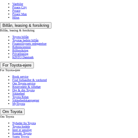
Varebiler
Proace City
Proace
Proace Max
Hilux
Billån, leasing & forsikring
Billån, leasing & forsikring
Toyota billån
Toyotas bedste billån
Finanstilsynets redegørelser
Referencerenter
Bilforsikring
Privatleasing
KINTO Danmark
For Toyota-ejere
For Toyota-ejere
Book service
Find forhandler & værksted
Om Toyota service
Reservedele & tilbehør
Dig & din Toyota
Sikkerhed
Toyota Relax
Sikkerhedskampagner
MyToyota
Om Toyota
Om Toyota
Nyheder fra Toyota
Toyota fordele
Intet er umuligt
Kontakt Toyota
Spørg Toyota