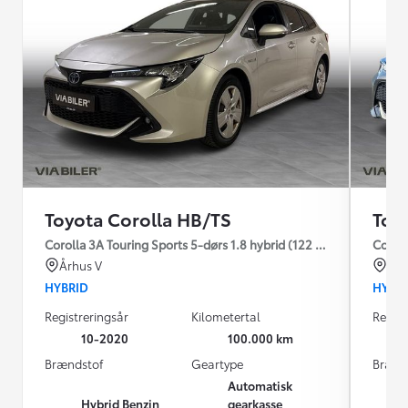
Toyota Corolla HB/TS
Toy
Corolla 3A Touring Sports 5-dørs 1.8 hybrid (122 hk) aut. gear H3
Coroll
Århus V
Kas
HYBRID
HYBR
Registreringsår
Kilometertal
Regist
10-2020
100.000 km
Brændstof
Geartype
Brænd
Automatisk
Hybrid Benzin
gearkasse