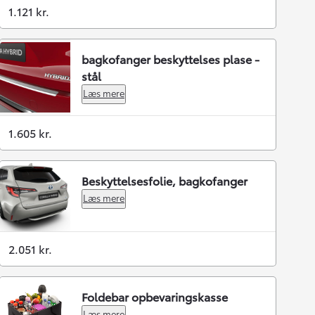
1.121 kr.
bagkofanger beskyttelses plase -
stål
Læs mere
1.605 kr.
Beskyttelsesfolie, bagkofanger
Læs mere
2.051 kr.
Foldebar opbevaringskasse
Læs mere