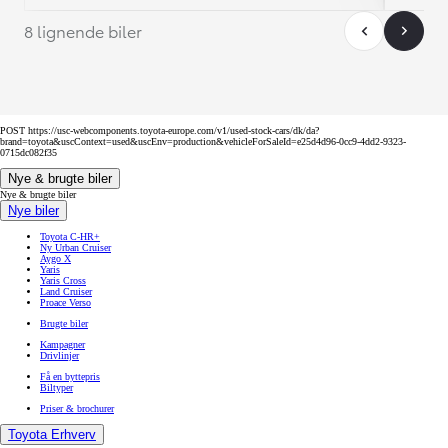
8 lignende biler
POST https://usc-webcomponents.toyota-europe.com/v1/used-stock-cars/dk/da?
brand=toyota&uscContext=used&uscEnv=production&vehicleForSaleId=e25d4d96-0cc9-4dd2-9323-
0715dc082f35
Nye & brugte biler
Nye & brugte biler
Nye biler
Toyota C-HR+
Ny Urban Cruiser
Aygo X
Yaris
Yaris Cross
Land Cruiser
Proace Verso
Brugte biler
Kampagner
Drivlinjer
Få en byttepris
Biltyper
Priser & brochurer
Toyota Erhverv