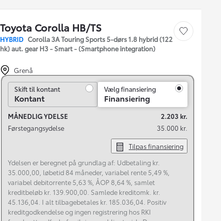
Toyota Corolla HB/TS
Gem bil
HYBRID
Corolla 3A Touring Sports 5-dørs 1.8 hybrid (122
hk) aut. gear H3 - Smart - (Smartphone integration)
Grenå
Skift til kontant
Skift til kontant
Vælg finansiering
Kontant
Finansiering
MÅNEDLIG YDELSE
2.203 kr.
Førstegangsydelse
35.000 kr.
Tilpas finansiering
Ydelsen er beregnet på grundlag af: Udbetaling kr.
35.000,00, løbetid 84 måneder, variabel rente 5,49 %,
variabel debitorrente 5,63 %, ÅOP 8,64 %, samlet
kreditbeløb kr. 139.900,00. Samlede kreditomk. kr.
45.136,04. I alt tilbagebetales kr. 185.036,04. Positiv
kreditgodkendelse og ingen registrering hos RKI