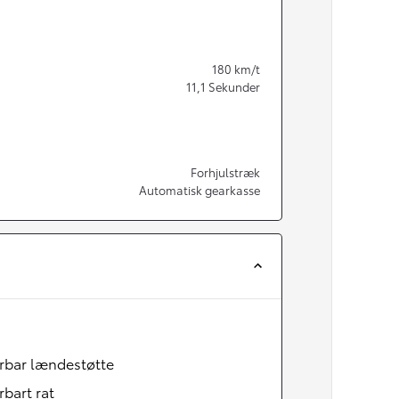
180
km/t
11,1
Sekunder
Forhjulstræk
Automatisk gearkasse
rbar lændestøtte
rbart rat