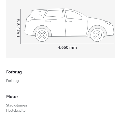
mm
1.435
Højt
Længde
4.650
mm
Forbrug
Forbrug
Motor
Slagvolumen
Hestekræfter