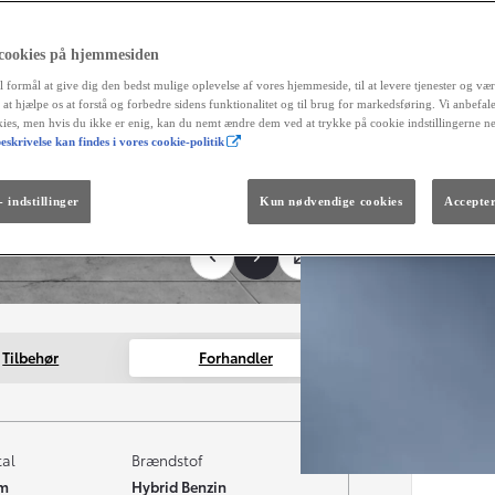
 cookies på hjemmesiden
l formål at give dig den bedst mulige oplevelse af vores hjemmeside, til at levere tjenester og vær
r at hjælpe os at forstå og forbedre sidens funktionalitet og til brug for markedsføring. Vi anbefal
okies, men hvis du ikke er enig, kan du nemt ændre dem ved at trykke på cookie indstillingerne n
eskrivelse kan findes i vores cookie-politik
Fra kr. 299.990
Den nye GR GT
The soul lives on.
 indstillinger
Kun nødvendige cookies
Accepter
Tilbehør
Forhandler
tal
Brændstof
km
Hybrid Benzin