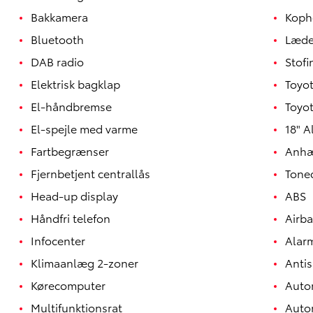
Bakkamera
Koph
Bluetooth
Læde
DAB radio
Stof
Elektrisk bagklap
Toyot
El-håndbremse
Toyo
El-spejle med varme
18" A
Fartbegrænser
Anhæ
Fjernbetjent centrallås
Tone
Head-up display
ABS
Håndfri telefon
Airb
Yaris
HYBRID
Infocenter
Alar
Klimaanlæg 2-zoner
Antis
Kørecomputer
Auto
Multifunktionsrat
Auto