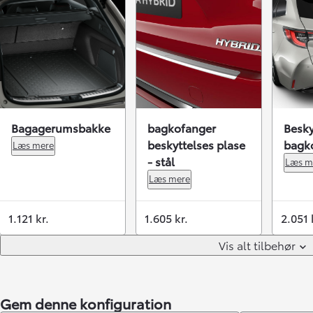
Bagagerumsbakke
bagkofanger
Besky
beskyttelses plase
bagk
Læs mere
- stål
Læs m
Læs mere
1.121 kr.
1.605 kr.
2.051 
Vis alt tilbehør
Gem denne konfiguration