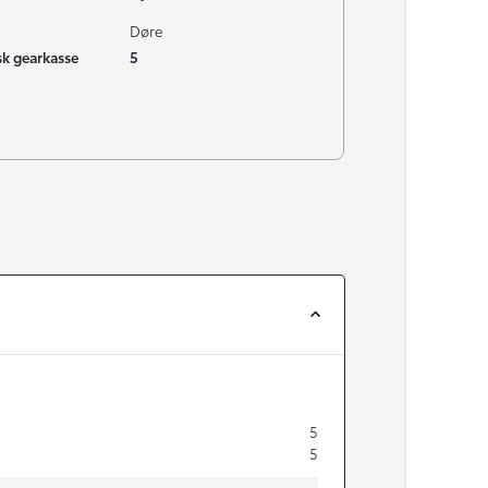
Døre
k gearkasse
5
5
5