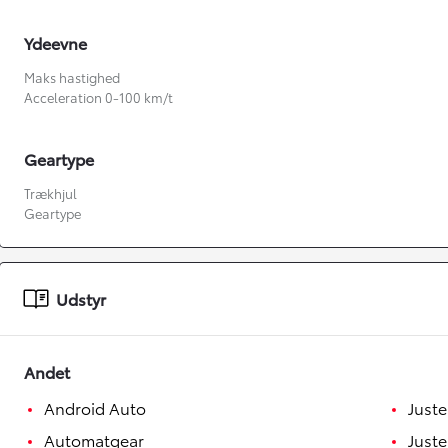
Ydeevne
Maks hastighed
Acceleration 0-100 km/t
Geartype
Trækhjul
Geartype
Fra kr. 349.990
Udstyr
Andet
Android Auto
Juste
Automatgear
Juste