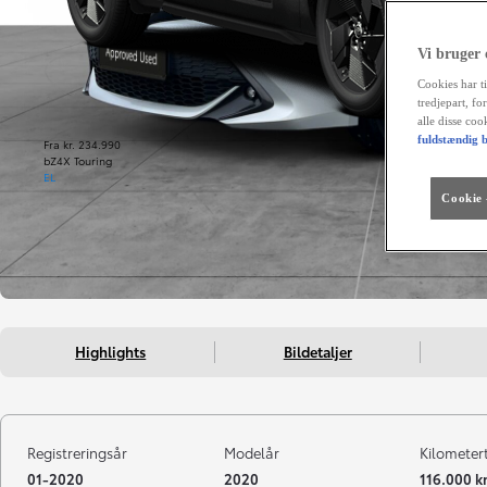
Vi bruger
Cookies har ti
tredjepart, fo
alle disse co
fuldstændig b
Fra kr. 234.990
bZ4X Touring
EL
Cookie -
Highlights
Bildetaljer
Registreringsår
Modelår
Kilometer
01-2020
2020
116.000 