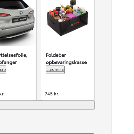
ttelsesfolie,
Foldebar
ofanger
opbevaringskasse
ere
Læs mere
kr.
745 kr.