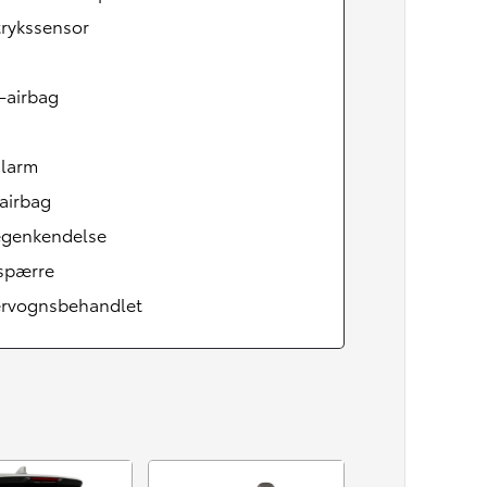
rykssensor
-airbag
alarm
airbag
tegenkendelse
tspærre
rvognsbehandlet