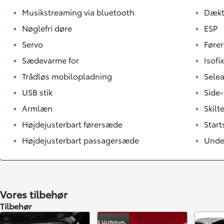
Musikstreaming via bluetooth
Dækt
Nøglefri døre
ESP
Servo
Fører
Sædevarme for
Isofix
Trådløs mobilopladning
Sele
USB stik
Side-
Armlæn
Skil
Højdejusterbart førersæde
Star
Højdejusterbart passagersæde
Unde
Vores tilbehør
Tilbehør