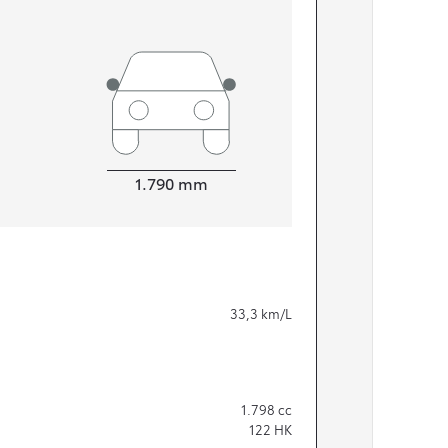
Bredde
1.790
mm
33,3
km/L
1.798
cc
122
HK