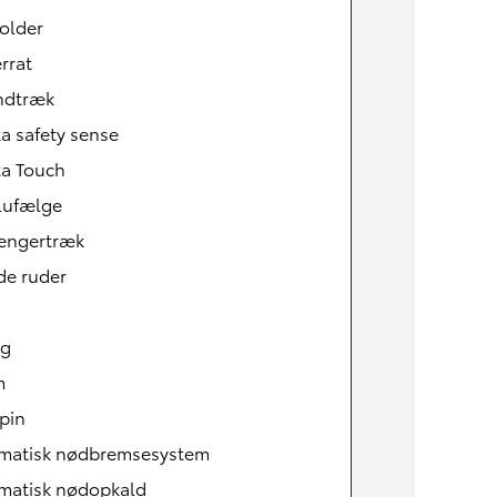
older
rrat
indtræk
a safety sense
ta Touch
lufælge
ngertræk
de ruder
ag
Den nye Yaris Cross
Kommer snart
m
pin
matisk nødbremsesystem
matisk nødopkald