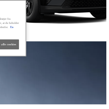
ktøjer fra
er, at du beholder
edenfor.
En
 alle cookies