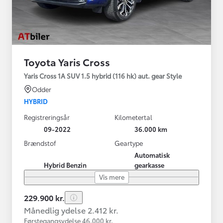
Toyota Yaris Cross
Yaris Cross 1A SUV 1.5 hybrid (116 hk) aut. gear Style
Odder
HYBRID
Registreringsår
Kilometertal
09-2022
36.000 km
Brændstof
Geartype
Automatisk
Hybrid Benzin
gearkasse
Vis mere
229.900 kr.
Månedlig ydelse 2.412 kr.
Førstegangsydelse 46.000 kr.