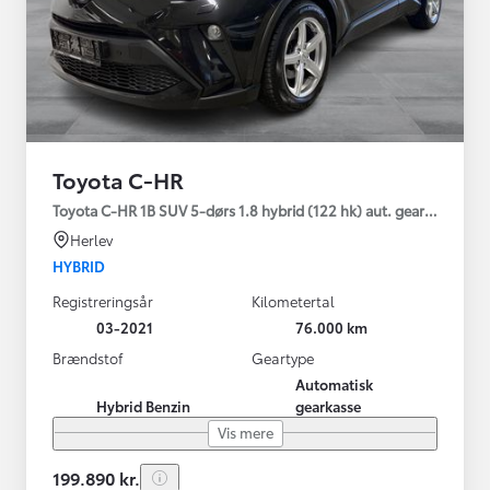
Toyota C-HR
Toyota C-HR 1B SUV 5-dørs 1.8 hybrid (122 hk) aut. gear C-LUB -
Herlev
HYBRID
Registreringsår
Kilometertal
03-2021
76.000 km
Brændstof
Geartype
Automatisk
Hybrid Benzin
gearkasse
Vis mere
199.890 kr.