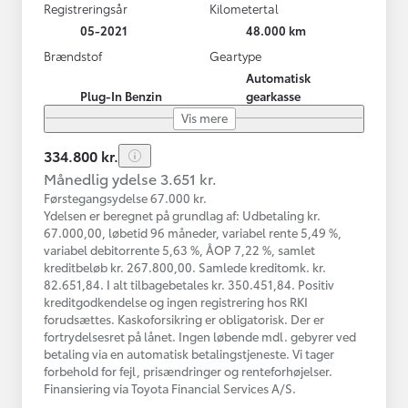
Registreringsår
Kilometertal
05-2021
48.000 km
Brændstof
Geartype
Automatisk
Plug-In Benzin
gearkasse
Vis mere
334.800 kr.
Månedlig ydelse 3.651 kr.
Førstegangsydelse 67.000 kr.
Ydelsen er beregnet på grundlag af: Udbetaling kr.
67.000,00, løbetid 96 måneder, variabel rente 5,49 %,
variabel debitorrente 5,63 %, ÅOP 7,22 %, samlet
kreditbeløb kr. 267.800,00. Samlede kreditomk. kr.
82.651,84. I alt tilbagebetales kr. 350.451,84. Positiv
kreditgodkendelse og ingen registrering hos RKI
forudsættes. Kaskoforsikring er obligatorisk. Der er
fortrydelsesret på lånet. Ingen løbende mdl. gebyrer ved
betaling via en automatisk betalingstjeneste. Vi tager
forbehold for fejl, prisændringer og renteforhøjelser.
Finansiering via Toyota Financial Services A/S.