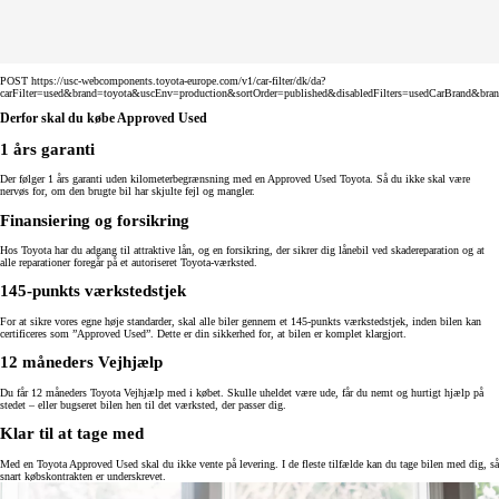
POST https://usc-webcomponents.toyota-europe.com/v1/car-filter/dk/da?
carFilter=used&brand=toyota&uscEnv=production&sortOrder=published&disabledFilters=usedCarBrand&bra
Derfor skal du købe Approved Used
1 års garanti
Der følger 1 års garanti uden kilometerbegrænsning med en Approved Used Toyota. Så du ikke skal være
nervøs for, om den brugte bil har skjulte fejl og mangler.
Finansiering og forsikring
Hos Toyota har du adgang til attraktive lån, og en forsikring, der sikrer dig lånebil ved skadereparation og at
alle reparationer foregår på et autoriseret Toyota-værksted.
145-punkts værkstedstjek
For at sikre vores egne høje standarder, skal alle biler gennem et 145-punkts værkstedstjek, inden bilen kan
certificeres som ”Approved Used”. Dette er din sikkerhed for, at bilen er komplet klargjort.
12 måneders Vejhjælp
Du får 12 måneders Toyota Vejhjælp med i købet. Skulle uheldet være ude, får du nemt og hurtigt hjælp på
stedet – eller bugseret bilen hen til det værksted, der passer dig.
Klar til at tage med
Med en Toyota Approved Used skal du ikke vente på levering. I de fleste tilfælde kan du tage bilen med dig, så
snart købskontrakten er underskrevet.