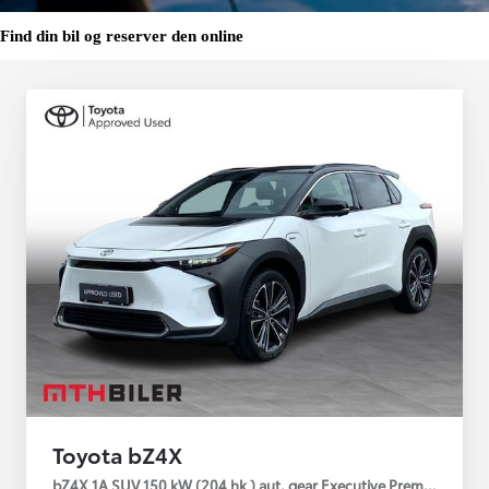
Find din bil og reserver den online
Toyota bZ4X
bZ4X 1A SUV 150 kW (204 hk ) aut. gear Executive Premium