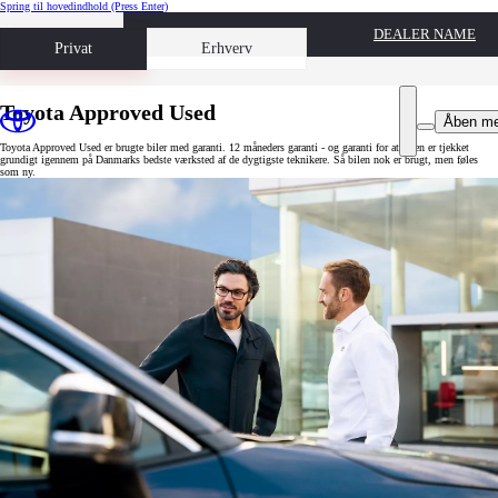
Spring til hovedindhold
(Press Enter)
DEALER NAME
Book prøvetur
Privat
Erhverv
Toyota Approved Used
Åben m
Toyota Approved Used er brugte biler med garanti. 12 måneders garanti - og garanti for at bilen er tjekket
grundigt igennem på Danmarks bedste værksted af de dygtigste teknikere. Så bilen nok er brugt, men føles
som ny.