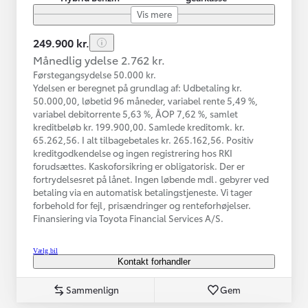
Vis mere
249.900 kr.
Månedlig ydelse 2.762 kr.
Førstegangsydelse 50.000 kr.
Ydelsen er beregnet på grundlag af: Udbetaling kr.
50.000,00, løbetid 96 måneder, variabel rente 5,49 %,
variabel debitorrente 5,63 %, ÅOP 7,62 %, samlet
kreditbeløb kr. 199.900,00. Samlede kreditomk. kr.
65.262,56. I alt tilbagebetales kr. 265.162,56. Positiv
kreditgodkendelse og ingen registrering hos RKI
forudsættes. Kaskoforsikring er obligatorisk. Der er
fortrydelsesret på lånet. Ingen løbende mdl. gebyrer ved
betaling via en automatisk betalingstjeneste. Vi tager
forbehold for fejl, prisændringer og renteforhøjelser.
Finansiering via Toyota Financial Services A/S.
Vælg bil
Kontakt forhandler
Sammenlign
Gem