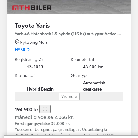
Toyota Yaris
Yaris 4A Hatchback 1.5 hybrid (116 hk) aut. gear Active - Technolo
Nykøbing Mors
HYBRID
Registreringsår
Kilometertal
12-2023
43.000 km
Brændstof
Geartype
Automatisk
Hybrid Benzin
gearkasse
Vis mere
194.900 kr.
Månedlig ydelse 2.066 kr.
Førstegangsydelse 39.000 kr.
Ydelsen er beregnet på grundlag af: Udbetaling kr.
39.000,00, løbetid 96 måneder, variabel rente 3,99 %,