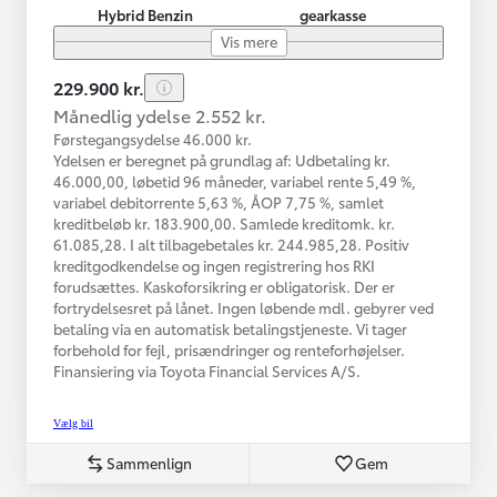
Hybrid Benzin
gearkasse
Vis mere
229.900 kr.
Månedlig ydelse 2.552 kr.
Førstegangsydelse 46.000 kr.
Ydelsen er beregnet på grundlag af: Udbetaling kr.
46.000,00, løbetid 96 måneder, variabel rente 5,49 %,
variabel debitorrente 5,63 %, ÅOP 7,75 %, samlet
kreditbeløb kr. 183.900,00. Samlede kreditomk. kr.
61.085,28. I alt tilbagebetales kr. 244.985,28. Positiv
kreditgodkendelse og ingen registrering hos RKI
forudsættes. Kaskoforsikring er obligatorisk. Der er
fortrydelsesret på lånet. Ingen løbende mdl. gebyrer ved
betaling via en automatisk betalingstjeneste. Vi tager
forbehold for fejl, prisændringer og renteforhøjelser.
Finansiering via Toyota Financial Services A/S.
Vælg bil
Sammenlign
Gem