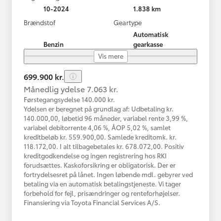
10-2024
1.838 km
Brændstof
Geartype
Automatisk
Benzin
gearkasse
Vis mere
699.900 kr.
Månedlig ydelse 7.063 kr.
Førstegangsydelse 140.000 kr.
Ydelsen er beregnet på grundlag af: Udbetaling kr.
140.000,00, løbetid 96 måneder, variabel rente 3,99 %,
variabel debitorrente 4,06 %, ÅOP 5,02 %, samlet
kreditbeløb kr. 559.900,00. Samlede kreditomk. kr.
118.172,00. I alt tilbagebetales kr. 678.072,00. Positiv
kreditgodkendelse og ingen registrering hos RKI
forudsættes. Kaskoforsikring er obligatorisk. Der er
fortrydelsesret på lånet. Ingen løbende mdl. gebyrer ved
betaling via en automatisk betalingstjeneste. Vi tager
forbehold for fejl, prisændringer og renteforhøjelser.
Finansiering via Toyota Financial Services A/S.