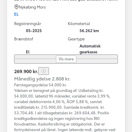
Nykøbing Mors
EL
Registreringsår
Kilometertal
05-2025
56.262 km
Brændstof
Geartype
Automatisk
El
gearkasse
Vis mere
269.900 kr.
Månedlig ydelse 2.808 kr.
Førstegangsydelse 54.000 kr.
Ydelsen er beregnet på grundlag af: Udbetaling kr.
54.000,00, løbetid 96 måneder, variabel rente 3,99 %,
variabel debitorrente 4,06 %, ÅOP 5,88 %, samlet
kreditbeløb kr. 215.900,00. Samlede kreditomk. kr.
53.704,48. I alt tilbagebetales kr. 269.604,48. Positiv
kreditgodkendelse og ingen registrering hos RKI
forudsættes. Kaskoforsikring er obligatorisk. Der er
fortrydelsesret på lånet. Ingen løbende mdl. gebyrer ved