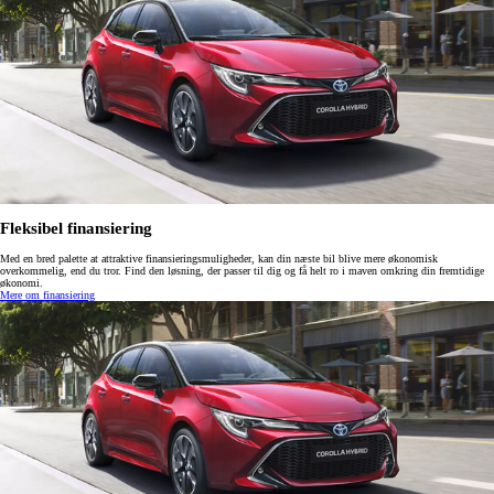
Fleksibel finansiering
Med en bred palette at attraktive finansieringsmuligheder, kan din næste bil blive mere økonomisk
overkommelig, end du tror. Find den løsning, der passer til dig og få helt ro i maven omkring din fremtidige
økonomi.
Mere om finansiering