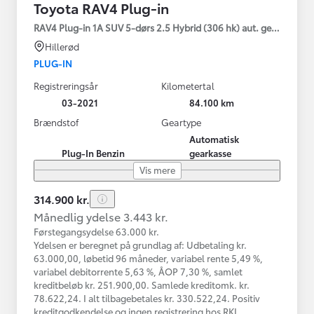
Toyota RAV4 Plug-in
RAV4 Plug-in 1A SUV 5-dørs 2.5 Hybrid (306 hk) aut. gear AWD-i
Hillerød
PLUG-IN
Registreringsår
Kilometertal
03-2021
84.100 km
Brændstof
Geartype
Automatisk
Plug-In Benzin
gearkasse
Vis mere
314.900 kr.
Månedlig ydelse 3.443 kr.
Førstegangsydelse 63.000 kr.
Ydelsen er beregnet på grundlag af: Udbetaling kr.
63.000,00, løbetid 96 måneder, variabel rente 5,49 %,
variabel debitorrente 5,63 %, ÅOP 7,30 %, samlet
kreditbeløb kr. 251.900,00. Samlede kreditomk. kr.
78.622,24. I alt tilbagebetales kr. 330.522,24. Positiv
kreditgodkendelse og ingen registrering hos RKI