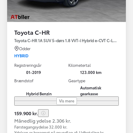
Toyota C-HR
Toyota C-HR 1A SUV 5-dørs 1.8 VVT-i Hybrid e-CVT C-LUB - SMAR
Odder
HYBRID
Registreringsår
Kilometertal
01-2019
123.000 km
Brændstof
Geartype
Automatisk
Hybrid Benzin
gearkasse
Vis mere
159.900 kr.
Månedlig ydelse 2.306 kr.
Førstegangsydelse 32.000 kr.
Ydelsen er beregnet på grundlag af: Udbetaling kr.