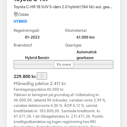
Toyota C-HR 1B SUV 5-dørs 2.0 hybrid (184 hk) aut. gear C-HIC
Odder
HYBRID
Registreringsår
Kilometertal
01-2023
61.000 km
Brændstof
Geartype
Automatisk
Hybrid Benzin
gearkasse
Vis mere
229.800 kr.
Månedlig ydelse 2.411 kr.
Førstegangsydelse 46.000 kr.
Ydelsen er beregnet på grundlag af: Udbetaling kr.
46.000,00, løbetid 96 måneder, variabel rente 3,99 %,
variabel debitorrente 4,06 %, ÅOP 6,12 %, samlet
kreditbeløb kr. 183.800,00. Samlede kreditomk. kr.
47.671,36. I alt tilbagebetales kr. 231.471,36. Positiv
kreditgodkendelse og ingen registrering hos RKI
forudsættes. Kaskoforsikring er obligatorisk. Der er