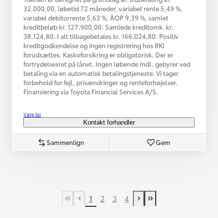
32.000,00, løbetid 72 måneder, variabel rente 5,49 %,
variabel debitorrente 5,63 %, ÅOP 9,39 %, samlet
kreditbeløb kr. 127.900,00. Samlede kreditomk. kr.
38.124,80. I alt tilbagebetales kr. 166.024,80. Positiv
kreditgodkendelse og ingen registrering hos RKI
forudsættes. Kaskoforsikring er obligatorisk. Der er
fortrydelsesret på lånet. Ingen løbende mdl. gebyrer ved
betaling via en automatisk betalingstjeneste. Vi tager
forbehold for fejl, prisændringer og renteforhøjelser.
Finansiering via Toyota Financial Services A/S.
Vælg bil
Kontakt forhandler
Sammenlign
Gem
1
2
3
4
First Page
Tidligere side
Næste side
Last Page