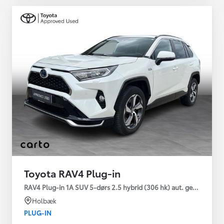
Toyota RAV4 Plug-in
RAV4 Plug-in 1A SUV 5-dørs 2.5 hybrid (306 hk) aut. gear AWD-i
Holbæk
PLUG-IN