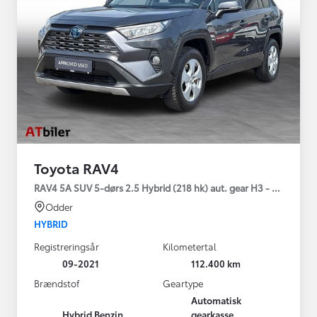
Toyota RAV4
RAV4 5A SUV 5-dørs 2.5 Hybrid (218 hk) aut. gear H3 - Comfort
Odder
HYBRID
Registreringsår
Kilometertal
09-2021
112.400 km
Brændstof
Geartype
Automatisk
Hybrid Benzin
gearkasse