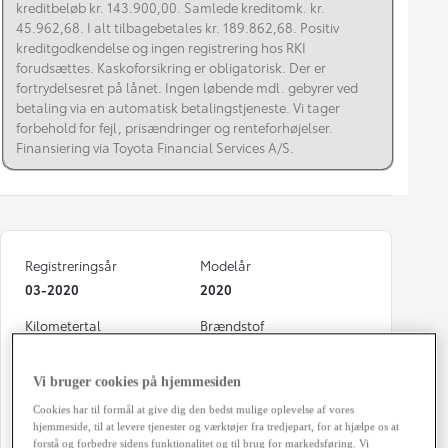
kreditbeløb kr. 143.900,00. Samlede kreditomk. kr.
45.962,68. I alt tilbagebetales kr. 189.862,68. Positiv
kreditgodkendelse og ingen registrering hos RKI
forudsættes. Kaskoforsikring er obligatorisk. Der er
fortrydelsesret på lånet. Ingen løbende mdl. gebyrer ved
betaling via en automatisk betalingstjeneste. Vi tager
forbehold for fejl, prisændringer og renteforhøjelser.
Finansiering via Toyota Financial Services A/S.
Registreringsår
Modelår
03-2020
2020
Kilometertal
Brændstof
72.000 km
Hybrid Benzin
Vi bruger cookies på hjemmesiden
Karosseri
Hestekræfter
Stationcar
122 HK
Cookies har til formål at give dig den bedst mulige oplevelse af vores
hjemmeside, til at levere tjenester og værktøjer fra tredjepart, for at hjælpe os at
Geartype
Døre
forstå og forbedre sidens funktionalitet og til brug for markedsføring. Vi