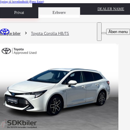
Spring til hovedindhold
(Press Enter)
DEALER NAME
Book prøvetur
Privat
Erhverv
Du er her
:
Åben menu
Brugte biler
Toyota Corolla HB/TS