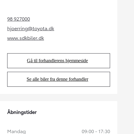
98 927000
(Opens in new tab)
hjoerring@toyota.dk
(Opens in new tab)
www.sdkbiler.dk
(Opens in new tab)
Gå til forhandlerens hjemmeside
(Opens in new tab)
Se alle biler fra denne forhandler
(Opens in new tab)
Åbningstider
Mandag
09:00 - 17:30