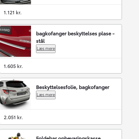
1.121 kr.
bagkofanger beskyttelses plase -
stål
Læs mere
1.605 kr.
Beskyttelsesfolie, bagkofanger
Læs mere
2.051 kr.
Foldebar opbevaringskasse