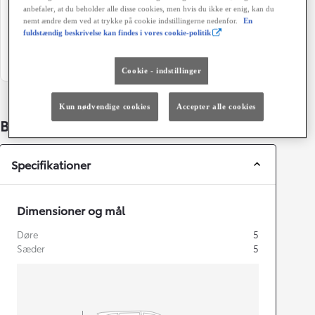
anbefaler, at du beholder alle disse cookies, men hvis du ikke er enig, kan du
Automatisk gearkasse
5
nemt ændre dem ved at trykke på cookie indstillingerne nedenfor.
En
fuldstændig beskrivelse kan findes i vores cookie-politik
Farve
Grøn ejerafgift (årligt)
Hvidmetal
1.280 kr.
Cookie - indstillinger
Kun nødvendige cookies
Accepter alle cookies
Bildetaljer
Specifikationer
Dimensioner og mål
Døre
5
Sæder
5