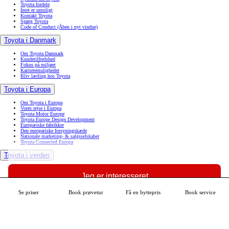
Toyota fordele
Intet er umuligt
Kontakt Toyota
Spørg Toyota
Code of Conduct
(Åben i nyt vindue)
Toyota i Danmark
Om Toyota Danmark
Kundetilfredshed
Fokus på miljøet
Karrieremuligheder
Bliv lærling hos Toyota
Toyota i Europa
Om Toyota i Europa
Vores rejse i Europa
Toyota Motor Europe
Toyota Europe Design Development
Europæiske fabrikker
Den europæiske forsyningskæde
Nationale marketing- & salgsselskaber
Toyota Connected Europa
Toyota i verden
Toyota til glæde for alle
Toyota i verden
Jeg er interesseret
Toyotas vision & filosofi
Mangfoldighed, diversitet & inklusion
Toyota kvalitet
Se priser
Book prøvetur
Få en byttepris
Book service
Se mere om din bil
Innovation
Derfor bør du vælge Toyota
Find Toyota-forhandler
Book service
Book prøvetur