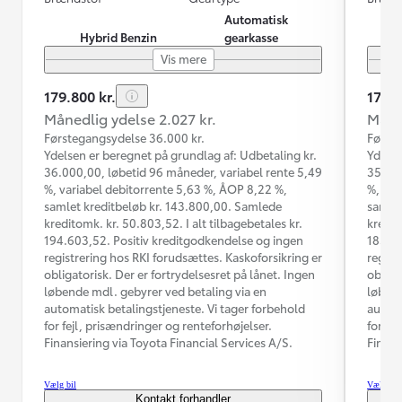
Automatisk
Hybrid Benzin
gearkasse
Vis mere
179.800 kr.
174.9
Månedlig ydelse 2.027 kr.
Måned
Førstegangsydelse 36.000 kr.
Første
Ydelsen er beregnet på grundlag af: Udbetaling kr.
Ydelse
36.000,00, løbetid 96 måneder, variabel rente 5,49
35.000
%, variabel debitorrente 5,63 %, ÅOP 8,22 %,
%, var
samlet kreditbeløb kr. 143.800,00. Samlede
samlet
kreditomk. kr. 50.803,52. I alt tilbagebetales kr.
kredit
194.603,52. Positiv kreditgodkendelse og ingen
185.03
registrering hos RKI forudsættes. Kaskoforsikring er
regist
obligatorisk. Der er fortrydelsesret på lånet. Ingen
obliga
løbende mdl. gebyrer ved betaling via en
løbend
automatisk betalingstjeneste. Vi tager forbehold
automa
for fejl, prisændringer og renteforhøjelser.
for fe
Finansiering via Toyota Financial Services A/S.
Finans
Vælg bil
Vælg bil
Kontakt forhandler