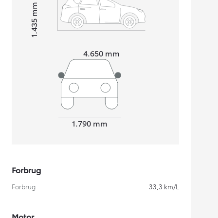
mm
1.435
Højt
Længde
4.650
mm
Bredde
1.790
mm
Forbrug
Forbrug
33,3
km/L
Motor