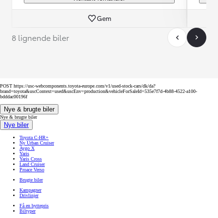
Gem
8 lignende biler
POST https://usc-webcomponents.toyota-europe.com/v1/used-stock-cars/dk/da?
brand=toyota&uscContext=used&uscEnv=production&vehicleForSaleId=535e7f7d-4b88-4522-a100-
bdddac00196f
Nye & brugte biler
Nye & brugte biler
Nye biler
Toyota C-HR+
Ny Urban Cruiser
Aygo X
Yaris
Yaris Cross
Land Cruiser
Proace Verso
Brugte biler
Kampagner
Drivlinjer
Få en byttepris
Biltyper