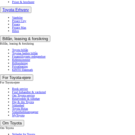
Priser & brochurer
Toyota Erhverv
Varebiler
Proace City
Proace
Proace Max
Hilux
Billån, leasing & forsikring
Billån, leasing & forsikring
Toyota billån
Toyotas bedste billån
Finanstilsynets redegørelser
Referencerenter
Bilforsikring
Privatleasing
KINTO Danmark
For Toyota-ejere
For Toyota-ejere
Book service
Find forhandler & værksted
Om Toyota service
Reservedele & tilbehør
Dig & din Toyota
Sikkerhed
Toyota Relax
Sikkerhedskampagner
MyToyota
Om Toyota
Om Toyota
Nyheder fra Toyota