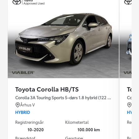
Toyota Corolla HB/TS
Toy
Corolla 3A Touring Sports 5-dørs 1.8 hybrid (122 hk) aut. gear H3
Coroll
Århus V
Kas
HYBRID
HYBR
Registreringsår
Kilometertal
Regist
10-2020
100.000 km
Brændstof
Geartype
Brænd