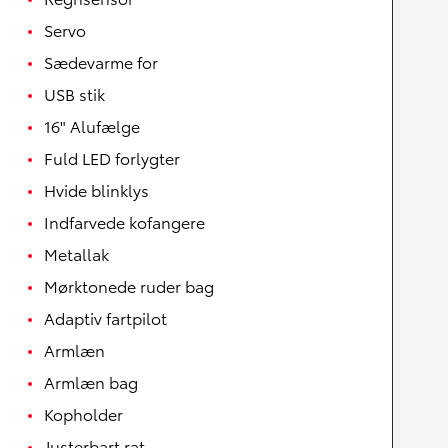
Servo
Sædevarme for
USB stik
16" Alufælge
Fuld LED forlygter
Hvide blinklys
Indfarvede kofangere
Metallak
Mørktonede ruder bag
Adaptiv fartpilot
Armlæn
Armlæn bag
Kopholder
Justerbart rat