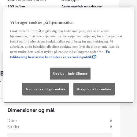
103 g/km
Automatisk gearkasse
Døre
Farve
Vi bruger cookies på hjemmesiden
5
6X1 Oxide Bronze
Cookies har til formål at give dig den bedst mulige oplevelse af vores
Grøn ejerafgift (årligt)
hjemmeside, til at levere tjenester og værktøjer fra tredjepart, for at hjælpe os at
forstå og forbedre sidens funktionalitet og til brug for markedsføring. Vi
1.280 kr.
anbefaler, at du beholder alle disse cookies, men hvis du ikke er enig, kan du
nemt ændre dem ved at trykke på cookie indstillingerne nedenfor.
En
fuldstændig beskrivelse kan findes i vores cookie-politik
Bildetaljer
Cookie - indstillinger
Specifikationer
Kun nødvendige cookies
Accepter alle cookies
Dimensioner og mål
Døre
5
Sæder
5