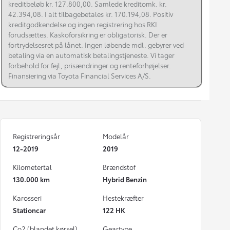
kreditbeløb kr. 127.800,00. Samlede kreditomk. kr.
42.394,08. I alt tilbagebetales kr. 170.194,08. Positiv
kreditgodkendelse og ingen registrering hos RKI
forudsættes. Kaskoforsikring er obligatorisk. Der er
fortrydelsesret på lånet. Ingen løbende mdl. gebyrer ved
betaling via en automatisk betalingstjeneste. Vi tager
forbehold for fejl, prisændringer og renteforhøjelser.
Finansiering via Toyota Financial Services A/S.
Registreringsår
Modelår
12-2019
2019
Kilometertal
Brændstof
130.000 km
Hybrid Benzin
Karosseri
Hestekræfter
Stationcar
122 HK
Co2 (blandet kørsel)
Geartype