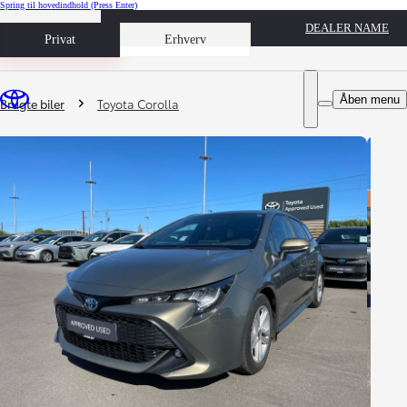
Spring til hovedindhold
(Press Enter)
DEALER NAME
Book prøvetur
Privat
Erhverv
Du er her
:
Åben menu
Brugte biler
Toyota Corolla