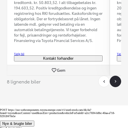
kreditomk. kr. 50.803,52. I alt tilbagebetales kr.
kredit
194.603,52. Positiv kreditgodkendelse og ingen
204.87
registrering hos RKI forudsættes. Kaskoforsikring er
regist
obligatorisk. Der er fortrydelsesret på lånet. Ingen
obliga
løbende mdl. gebyrer ved betaling via en
løbend
automatisk betalingstjeneste. Vi tager forbehold
automa
for fejl, prisændringer og renteforhøjelser.
for fe
Finansiering via Toyota Financial Services A/S.
Finans
Vælg bil
Vælg bil
Kontakt forhandler
Gem
8 lignende biler
POST https://usc-webcomponents.toyota-europe.com/v1/used-stock-cars/dk/da?
brand=toyota&uscContext=used&uscEnv=production&vehicleForSaleId=a2cc7694-b8bc-40aa-a718-
9291ff470e5e
Nye & brugte biler