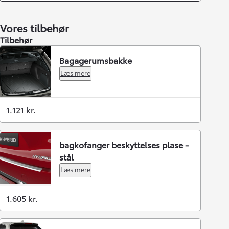
Vores tilbehør
Tilbehør
Bagagerumsbakke
Læs mere
1.121 kr.
bagkofanger beskyttelses plase -
stål
Læs mere
1.605 kr.