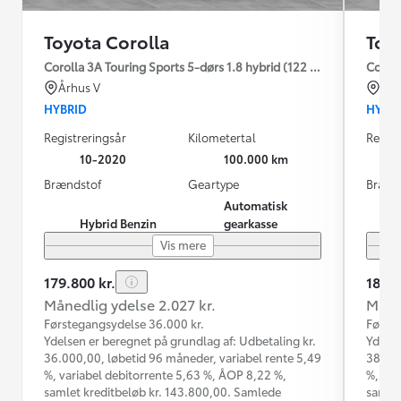
Toyota Corolla
Toy
Corolla 3A Touring Sports 5-dørs 1.8 hybrid (122 hk) aut. gear H3
Coroll
Århus V
Hol
HYBRID
HYBR
Registreringsår
Kilometertal
Regist
10-2020
100.000 km
Brændstof
Geartype
Brænd
Automatisk
Hybrid Benzin
gearkasse
Vis mere
179.800 kr.
189.9
Månedlig ydelse 2.027 kr.
Måned
Førstegangsydelse 36.000 kr.
Første
Ydelsen er beregnet på grundlag af: Udbetaling kr.
Ydelse
36.000,00, løbetid 96 måneder, variabel rente 5,49
38.000
%, variabel debitorrente 5,63 %, ÅOP 8,22 %,
%, var
samlet kreditbeløb kr. 143.800,00. Samlede
samlet