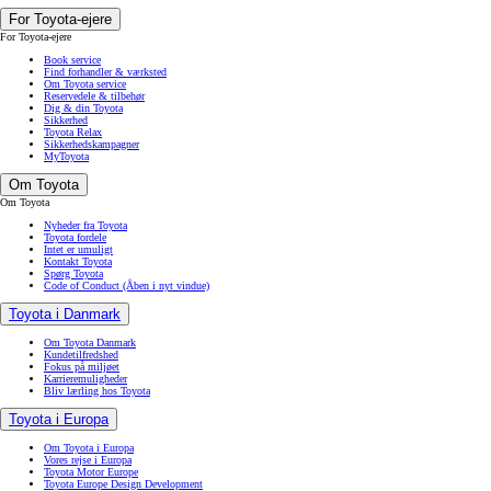
For Toyota-ejere
For Toyota-ejere
Book service
Find forhandler & værksted
Om Toyota service
Reservedele & tilbehør
Dig & din Toyota
Sikkerhed
Toyota Relax
Sikkerhedskampagner
MyToyota
Om Toyota
Om Toyota
Nyheder fra Toyota
Toyota fordele
Intet er umuligt
Kontakt Toyota
Spørg Toyota
Code of Conduct
(Åben i nyt vindue)
Toyota i Danmark
Om Toyota Danmark
Kundetilfredshed
Fokus på miljøet
Karrieremuligheder
Bliv lærling hos Toyota
Toyota i Europa
Om Toyota i Europa
Vores rejse i Europa
Toyota Motor Europe
Toyota Europe Design Development