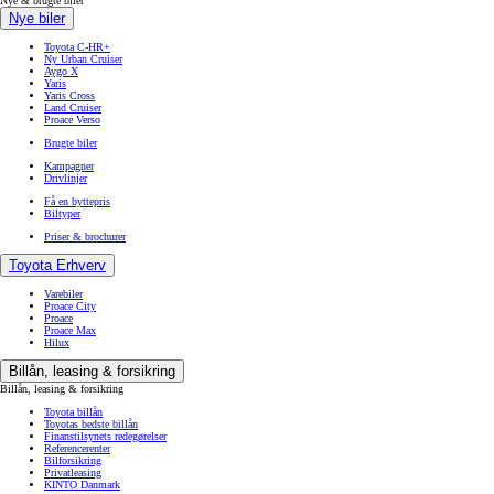
Nye & brugte biler
Nye biler
Toyota C-HR+
Ny Urban Cruiser
Aygo X
Yaris
Yaris Cross
Land Cruiser
Proace Verso
Brugte biler
Kampagner
Drivlinjer
Få en byttepris
Biltyper
Priser & brochurer
Toyota Erhverv
Varebiler
Proace City
Proace
Proace Max
Hilux
Billån, leasing & forsikring
Billån, leasing & forsikring
Toyota billån
Toyotas bedste billån
Finanstilsynets redegørelser
Referencerenter
Bilforsikring
Privatleasing
KINTO Danmark