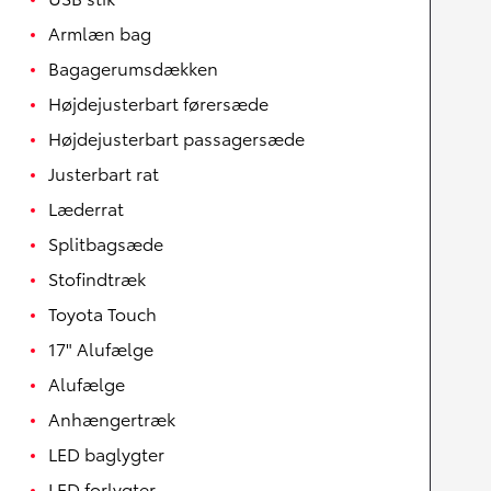
Armlæn bag
Bagagerumsdækken
Højdejusterbart førersæde
Højdejusterbart passagersæde
Justerbart rat
Læderrat
Splitbagsæde
Stofindtræk
Toyota Touch
17" Alufælge
Alufælge
Anhængertræk
LED baglygter
LED forlygter