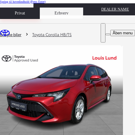
Spring til hovedindhold
(Press Enter)
DEALER NAME
Book prøvetur
Privat
Erhverv
Du er her
:
Åben menu
Brugte biler
Toyota Corolla HB/TS