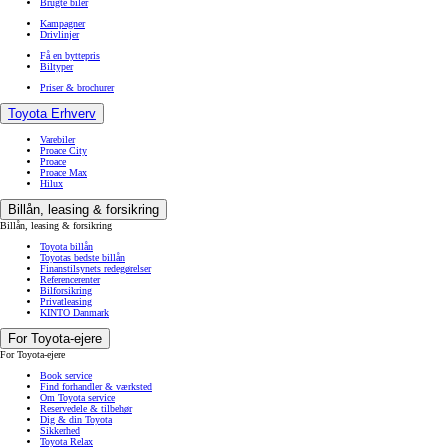
Brugte biler
Kampagner
Drivlinjer
Få en byttepris
Biltyper
Priser & brochurer
Toyota Erhverv
Varebiler
Proace City
Proace
Proace Max
Hilux
Billån, leasing & forsikring
Billån, leasing & forsikring
Toyota billån
Toyotas bedste billån
Finanstilsynets redegørelser
Referencerenter
Bilforsikring
Privatleasing
KINTO Danmark
For Toyota-ejere
For Toyota-ejere
Book service
Find forhandler & værksted
Om Toyota service
Reservedele & tilbehør
Dig & din Toyota
Sikkerhed
Toyota Relax