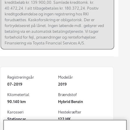
kreditbeløb kr. 139.900,00. Samlede kreditomk. kr.
40.472,24. I alt tilbagebetales kr. 180.372,24. Positiv
kreditgodkendelse og ingen registrering hos RKI
forudsættes. Kaskoforsikring er obligatorisk. Der er
fortrydelsesret på lånet. Ingen løbende mdl. gebyrer ved
betaling via en automatisk betalingstjeneste. Vi tager
forbehold for fejl, prisændringer og renteforhøjelser.
Finansiering via Toyota Financial Services A/S.
Registreringsår
Modelår
07-2019
2019
Kilometertal
Brændstof
90.140 km
Hybrid Benzin
Karosseri
Hestekræfter
Stationcar
122 HK
Co2 (blandet kørsel)
Geartype