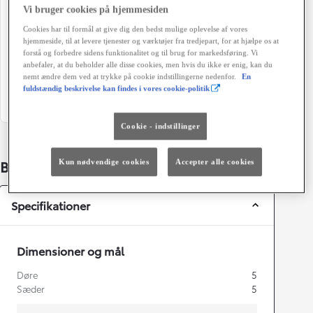
Vi bruger cookies på hjemmesiden
76 g/km
Automatisk gearkasse
Cookies har til formål at give dig den bedst mulige oplevelse af vores
Døre
Farve
hjemmeside, til at levere tjenester og værktøjer fra tredjepart, for at hjælpe os at
forstå og forbedre sidens funktionalitet og til brug for markedsføring. Vi
5
Flame Red
anbefaler, at du beholder alle disse cookies, men hvis du ikke er enig, kan du
nemt ændre dem ved at trykke på cookie indstillingerne nedenfor.
En
Grøn ejerafgift (årligt)
fuldstændig beskrivelse kan findes i vores cookie-politik
1.280 kr.
Cookie - indstillinger
Bildetaljer
Kun nødvendige cookies
Accepter alle cookies
Specifikationer
Dimensioner og mål
Døre
5
Sæder
5