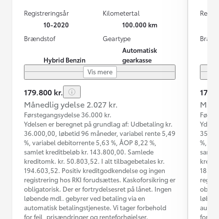
Registreringsår
Kilometertal
Regist
10-2020
100.000 km
Brændstof
Geartype
Brænd
Automatisk
Hybrid Benzin
gearkasse
Vis mere
179.800 kr.
174.9
Månedlig ydelse 2.027 kr.
Måned
Førstegangsydelse 36.000 kr.
Første
Ydelsen er beregnet på grundlag af: Udbetaling kr.
Ydelse
36.000,00, løbetid 96 måneder, variabel rente 5,49
35.000
%, variabel debitorrente 5,63 %, ÅOP 8,22 %,
%, var
samlet kreditbeløb kr. 143.800,00. Samlede
samlet
kreditomk. kr. 50.803,52. I alt tilbagebetales kr.
kredit
194.603,52. Positiv kreditgodkendelse og ingen
185.03
registrering hos RKI forudsættes. Kaskoforsikring er
regist
obligatorisk. Der er fortrydelsesret på lånet. Ingen
obliga
løbende mdl. gebyrer ved betaling via en
løbend
automatisk betalingstjeneste. Vi tager forbehold
automa
for fejl, prisændringer og renteforhøjelser.
for fe