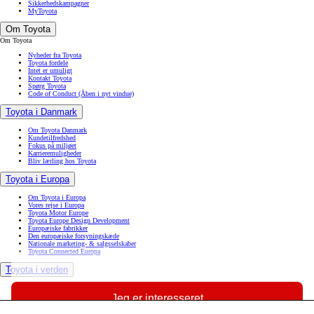
Sikkerhedskampagner
MyToyota
Om Toyota
Om Toyota
Nyheder fra Toyota
Toyota fordele
Intet er umuligt
Kontakt Toyota
Spørg Toyota
Code of Conduct
(Åben i nyt vindue)
Toyota i Danmark
Om Toyota Danmark
Kundetilfredshed
Fokus på miljøet
Karrieremuligheder
Bliv lærling hos Toyota
Toyota i Europa
Om Toyota i Europa
Vores rejse i Europa
Toyota Motor Europe
Toyota Europe Design Development
Europæiske fabrikker
Den europæiske forsyningskæde
Nationale marketing- & salgsselskaber
Toyota Connected Europa
Toyota i verden
Toyota til glæde for alle
Toyota i verden
Jeg er interesseret
Toyotas vision & filosofi
Mangfoldighed, diversitet & inklusion