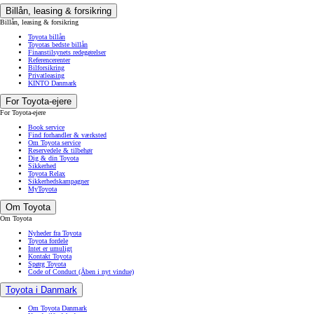
Billån, leasing & forsikring
Billån, leasing & forsikring
Toyota billån
Toyotas bedste billån
Finanstilsynets redegørelser
Referencerenter
Bilforsikring
Privatleasing
KINTO Danmark
For Toyota-ejere
For Toyota-ejere
Book service
Find forhandler & værksted
Om Toyota service
Reservedele & tilbehør
Dig & din Toyota
Sikkerhed
Toyota Relax
Sikkerhedskampagner
MyToyota
Om Toyota
Om Toyota
Nyheder fra Toyota
Toyota fordele
Intet er umuligt
Kontakt Toyota
Spørg Toyota
Code of Conduct
(Åben i nyt vindue)
Toyota i Danmark
Om Toyota Danmark