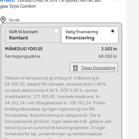
gear Style Comfort
Varde
Skift til kontant
Skift til kontant
Vælg finansiering
Kontant
Finansiering
MÅNEDLIG YDELSE
3.502 kr.
Førstegangsydelse
68.000 kr.
Tilpas finansiering
Ydelsen er beregnet på grundlag af: Udbetaling kr.
68.000,00, løbetid 96 måneder, variabel rente 3,99 %,
variabel debitorrente 4,06 %, ÅOP 5,60 %, samlet
kreditbeløb kr. 271.900,00. Samlede kreditomk. kr.
64.262,24. I alt tilbagebetales kr. 336.162,24. Positiv
kreditgodkendelse og ingen registrering hos RKI
forudsættes. Kaskoforsikring er obligatorisk. Der er
fortrydelsesret på lånet. Ingen løbende mdl. gebyrer ved
betaling via en automatisk betalingstjeneste. Vi tager
forbehold for fejl, prisændringer og renteforhøjelser.