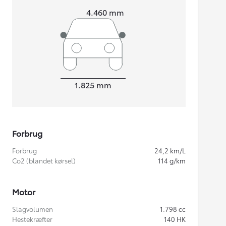
Længde
4.460
mm
Bredde
1.825
mm
Forbrug
Forbrug
24,2
km/L
Co2 (blandet kørsel)
114
g/km
Motor
Slagvolumen
1.798
cc
Hestekræfter
140
HK