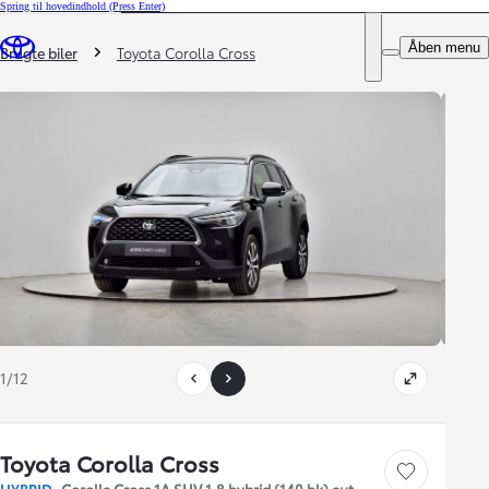
Spring til hovedindhold
(Press Enter)
DEALER NAME
Du er her
:
Åben menu
Book prøvetur
Brugte biler
Toyota Corolla Cross
1/12
Toyota Corolla Cross
Gem bil
HYBRID
Corolla Cross 1A SUV 1.8 hybrid (140 hk) aut.