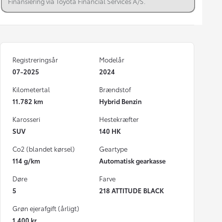
Finansiering via Toyota Financial Services A/S.
Registreringsår
Modelår
07-2025
2024
Kilometertal
Brændstof
11.782 km
Hybrid Benzin
Karosseri
Hestekræfter
SUV
140 HK
Co2 (blandet kørsel)
Geartype
114 g/km
Automatisk gearkasse
Døre
Farve
5
218 ATTITUDE BLACK
Grøn ejerafgift (årligt)
1.400 kr.