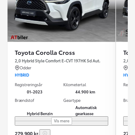
Toyota Corolla Cross
Toy
2,0 Hybrid Style Comfort E-CVT 197HK 5d Aut.
2,0 Hy
Odder
Hjø
HYBRID
HYBR
Registreringsår
Kilometertal
Regist
01-2023
44.900 km
Brændstof
Geartype
Brænd
Automatisk
Hybrid Benzin
gearkasse
Vis mere
279.900 kr.
279.9