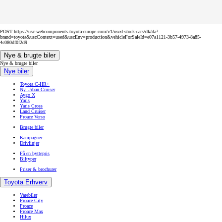
POST https://usc-webcomponents.toyota-europe.com/v1/used-stock-cars/dk/da?
brand=toyota&uscContext=used&uscEnv=production&vehicleForSaleId=e07a1121-3b57-4973-8a85-
4c080df0f2d9
Nye & brugte biler
Nye & brugte biler
Nye biler
Toyota C-HR+
Ny Urban Cruiser
Aygo X
Yaris
Yaris Cross
Land Cruiser
Proace Verso
Brugte biler
Kampagner
Drivlinjer
Få en byttepris
Biltyper
Priser & brochurer
Toyota Erhverv
Varebiler
Proace City
Proace
Proace Max
Hilux