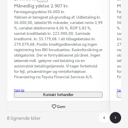
Månedlig ydelse 2.907 kr.
Måned
Førstegangsydelse 56.000 kr.
Første
Ydelsen er beregnet på grundlag af: Udbetaling kr.
Ydelse
56.000,00, løbetid 96 måneder, variabel rente 3,99
56.000
%, variabel debitorrente 4,06 %, ÅOP 5,83 %,
%, var
samlet kreditbeløb kr. 223.900,00. Samlede
samlet
kreditomk. kr. 55.179,68. I alt tilbagebetales kr.
kredit
279.079,68. Positiv kreditgodkendelse og ingen
279.07
registrering hos RKI forudsættes. Kaskoforsikring er
regist
obligatorisk. Der er fortrydelsesret på lånet. Ingen
obliga
løbende mdl. gebyrer ved betaling via en
løbend
automatisk betalingstjeneste. Vi tager forbehold
automa
for fejl, prisændringer og renteforhøjelser.
for fe
Finansiering via Toyota Financial Services A/S.
Finans
Vælg bil
Vælg bil
Kontakt forhandler
Gem
8 lignende biler