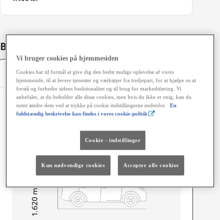
Bildetaljer
Vi bruger cookies på hjemmesiden
Specifikationer
Cookies har til formål at give dig den bedst mulige oplevelse af vores
hjemmeside, til at levere tjenester og værktøjer fra tredjepart, for at hjælpe os at
forstå og forbedre sidens funktionalitet og til brug for markedsføring. Vi
anbefaler, at du beholder alle disse cookies, men hvis du ikke er enig, kan du
Dimensioner og mål
nemt ændre dem ved at trykke på cookie indstillingerne nedenfor.
En
fuldstændig beskrivelse kan findes i vores cookie-politik
Døre
5
Sæder
5
Cookie - indstillinger
Kun nødvendige cookies
Accepter alle cookies
mm
1.620
Højt