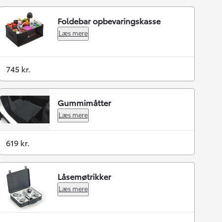
Foldebar opbevaringskasse
Læs mere
745 kr.
Gummimåtter
Læs mere
619 kr.
Låsemøtrikker
Læs mere