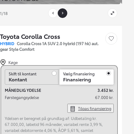
1/18
Toyota Corolla Cross
Gem bil
HYBRID
Corolla Cross 1A SUV 2.0 hybrid (197 hk) aut.
gear Style Comfort
Køge
Skift til kontant
Skift til kontant
Vælg finansiering
Kontant
Finansiering
MÅNEDLIG YDELSE
3.452 kr.
Førstegangsydelse
67.000 kr.
Tilpas finansiering
Ydelsen er beregnet på grundlag af: Udbetaling kr.
67.000,00, løbetid 96 måneder, variabel rente 3,99 %,
variabel debitorrente 4,06 %, ÅOP 5,61 %, samlet