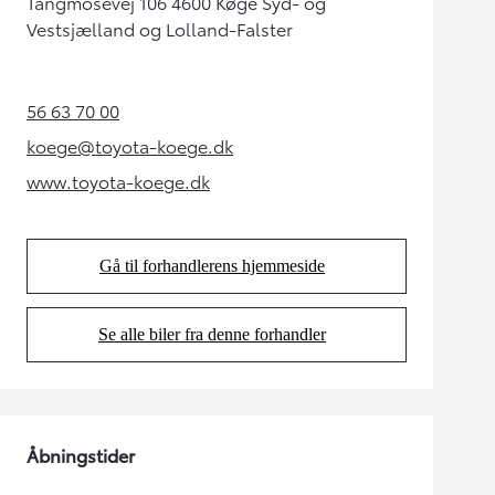
Tangmosevej 106 4600 Køge Syd- og
Vestsjælland og Lolland-Falster
56 63 70 00
(Opens in new tab)
koege@toyota-koege.dk
(Opens in new tab)
www.toyota-koege.dk
(Opens in new tab)
Gå til forhandlerens hjemmeside
(Opens in new tab)
Se alle biler fra denne forhandler
(Opens in new tab)
Åbningstider