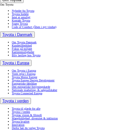
Om Toyota
Nyheder fra Toyota
Toyota fordele
Intet er umuligt
Kontakt Toyota
Spørg Toyota
Code of Conduct
(Åben i nyt vindue)
Toyota i Danmark
Om Toyota Danmark
Kundetilfredshed
Fokus på miljøet
Karrieremuligheder
Bliv lærling hos Toyota
Toyota i Europa
Om Toyota i Europa
Vores rejse i Europa
Toyota Motor Europe
Toyota Europe Design Development
Europæiske fabrikker
Den europæiske forsyningskæde
Nationale marketing- & salgsselskaber
Toyota Connected Europa
Toyota i verden
Toyota til glæde for alle
Toyota i verden
Toyotas vision & filosofi
Mangfoldighed, diversitet & inklusion
Toyota kvalitet
Innovation
Derfor bør du vælge Toyota