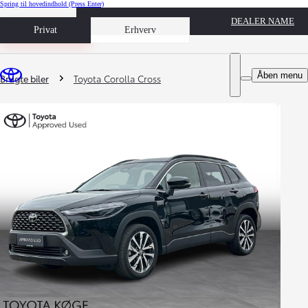
Spring til hovedindhold
(Press Enter)
DEALER NAME
Book prøvetur
Privat
Erhverv
Du er her
:
Åben menu
Brugte biler
Toyota Corolla Cross