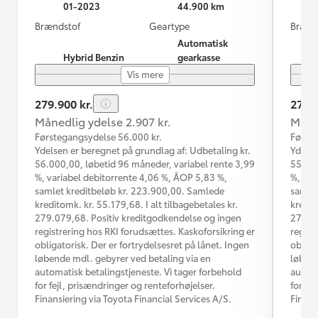
01-2023
44.900 km
Brændstof
Geartype
Brænd
Automatisk
Hybrid Benzin
gearkasse
Vis mere
279.900 kr.
274.7
Månedlig ydelse 2.907 kr.
Måned
Førstegangsydelse 56.000 kr.
Første
Ydelsen er beregnet på grundlag af: Udbetaling kr.
Ydelse
56.000,00, løbetid 96 måneder, variabel rente 3,99
55.000
%, variabel debitorrente 4,06 %, ÅOP 5,83 %,
%, var
samlet kreditbeløb kr. 223.900,00. Samlede
samlet
kreditomk. kr. 55.179,68. I alt tilbagebetales kr.
kredit
279.079,68. Positiv kreditgodkendelse og ingen
274.16
registrering hos RKI forudsættes. Kaskoforsikring er
regist
obligatorisk. Der er fortrydelsesret på lånet. Ingen
obliga
løbende mdl. gebyrer ved betaling via en
løbend
automatisk betalingstjeneste. Vi tager forbehold
automa
for fejl, prisændringer og renteforhøjelser.
for fe
Finansiering via Toyota Financial Services A/S.
Finans