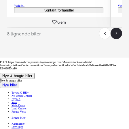
Vælg bil
Vælg bil
Kontakt forhandler
Gem
8 lignende biler
POST https://usc-webcomponents.toyota-europe.com/v1/used-stock-cars/dk/da?
brand=toyota&uscContext=used&uscEnv=production&vehicleForSaleId=add9ebbe-4f8e-461b-919e-
82409653ca10
Nye & brugte biler
Nye & brugte biler
Nye biler
Toyota C-HR+
Ny Urban Cruiser
Aygo X
Yaris
Yaris Cross
Land Cruiser
Proace Verso
Brugte biler
Kampagner
Drivlinjer