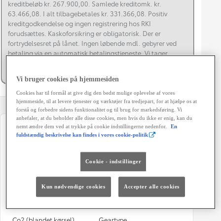
kreditbeløb kr. 267.900,00. Samlede kreditomk. kr.
63.466,08. I alt tilbagebetales kr. 331.366,08. Positiv
kreditgodkendelse og ingen registrering hos RKI
forudsættes. Kaskoforsikring er obligatorisk. Der er
fortrydelsesret på lånet. Ingen løbende mdl. gebyrer ved
betaling via en automatisk betalingstjeneste. Vi tager
forbehold for fejl, prisændringer og renteforhøjelser.
Finansiering via Toyota Financial Services A/S.
Vi bruger cookies på hjemmesiden
Cookies har til formål at give dig den bedst mulige oplevelse af vores
hjemmeside, til at levere tjenester og værktøjer fra tredjepart, for at hjælpe os at
forstå og forbedre sidens funktionalitet og til brug for markedsføring. Vi
anbefaler, at du beholder alle disse cookies, men hvis du ikke er enig, kan du
nemt ændre dem ved at trykke på cookie indstillingerne nedenfor.
En
Registreringsår
Modelår
fuldstændig beskrivelse kan findes i vores cookie-politik
07-2025
2025
Kilometertal
Brændstof
Cookie - indstillinger
5.642 km
Hybrid Benzin
Kun nødvendige cookies
Accepter alle cookies
Karosseri
Hestekræfter
SUV
197 HK
Co2 (blandet kørsel)
Geartype