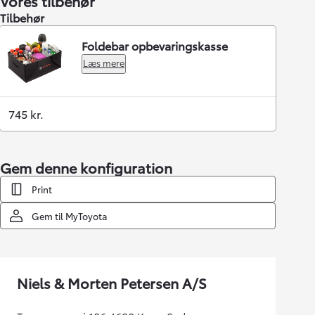
Vores tilbehør
Tilbehør
Foldebar opbevaringskasse
Læs mere
745 kr.
Gem denne konfiguration
Print
Gem til MyToyota
Niels & Morten Petersen A/S