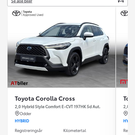
Se alle biler
Toyota Corolla Cross
Toy
2,0 Hybrid Style Comfort E-CVT 197HK 5d Aut.
2,0 Hy
Odder
Ran
HYBRID
HYBR
Registreringsår
Kilometertal
Regist