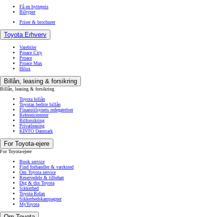
Få en byttepris
Biltyper
Priser & brochurer
Toyota Erhverv
Varebiler
Proace City
Proace
Proace Max
Hilux
Billån, leasing & forsikring
Billån, leasing & forsikring
Toyota billån
Toyotas bedste billån
Finanstilsynets redegørelser
Referencerenter
Bilforsikring
Privatleasing
KINTO Danmark
For Toyota-ejere
For Toyota-ejere
Book service
Find forhandler & værksted
Om Toyota service
Reservedele & tilbehør
Dig & din Toyota
Sikkerhed
Toyota Relax
Sikkerhedskampagner
MyToyota
Om Toyota