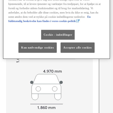
hjemmeside, til at levere tjenester og værktøjer fra tredjepart, for at hjælpe os at
Dimensioner og mål
forstå og forbedre sidens funktionalitet og til brug for markedsføring. Vi
anbefaler, at du beholder alle disse cookies, men hvis du ikke er enig, kan du
Døre
5
nemt ændre dem ved at trykke på cookie indstillingerne nedenfor.
En
Sæder
5
fuldstændig beskrivelse kan findes i vores cookie-politik
Cookie - indstillinger
mm
Kun nødvendige cookies
Accepter alle cookies
1.690
Højt
Længde
4.970
mm
Bredde
1.860
mm