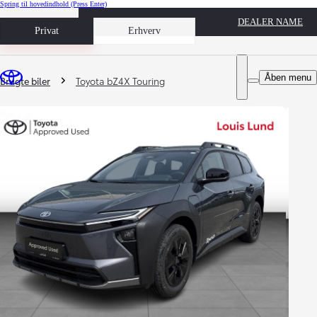
Spring til hovedindhold
(Press Enter)
DEALER NAME
Book prøvetur
Privat
Erhverv
Du er her
:
Åben menu
Brugte biler
Toyota bZ4X Touring