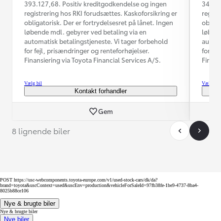
393.127,68. Positiv kreditgodkendelse og ingen
345.74
registrering hos RKI forudsættes. Kaskoforsikring er
regist
obligatorisk. Der er fortrydelsesret på lånet. Ingen
obliga
løbende mdl. gebyrer ved betaling via en
løbend
automatisk betalingstjeneste. Vi tager forbehold
automa
for fejl, prisændringer og renteforhøjelser.
for fe
Finansiering via Toyota Financial Services A/S.
Finans
Vælg bil
Vælg bil
Kontakt forhandler
Gem
8 lignende biler
POST https://usc-webcomponents.toyota-europe.com/v1/used-stock-cars/dk/da?
brand=toyota&uscContext=used&uscEnv=production&vehicleForSaleId=97fb38fe-1be9-4737-8ba4-
8025b88ce106
Nye & brugte biler
Nye & brugte biler
Nye biler