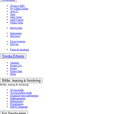
Toyota C-HR+
Ny Urban Cruiser
Aygo X
Yaris
Yaris Cross
Land Cruiser
Proace Verso
Brugte biler
Kampagner
Drivlinjer
Få en byttepris
Biltyper
Priser & brochurer
Toyota Erhverv
Varebiler
Proace City
Proace
Proace Max
Hilux
Billån, leasing & forsikring
Billån, leasing & forsikring
Toyota billån
Toyotas bedste billån
Finanstilsynets redegørelser
Referencerenter
Bilforsikring
Privatleasing
KINTO Danmark
For Toyota-ejere