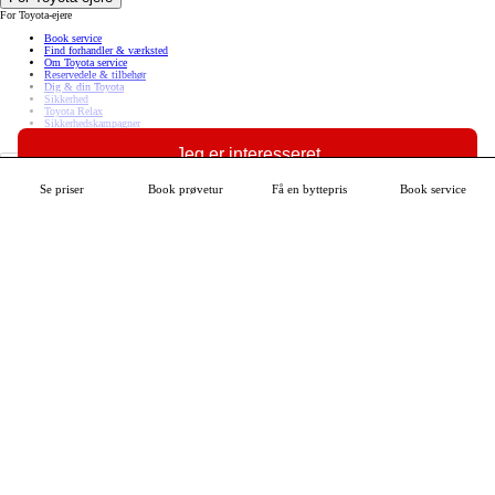
For Toyota-ejere
Book service
Find forhandler & værksted
Om Toyota service
Reservedele & tilbehør
Dig & din Toyota
Sikkerhed
Toyota Relax
Sikkerhedskampagner
MyToyota
Jeg er interesseret
Om Toyota
Om Toyota
Se priser
Book prøvetur
Få en byttepris
Book service
Se mere om din bil
Nyheder fra Toyota
Toyota fordele
Intet er umuligt
Kontakt Toyota
Spørg Toyota
Code of Conduct
(Åben i nyt vindue)
Toyota i Danmark
Om Toyota Danmark
Kundetilfredshed
Fokus på miljøet
Karrieremuligheder
Bliv lærling hos Toyota
Toyota i Europa
Om Toyota i Europa
Vores rejse i Europa
Toyota Motor Europe
Toyota Europe Design Development
Europæiske fabrikker
Den europæiske forsyningskæde