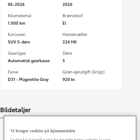
06-2026
2026
Kilometertal
Brændstof
1.000 km
El
Karosseri
Hestekræfter
SUV 5-dørs
224 HK
Geartype
Døre
Automatisk gearkasse
5
Farve
Grøn ejerafgift (årligt)
D31 - Magnetite Gray
920 kr.
Bildetaljer
Specifikationer
Vi bruger cookies på hjemmesiden
Cookies har til formål at give dig den bedst mulige oplevelse af vores