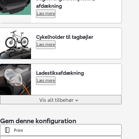
afdækning
Læs mere
Cykelholder til tagbøjler
Læs mere
Ladestiksafdækning
Læs mere
Vis alt tilbehør
Gem denne konfiguration
Print