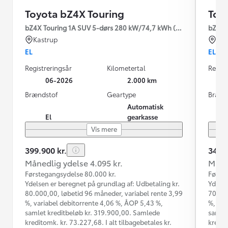
Toyota bZ4X Touring
Toy
bZ4X Touring 1A SUV 5-dørs 280 kW/74,7 kWh (380 hk) aut. gea
bZ4X T
Kastrup
Hol
EL
EL
Registreringsår
Kilometertal
Regist
06-2026
2.000 km
Brændstof
Geartype
Brænd
Automatisk
El
gearkasse
Vis mere
399.900 kr.
349.9
Månedlig ydelse 4.095 kr.
Måned
Førstegangsydelse 80.000 kr.
Første
Ydelsen er beregnet på grundlag af: Udbetaling kr.
Ydelse
80.000,00, løbetid 96 måneder, variabel rente 3,99
70.000
%, variabel debitorrente 4,06 %, ÅOP 5,43 %,
%, var
samlet kreditbeløb kr. 319.900,00. Samlede
samlet
kreditomk. kr. 73.227,68. I alt tilbagebetales kr.
kredit