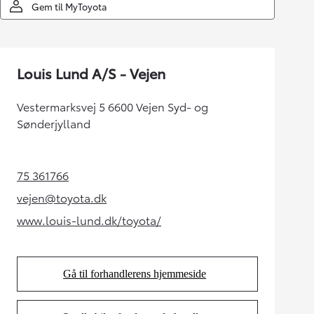
Gem til MyToyota
Louis Lund A/S - Vejen
Vestermarksvej 5 6600 Vejen Syd- og
Sønderjylland
75 361766
(Opens in new tab)
vejen@toyota.dk
(Opens in new tab)
www.louis-lund.dk/toyota/
(Opens in new tab)
Gå til forhandlerens hjemmeside
(Opens in new tab)