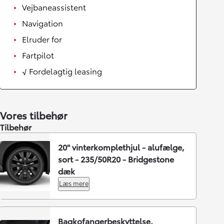
Vejbaneassistent
Navigation
Elruder for
Fartpilot
√ Fordelagtig leasing
Vores tilbehør
Tilbehør
20" vinterkomplethjul - alufælge,
sort - 235/50R20 - Bridgestone
dæk
Læs mere
Bagkofangerbeskyttelse,