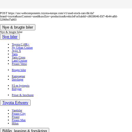
POST https://usc-webcomponents.toyota-europe.com/v1/used-stock-cars/dk/da?
brand=toyota&uscContext=used&uscEnv=production&vehicleForSaleId=c8658646-f5f7-4b44-affd-
52909cf7a003
Nye & brugte biler
Nye & brugte biler
Nye biler
Toyota C-HR+
Ny Urban Cruiser
Aygo X
Yaris
Yaris Cross
Land Cruiser
Proace Verso
Brugte biler
Kampagner
Drivlinjer
Få en byttepris
Biltyper
Priser & brochurer
Toyota Erhverv
Varebiler
Proace City
Proace
Proace Max
Hilux
Billån, leasing & forsikring