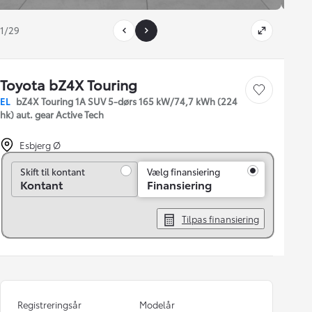
1/29
Toyota bZ4X Touring
Gem bil
EL
bZ4X Touring 1A SUV 5-dørs 165 kW/74,7 kWh (224
hk) aut. gear Active Tech
Esbjerg Ø
Skift til kontant
Skift til kontant
Vælg finansiering
Kontant
Finansiering
Tilpas finansiering
Registreringsår
Modelår