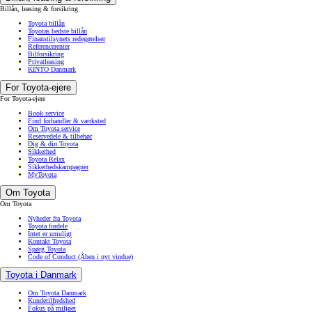
Billån, leasing & forsikring
Toyota billån
Toyotas bedste billån
Finanstilsynets redegørelser
Referencerenter
Bilforsikring
Privatleasing
KINTO Danmark
For Toyota-ejere
For Toyota-ejere
Book service
Find forhandler & værksted
Om Toyota service
Reservedele & tilbehør
Dig & din Toyota
Sikkerhed
Toyota Relax
Sikkerhedskampagner
MyToyota
Om Toyota
Om Toyota
Nyheder fra Toyota
Toyota fordele
Intet er umuligt
Kontakt Toyota
Spørg Toyota
Code of Conduct
(Åben i nyt vindue)
Toyota i Danmark
Om Toyota Danmark
Kundetilfredshed
Fokus på miljøet