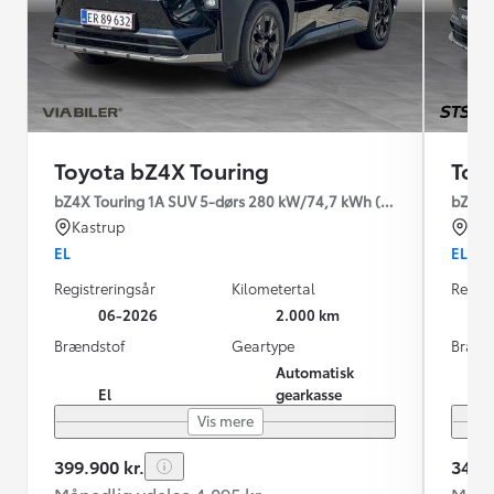
Toyota bZ4X Touring
Toy
bZ4X Touring 1A SUV 5-dørs 280 kW/74,7 kWh (380 hk) aut. gea
bZ4X T
Kastrup
Hol
EL
EL
Registreringsår
Kilometertal
Regist
06-2026
2.000 km
Brændstof
Geartype
Brænd
Automatisk
El
gearkasse
Vis mere
399.900 kr.
349.9
Månedlig ydelse 4.095 kr.
Måned