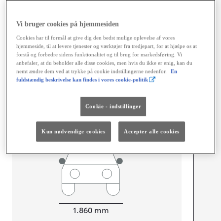
Dimensioner og mål
Vi bruger cookies på hjemmesiden
Døre
5
Sæder
5
Cookies har til formål at give dig den bedst mulige oplevelse af vores
hjemmeside, til at levere tjenester og værktøjer fra tredjepart, for at hjælpe os at
forstå og forbedre sidens funktionalitet og til brug for markedsføring. Vi
anbefaler, at du beholder alle disse cookies, men hvis du ikke er enig, kan du
nemt ændre dem ved at trykke på cookie indstillingerne nedenfor.
En
fuldstændig beskrivelse kan findes i vores cookie-politik
mm
Cookie - indstillinger
1.690
Højt
Kun nødvendige cookies
Accepter alle cookies
Længde
4.970
mm
Bredde
1.860
mm