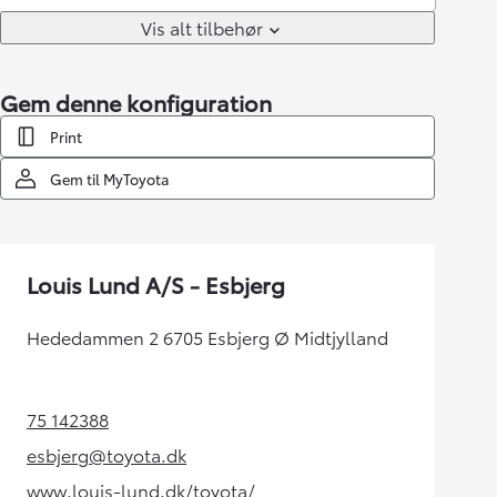
Vis alt tilbehør
Gem denne konfiguration
Print
Gem til MyToyota
Louis Lund A/S - Esbjerg
Hededammen 2 6705 Esbjerg Ø Midtjylland
75 142388
(Opens in new tab)
esbjerg@toyota.dk
(Opens in new tab)
www.louis-lund.dk/toyota/