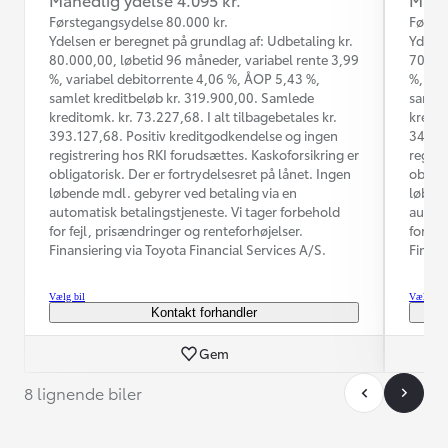
Førstegangsydelse 80.000 kr.
Første
Ydelsen er beregnet på grundlag af: Udbetaling kr.
Ydelse
80.000,00, løbetid 96 måneder, variabel rente 3,99
70.000
%, variabel debitorrente 4,06 %, ÅOP 5,43 %,
%, var
samlet kreditbeløb kr. 319.900,00. Samlede
samlet
kreditomk. kr. 73.227,68. I alt tilbagebetales kr.
kredit
393.127,68. Positiv kreditgodkendelse og ingen
345.74
registrering hos RKI forudsættes. Kaskoforsikring er
regist
obligatorisk. Der er fortrydelsesret på lånet. Ingen
obliga
løbende mdl. gebyrer ved betaling via en
løbend
automatisk betalingstjeneste. Vi tager forbehold
automa
for fejl, prisændringer og renteforhøjelser.
for fe
Finansiering via Toyota Financial Services A/S.
Finans
Vælg bil
Vælg bil
Kontakt forhandler
Gem
8 lignende biler