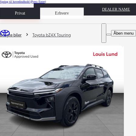
Spring til hovedindhold
(Press Enter)
DEALER NAME
Book prøvetur
Privat
Erhverv
Du er her
:
Åben menu
Brugte biler
Toyota bZ4X Touring