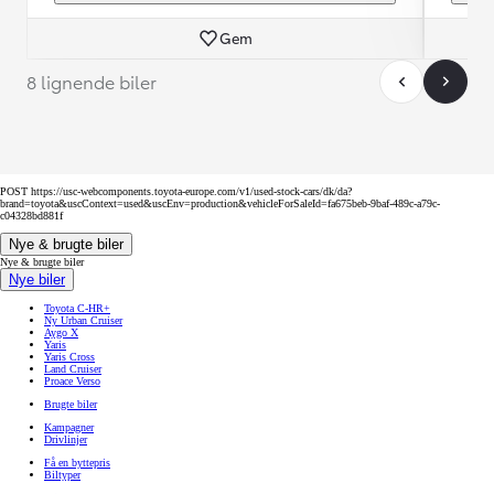
Gem
8 lignende biler
POST https://usc-webcomponents.toyota-europe.com/v1/used-stock-cars/dk/da?
brand=toyota&uscContext=used&uscEnv=production&vehicleForSaleId=fa675beb-9baf-489c-a79c-
c04328bd881f
Nye & brugte biler
Nye & brugte biler
Nye biler
Toyota C-HR+
Ny Urban Cruiser
Aygo X
Yaris
Yaris Cross
Land Cruiser
Proace Verso
Brugte biler
Kampagner
Drivlinjer
Få en byttepris
Biltyper