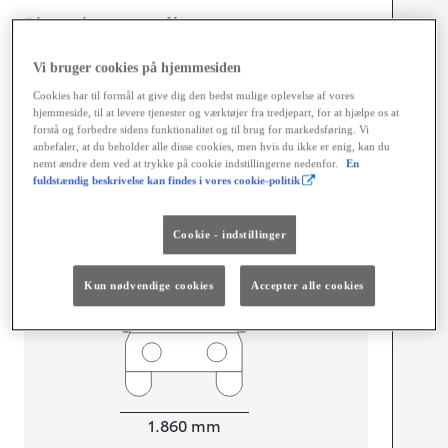
Dimensioner og mål
Døre
5
Vi bruger cookies på hjemmesiden
Sæder
5
Cookies har til formål at give dig den bedst mulige oplevelse af vores
hjemmeside, til at levere tjenester og værktøjer fra tredjepart, for at hjælpe os at
forstå og forbedre sidens funktionalitet og til brug for markedsføring. Vi
anbefaler, at du beholder alle disse cookies, men hvis du ikke er enig, kan du
nemt ændre dem ved at trykke på cookie indstillingerne nedenfor.
En
fuldstændig beskrivelse kan findes i vores cookie-politik
mm
1.650
Cookie - indstillinger
Højt
Længde
4.690
mm
Kun nødvendige cookies
Accepter alle cookies
Bredde
1.860
mm