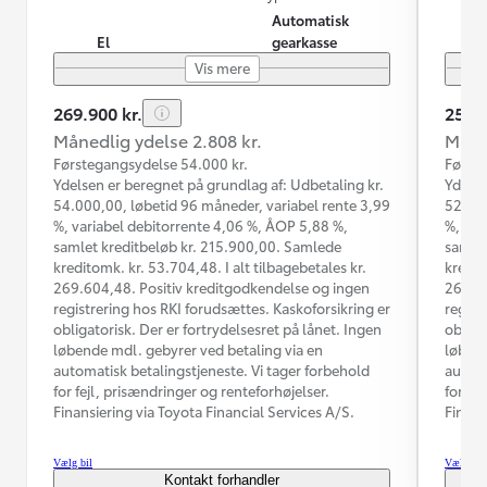
Automatisk
El
gearkasse
Vis mere
269.900 kr.
259.9
Månedlig ydelse 2.808 kr.
Måned
Førstegangsydelse 54.000 kr.
Første
Ydelsen er beregnet på grundlag af: Udbetaling kr.
Ydelse
54.000,00, løbetid 96 måneder, variabel rente 3,99
52.000
%, variabel debitorrente 4,06 %, ÅOP 5,88 %,
%, var
samlet kreditbeløb kr. 215.900,00. Samlede
samlet
kreditomk. kr. 53.704,48. I alt tilbagebetales kr.
kredit
269.604,48. Positiv kreditgodkendelse og ingen
260.13
registrering hos RKI forudsættes. Kaskoforsikring er
regist
obligatorisk. Der er fortrydelsesret på lånet. Ingen
obliga
løbende mdl. gebyrer ved betaling via en
løbend
automatisk betalingstjeneste. Vi tager forbehold
automa
for fejl, prisændringer og renteforhøjelser.
for fe
Finansiering via Toyota Financial Services A/S.
Finans
Vælg bil
Vælg bil
Kontakt forhandler