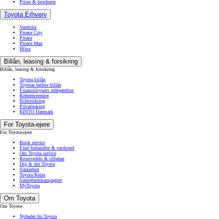
Priser & brochurer
Toyota Erhverv
Varebiler
Proace City
Proace
Proace Max
Hilux
Billån, leasing & forsikring
Billån, leasing & forsikring
Toyota billån
Toyotas bedste billån
Finanstilsynets redegørelser
Referencerenter
Bilforsikring
Privatleasing
KINTO Danmark
For Toyota-ejere
For Toyota-ejere
Book service
Find forhandler & værksted
Om Toyota service
Reservedele & tilbehør
Dig & din Toyota
Sikkerhed
Toyota Relax
Sikkerhedskampagner
MyToyota
Om Toyota
Om Toyota
Nyheder fra Toyota