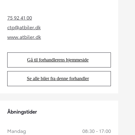
75 92 41 00
(Opens in new tab)
ctp@atbiler.dk
(Opens in new tab)
www.atbiler.dk
(Opens in new tab)
Gå til forhandlerens hjemmeside
(Opens in new tab)
Se alle biler fra denne forhandler
(Opens in new tab)
Åbningstider
Mandag
08:30 - 17:00