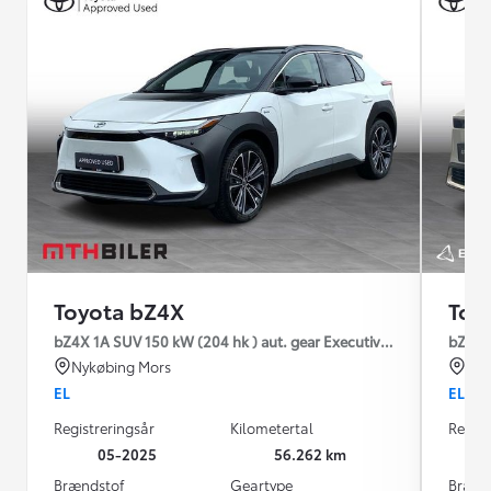
Toyota bZ4X
Toy
bZ4X 1A SUV 150 kW (204 hk ) aut. gear Executive Premium
bZ4X 1
Nykøbing Mors
Hil
EL
EL
Registreringsår
Kilometertal
Regist
05-2025
56.262 km
Brændstof
Geartype
Brænd