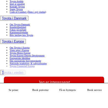
Toyota fordele
Intet er umuligt
Kontakt Toyota
Spørg Toyota
Code of Conduct
(Åben i nyt vindue)
Toyota i Danmark
Om Toyota Danmark
Kundetilfredshed
Fokus på miljøet
Karrieremuligheder
Bliv lærling hos Toyota
Toyota i Europa
Om Toyota i Europa
Vores rejse i Europa
Toyota Motor Europe
Toyota Europe Design Development
Europæiske fabrikker
Den europæiske forsyningskæde
Nationale marketing- & salgsselskaber
Toyota Connected Europa
Toyota i verden
Toyota til glæde for alle
Toyota i verden
Jeg er interesseret
Toyotas vision & filosofi
Mangfoldighed, diversitet & inklusion
Toyota kvalitet
Se priser
Book prøvetur
Få en byttepris
Book service
Se mere om din bil
Innovation
Derfor bør du vælge Toyota
Find Toyota-forhandler
Book service
Book prøvetur
MyToyota