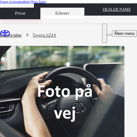
Spring til hovedindhold
(Press Enter)
DEALER NAME
Book prøvetur
Privat
Erhverv
Du er her
:
Åben menu
Brugte biler
Toyota bZ4X