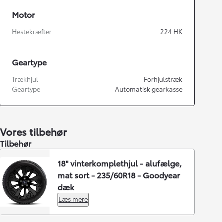
Motor
Hestekræfter
224
HK
Geartype
Trækhjul
Forhjulstræk
Geartype
Automatisk gearkasse
Vores tilbehør
Tilbehør
18" vinterkomplethjul - alufælge,
mat sort - 235/60R18 - Goodyear
dæk
Læs mere