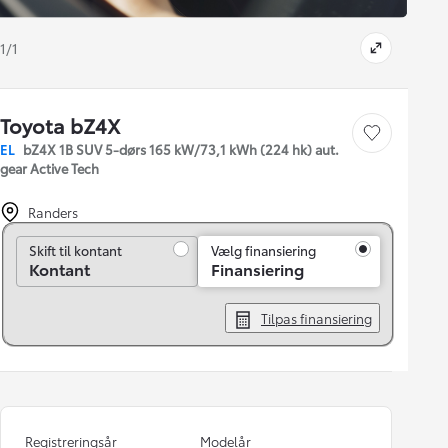
1/1
Toyota bZ4X
Gem bil
EL
bZ4X 1B SUV 5-dørs 165 kW/73,1 kWh (224 hk) aut.
gear Active Tech
Randers
Skift til kontant
Skift til kontant
Vælg finansiering
Kontant
Finansiering
Tilpas finansiering
Registreringsår
Modelår