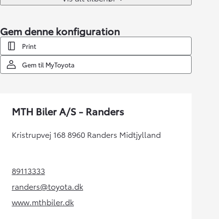
Gem denne konfiguration
Print
Gem til MyToyota
MTH Biler A/S - Randers
Kristrupvej 168 8960 Randers Midtjylland
89113333
(Opens in new tab)
randers@toyota.dk
(Opens in new tab)
www.mthbiler.dk
(Opens in new tab)