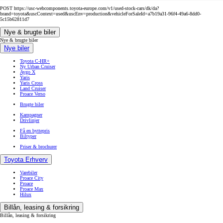
POST https://usc-webcomponents.toyota-europe.com/v1/used-stock-cars/dk/da?
brand=toyota&uscContext=used&uscEnv=production&vehicleForSaleId=a7b19a31-96f4-49a6-8dd0-
5c15b62811d7
Nye & brugte biler
Nye & brugte biler
Nye biler
Toyota C-HR+
Ny Urban Cruiser
Aygo X
Yaris
Yaris Cross
Land Cruiser
Proace Verso
Brugte biler
Kampagner
Drivlinjer
Få en byttepris
Biltyper
Priser & brochurer
Toyota Erhverv
Varebiler
Proace City
Proace
Proace Max
Hilux
Billån, leasing & forsikring
Billån, leasing & forsikring