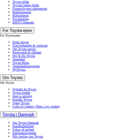
Toyota billån
Toyotas bedste billån
Finanstilsynets redegørelser
Referencerenter
Bilforsikring
Privatleasing
KINTO Danmark
For Toyota-ejere
For Toyota-ejere
Book service
Find forhandler & værksted
Om Toyota service
Reservedele & tilbehør
Dig & din Toyota
Sikkerhed
Toyota Relax
Sikkerhedskampagner
MyToyota
Om Toyota
Om Toyota
Nyheder fra Toyota
Toyota fordele
Intet er umuligt
Kontakt Toyota
Spørg Toyota
Code of Conduct
(Åben i nyt vindue)
Toyota i Danmark
Om Toyota Danmark
Kundetilfredshed
Fokus på miljøet
Karrieremuligheder
Bliv lærling hos Toyota