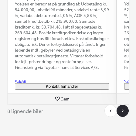
Ydelsen er beregnet på grundlag af: Udbetaling kr.
Ydelse
54.000,00, løbetid 96 måneder, variabel rente 3,99
52.000
%, variabel debitorrente 4,06 %, ÅOP 5,88 %,
%, var
samlet kreditbeløb kr. 215.900,00. Samlede
samlet
kreditomk. kr. 53.704,48. I alt tilbagebetales kr.
kredit
269.604,48. Positiv kreditgodkendelse og ingen
260.13
registrering hos RKI forudsættes. Kaskoforsikring er
regist
obligatorisk. Der er fortrydelsesret på lånet. Ingen
obliga
løbende mdl. gebyrer ved betaling via en
løbend
automatisk betalingstjeneste. Vi tager forbehold
automa
for fejl, prisændringer og renteforhøjelser.
for fe
Finansiering via Toyota Financial Services A/S.
Finans
Vælg bil
Vælg bil
Kontakt forhandler
Gem
8 lignende biler