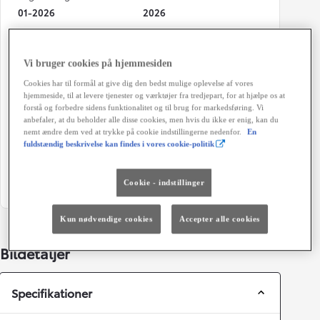
01-2026
2026
Kilometertal
Brændstof
14.000 km
El
Vi bruger cookies på hjemmesiden
Karosseri
Hestekræfter
Cookies har til formål at give dig den bedst mulige oplevelse af vores
hjemmeside, til at levere tjenester og værktøjer fra tredjepart, for at hjælpe os at
SUV 5-dørs
224 HK
forstå og forbedre sidens funktionalitet og til brug for markedsføring. Vi
anbefaler, at du beholder alle disse cookies, men hvis du ikke er enig, kan du
Geartype
Døre
nemt ændre dem ved at trykke på cookie indstillingerne nedenfor.
En
Automatisk gearkasse
5
fuldstændig beskrivelse kan findes i vores cookie-politik
Farve
8X8 - Dark Blue
Cookie - indstillinger
Kun nødvendige cookies
Accepter alle cookies
Bildetaljer
Specifikationer