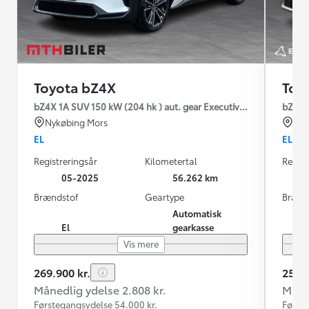
Toyota bZ4X
Toy
bZ4X 1A SUV 150 kW (204 hk ) aut. gear Executive Premium
bZ4X 1
Nykøbing Mors
Hil
EL
EL
Registreringsår
Kilometertal
Regist
05-2025
56.262 km
Brændstof
Geartype
Brænd
Automatisk
El
gearkasse
Vis mere
269.900 kr.
259.9
Månedlig ydelse 2.808 kr.
Måned
Førstegangsydelse 54.000 kr.
Første