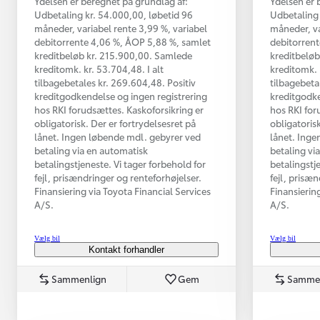
Ydelsen er beregnet på grundlag af:
Ydelsen er 
Udbetaling kr. 54.000,00, løbetid 96
Udbetaling 
måneder, variabel rente 3,99 %, variabel
måneder, va
debitorrente 4,06 %, ÅOP 5,88 %, samlet
debitorrent
kreditbeløb kr. 215.900,00. Samlede
kreditbeløb
kreditomk. kr. 53.704,48. I alt
kreditomk. 
tilbagebetales kr. 269.604,48. Positiv
tilbagebeta
kreditgodkendelse og ingen registrering
kreditgodke
hos RKI forudsættes. Kaskoforsikring er
hos RKI for
obligatorisk. Der er fortrydelsesret på
obligatorisk
lånet. Ingen løbende mdl. gebyrer ved
lånet. Inge
betaling via en automatisk
betaling vi
betalingstjeneste. Vi tager forbehold for
betalingstj
Fra kr. 349.990
fejl, prisændringer og renteforhøjelser.
fejl, prisæ
Finansiering via Toyota Financial Services
Finansierin
A/S.
A/S.
Vælg bil
Vælg bil
Kontakt forhandler
Sammenlign
Gem
Samme