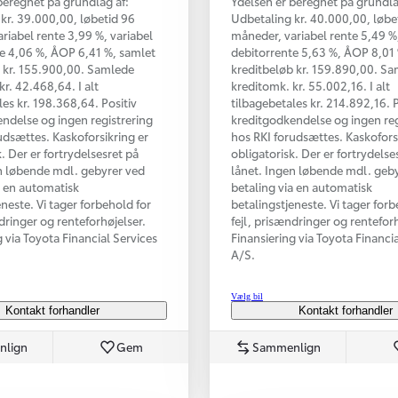
beregnet på grundlag af:
Ydelsen er beregnet på grundla
kr. 39.000,00, løbetid 96
Udbetaling kr. 40.000,00, løbe
riabel rente 3,99 %, variabel
måneder, variabel rente 5,49 %,
e 4,06 %, ÅOP 6,41 %, samlet
debitorrente 5,63 %, ÅOP 8,01
 kr. 155.900,00. Samlede
kreditbeløb kr. 159.890,00. S
kr. 42.468,64. I alt
kreditomk. kr. 55.002,16. I alt
les kr. 198.368,64. Positiv
tilbagebetales kr. 214.892,16. P
ndelse og ingen registrering
kreditgodkendelse og ingen reg
udsættes. Kaskoforsikring er
hos RKI forudsættes. Kaskofors
. Der er fortrydelsesret på
obligatorisk. Der er fortrydelse
n løbende mdl. gebyrer ved
lånet. Ingen løbende mdl. geb
a en automatisk
betaling via en automatisk
eneste. Vi tager forbehold for
betalingstjeneste. Vi tager forb
ndringer og renteforhøjelser.
fejl, prisændringer og renteforh
g via Toyota Financial Services
Finansiering via Toyota Financi
A/S.
Vælg bil
Kontakt forhandler
Kontakt forhandler
nlign
Gem
Sammenlign