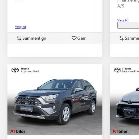
A/S.
Vælg bil
Vælg bil
Sammenlign
Gem
Samme