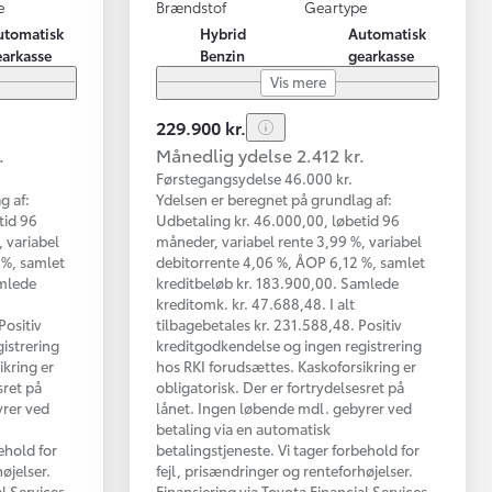
e
Brændstof
Geartype
utomatisk
Hybrid
Automatisk
earkasse
Benzin
gearkasse
Vis mere
229.900 kr.
.
Månedlig ydelse 2.412 kr.
Førstegangsydelse 46.000 kr.
g af:
Ydelsen er beregnet på grundlag af:
tid 96
Udbetaling kr. 46.000,00, løbetid 96
 variabel
måneder, variabel rente 3,99 %, variabel
 %, samlet
debitorrente 4,06 %, ÅOP 6,12 %, samlet
amlede
kreditbeløb kr. 183.900,00. Samlede
kreditomk. kr. 47.688,48. I alt
Positiv
tilbagebetales kr. 231.588,48. Positiv
istrering
kreditgodkendelse og ingen registrering
ikring er
hos RKI forudsættes. Kaskoforsikring er
sret på
obligatorisk. Der er fortrydelsesret på
yrer ved
lånet. Ingen løbende mdl. gebyrer ved
betaling via en automatisk
ehold for
betalingstjeneste. Vi tager forbehold for
øjelser.
fejl, prisændringer og renteforhøjelser.
al Services
Finansiering via Toyota Financial Services