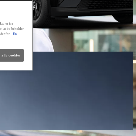
ktøjer fra
er, at du beholder
edenfor.
En
 alle cookies