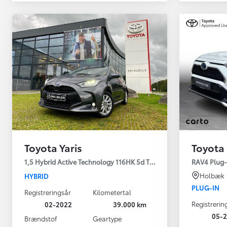
Toyota Yaris
Toyota
Yaris
1,5 Hybrid Active Technology 116HK 5d Trinl. Gear
RAV4 Plug-i
HYBRID
Holbæk
HYBRID
PLUG-IN
Registreringsår
Kilometertal
Registrerin
02-2022
39.000 km
05-2
Brændstof
Geartype