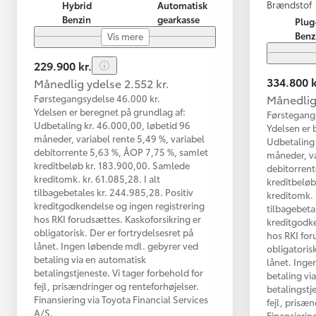
Brændstof
Hybrid
Automatisk
Benzin
gearkasse
Plug
Benz
Vis mere
229.900 kr.
334.800 k
Månedlig ydelse 2.552 kr.
Månedlig 
Førstegangsydelse 46.000 kr.
Ydelsen er beregnet på grundlag af:
Førstegang
Udbetaling kr. 46.000,00, løbetid 96
Ydelsen er 
måneder, variabel rente 5,49 %, variabel
Udbetaling 
debitorrente 5,63 %, ÅOP 7,75 %, samlet
måneder, va
kreditbeløb kr. 183.900,00. Samlede
debitorrent
kreditomk. kr. 61.085,28. I alt
kreditbelø
tilbagebetales kr. 244.985,28. Positiv
kreditomk. k
kreditgodkendelse og ingen registrering
tilbagebeta
hos RKI forudsættes. Kaskoforsikring er
kreditgodke
obligatorisk. Der er fortrydelsesret på
hos RKI for
lånet. Ingen løbende mdl. gebyrer ved
obligatorisk
betaling via en automatisk
lånet. Inge
betalingstjeneste. Vi tager forbehold for
betaling vi
fejl, prisændringer og renteforhøjelser.
betalingstj
Finansiering via Toyota Financial Services
fejl, prisæ
A/S.
Finansierin