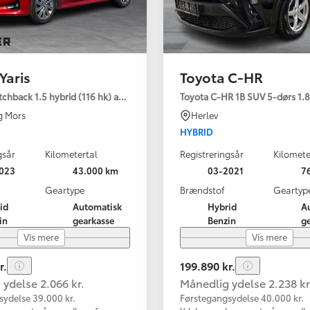
Yaris
Toyota C-HR
tchback 1.5 hybrid (116 hk) aut. gear Active - Technology
Toyota C-HR 1B SUV 5-dørs 1.8 
g Mors
Herlev
HYBRID
gsår
Kilometertal
Registreringsår
Kilomete
023
43.000 km
03-2021
7
Geartype
Brændstof
Geartyp
id
Automatisk
Hybrid
A
in
gearkasse
Benzin
g
Vis mere
Vis mere
r.
199.890 kr.
ydelse 2.066 kr.
Månedlig ydelse 2.238 kr
sydelse 39.000 kr.
Førstegangsydelse 40.000 kr.