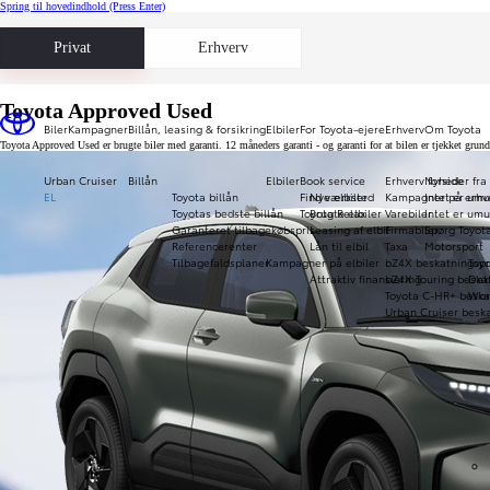
Spring til hovedindhold
(Press Enter)
Privat
Erhverv
Toyota Approved Used
Biler
Kampagner
Billån, leasing & forsikring
Elbiler
For Toyota-ejere
Erhverv
Om Toyota
Toyota Approved Used er brugte biler med garanti. 12 måneders garanti - og garanti for at bilen er tjekket gru
Urban Cruiser
Billån
Elbiler
Book service
Erhverv forside
Nyheder fra
EL
Toyota billån
Find værksted
Nye elbiler
Kampagner på erhve
Intet er umu
Toyotas bedste billån
Toyota Relax
Brugte elbiler
Varebiler
Intet er umu
Garanteret tilbagekøbspris
Leasing af elbil
Firmabiler
Spørg Toyot
Referencerenter
Lån til elbil
Taxa
Motorsport
Tilbagefaldsplaner
Kampagner på elbiler
bZ4X beskatningspr
Toy
Attraktiv finansiering
bZ4X Touring beska
Daka
Toyota C-HR+ beska
Wor
Urban Cruiser beska