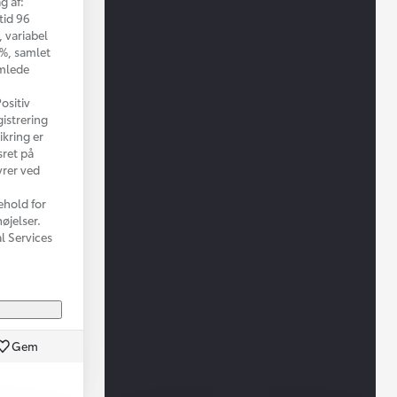
g af:
tid 96
 variabel
 %, samlet
amlede
ositiv
istrering
ikring er
sret på
yrer ved
ehold for
øjelser.
al Services
Gem