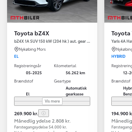
Toyota bZ4X
Toyota 
bZ4X 1A SUV 150 kW (204 hk ) aut. gear Executive Premium
Yaris 4A Ha
Nykøbing Mors
Nykøbin
EL
HYBRID
Registreringsår
Kilometertal
Registrerin
05-2025
56.262 km
12-2
Brændstof
Geartype
Brændstof
Automatisk
Hybr
El
gearkasse
Benz
Vis mere
269.900 kr.
194.900 k
Månedlig ydelse 2.808 kr.
Månedlig 
Førstegangsydelse 54.000 kr.
Førstegang