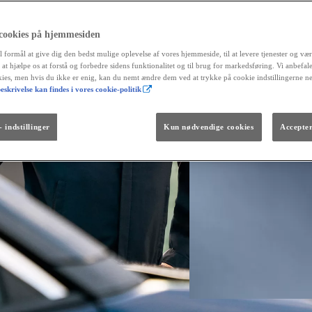
 cookies på hjemmesiden
l formål at give dig den bedst mulige oplevelse af vores hjemmeside, til at levere tjenester og vær
r at hjælpe os at forstå og forbedre sidens funktionalitet og til brug for markedsføring. Vi anbefal
okies, men hvis du ikke er enig, kan du nemt ændre dem ved at trykke på cookie indstillingerne n
eskrivelse kan findes i vores cookie-politik
Fra kr. 299.990
Den nye GR GT
The soul lives on.
 indstillinger
Kun nødvendige cookies
Accepter