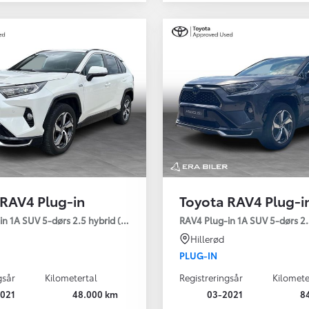
 RAV4 Plug-in
Toyota RAV4 Plug-i
Den nye Yaris Cross
n 1A SUV 5-dørs 2.5 hybrid (306 hk) aut. gear AWD-i H3 - Comfort
RAV4 Plug-in 1A SUV 5-dørs 2.
Kommer snart
Hillerød
PLUG-IN
gsår
Kilometertal
Registreringsår
Kilomete
021
48.000 km
03-2021
8