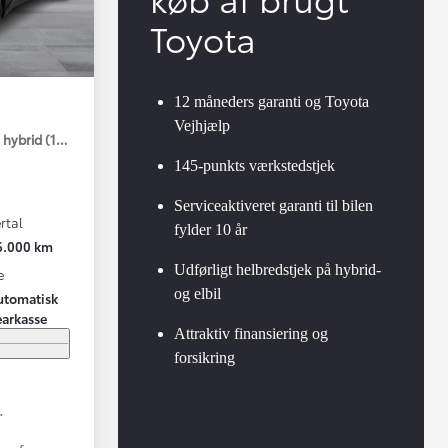
Toyota
12 måneders garanti og Toyota
Vejhjælp
hybrid (122 hk) aut. gear C-LUB - Smart
145-punkts værkstedstjek
Serviceaktiveret garanti til bilen
rtal
fylder 10 år
6.000 km
Udførligt helbredstjek på hybrid-
e
og elbil
utomatisk
earkasse
Attraktiv finansiering og
forsikring
.