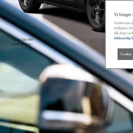
Vi bruger
Cookies har ti
tredjepart, fo
alle disse co
fuldstændig b
Fra kr. 234.990
bZ4X Touring
EL
Cookie -