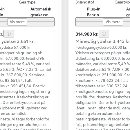
Geartype
Brændstof
Geartyp
-In
Automatisk
Plug-In
A
in
gearkasse
Benzin
g
Vis mere
Vis mere
r.
314.900 kr.
ydelse 3.651 kr.
Månedlig ydelse 3.443 kr
sydelse 67.000 kr.
Førstegangsydelse 63.000 kr.
beregnet på grundlag af:
Ydelsen er beregnet på grundla
kr. 67.000,00, løbetid 96
Udbetaling kr. 63.000,00, løbe
riabel rente 5,49 %, variabel
måneder, variabel rente 5,49 %,
e 5,63 %, ÅOP 7,22 %, samlet
debitorrente 5,63 %, ÅOP 7,30
b kr. 267.800,00. Samlede
kreditbeløb kr. 251.900,00. S
r. 82.651,84. I alt
kreditomk. kr. 78.622,24. I alt
les kr. 350.451,84. Positiv
tilbagebetales kr. 330.522,24. 
ndelse og ingen registrering
kreditgodkendelse og ingen reg
udsættes. Kaskoforsikring er
hos RKI forudsættes. Kaskofors
. Der er fortrydelsesret på
obligatorisk. Der er fortrydelse
n løbende mdl. gebyrer ved
lånet. Ingen løbende mdl. geb
a en automatisk
betaling via en automatisk
eneste. Vi tager forbehold for
betalingstjeneste. Vi tager forb
ndringer og renteforhøjelser.
fejl, prisændringer og renteforh
g via Toyota Financial Services
Finansiering via Toyota Financi