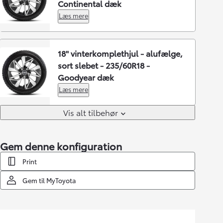
Continental dæk
Læs mere
18" vinterkomplethjul - alufælge,
sort slebet - 235/60R18 -
Goodyear dæk
Læs mere
Vis alt tilbehør
Gem denne konfiguration
Print
Gem til MyToyota