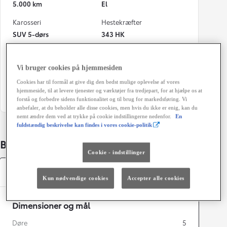
5.000 km
El
Karosseri
Hestekræfter
SUV 5-dørs
343 HK
Geartype
Døre
Automatisk gearkasse
5
Vi bruger cookies på hjemmesiden
Farve
Grøn ejerafgift (årligt)
Cookies har til formål at give dig den bedst mulige oplevelse af vores
hjemmeside, til at levere tjenester og værktøjer fra tredjepart, for at hjælpe os at
218 Attitude Black
920 kr.
forstå og forbedre sidens funktionalitet og til brug for markedsføring. Vi
anbefaler, at du beholder alle disse cookies, men hvis du ikke er enig, kan du
nemt ændre dem ved at trykke på cookie indstillingerne nedenfor.
En
fuldstændig beskrivelse kan findes i vores cookie-politik
Bildetaljer
Cookie - indstillinger
Specifikationer
Kun nødvendige cookies
Accepter alle cookies
Dimensioner og mål
Døre
5