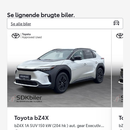
Se lignende brugte biler.
Se alle biler
Toyota bZ4X
Toy
bZ4X 1A SUV 150 kW (204 hk ) aut. gear Executive Premium
bZ4X 1