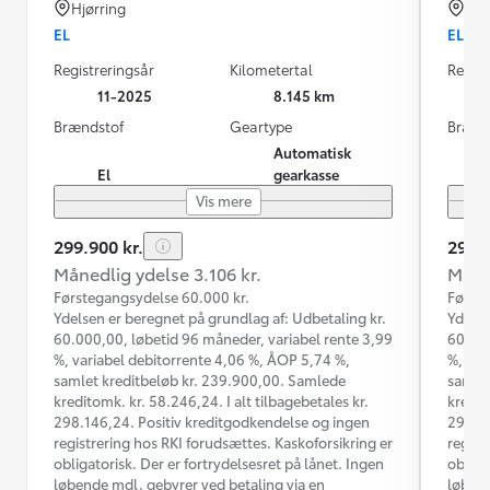
Hjørring
Hjø
EL
EL
Registreringsår
Kilometertal
Regist
11-2025
8.145 km
Brændstof
Geartype
Brænd
Automatisk
El
gearkasse
Vis mere
299.900 kr.
299.9
Månedlig ydelse 3.106 kr.
Måned
Førstegangsydelse 60.000 kr.
Første
Ydelsen er beregnet på grundlag af: Udbetaling kr.
Ydelse
60.000,00, løbetid 96 måneder, variabel rente 3,99
60.000
%, variabel debitorrente 4,06 %, ÅOP 5,74 %,
%, var
samlet kreditbeløb kr. 239.900,00. Samlede
samlet
kreditomk. kr. 58.246,24. I alt tilbagebetales kr.
kredit
298.146,24. Positiv kreditgodkendelse og ingen
298.14
registrering hos RKI forudsættes. Kaskoforsikring er
regist
obligatorisk. Der er fortrydelsesret på lånet. Ingen
obliga
løbende mdl. gebyrer ved betaling via en
løbend