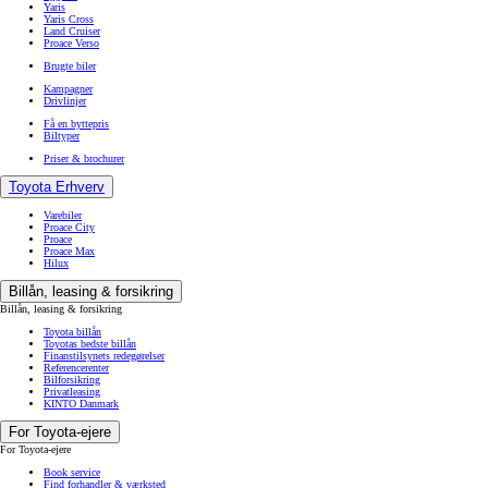
Yaris
Yaris Cross
Land Cruiser
Proace Verso
Brugte biler
Kampagner
Drivlinjer
Få en byttepris
Biltyper
Priser & brochurer
Toyota Erhverv
Varebiler
Proace City
Proace
Proace Max
Hilux
Billån, leasing & forsikring
Billån, leasing & forsikring
Toyota billån
Toyotas bedste billån
Finanstilsynets redegørelser
Referencerenter
Bilforsikring
Privatleasing
KINTO Danmark
For Toyota-ejere
For Toyota-ejere
Book service
Find forhandler & værksted