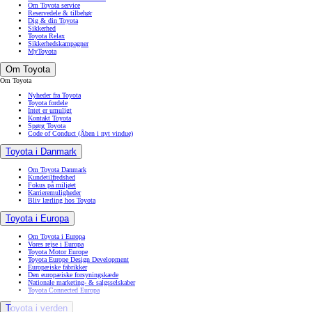
Om Toyota service
Reservedele & tilbehør
Dig & din Toyota
Sikkerhed
Toyota Relax
Sikkerhedskampagner
MyToyota
Om Toyota
Om Toyota
Nyheder fra Toyota
Toyota fordele
Intet er umuligt
Kontakt Toyota
Spørg Toyota
Code of Conduct
(Åben i nyt vindue)
Toyota i Danmark
Om Toyota Danmark
Kundetilfredshed
Fokus på miljøet
Karrieremuligheder
Bliv lærling hos Toyota
Toyota i Europa
Om Toyota i Europa
Vores rejse i Europa
Toyota Motor Europe
Toyota Europe Design Development
Europæiske fabrikker
Den europæiske forsyningskæde
Nationale marketing- & salgsselskaber
Toyota Connected Europa
Toyota i verden