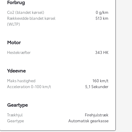
Forbrug
Co2 (blandet kørsel)
0
g/km
Rækkevidde blandet kørsel
513
km
(WLTP)
Motor
Hestekræfter
343
HK
Ydeevne
Maks hastighed
160
km/t
Acceleration 0-100 km/t
5,1
Sekunder
Geartype
Trækhjul
Firehjulstræk
Geartype
Automatisk gearkasse