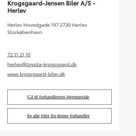
Krogsgaard-Jensen Biler A/S -
Herlev
Herlev Hovedgade 197 2730 Herlev
Storkøbenhavn
72 11 21 10
(Opens in new tab)
herlev@toyota-krogsgaard.dk
(Opens in new tab)
www.krogsgaard-biler.dk
(Opens in new tab)
Gå til forhandlerens hjemmeside
(Opens in new tab)
Se alle biler fra denne forhandler
(Opens in new tab)