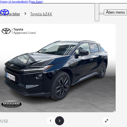
Spring til hovedindhold
(Press Enter)
DEALER NAME
Du er her
:
Åben menu
Book prøvetur
Brugte biler
Toyota bZ4X
1/32