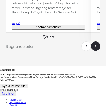
automatisk betalingstjeneste. Vi tager forbehold
automa
for fejl, prisændringer og renteforhøjelser.
for fe
Finansiering via Toyota Financial Services A/S.
Finans
Vælg bil
Vælg bil
Kontakt forhandler
Gem
8 lignende biler
Read timed out
POST https://usc-webcomponents.toyota-europe.com/v1/used-stock-cars/dk/da?
brand=toyota&uscContext=used&uscEnv=production&vehicleForSaleId=c3bbc0c6-9621-4529-a662-
425468469500
Nye & brugte biler
Nye & brugte biler
Nye biler
Toyota C-HR+
Ny Urban Cruiser
Aygo X