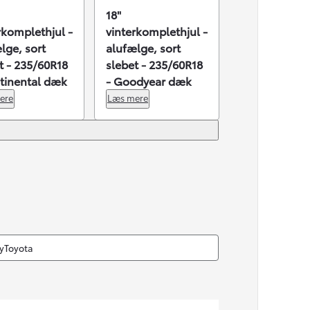
18"
rkomplethjul -
vinterkomplethjul -
lge, sort
alufælge, sort
t - 235/60R18
slebet - 235/60R18
tinental dæk
- Goodyear dæk
ere
Læs mere
Den nye Yaris Cross
Kommer snart
MyToyota