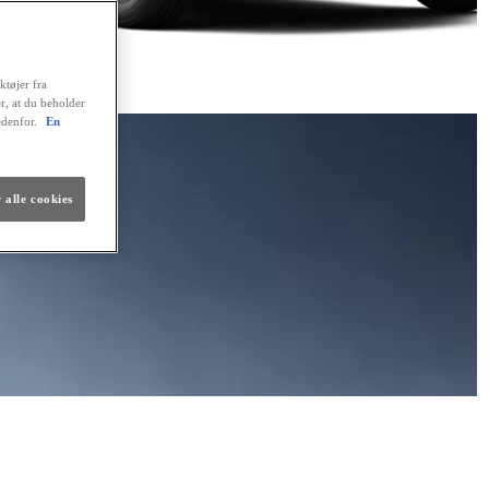
ktøjer fra
er, at du beholder
edenfor.
En
 alle cookies