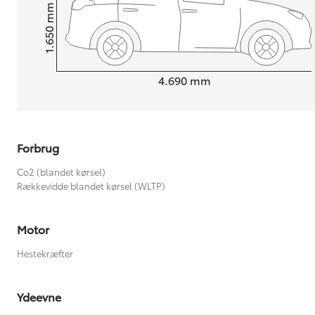
mm
1.650
Højt
Længde
4.690
mm
Forbrug
Co2 (blandet kørsel)
Rækkevidde blandet kørsel (WLTP)
Motor
Hestekræfter
Ydeevne