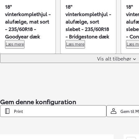
18"
18"
18"
vinterkomplethjul -
vinterkomplethjul -
vinte
alufælge, mat sort
alufælge, sort
alufæ
- 235/60R18 -
slebet - 235/60R18
slebe
Goodyear dæk
- Bridgestone dæk
- Con
Læs mere
Læs mere
Læs m
Vis alt tilbehør
Yaris
HYBRID
Gem denne konfiguration
Print
Gem til 