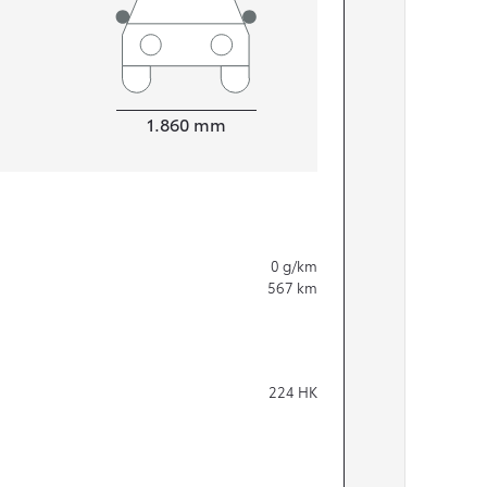
Bredde
1.860
mm
0
g/km
567
km
224
HK