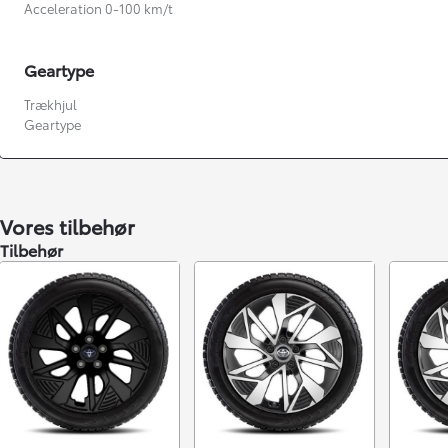
Acceleration 0-100 km/t
Geartype
Trækhjul
Geartype
Fra kr. 349.990
Vores tilbehør
Tilbehør