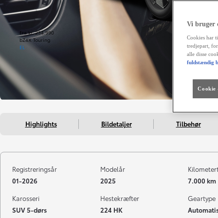
Vi bruger
Fra kr. 234.990
Cookies har ti
bZ4X Touring
tredjepart, fo
EL
alle disse co
fuldstændig b
Cookie -
Highlights
Bildetaljer
Tilbehør
Registreringsår
Modelår
Kilometer
01-2026
2025
7.000 km
Karosseri
Hestekræfter
Geartype
SUV 5-dørs
224 HK
Automatis