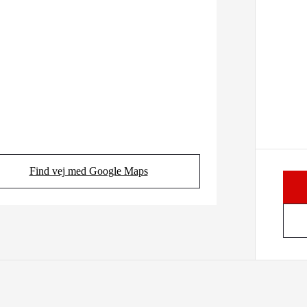
Find vej med Google Maps
(Opens in new tab)