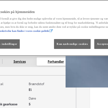
 cookies på hjemmesiden
Fra kr. 299.990
l formål at give dig den bedst mulige oplevelse af vores hjemmeside, til at levere tjenester og vær
Den nye GR GT
r at hjælpe os at forstå og forbedre sidens funktionalitet og til brug for markedsføring. Vi anbefal
The soul lives on.
okies, men hvis du ikke er enig, kan du nemt ændre dem ved at trykke på cookie indstillingerne n
eskrivelse kan findes i vores cookie-politik
 indstillinger
Kun nødvendige cookies
Accepter
Services
Forhandler
tal
Brændstof
El
Døre
k gearkasse
5