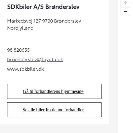
SDKbiler A/S Brønderslev
Markedsvej 127 9700 Brønderslev
Nordjylland
98 820655
(Opens in new tab)
broenderslev@toyota.dk
(Opens in new tab)
www.sdkbiler.dk
(Opens in new tab)
Gå til forhandlerens hjemmeside
(Opens in new tab)
Se alle biler fra denne forhandler
(Opens in new tab)