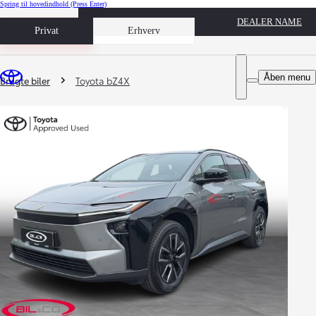
Spring til hovedindhold
(Press Enter)
DEALER NAME
Book prøvetur
Privat
Erhverv
Du er her
:
Åben menu
Brugte biler
Toyota bZ4X