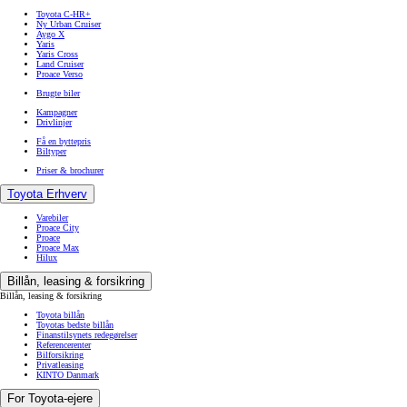
Toyota C-HR+
Ny Urban Cruiser
Aygo X
Yaris
Yaris Cross
Land Cruiser
Proace Verso
Brugte biler
Kampagner
Drivlinjer
Få en byttepris
Biltyper
Priser & brochurer
Toyota Erhverv
Varebiler
Proace City
Proace
Proace Max
Hilux
Billån, leasing & forsikring
Billån, leasing & forsikring
Toyota billån
Toyotas bedste billån
Finanstilsynets redegørelser
Referencerenter
Bilforsikring
Privatleasing
KINTO Danmark
For Toyota-ejere