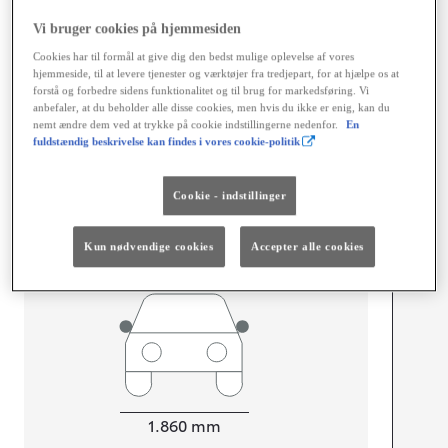
Dimensioner og mål
Vi bruger cookies på hjemmesiden
Døre
5
Cookies har til formål at give dig den bedst mulige oplevelse af vores
hjemmeside, til at levere tjenester og værktøjer fra tredjepart, for at hjælpe os at
Sæder
5
forstå og forbedre sidens funktionalitet og til brug for markedsføring. Vi
anbefaler, at du beholder alle disse cookies, men hvis du ikke er enig, kan du
nemt ændre dem ved at trykke på cookie indstillingerne nedenfor.
En
fuldstændig beskrivelse kan findes i vores cookie-politik
mm
Cookie - indstillinger
1.650
Højt
Kun nødvendige cookies
Accepter alle cookies
Længde
4.690
mm
Bredde
1.860
mm