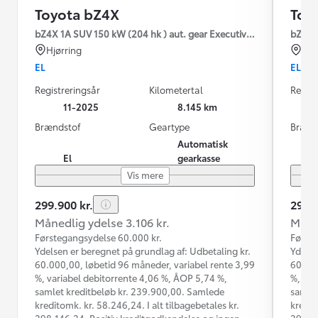
Toyota bZ4X
Toy
bZ4X 1A SUV 150 kW (204 hk ) aut. gear Executive Premium
bZ4X 1
Hjørring
Hjø
EL
EL
Registreringsår
Kilometertal
Regist
11-2025
8.145 km
Brændstof
Geartype
Brænd
Automatisk
El
gearkasse
Vis mere
299.900 kr.
299.9
Månedlig ydelse 3.106 kr.
Måned
Førstegangsydelse 60.000 kr.
Første
Ydelsen er beregnet på grundlag af: Udbetaling kr.
Ydelse
60.000,00, løbetid 96 måneder, variabel rente 3,99
60.000
%, variabel debitorrente 4,06 %, ÅOP 5,74 %,
%, var
samlet kreditbeløb kr. 239.900,00. Samlede
samlet
kreditomk. kr. 58.246,24. I alt tilbagebetales kr.
kredit
298.146,24. Positiv kreditgodkendelse og ingen
298.14