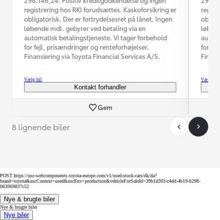
registrering hos RKI forudsættes. Kaskoforsikring er
regist
obligatorisk. Der er fortrydelsesret på lånet. Ingen
obliga
løbende mdl. gebyrer ved betaling via en
løbend
automatisk betalingstjeneste. Vi tager forbehold
automa
for fejl, prisændringer og renteforhøjelser.
for fe
Finansiering via Toyota Financial Services A/S.
Finans
Vælg bil
Vælg bil
Kontakt forhandler
Gem
8 lignende biler
POST https://usc-webcomponents.toyota-europe.com/v1/used-stock-cars/dk/da?
brand=toyota&uscContext=used&uscEnv=production&vehicleForSaleId=39b1d303-c4dd-4b19-b298-
063969837c52
Nye & brugte biler
Nye & brugte biler
Nye biler