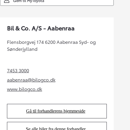
Gem til MyToyota
Bil & Co. A/S - Aabenraa
Flensborgvej 174 6200 Aabenraa Syd- og
Sønderjylland
7453 3000
(Opens in new tab)
aabenraa@bilogco.dk
(Opens in new tab)
www.bilogco.dk
(Opens in new tab)
Gå til forhandlerens hjemmeside
(Opens in new tab)
Se alle biler fra denne forhandler