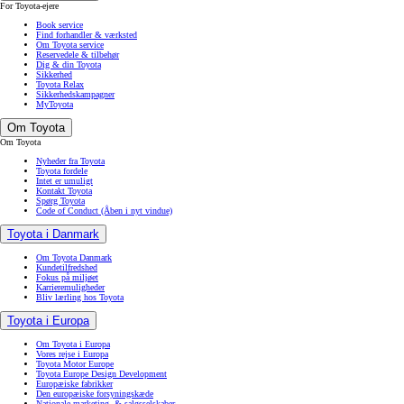
For Toyota-ejere
Book service
Find forhandler & værksted
Om Toyota service
Reservedele & tilbehør
Dig & din Toyota
Sikkerhed
Toyota Relax
Sikkerhedskampagner
MyToyota
Om Toyota
Om Toyota
Nyheder fra Toyota
Toyota fordele
Intet er umuligt
Kontakt Toyota
Spørg Toyota
Code of Conduct
(Åben i nyt vindue)
Toyota i Danmark
Om Toyota Danmark
Kundetilfredshed
Fokus på miljøet
Karrieremuligheder
Bliv lærling hos Toyota
Toyota i Europa
Om Toyota i Europa
Vores rejse i Europa
Toyota Motor Europe
Toyota Europe Design Development
Europæiske fabrikker
Den europæiske forsyningskæde
Nationale marketing- & salgsselskaber