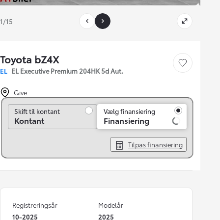
1/15
Toyota bZ4X
Gem bil
EL
EL Executive Premium 204HK 5d Aut.
Give
Skift til kontant
Skift til kontant
Vælg finansiering
Kontant
Finansiering
Tilpas finansiering
Registreringsår
Modelår
10-2025
2025