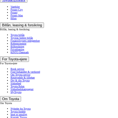
Varebiler
Proace City
Proace
Proace Max
Hilux
Billån, leasing & forsikring
Billån, leasing & forsikring
Toyota billån
Toyotas bedste billån
Finanstilsynets redegørelser
Referencerenter
Bilforsikring
Privatleasing
KINTO Danmark
For Toyota-ejere
For Toyota-ejere
Book service
Find forhandler & værksted
Om Toyota service
Reservedele & tilbehør
Dig & din Toyota
Sikkerhed
Toyota Relax
Sikkerhedskampagner
MyToyota
Om Toyota
Om Toyota
Nyheder fra Toyota
Toyota fordele
Intet er umuligt
Kontakt Toyota