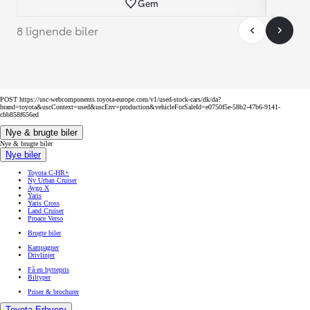
Gem
8 lignende biler
POST https://usc-webcomponents.toyota-europe.com/v1/used-stock-cars/dk/da?
brand=toyota&uscContext=used&uscEnv=production&vehicleForSaleId=e0750f5e-58b2-47b6-9141-
cbb858f656ed
Nye & brugte biler
Nye & brugte biler
Nye biler
Toyota C-HR+
Ny Urban Cruiser
Aygo X
Yaris
Yaris Cross
Land Cruiser
Proace Verso
Brugte biler
Kampagner
Drivlinjer
Få en byttepris
Biltyper
Priser & brochurer
Toyota Erhverv