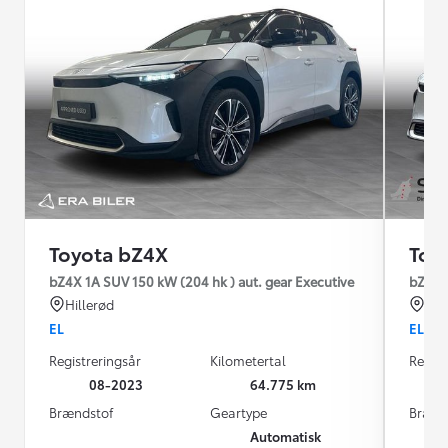
Toyota bZ4X
Toy
bZ4X 1A SUV 150 kW (204 hk ) aut. gear Executive
bZ4X 1
Hillerød
Hjø
EL
EL
Registreringsår
Kilometertal
Regist
08-2023
64.775 km
Brændstof
Geartype
Brænd
Automatisk