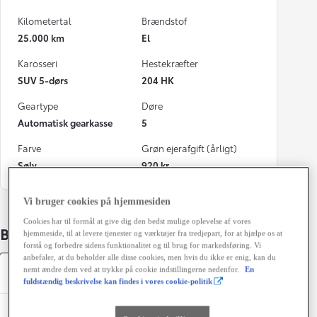
Kilometertal
Brændstof
25.000 km
El
Karosseri
Hestekræfter
SUV 5-dørs
204 HK
Geartype
Døre
Automatisk gearkasse
5
Farve
Grøn ejerafgift (årligt)
Sølv
920 kr.
Vi bruger cookies på hjemmesiden
Cookies har til formål at give dig den bedst mulige oplevelse af vores
Bildetaljer
hjemmeside, til at levere tjenester og værktøjer fra tredjepart, for at hjælpe os at
forstå og forbedre sidens funktionalitet og til brug for markedsføring. Vi
anbefaler, at du beholder alle disse cookies, men hvis du ikke er enig, kan du
nemt ændre dem ved at trykke på cookie indstillingerne nedenfor.
En
Specifikationer
fuldstændig beskrivelse kan findes i vores cookie-politik