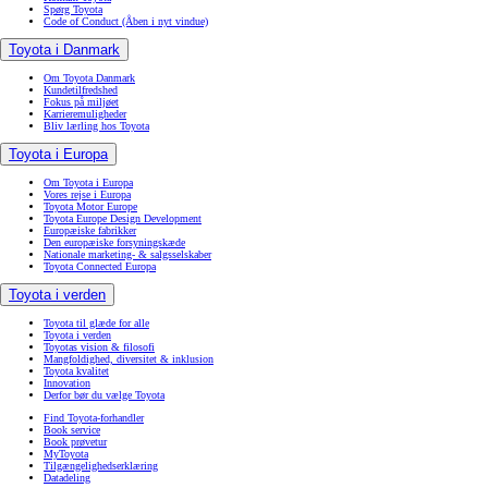
Spørg Toyota
Code of Conduct
(Åben i nyt vindue)
Toyota i Danmark
Om Toyota Danmark
Kundetilfredshed
Fokus på miljøet
Karrieremuligheder
Bliv lærling hos Toyota
Toyota i Europa
Om Toyota i Europa
Vores rejse i Europa
Toyota Motor Europe
Toyota Europe Design Development
Europæiske fabrikker
Den europæiske forsyningskæde
Nationale marketing- & salgsselskaber
Toyota Connected Europa
Toyota i verden
Toyota til glæde for alle
Toyota i verden
Toyotas vision & filosofi
Mangfoldighed, diversitet & inklusion
Toyota kvalitet
Innovation
Derfor bør du vælge Toyota
Find Toyota-forhandler
Book service
Book prøvetur
MyToyota
Tilgængelighedserklæring
Datadeling