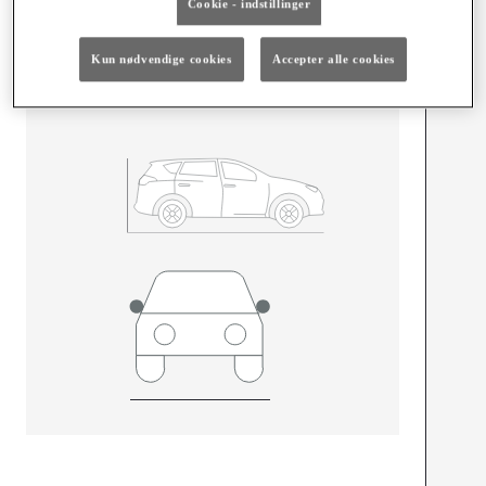
Dimensioner og mål
Cookie - indstillinger
Døre
5
Kun nødvendige cookies
Accepter alle cookies
Sæder
5