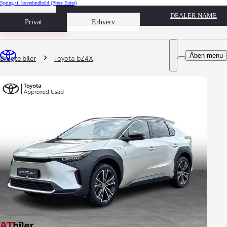
Spring til hovedindhold
(Press Enter)
DEALER NAME
Book prøvetur
Privat
Erhverv
Du er her
:
Åben menu
Brugte biler
Toyota bZ4X