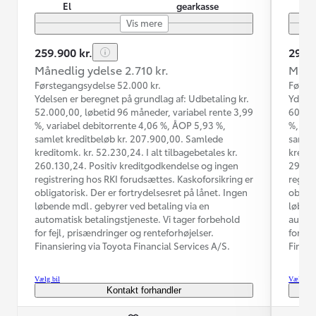
El
gearkasse
Vis mere
259.900 kr.
299.9
Månedlig ydelse 2.710 kr.
Måned
Førstegangsydelse 52.000 kr.
Første
Ydelsen er beregnet på grundlag af: Udbetaling kr.
Ydelse
52.000,00, løbetid 96 måneder, variabel rente 3,99
60.000
%, variabel debitorrente 4,06 %, ÅOP 5,93 %,
%, var
samlet kreditbeløb kr. 207.900,00. Samlede
samlet
kreditomk. kr. 52.230,24. I alt tilbagebetales kr.
kredit
260.130,24. Positiv kreditgodkendelse og ingen
298.14
registrering hos RKI forudsættes. Kaskoforsikring er
regist
obligatorisk. Der er fortrydelsesret på lånet. Ingen
obliga
løbende mdl. gebyrer ved betaling via en
løbend
automatisk betalingstjeneste. Vi tager forbehold
automa
for fejl, prisændringer og renteforhøjelser.
for fe
Finansiering via Toyota Financial Services A/S.
Finans
Vælg bil
Vælg bil
Kontakt forhandler