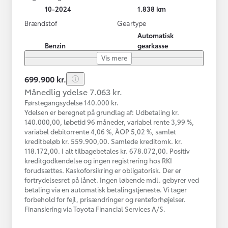
10-2024
1.838 km
Brændstof
Geartype
Automatisk
Benzin
gearkasse
Vis mere
699.900 kr.
Månedlig ydelse 7.063 kr.
Førstegangsydelse 140.000 kr.
Ydelsen er beregnet på grundlag af: Udbetaling kr.
140.000,00, løbetid 96 måneder, variabel rente 3,99 %,
variabel debitorrente 4,06 %, ÅOP 5,02 %, samlet
kreditbeløb kr. 559.900,00. Samlede kreditomk. kr.
118.172,00. I alt tilbagebetales kr. 678.072,00. Positiv
kreditgodkendelse og ingen registrering hos RKI
forudsættes. Kaskoforsikring er obligatorisk. Der er
fortrydelsesret på lånet. Ingen løbende mdl. gebyrer ved
betaling via en automatisk betalingstjeneste. Vi tager
forbehold for fejl, prisændringer og renteforhøjelser.
Finansiering via Toyota Financial Services A/S.