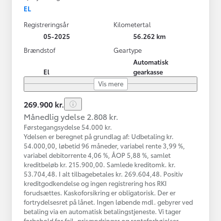
EL
Registreringsår
Kilometertal
05-2025
56.262 km
Brændstof
Geartype
Automatisk
El
gearkasse
Vis mere
269.900 kr.
Månedlig ydelse 2.808 kr.
Førstegangsydelse 54.000 kr.
Ydelsen er beregnet på grundlag af: Udbetaling kr.
54.000,00, løbetid 96 måneder, variabel rente 3,99 %,
variabel debitorrente 4,06 %, ÅOP 5,88 %, samlet
kreditbeløb kr. 215.900,00. Samlede kreditomk. kr.
53.704,48. I alt tilbagebetales kr. 269.604,48. Positiv
kreditgodkendelse og ingen registrering hos RKI
forudsættes. Kaskoforsikring er obligatorisk. Der er
fortrydelsesret på lånet. Ingen løbende mdl. gebyrer ved
betaling via en automatisk betalingstjeneste. Vi tager
forbehold for fejl, prisændringer og renteforhøjelser.