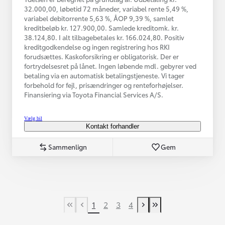
32.000,00, løbetid 72 måneder, variabel rente 5,49 %,
variabel debitorrente 5,63 %, ÅOP 9,39 %, samlet
kreditbeløb kr. 127.900,00. Samlede kreditomk. kr.
38.124,80. I alt tilbagebetales kr. 166.024,80. Positiv
kreditgodkendelse og ingen registrering hos RKI
forudsættes. Kaskoforsikring er obligatorisk. Der er
fortrydelsesret på lånet. Ingen løbende mdl. gebyrer ved
betaling via en automatisk betalingstjeneste. Vi tager
forbehold for fejl, prisændringer og renteforhøjelser.
Finansiering via Toyota Financial Services A/S.
Vælg bil
Kontakt forhandler
Sammenlign
Gem
1
2
3
4
First Page
Tidligere side
Næste side
Last Page