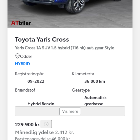
Toyota Yaris Cross
Yaris Cross 1A SUV 1.5 hybrid (116 hk) aut. gear Style
Odder
HYBRID
Registreringsår
Kilometertal
09-2022
36.000 km
Brændstof
Geartype
Automatisk
Hybrid Benzin
gearkasse
Vis mere
229.900 kr.
Månedlig ydelse 2.412 kr.
Førstegangsydelse 46.000 kr.