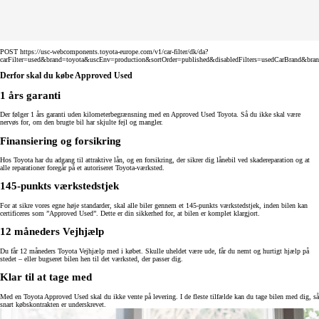
POST https://usc-webcomponents.toyota-europe.com/v1/car-filter/dk/da?
carFilter=used&brand=toyota&uscEnv=production&sortOrder=published&disabledFilters=usedCarBrand&bra
Derfor skal du købe Approved Used
1 års garanti
Der følger 1 års garanti uden kilometerbegrænsning med en Approved Used Toyota. Så du ikke skal være
nervøs for, om den brugte bil har skjulte fejl og mangler.
Finansiering og forsikring
Hos Toyota har du adgang til attraktive lån, og en forsikring, der sikrer dig lånebil ved skadereparation og at
alle reparationer foregår på et autoriseret Toyota-værksted.
145-punkts værkstedstjek
For at sikre vores egne høje standarder, skal alle biler gennem et 145-punkts værkstedstjek, inden bilen kan
certificeres som ”Approved Used”. Dette er din sikkerhed for, at bilen er komplet klargjort.
12 måneders Vejhjælp
Du får 12 måneders Toyota Vejhjælp med i købet. Skulle uheldet være ude, får du nemt og hurtigt hjælp på
stedet – eller bugseret bilen hen til det værksted, der passer dig.
Klar til at tage med
Med en Toyota Approved Used skal du ikke vente på levering. I de fleste tilfælde kan du tage bilen med dig, så
snart købskontrakten er underskrevet.