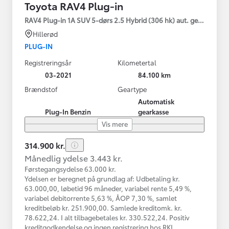
Toyota RAV4 Plug-in
RAV4 Plug-in 1A SUV 5-dørs 2.5 Hybrid (306 hk) aut. gear AWD-i
Hillerød
PLUG-IN
Registreringsår
Kilometertal
03-2021
84.100 km
Brændstof
Geartype
Automatisk
Plug-In Benzin
gearkasse
Vis mere
314.900 kr.
Månedlig ydelse 3.443 kr.
Førstegangsydelse 63.000 kr.
Ydelsen er beregnet på grundlag af: Udbetaling kr.
63.000,00, løbetid 96 måneder, variabel rente 5,49 %,
variabel debitorrente 5,63 %, ÅOP 7,30 %, samlet
kreditbeløb kr. 251.900,00. Samlede kreditomk. kr.
78.622,24. I alt tilbagebetales kr. 330.522,24. Positiv
kreditgodkendelse og ingen registrering hos RKI