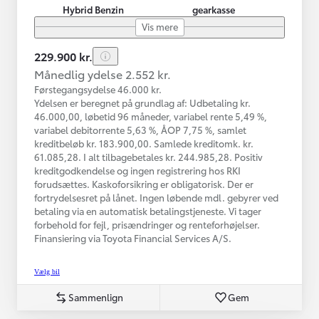
Hybrid Benzin
gearkasse
Vis mere
229.900 kr.
Månedlig ydelse 2.552 kr.
Førstegangsydelse 46.000 kr.
Ydelsen er beregnet på grundlag af: Udbetaling kr.
46.000,00, løbetid 96 måneder, variabel rente 5,49 %,
variabel debitorrente 5,63 %, ÅOP 7,75 %, samlet
kreditbeløb kr. 183.900,00. Samlede kreditomk. kr.
61.085,28. I alt tilbagebetales kr. 244.985,28. Positiv
kreditgodkendelse og ingen registrering hos RKI
forudsættes. Kaskoforsikring er obligatorisk. Der er
fortrydelsesret på lånet. Ingen løbende mdl. gebyrer ved
betaling via en automatisk betalingstjeneste. Vi tager
forbehold for fejl, prisændringer og renteforhøjelser.
Finansiering via Toyota Financial Services A/S.
Vælg bil
Sammenlign
Gem