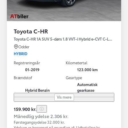
Toyota C-HR
Toyota C-HR 1A SUV 5-dørs 1.8 VVT-i Hybrid e-CVT C-LUB - SMAR
Odder
HYBRID
Registreringsår
Kilometertal
01-2019
123.000 km
Brændstof
Geartype
Automatisk
Hybrid Benzin
gearkasse
Vis mere
159.900 kr.
Månedlig ydelse 2.306 kr.
Førstegangsydelse 32.000 kr.
Ydelsen er beregnet på grundlag af: Udbetaling kr.