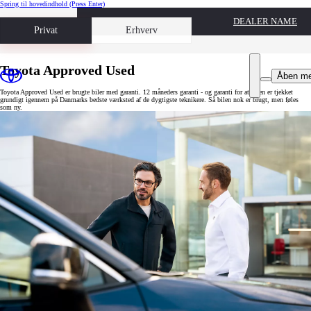
Spring til hovedindhold
(Press Enter)
DEALER NAME
Book prøvetur
Privat
Erhverv
Toyota Approved Used
Åben m
Toyota Approved Used er brugte biler med garanti. 12 måneders garanti - og garanti for at bilen er tjekket
grundigt igennem på Danmarks bedste værksted af de dygtigste teknikere. Så bilen nok er brugt, men føles
som ny.