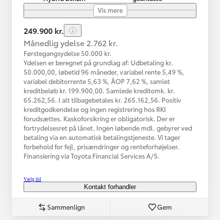
Vis mere
249.900 kr.
Månedlig ydelse 2.762 kr.
Førstegangsydelse 50.000 kr.
Ydelsen er beregnet på grundlag af: Udbetaling kr.
50.000,00, løbetid 96 måneder, variabel rente 5,49 %,
variabel debitorrente 5,63 %, ÅOP 7,62 %, samlet
kreditbeløb kr. 199.900,00. Samlede kreditomk. kr.
65.262,56. I alt tilbagebetales kr. 265.162,56. Positiv
kreditgodkendelse og ingen registrering hos RKI
forudsættes. Kaskoforsikring er obligatorisk. Der er
fortrydelsesret på lånet. Ingen løbende mdl. gebyrer ved
betaling via en automatisk betalingstjeneste. Vi tager
forbehold for fejl, prisændringer og renteforhøjelser.
Finansiering via Toyota Financial Services A/S.
Vælg bil
Kontakt forhandler
Sammenlign
Gem