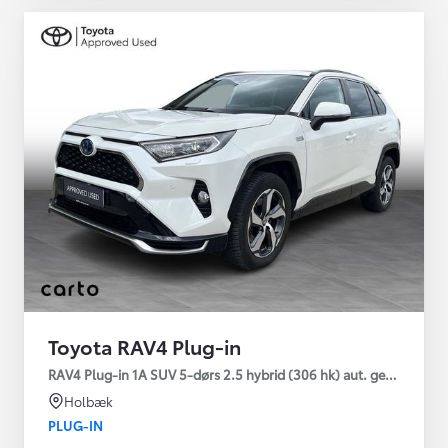
Toyota RAV4 Plug-in
RAV4 Plug-in 1A SUV 5-dørs 2.5 hybrid (306 hk) aut. gear AWD-i
Holbæk
PLUG-IN