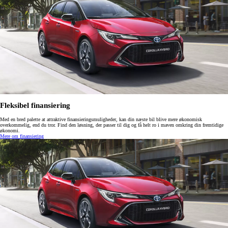
Fleksibel finansiering
Med en bred palette at attraktive finansieringsmuligheder, kan din næste bil blive mere økonomisk
overkommelig, end du tror. Find den løsning, der passer til dig og få helt ro i maven omkring din fremtidige
økonomi.
Mere om finansiering