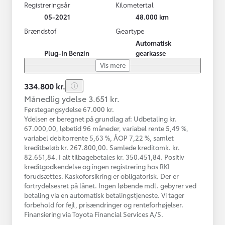
Registreringsår
Kilometertal
05-2021
48.000 km
Brændstof
Geartype
Automatisk
Plug-In Benzin
gearkasse
Vis mere
334.800 kr.
Månedlig ydelse 3.651 kr.
Førstegangsydelse 67.000 kr.
Ydelsen er beregnet på grundlag af: Udbetaling kr.
67.000,00, løbetid 96 måneder, variabel rente 5,49 %,
variabel debitorrente 5,63 %, ÅOP 7,22 %, samlet
kreditbeløb kr. 267.800,00. Samlede kreditomk. kr.
82.651,84. I alt tilbagebetales kr. 350.451,84. Positiv
kreditgodkendelse og ingen registrering hos RKI
forudsættes. Kaskoforsikring er obligatorisk. Der er
fortrydelsesret på lånet. Ingen løbende mdl. gebyrer ved
betaling via en automatisk betalingstjeneste. Vi tager
forbehold for fejl, prisændringer og renteforhøjelser.
Finansiering via Toyota Financial Services A/S.