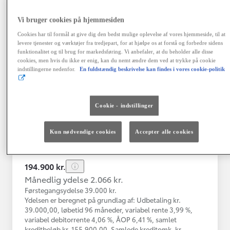
Vi bruger cookies på hjemmesiden
Toyota Yaris
Cookies har til formål at give dig den bedst mulige oplevelse af vores hjemmeside, til at
Yaris 4A Hatchback 1.5 hybrid (116 hk) aut. gear Active - Technolo
levere tjenester og værktøjer fra tredjepart, for at hjælpe os at forstå og forbedre sidens
funktionalitet og til brug for markedsføring. Vi anbefaler, at du beholder alle disse
Nykøbing Mors
cookies, men hvis du ikke er enig, kan du nemt ændre dem ved at trykke på cookie
HYBRID
indstillingerne nedenfor.
En fuldstændig beskrivelse kan findes i vores cookie-politik
Registreringsår
Kilometertal
12-2023
43.000 km
Cookie - indstillinger
Brændstof
Geartype
Automatisk
Hybrid Benzin
gearkasse
Kun nødvendige cookies
Accepter alle cookies
Vis mere
194.900 kr.
Månedlig ydelse 2.066 kr.
Førstegangsydelse 39.000 kr.
Ydelsen er beregnet på grundlag af: Udbetaling kr.
39.000,00, løbetid 96 måneder, variabel rente 3,99 %,
variabel debitorrente 4,06 %, ÅOP 6,41 %, samlet
kreditbeløb kr. 155.900,00. Samlede kreditomk. kr.