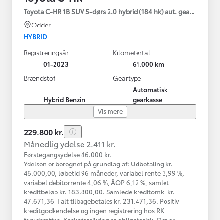
Toyota C-HR 1B SUV 5-dørs 2.0 hybrid (184 hk) aut. gear C-HIC
Odder
HYBRID
Registreringsår
Kilometertal
01-2023
61.000 km
Brændstof
Geartype
Automatisk
Hybrid Benzin
gearkasse
Vis mere
229.800 kr.
Månedlig ydelse 2.411 kr.
Førstegangsydelse 46.000 kr.
Ydelsen er beregnet på grundlag af: Udbetaling kr.
46.000,00, løbetid 96 måneder, variabel rente 3,99 %,
variabel debitorrente 4,06 %, ÅOP 6,12 %, samlet
kreditbeløb kr. 183.800,00. Samlede kreditomk. kr.
47.671,36. I alt tilbagebetales kr. 231.471,36. Positiv
kreditgodkendelse og ingen registrering hos RKI
forudsættes. Kaskoforsikring er obligatorisk. Der er