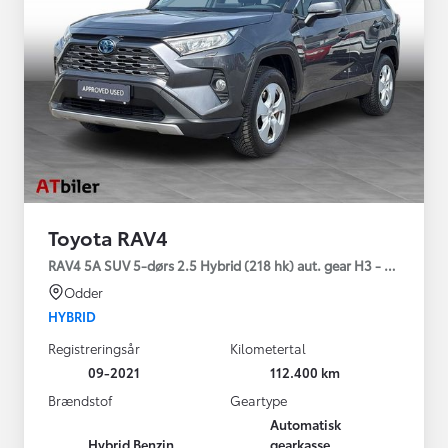
Toyota RAV4
RAV4 5A SUV 5-dørs 2.5 Hybrid (218 hk) aut. gear H3 - Comfort
Odder
HYBRID
Registreringsår
Kilometertal
09-2021
112.400 km
Brændstof
Geartype
Automatisk
Hybrid Benzin
gearkasse