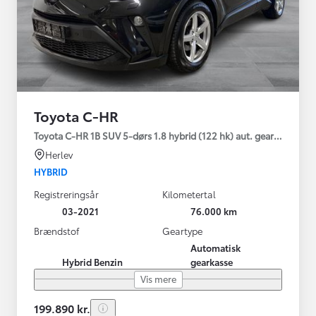
Toyota C-HR
Toyota C-HR 1B SUV 5-dørs 1.8 hybrid (122 hk) aut. gear C-LUB -
Herlev
HYBRID
Registreringsår
Kilometertal
03-2021
76.000 km
Brændstof
Geartype
Automatisk
Hybrid Benzin
gearkasse
Vis mere
199.890 kr.